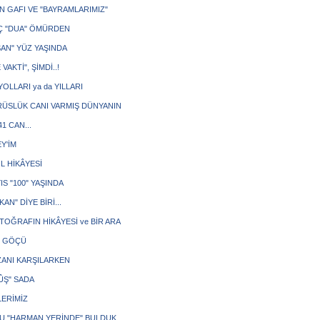
İN GAFI VE "BAYRAMLARIMIZ"
Ç "DUA" ÖMÜRDEN
SAN" YÜZ YAŞINDA
 VAKTİ", ŞİMDİ..!
OLLARI ya da YILLARI
İRÜSLÜK CANI VARMIŞ DÜNYANIN
41 CAN...
Y'İM
L HİKÂYESİ
IS "100" YAŞINDA
KAN" DİYE BİRİ...
TOĞRAFIN HİKÂYESİ ve BİR ARA
N GÖÇÜ
ANI KARŞILARKEN
ÛŞ" SADA
LERİMİZ
U "HARMAN YERİNDE" BULDUK