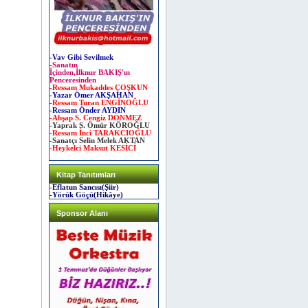
-Vav Gibi Sevilmek
-Sanatın
İçinden,İlknur BAKIŞ'ın
Penceresinden
-Ressam Mukaddes ÇOŞKUN
-Yazar Ömer AKŞAHAN
-Ressam Turan ENGİNOĞLU
-Ressam Önder AYDIN
-Ahşap S. Cengiz DÖNMEZ
-Yaprak S. Ömür KÖROĞLU
-Ressam İnci TARAKCIOĞLU
-Sanatçı Selin Melek AKTAN
-Heykelci Maksut KESİCİ
Kitap Tanıtımları
-Eflatun Sancısı(Şiir)
-Yörük Göçü(Hikâye)
Sponsor Alanı