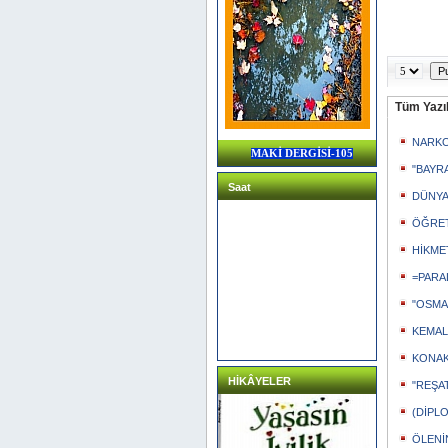
Tüm Yazıl
NARKO
MAKİ DERGİSİ-105
"BAYRA
Saat
DÜNYA
ÖĞRET
HİKME
=PARA
"OSMA
KEMAL
KONAK
HİKÂYELER
"REŞAT
(DİPLO
ÖLENİ