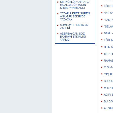
KERKÜKLÜ HOYRATÇI
MUALLA DÜNYA'NIN
KÖK D
KİTABI YAYIMLANDI
"VEFA"
YAZAR FİKRET SÜREN
ANAMUR SEDİR'DE
YAZACAK
"FANTA
SUMGAYITTA KİTABIN
"SELA
ZAFERİ
BAKÜ -
AZERBAYCAN SÖZ
BAYRAMİ ETKİNLİĞİ
YAPILDI
EĞİTİ
H I R S
BİR "
RAMAZ
O S M A
YAŞ AL
BURDU
M E H R
AĞIR 
BU DAV
AL ŞA