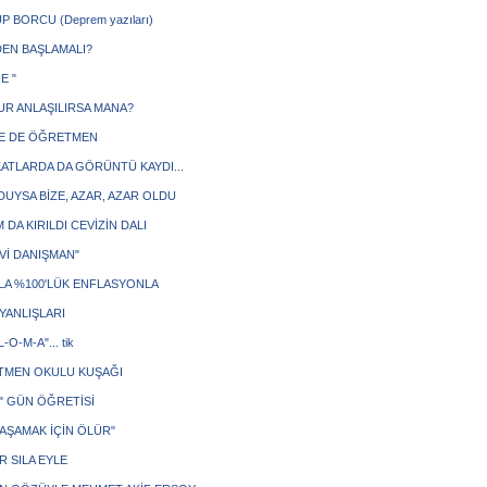
 BORCU (Deprem yazıları)
EN BAŞLAMALI?
E "
UR ANLAŞILIRSA MANA?
E DE ÖĞRETMEN
ATLARDA DA GÖRÜNTÜ KAYDI...
DUYSA BİZE, AZAR, AZAR OLDU
 DA KIRILDI CEVİZİN DALI
Vİ DANIŞMAN"
YILA %100'LÜK ENFLASYONLA
YANLIŞLARI
L-O-M-A"... tik
MEN OKULU KUŞAĞI
" GÜN ÖĞRETİSİ
YAŞAMAK İÇİN ÖLÜR"
R SILA EYLE