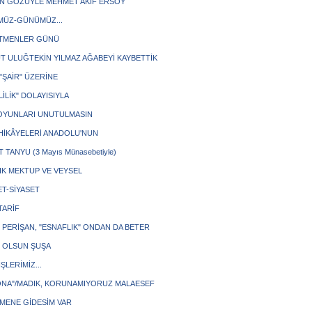
'IN GÖZÜYLE MEHMET AKİF ERSOY
ÜZ-GÜNÜMÜZ...
TMENLER GÜNÜ
T ULUĞTEKİN YILMAZ AĞABEYİ KAYBETTİK
, "ŞAİR" ÜZERİNE
İLİK" DOLAYISIYLA
OYUNLARI UNUTULMASIN
 HİKÂYELERİ ANADOLU'NUN
 TANYU (3 Mayıs Münasebetiyle)
ÇIK MEKTUP VE VEYSEL
ET-SİYASET
 TARİF
 PERİŞAN, "ESNAFLIK" ONDAN DA BETER
 OLSUN ŞUŞA
İŞLERİMİZ...
NA"/MADIK, KORUNAMIYORUZ MALAESEF
MENE GİDESİM VAR