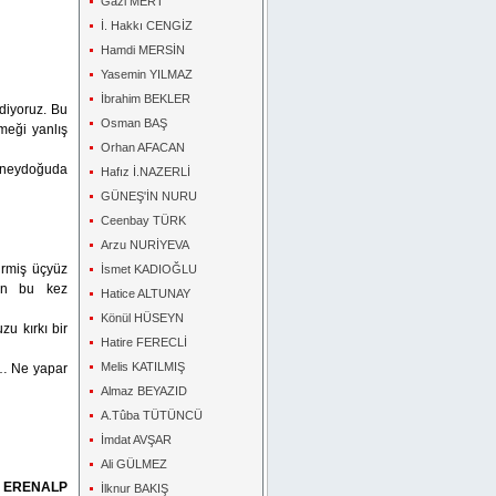
Gazi MERT
İ. Hakkı CENGİZ
Hamdi MERSİN
Yasemin YILMAZ
İbrahim BEKLER
 diyoruz. Bu
Osman BAŞ
meği yanlış
Orhan AFACAN
Güneydoğuda
Hafız İ.NAZERLİ
GÜNEŞ'İN NURU
Ceenbay TÜRK
Arzu NURİYEVA
irmiş üçyüz
İsmet KADIOĞLU
an bu kez
Hatice ALTUNAY
Könül HÜSEYN
zu kırkı bir
Hatire FERECLİ
Melis KATILMIŞ
n… Ne yapar
Almaz BEYAZID
A.Tûba TÜTÜNCÜ
İmdat AVŞAR
Ali GÜLMEZ
 ERENALP
İlknur BAKIŞ