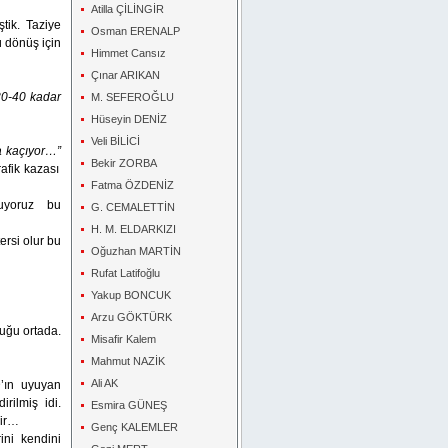
Atilla ÇİLİNGİR
ştik.
Taziye
Osman ERENALP
ü dönüş için
Himmet Cansız
Çınar ARIKAN
 30-40 kadar
M. SEFEROĞLU
Hüseyin DENİZ
Veli BİLİCİ
a kaçıyor…”
Bekir ZORBA
afik kazası
Fatma ÖZDENİZ
uyoruz bu
G. CEMALETTİN
H. M. ELDARKIZI
ersi olur bu
Oğuzhan MARTİN
Rufat Latifoğlu
Yakup BONCUK
Arzu GÖKTÜRK
uğu ortada.
Misafir Kalem
Mahmut NAZİK
Ali AK
D’ın uyuyan
rilmiş idi.
Esmira GÜNEŞ
bir…
Genç KALEMLER
ini kendini