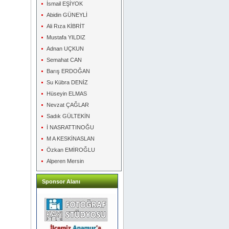
İsmail EŞİYOK
Abidin GÜNEYLİ
Ali Rıza KİBRİT
Mustafa YILDIZ
Adnan UÇKUN
Semahat CAN
Barış ERDOĞAN
Su Kübra DENİZ
Hüseyin ELMAS
Nevzat ÇAĞLAR
Sadık GÜLTEKİN
İ NASRATTINOĞU
M A KESKİNASLAN
Özkan EMİROĞLU
Alperen Mersin
Sponsor Alanı