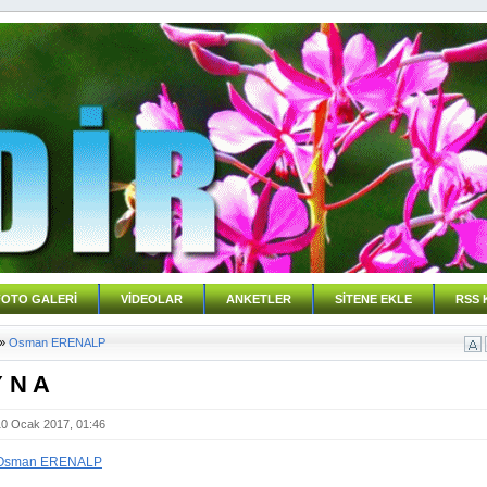
FOTO GALERİ
VİDEOLAR
ANKETLER
SİTENE EKLE
RSS 
»
Osman ERENALP
Y N A
10 Ocak 2017, 01:46
Osman ERENALP