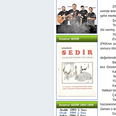
20
evinde tele
şehir merk
Şu
“İ
ölü varmı
Yo
Anamur SEDİR
Es
(PKKnın ya
sonucu öl
değerlendi
Ba
kez. Devamı
Ka
Ne
“F
Kı
Vatikan’da
Çi
Ya
hücrelerin
Anamur SEDİR 1993-1994
Zaman o tes
-Aralık 1993 1. Sayı
-Ocak 1994 2. Sayı
Da
-Şubat 1994 3. Sayı