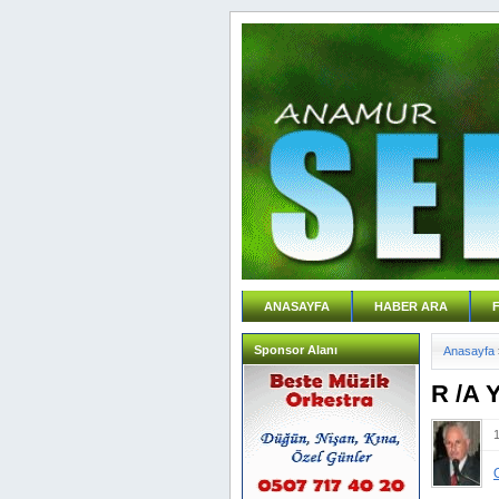
ANASAYFA
HABER ARA
Sponsor Alanı
Anasayfa
R /A 