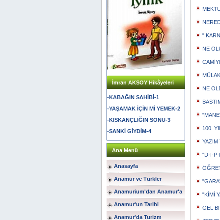
MEKTUP
NERED
" KARN
NE OL
CAMİY
MÜLAK
İmran AKSOY Hikâyeleri
NE OL
-KABAĞIN SAHİBİ-1
BASTIM
-YAŞAMAK İÇİN Mİ YEMEK-2
"MANE
-KISKANÇLIĞIN SONU-3
100. 
-SANKİ GİYDİM-4
YAZIM 
Ana Menü
"D-İ-P-
Anasayfa
ÖĞRET
Anamur ve Türkler
"GARA
Anamurium'dan Anamur'a
"KİMİ 
Anamur'un Tarihi
GEL Bİ
Anamur'da Turizm