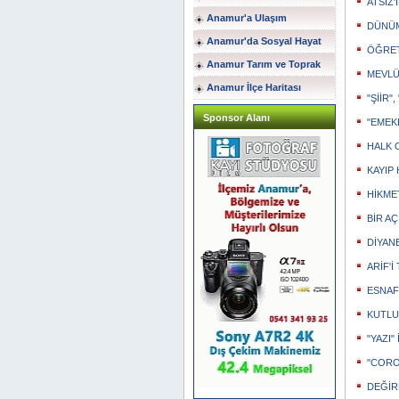
ATSIZ
Anamur'a Ulaşım
DÜNÜM
Anamur'da Sosyal Hayat
ÖĞRE
Anamur Tarım ve Toprak
MEVLÜ
Anamur İlçe Haritası
"ŞİİR"
Sponsor Alanı
"EMEKL
HALK 
KAYIP
HİKMET
BİR A
DİYAN
ARİF'İ
ESNAF
KUTLU
"YAZI" 
"CORO
DEĞİR