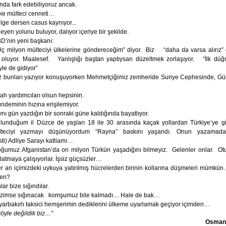
ında fark edebiliyoruz ancak.
ke mülteci cenneti…
lge dersen casus kaynıyor...
leyen yolunu buluyor, dalıyor içeriye bir şekilde.
D’nin yeni başkanı:
Üç milyon mülteciyi ülkelerine göndereceğim” diyor.
Biz
“daha da varsa alırız”
e oluyor. Maalesef.
Yanlışlığı baştan yaptıysan düzeltmek zorlaşıyor.
“İlk düğ
yle de gidiyor”
z bunları yazıyor konuşuyorken Mehmetçiğimiz zemheride Suriye Cephesinde, 
lah yardımcıları olsun hepsinin.
ndeminin hızına erişilemiyor.
nı gün yazdığın bir sonraki güne kaldığında bayatlıyor.
lunduğum il Düzce de yaşları 18 ile 30 arasında kaçak yollardan Türkiye’ye g
lteciyi yazmayı düşünüyordum “Rayna” baskını yaşandı. Onun yazamad
sti) Adliye Sarayı katliamı…
ğumuz Afganistan’da on milyon Türkün yaşadığını bilmeyiz.
Gelenler onlar.
Otu
tlatmaya çalışıyorlar. İşsiz güçsüzler…
r an içimizdeki uykuya yatırılmış hücrelerden birinin kollarına düşmeleri mümkü
şen?
lar bize sığındılar.
izimse sığınacak
komşumuz bile kalmadı.... Hale de bak…
yarbakırlı taksici hemşerimin dediklerini ülkeme uyarlamak geçiyor içimden…
öyle değildik biz…”
Osman