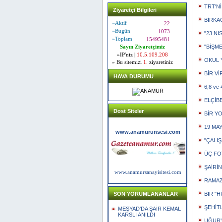
TRT'N
Ziyaretçi Bilgileri
BİRKA
»Aktif
22
»Bugün
1073
"23 NI
»Toplam
15495481
"BİŞME
Sayın Ziyaretçimiz
»IP'niz |
10.5.109.208
OKUL Y
» Bu sitemizi
1.
ziyaretiniz
BİR V
HAVA DURUMU
6,8 ve 
ELÇİBE
Dost Siteler
BİR YO
19 MAY
www.anamurunsesi.com
"ÇALIŞ
ÜÇ FO
ŞAİRİ
www.anamursanayisitesi.com
RAMAZ
BİR "H
SON YORUMLANANLAR
ŞEHİT
MEŞYAD'DA ŞAİR KEMAL
KARSLI ANILDI
UĞUR'