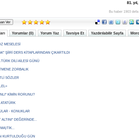
81. yıl
Bu haber 1903 defa
arı
Yorumlar (0)
Yorum Yaz
Tavsiye Et
Yazdırılabilir Sayfa
Word
Z MESELESİ
K" ŞİİRİ DERS KİTAPLARINDAN ÇIKARTILDI
 TÜRK DİLİ AİLESİ GÜNÜ
MENE ZORBALIK
TLİ SÖZLER
LEL=
NLI" KİMİN RORUNU?
 ATATÜRK
/LAR - KONUKLAR
 ALTINI" DEĞERİNDE...
MA)TİK...
N KURTULDUĞU GÜN