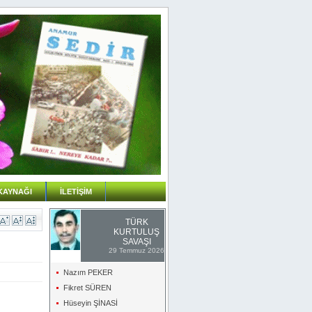
KAYNAĞI
İLETİŞİM
TÜRK
KURTULUŞ
SAVAŞI
29 Temmuz 2026
Nazım PEKER
Fikret SÜREN
Hüseyin ŞİNASİ