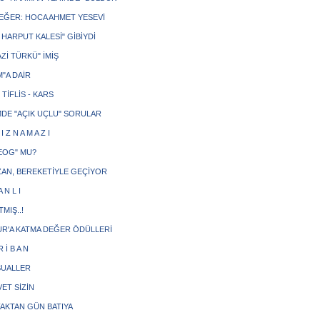
EĞER: HOCA AHMET YESEVİ
 HARPUT KALESİ" GİBİYDİ
Zİ TÜRKÜ" İMİŞ
M"A DAİR
 TİFLİS - KARS
MDE "AÇIK UÇLU" SORULAR
 I Z N A M A Z I
TEOG" MU?
AN, BEREKETİYLE GEÇİYOR
 N L I
TMIŞ..!
R'A KATMA DEĞER ÖDÜLLERİ
 İ B A N
SUALLER
ET SİZİN
FAKTAN GÜN BATIYA