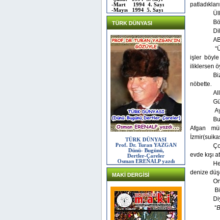
patladıklar
-Mart 1994 4. Sayı
-Mayıs 1994 5. Sayı
Ül
Bö
TÜRK DÜNYASI
Di
AB
“
işler böyl
iliklersen ö
Bi
nöbette.
Al
Gü
Ay
Bu
Afgan mü
İzmir(suika
TÜRK DÜNYASI
Prof. Dr. Turan YAZGAN
Ço
Dünü- Bugünü,
evde kışı a
Dertler-Çareler
Osman ERENALP yazdı
He
denize dü
MAKİ DERGİSİ
On
B
Di
“
B