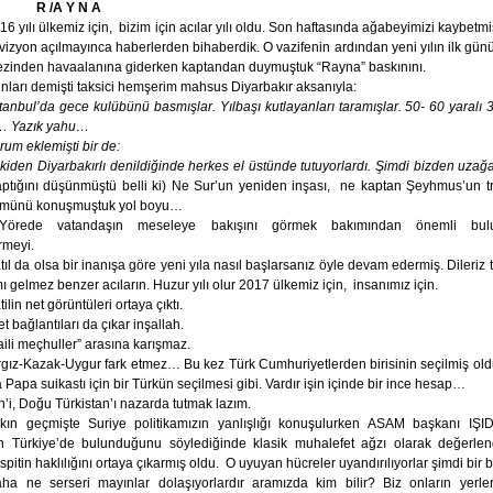
R /A Y N A
16 yılı ülkemiz için,
bizim için acılar yılı oldu. Son haftasında ağabeyimizi kaybetmi
vizyon açılmayınca haberlerden bihaberdik. O vazifenin ardından yeni yılın ilk gün
ezinden havaalanına giderken kaptandan duymuştuk “Rayna” baskınını.
nları demişti taksici hemşerim mahsus Diyarbakır aksanıyla:
stanbul’da gece kulübünü basmışlar. Yılbaşı kutlayanları taramışlar. 50- 60 yaralı
ş… Yazık yahu…
rum eklemişti bir de:
kiden Diyarbakırlı denildiğinde herkes el üstünde tutuyorlardı. Şimdi bizden uzağ
ptığını düşünmüştü belli ki) Ne Sur’un yeniden inşası,
ne kaptan Şeyhmus’un tr
ümünü konuşmuştuk yol boyu…
Yörede vatandaşın meseleye bakışını görmek bakımından önemli bul
rmeyi.
tıl da olsa bir inanışa göre yeni yıla nasıl başlarsanız öyle devam edermiş. Dileriz t
 gelmez benzer acıların. Huzur yılı olur 2017 ülkemiz için,
insanımız için.
tilin net görüntüleri ortaya çıktı.
t bağlantıları da çıkar inşallah.
aili meçhuller” arasına karışmaz.
rgız-Kazak-Uygur fark etmez… Bu kez Türk Cumhuriyetlerden birisinin seçilmiş old
 Papa suikastı için bir Türkün seçilmesi gibi. Vardır işin içinde bir ince hesap…
n’i, Doğu Türkistan’ı nazarda tutmak lazım.
kın geçmişte Suriye politikamızın yanlışlığı konuşulurken ASAM başkanı IŞI
in Türkiye’de bulunduğunu söylediğinde klasik muhalefet ağzı olarak değerlendi
pitin haklılığını ortaya çıkarmış oldu.
O uyuyan hücreler uyandırılıyorlar şimdi bir 
ha ne serseri mayınlar dolaşıyorlardır aramızda kim bilir? Biz onların yerler