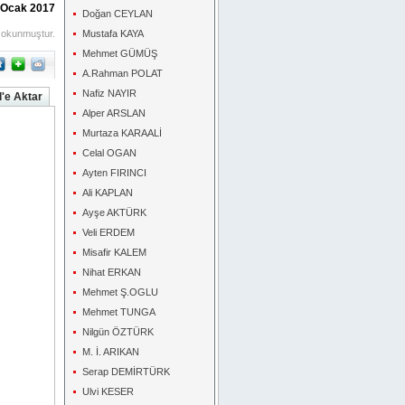
, Ocak 2017
Doğan CEYLAN
 okunmuştur.
Mustafa KAYA
Mehmet GÜMÜŞ
A.Rahman POLAT
Nafiz NAYIR
'e Aktar
Alper ARSLAN
Murtaza KARAALİ
Celal OGAN
Ayten FIRINCI
Ali KAPLAN
Ayşe AKTÜRK
Veli ERDEM
Misafir KALEM
Nihat ERKAN
Mehmet Ş.OGLU
Mehmet TUNGA
Nilgün ÖZTÜRK
M. İ. ARIKAN
Serap DEMİRTÜRK
Ulvi KESER