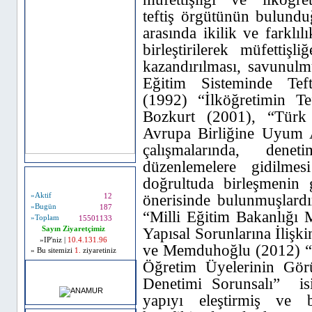
teftiş örgütünün bulundu
arasında ikilik ve farklıl
birleştirilerek müfettiş
kazandırılması, savunul
Eğitim Sisteminde Teft
(1992) “İlköğretimin T
Bozkurt (2001), “Türk
Avrupa Birliğine Uyum A
çalışmalarında, dene
düzenlemelere gidilmes
Ziyaretçi Bilgileri
doğrultuda birleşmenin g
önerisinde bulunmuşlardı
»Aktif
12
»Bugün
187
“
Milli Eğitim Bakanlığı 
»Toplam
15501133
Yapısal Sorunlarına İlişk
Sayın Ziyaretçimiz
»IP'niz |
10.4.131.96
ve
Memduhoğlu (2012) “
» Bu sitemizi
1.
ziyaretiniz
Öğretim Üyelerinin Gör
HAVA DURUMU
Denetimi Sorunsalı”
i
yapıyı eleştirmiş ve b