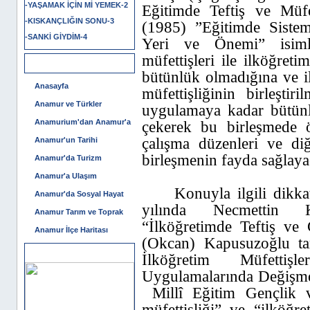
-YAŞAMAK İÇİN Mİ YEMEK-2
Eğitimde Teftiş ve Müf
-KISKANÇLIĞIN SONU-3
(1985) ”Eğitimde Sistem
-SANKİ GİYDİM-4
Yeri ve Önemi” isimli
müfettişleri ile ilköğreti
Ana Menü
bütünlük olmadığına ve il
Anasayfa
müfettişliğinin birleşti
Anamur ve Türkler
uygulamaya kadar bütünl
Anamurium'dan Anamur'a
çekerek bu birleşmede ö
çalışma düzenleri ve diğ
Anamur'un Tarihi
birleşmenin fayda sağlaya
Anamur'da Turizm
Anamur'a Ulaşım
Konuyla ilgili dikka
Anamur'da Sosyal Hayat
yılında Necmettin K
Anamur Tarım ve Toprak
“İlköğretimde Teftiş ve
Anamur İlçe Haritası
(Okcan) Kapusuzoğlu ta
Sponsor Alanı
İlköğretim Müfetti
Uygulamalarında Değişmel
Millî Eğitim Gençlik 
müfettişliği” ve “ilköğr