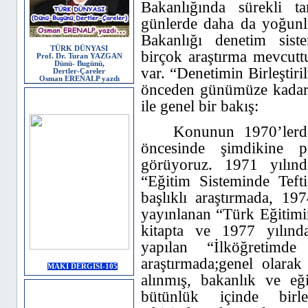
Bakanlığında sürekli t
günlerde daha da yoğunlu
Bakanlığı denetim sist
TÜRK DÜNYASI
birçok araştırma mevcutt
Prof. Dr. Turan YAZGAN
Dünü- Bugünü,
var. “Denetimin Birleştiri
Dertler-Çareler
Osman ERENALP yazdı
önceden günümüze kadar d
MAKİ DERGİSİ
ile genel bir bakış:
Konunun 1970’lerd
öncesinde şimdikine par
görüyoruz. 1971 yılın
“Eğitim Sisteminde Teft
başlıklı araştırmada,
197
yayınlanan “Türk Eğitimi
kitap
ta ve
1977 yılınd
yapılan “İlköğretimde
araştırmada;genel olarak
MAKİ DERGİSİ-105
alınmış,
bakanlık ve eği
Saat
bütünlük içinde birle