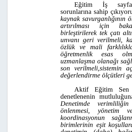
Eğitim İş sayfas
sorunlarına sahip çıkıyoru
kaynak savurganlığının önl
artırılması için baka
birleştirilerek tek çatı al
unvanı geri verilmeli, k
özlük ve mali farklılıkl
öğretmenlik esas olm
uzmanlaşma olanağı sağl
son verilmeli,sistemin aç
değerlendirme ölçütleri gel
Aktif Eğitim Sen
denetlenenin mutluluğun
Denetimde verimliliğin
önlenmesi, yönetim v
koordinasyonun sağlan
birimlerinin eşit koşullar
denetimin (daha) bağı