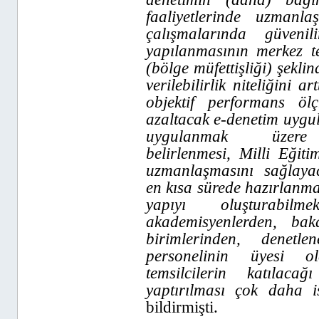
faaliyetlerinde uzmanl
çalışmalarında güvenil
yapılanmasının merkez te
(bölge müfettişliği) şekli
verilebilirlik niteliğini 
objektif performans ölç
azaltacak e-denetim uygu
uygulanmak üzere 
belirlenmesi, Milli Eğiti
uzmanlaşmasını sağlayac
en kısa sürede hazırlanma
yapıyı oluşturabil
akademisyenlerden, bak
birimlerinden, denet
personelinin üyesi o
temsilcilerin katılac
yaptırılması çok daha is
bildirmişti.