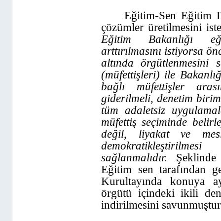
Eğitim-Sen Eğitim D
çözümler üretilmesini ist
Eğitim Bakanlığı eğit
arttırılmasını istiyorsa ön
altında örgütlenmesini s
(müfettişleri) ile Bakanl
bağlı müfettişler ara
giderilmeli, denetim biri
tüm adaletsiz uygulamala
müfettiş seçiminde belirle
değil, liyakat ve mes
demokratikleştiril
sağlanmalıdır.
Şeklinde 
Eğitim sen tarafından ge
Kurultayında konuya ay
örgütü içindeki ikili de
indirilmesini savunmuştur