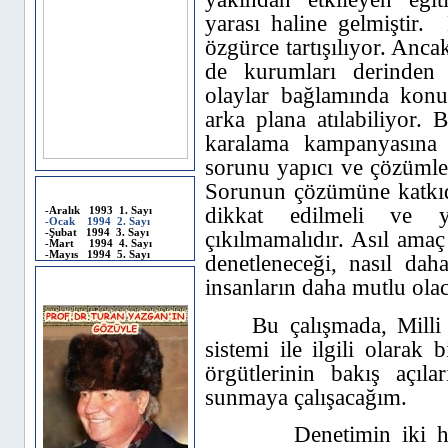
yarası haline gelmiştir.
özgürce tartışılıyor. Anca
de kurumları derinden y
olaylar bağlamında konu k
arka plana atılabiliyor.
karalama kampanyasına 
sorunu yapıcı ve çözümley
Sorunun çözümüne katkıd
Anamur SEDİR 1993-1994
dikkat edilmeli ve ya
-Aralık 1993 1. Sayı
-Ocak 1994 2. Sayı
çıkılmamalıdır. Asıl amaç
-Şubat 1994 3. Sayı
-Mart 1994 4. Sayı
-Mayıs 1994 5. Sayı
denetleneceği, nasıl dah
insanların daha mutlu olac
TÜRK DÜNYASI
Bu çalışmada, Milli
sistemi ile ilgili olarak 
örgütlerinin bakış açıla
sunmaya çalışacağım.
Denetimin iki h