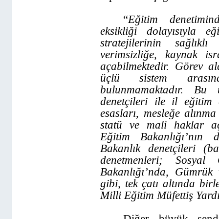
“
Eğitim denetimi
eksikliği dolayısıyla e
stratejilerinin sağlık
verimsizliğe, kaynak is
açabilmektedir. Görev a
üçlü sistem arası
bulunmamaktadır. Bu ü
denetçileri ile il eğiti
esasları, mesleğe alınma
statü ve mali haklar açı
Eğitim Bakanlığı’nın den
Bakanlık denetçileri (ba
denetmenleri; Sosyal
Bakanlığı’nda, Gümrük 
gibi, tek çatı altında birl
Milli Eğitim Müfettiş Yard
Diğer büyük sendi