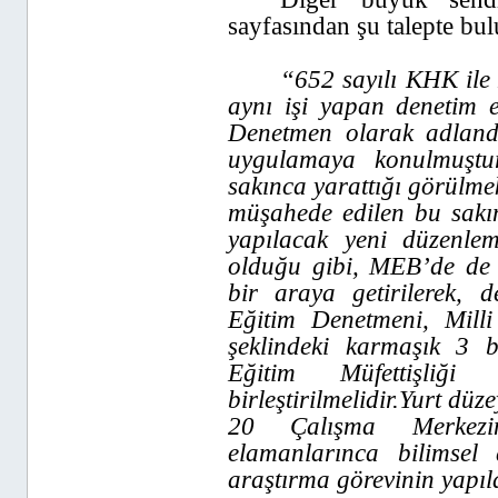
sayfasından şu talepte bu
“
652 sayılı KHK ile
aynı işi yapan denetim e
Denetmen olarak adlandı
uygulamaya konulmuşt
sakınca yarattığı görülme
müşahede edilen bu sakın
yapılacak yeni düzenlem
olduğu gibi, MEB’de de d
bir araya getirilerek, d
Eğitim Denetmeni, Milli
şeklindeki karmaşık 3 b
Eğitim Müfettişliğ
birleştirilmelidir.Yurt düz
20 Çalışma Merkezi
elamanlarınca bilimsel
araştırma görevinin yapıla