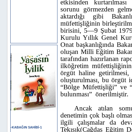
etkisinden kurtarılması 
sorunu görmezden gelme
aktardığı gibi Bakanl
müfettişliğinin birleştir
birisini, 5—9 Şubat 1979 
Kurulu Yıllık Genel Kurul
Onat başkanlığında Bakan
HİKÂYELER
oluşan Milli Eğitim Baka
tarafından hazırlanan rap
ilköğretim müfettişliğin
örgüt haline getirilmesi
oluşturulması, bu örgüt i
“Bölge Müfettişliği” ve 
bulunması”
önerilmiştir.
Ancak atılan somu
denetimin çok başlı olma
İmran AKSOY Hikâyeleri
ilgili çalışmalar da de
-KABAĞIN SAHİBİ-1
Tekışık(Çağdaş Eğitim De