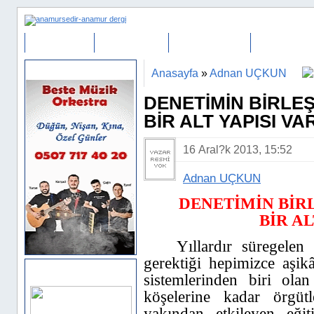
ANASAYFA
HABER ARA
FOTO GALERİ
VİDEOLAR
Sponsor Alanı
Anasayfa
»
Adnan UÇKUN
DENETİMİN BİRLEŞ
BİR ALT YAPISI VA
16 Aral?k 2013, 15:52
Adnan UÇKUN
DENETİMİN BİR
BİR AL
Yıllardır süregele
gerektiği hepimizce aşik
Anamur SEDİR
sistemlerinden biri ol
köşelerine kadar örgüt
yakından etkileyen eğit