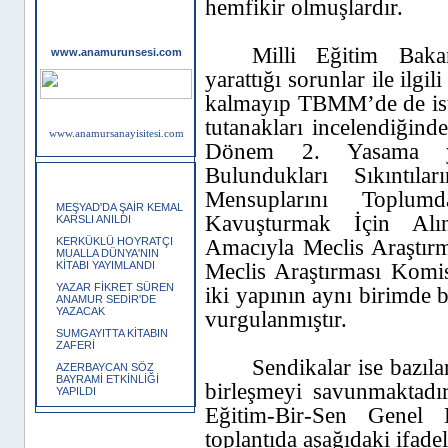
hemfikir olmuşlardır.
Dost Siteler
Milli Eğitim Baka
www.anamurunsesi.com
yarattığı sorunlar ile ilgil
kalmayıp TBMM’de de ist
tutanakları incelendiğin
www.anamursanayisitesi.com
Dönem 2. Yasama y
Bulundukları Sıkıntıl
SON YORUMLANANLAR
Mensuplarını Toplum
MEŞYAD'DA ŞAİR KEMAL
Kavuşturmak İçin Alın
KARSLI ANILDI
Amacıyla Meclis Araştırm
KERKÜKLÜ HOYRATÇI
MUALLA DÜNYA'NIN
Meclis Araştırması Komi
KİTABI YAYIMLANDI
YAZAR FİKRET SÜREN
iki yapının aynı birimde b
ANAMUR SEDİR'DE
YAZACAK
vurgulanmıştır.
SUMGAYITTA KİTABIN
ZAFERİ
Sendikalar ise bazıla
AZERBAYCAN SÖZ
BAYRAMİ ETKİNLİĞİ
birleşmeyi savunmaktadı
YAPILDI
Eğitim-Bir-Sen Genel
toplantıda aşağıdaki ifadel