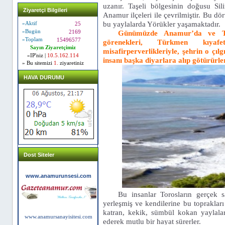
uzanır. Taşeli bölgesinin doğusu Si
Ziyaretçi Bilgileri
Anamur ilçeleri ile çevrilmiştir. Bu dör
bu yaylalarda Yörükler yaşamaktadır.
»Aktif
25
Günümüzde Anamur’da ve Taş
»Bugün
2169
»Toplam
15496577
görenekleri, Türkmen kıyafe
Sayın Ziyaretçimiz
misafirperverlikleriyle, şehrin o çıl
»IP'niz |
10.5.162.114
insanı başka diyarlara alıp götürürle
» Bu sitemizi
1.
ziyaretiniz
HAVA DURUMU
Dost Siteler
www.anamurunsesi.com
Bu insanlar Torosların gerçek s
yerleşmiş ve kendilerine bu toprakları 
katran, kekik, sümbül kokan yaylalar
www.anamursanayisitesi.com
ederek mutlu bir hayat sürerler.