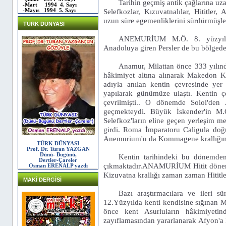
Tarihin geçmiş antik çağlarına uza
-Mart 1994 4. Sayı
Selefkozlar, Kızuvatnalılar, Hititler, 
-Mayıs 1994 5. Sayı
uzun süre egemenliklerini sürdürmüşle
TÜRK DÜNYASI
ANEMURİUM M.Ö. 8. yüzyılda 
Anadoluya giren Persler de bu bölgede
Anamur, Milattan önce 333 yılınd
hâkimiyet altına alınarak Makedon
adıyla anılan kentin çevresinde yer a
yapılarak günümüze ulaştı. Kentin ç
çevrilmişti.. O dönemde Soloi'd
geçmekteydi. Büyük İskender'in M.
Selefkoz'ların eline geçen yerleşim m
girdi. Roma İmparatoru Caligula doğu 
Anemurium'u da Kommagene krallığın
TÜRK DÜNYASI
Prof. Dr. Turan YAZGAN
Dünü- Bugünü,
Kentin tarihindeki bu dönemd
Dertler-Çareler
çıkmaktadır.ANAMURİUM Hitit dönemin
Osman ERENALP yazdı
Kizuvatna krallığı zaman zaman Hititler
MAKİ DERGİSİ
Bazı araştırmacılara ve ileri s
12.Yüzyılda kenti kendisine sığınan Ma
önce kent Asurluların hâkimiyetind
zayıflamasından yararlanarak Afyon