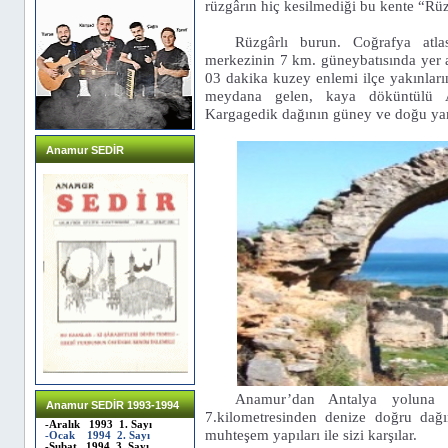
rüzgârın hiç kesilmediği bu kente “Rüz
Rüzgârlı burun. Coğrafya atl
merkezinin 7 km. güneybatısında yer
03 dakika kuzey enlemi ilçe yakınları
meydana gelen, kaya döküntülü 
Kargagedik dağının güney ve doğu yama
Anamur SEDİR
Anamur’dan Antalya yoluna b
Anamur SEDİR 1993-1994
7.kilometresinden denize doğru dağı
-Aralık 1993 1. Sayı
muhteşem yapıları ile sizi karşılar.
-Ocak 1994 2. Sayı
-Şubat 1994 3. Sayı