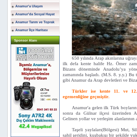
Anamur'a Ulaşım
Anamur'da Sosyal Hayat
Anamur Tarım ve Toprak
Anamur İlçe Haritası
Sponsor Alanı
650 yılında Arap akınlarına uğraya
ilk defa kente halife Hz. Ömer zaman
Bizans döneminde Anadolu’ya yönel
zamanında başladı. (M.S. 8. y.y.) Bu
gibi Anamur da Arap devletleri ve Bizan
Türkler ise kente 11. ve 12.
egemenliğine geçmiştir.
Anamur'a gelen ilk Türk boyların
sonra da Gülnar ilçesi üzerinden Ana
Gelinen yollar ve yerleşim alanlarının a
Taşeli yaylaları(Bölgesi) Mut, 
sahil şeridini, kuşbakışı bir şekilde 