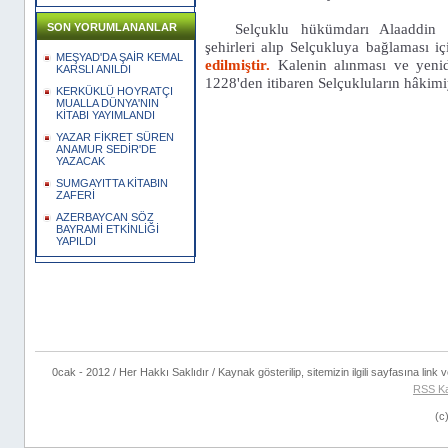
Selçuklu hükümdarı Alaaddin K
SON YORUMLANANLAR
şehirleri alıp Selçukluya bağlaması i
MEŞYAD'DA ŞAİR KEMAL
edilmiştir.
Kalenin alınması ve yenide
KARSLI ANILDI
1228'den itibaren Selçukluların hâkimi
KERKÜKLÜ HOYRATÇI
MUALLA DÜNYA'NIN
KİTABI YAYIMLANDI
YAZAR FİKRET SÜREN
ANAMUR SEDİR'DE
YAZACAK
SUMGAYITTA KİTABIN
ZAFERİ
AZERBAYCAN SÖZ
BAYRAMİ ETKİNLİĞİ
YAPILDI
0cak - 2012 / Her Hakkı Saklıdır / Kaynak gösterilip, sitemizin ilgili sayfasına link ve
RSS K
(c