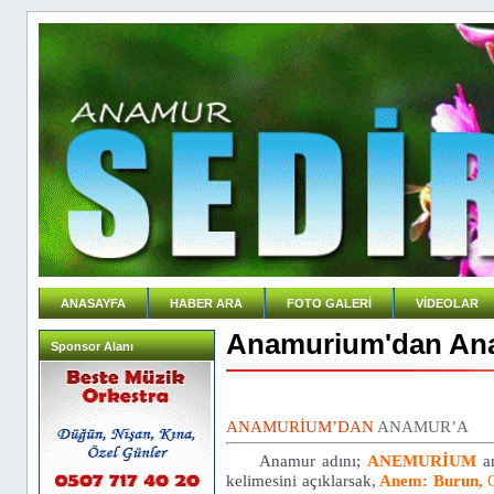
ANASAYFA
HABER ARA
FOTO GALERİ
VİDEOLAR
Anamurium'dan An
Sponsor Alanı
ANAMURİUM’DAN
ANAMUR’A
Anamur adını;
ANEMURİUM
an
kelimesini açıklarsak,
Anem: Burun,