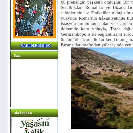
bu prensliğin başkenti olmuştur. Bir m
Selefkozlar, Romalılar ve Bizanslıla
sahiplerinin ise Finikeliler olduğu bu
yüzyılda Roma’nın hâkimiyetinde bulu
istasyon konumunda olan ve ticaretin
dönemde kara yoluyla, Toros dağla
Germanikopolis ile bağlantılarını sürd
önemli bir ticaret liman kenti olmuşt
Bizanslılar tarafından yıllar içinde yen
MAKİ DERGİSİ-105
Saat
HİKÂYELER