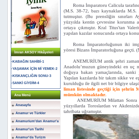
Roma İmparatoru Calicula tarafın
(M.S. 38-72, bazı kaynaklarda M.S. 3
tutmuştur. (Bu prensliğin sınırları 
yüzyılda kentin çevresine korunma a
ortaya çıkmıştır. Kral Titus'tan Vale
yapılan kazılar sonucunda ortaya konu
Roma İmparatorluğunun iki imp
yöresi Bizans İmparatorluğuna geçti. 
İmran AKSOY Hikâyeleri
ANEMURİUM antik şehri zamana m
-KABAĞIN SAHİBİ-1
Anadolu’muzun güneyindeki en uç n
-YAŞAMAK İÇİN Mİ YEMEK-2
doğuya bakan yamaçlarında, sanki y
-KISKANÇLIĞIN SONU-3
Yapılan kazılarda bir takım sikke ve e
kurulduğu ile ilgili net bir bilgiye ulaş
-SANKİ GİYDİM-4
liman listesinde geçtiği için şehri
mümkün olmaktadır.
Ana Menü
ANEMURİUM Milattan Sonra 260'da 
yüzyıllarda Toroslardan ve Akdenizden
Anasayfa
tahribata uğramıştır.
Anamur ve Türkler
Anamurium'dan Anamur'a
Anamur'un Tarihi
Anamur'da Turizm