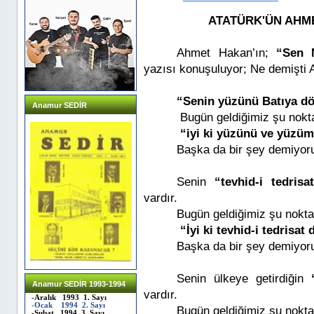
ATATÜRK'ÜN AHM
Ahmet Hakan’ın;
“Sen 
yazısı konuşuluyor; Ne demişti
“Senin yüzünü Batıya d
Anamur SEDİR
Bugün geldiğimiz şu nokt
“iyi ki yüzünü ve yüz
Başka da bir şey demiyor
Senin
“tevhid-i tedrisa
vardır.
Bugün geldiğimiz şu nokta
“İyi ki tevhid-i tedrisa
Başka da bir şey demiyor
Senin ülkeye getirdiğin
Anamur SEDİR 1993-1994
vardır.
-Aralık 1993 1. Sayı
-Ocak 1994 2. Sayı
Bugün geldiğimiz şu nokta
-Şubat 1994 3. Sayı