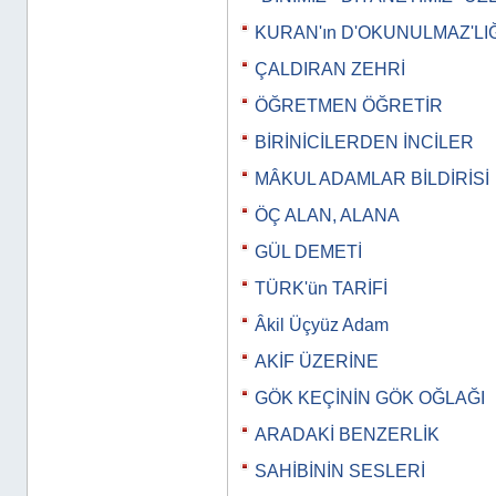
KURAN'ın D'OKUNULMAZ'LIĞ
ÇALDIRAN ZEHRİ
ÖĞRETMEN ÖĞRETİR
BİRİNİCİLERDEN İNCİLER
MÂKUL ADAMLAR BİLDİRİSİ
ÖÇ ALAN, ALANA
GÜL DEMETİ
TÜRK'ün TARİFİ
Âkil Üçyüz Adam
AKİF ÜZERİNE
GÖK KEÇİNİN GÖK OĞLAĞI
ARADAKİ BENZERLİK
SAHİBİNİN SESLERİ