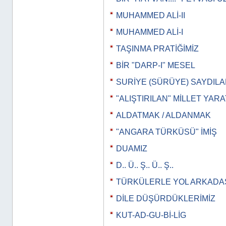
MUHAMMED ALİ-II
MUHAMMED ALİ-I
TAŞINMA PRATİĞİMİZ
BİR "DARP-I" MESEL
SURİYE (SÜRÜYE) SAYDILAR
"ALIŞTIRILAN" MİLLET YAR
ALDATMAK / ALDANMAK
"ANGARA TÜRKÜSÜ" İMİŞ
DUAMIZ
D.. Ü.. Ş.. Ü.. Ş..
TÜRKÜLERLE YOL ARKADAŞ
DİLE DÜŞÜRDÜKLERİMİZ
KUT-AD-GU-Bİ-LİG