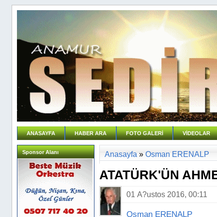
ANASAYFA
HABER ARA
FOTO GALERİ
VİDEOLAR
Sponsor Alanı
Anasayfa
»
Osman ERENALP
ATATÜRK'ÜN AHME
01 A?ustos 2016, 00:11
Osman ERENALP