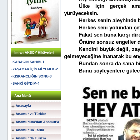
Ülke için gerçek am
yürüyeceksin.
Herkes senin aleyhinde 
Herkes seni yolundan çev
Fakat sen buna karşı dir
Önüne sonsuz engeller d
Kendini büyük değil, zay
İmran AKSOY Hikâyeleri
gelmeyeceğine inanarak bu eng
-KABAĞIN SAHİBİ-1
Bundan sonra da sana bü
-YAŞAMAK İÇİN Mİ YEMEK-2
Bunu söyleyenlere gülec
-KISKANÇLIĞIN SONU-3
-SANKİ GİYDİM-4
Ana Menü
Anasayfa
Anamur ve Türkler
Anamurium'dan Anamur'a
Anamur'un Tarihi
Anamur'da Turizm