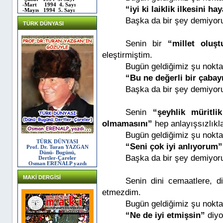
-Mart 1994 4. Sayı
“iyi ki laiklik ilkesini h
-Mayıs 1994 5. Sayı
Başka da bir şey demiyor
TÜRK DÜNYASI
Senin bir
“millet oluş
eleştirmiştim.
Bugün geldiğimiz şu nokta
“Bu ne değerli bir çaba
Başka da bir şey demiyor
Senin
“şeyhlik müritl
olmamasını”
hep anlayışsızlıkl
Bugün geldiğimiz şu nokta
TÜRK DÜNYASI
“Seni çok iyi anlıyorum”
Prof. Dr. Turan YAZGAN
Dünü- Bugünü,
Başka da bir şey demiyor
Dertler-Çareler
Osman ERENALP yazdı
MAKİ DERGİSİ
Senin dini cemaatlere, d
etmezdim.
Bugün geldiğimiz şu nokta
“Ne de iyi etmişsin”
diy