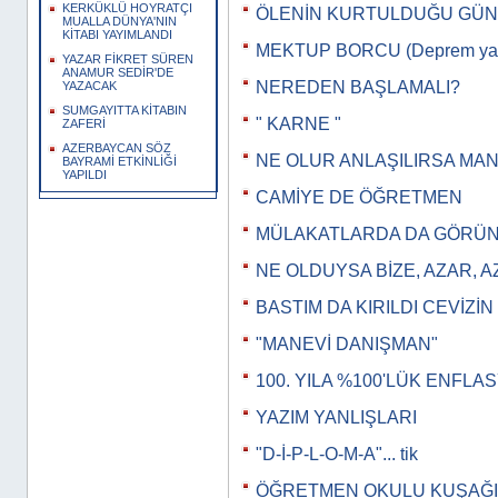
KERKÜKLÜ HOYRATÇI
ÖLENİN KURTULDUĞU GÜN
MUALLA DÜNYA'NIN
KİTABI YAYIMLANDI
MEKTUP BORCU (Deprem yazı
YAZAR FİKRET SÜREN
ANAMUR SEDİR'DE
NEREDEN BAŞLAMALI?
YAZACAK
SUMGAYITTA KİTABIN
" KARNE "
ZAFERİ
AZERBAYCAN SÖZ
NE OLUR ANLAŞILIRSA MA
BAYRAMİ ETKİNLİĞİ
YAPILDI
CAMİYE DE ÖĞRETMEN
MÜLAKATLARDA DA GÖRÜNT
NE OLDUYSA BİZE, AZAR, 
BASTIM DA KIRILDI CEVİZİN
"MANEVİ DANIŞMAN"
100. YILA %100'LÜK ENFLA
YAZIM YANLIŞLARI
"D-İ-P-L-O-M-A"... tik
ÖĞRETMEN OKULU KUŞAĞI