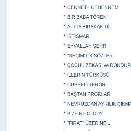
CENNET-- CEHENNEM
BİR BABA TÖREN
ALTTA BIRAKAN DİL
İSTİSMAR
EYVALLAH ŞEHRİ
"SEÇİM"LİK SÖZLER
ÇOCUK ZEKASI ve DONDU
İLLERİN TÜRKÜSÜ
CÜPPELİ TERÖR
BAŞTAN PROF.LAR
NEVRUZDAN AYRILIK ÇIKM
BİZE NE OLDU?
"FIRAT" ÜZERİNE...