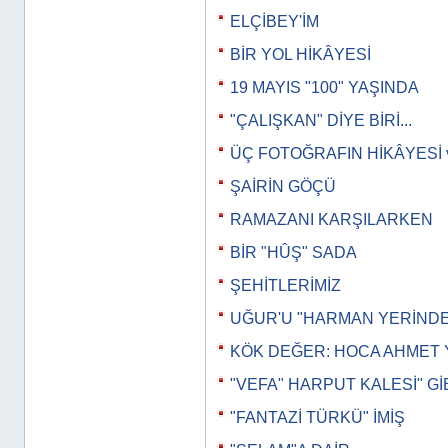
ELÇİBEY'İM
BİR YOL HİKÂYESİ
19 MAYIS "100" YAŞINDA
"ÇALIŞKAN" DİYE BİRİ...
ÜÇ FOTOĞRAFIN HİKÂYESİ 
ŞAİRİN GÖÇÜ
RAMAZANI KARŞILARKEN
BİR "HÛŞ" SADA
ŞEHİTLERİMİZ
UĞUR'U "HARMAN YERİND
KÖK DEĞER: HOCA AHMET 
"VEFA" HARPUT KALESİ" Gİ
"FANTAZİ TÜRKÜ" İMİŞ