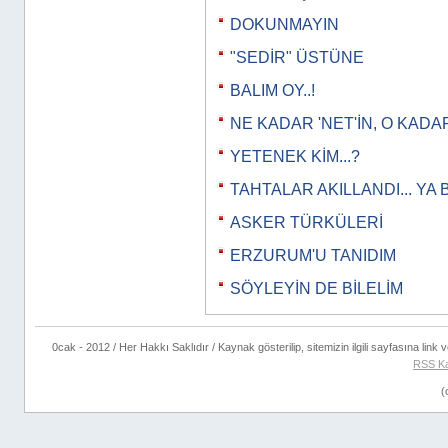
DOKUNMAYIN
"SEDİR" ÜSTÜNE
BALIM OY..!
NE KADAR 'NET'İN, O KADAR
YETENEK KİM...?
TAHTALAR AKILLANDI... YA 
ASKER TÜRKÜLERİ
ERZURUM'U TANIDIM
SÖYLEYİN DE BİLELİM
0cak - 2012 / Her Hakkı Saklıdır / Kaynak gösterilip, sitemizin ilgili sayfasına link ve
RSS K
(