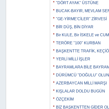
"DÖRT AYAK" ÜSTÜNE
BUCAK-BAYIR, MEVLAM SE
"GE-YİRME'CİLER" ZİRVESİ
BİR DÜŞ, BİN DİYAR
Bir KULE, Bir İSKELE ve 
TERÖRE "100" KURBAN
BAŞKENTTE TRAFİK, KEÇİ
YERLİ MİLLİ İŞLER
BAYRAMLARA BİLE BAYRA
DÜRÜMCÜ "DOĞULU" OLU
AZERBAYCAN MİLLİ MARŞI
KIŞLALAR DOLDU BUGÜN
ÖZÇEKİM
BİZ BAŞKENTTEN GİDER O