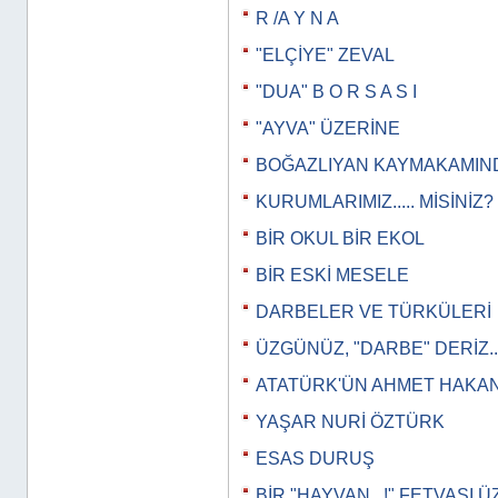
R /A Y N A
"ELÇİYE" ZEVAL
"DUA" B O R S A S I
"AYVA" ÜZERİNE
BOĞAZLIYAN KAYMAKAMIN
KURUMLARIMIZ..... MİSİNİZ?
BİR OKUL BİR EKOL
BİR ESKİ MESELE
DARBELER VE TÜRKÜLERİ
ÜZGÜNÜZ, "DARBE" DERİZ..
ATATÜRK'ÜN AHMET HAKAN
YAŞAR NURİ ÖZTÜRK
ESAS DURUŞ
BİR "HAYVAN...!" FETVASI 