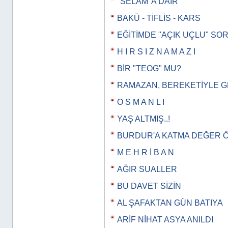
"SELAM"A DAİR
BAKÜ - TİFLİS - KARS
EĞİTİMDE "AÇIK UÇLU" SO
H I R S I Z N A M A Z I
BİR "TEOG" MU?
RAMAZAN, BEREKETİYLE 
O S M A N L I
YAŞ ALTMIŞ..!
BURDUR'A KATMA DEĞER 
M E H R İ B A N
AĞIR SUALLER
BU DAVET SİZİN
AL ŞAFAKTAN GÜN BATIYA
ARİF NİHAT ASYA ANILDI