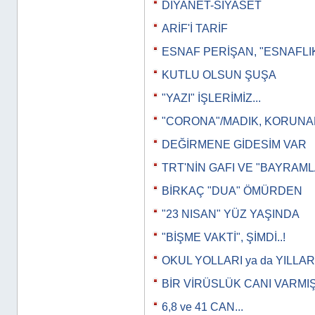
DİYANET-SİYASET
ARİF'İ TARİF
ESNAF PERİŞAN, "ESNAFLI
KUTLU OLSUN ŞUŞA
"YAZI" İŞLERİMİZ...
"CORONA"/MADIK, KORUN
DEĞİRMENE GİDESİM VAR
TRT'NİN GAFI VE "BAYRAML
BİRKAÇ "DUA" ÖMÜRDEN
"23 NISAN" YÜZ YAŞINDA
"BİŞME VAKTİ", ŞİMDİ..!
OKUL YOLLARI ya da YILLAR
BİR VİRÜSLÜK CANI VARMI
6,8 ve 41 CAN...