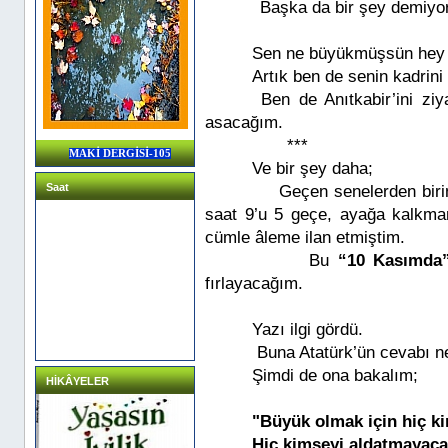
Başka da bir şey demiyo
Sen ne büyükmüşsün hey 
Artık ben de senin kadrini
Ben de Anıtkabir’ini zi
asacağım.
***
MAKİ DERGİSİ-105
Ve bir şey daha;
Saat
Geçen senelerden birin
saat 9’u 5 geçe, ayağa kalkma
cümle âleme ilan etmiştim.
Bu
“10 Kasımda”
fırlayacağım.
Yazı ilgi gördü.
Buna Atatürk’ün cevabı n
Şimdi de ona bakalım;
HİKÂYELER
"Büyük olmak için hiç ki
Hiç kimseyi aldatmayaca