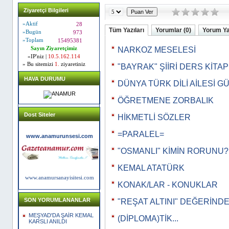
Ziyaretçi Bilgileri
»Aktif
28
Tüm Yazıları
Yorumlar (0)
Yorum Y
»Bugün
973
»Toplam
15495381
Sayın Ziyaretçimiz
NARKOZ MESELESİ
»IP'niz |
10.5.162.114
» Bu sitemizi
1.
ziyaretiniz
"BAYRAK" ŞİİRİ DERS KİTA
HAVA DURUMU
DÜNYA TÜRK DİLİ AİLESİ G
ÖĞRETMENE ZORBALIK
Dost Siteler
HİKMETLİ SÖZLER
=PARALEL=
www.anamurunsesi.com
"OSMANLI" KİMİN RORUNU?
KEMAL ATATÜRK
www.anamursanayisitesi.com
KONAK/LAR - KONUKLAR
SON YORUMLANANLAR
"REŞAT ALTINI" DEĞERİNDE.
MEŞYAD'DA ŞAİR KEMAL
(DİPLOMA)TİK...
KARSLI ANILDI