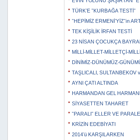
EVİN YOLUNU ŞAŞIRTAN "E
TÜRK'E "KURBAĞA TESTİ"
"HEPİMİZ ERMENİ'YİZ"in AR
TEK KİŞİLİK İRFAN TESTİ
23 NİSAN ÇOCUKÇA BAYRA
MİLLİ-MİLLET-MİLLETÇİ-MİLL
DİNİMİZ-DÜNÜMÜZ-GÜNÜM
TAŞLICALI, SULTANBEKOV 
AYNI ÇATI ALTINDA
HARMANDAN GEL HARMA
SİYASETTEN TAHARET
"PARALI" ELLER VE PARAL
KRİZİN EDEBİYATI
2014'ü KARŞILARKEN