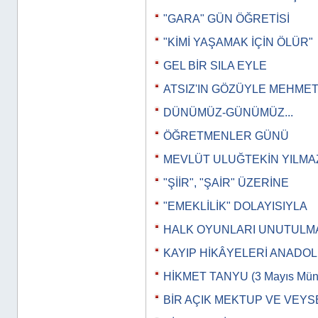
"GARA" GÜN ÖĞRETİSİ
"KİMİ YAŞAMAK İÇİN ÖLÜR"
GEL BİR SILA EYLE
ATSIZ'IN GÖZÜYLE MEHMET
DÜNÜMÜZ-GÜNÜMÜZ...
ÖĞRETMENLER GÜNÜ
MEVLÜT ULUĞTEKİN YILMA
"ŞİİR", "ŞAİR" ÜZERİNE
"EMEKLİLİK" DOLAYISIYLA
HALK OYUNLARI UNUTULM
KAYIP HİKÂYELERİ ANADO
HİKMET TANYU (3 Mayıs Müna
BİR AÇIK MEKTUP VE VEYS