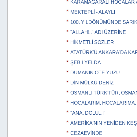
KARAMAĞARALI HOCALAR 
MEKTEPLİ - ALAYLI
100. YILDÖNÜMÜNDE SARI
"ALLAH!.." ADI ÜZERİNE
HİKMETLİ SÖZLER
ATATÜRK'Ü ANKARA'DA KA
ŞEB-İ YELDA
DUMANIN ÖTE YÜZÜ
DİN MÜLKÜ DENİZ
OSMANLI TÜRK'TÜR, OSMA
HOCALARIM, HOCALARIMA
"ANA, DOLU...!"
AMERİKA'NIN YENİDEN KEŞ
CEZAEVİNDE