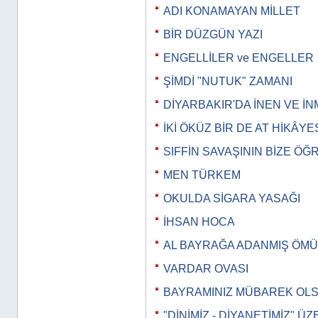
ADI KONAMAYAN MİLLET
BİR DÜZGÜN YAZI
ENGELLİLER ve ENGELLER
ŞİMDİ "NUTUK" ZAMANI
DİYARBAKIR'DA İNEN VE İ
İKİ ÖKÜZ BİR DE AT HİKÂYE
SIFFİN SAVAŞININ BİZE ÖĞ
MEN TÜRKEM
OKULDA SİGARA YASAĞI
İHSAN HOCA
AL BAYRAĞA ADANMIŞ ÖM
VARDAR OVASI
BAYRAMINIZ MÜBAREK OL
"DİNİMİZ - DİYANETİMİZ" Ü