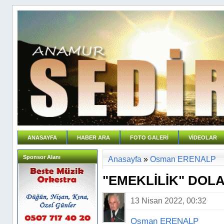
ANASAYFA
HABER ARA
FOTO GALERİ
VİDEOLAR
Sponsor Alanı
Anasayfa
»
Osman ERENALP
"EMEKLİLİK" DOLA
13 Nisan 2022, 00:32
Osman ERENALP