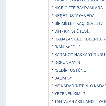
YABANCI GÖZÜYLE ATATÜ
NİCE ÇİFTE BAYRAMLARA
NEŞET USTAYA VEDA
BİR MİLLET, KAÇ DEVLET?
DİN - KİN ve ÖTESİ...
RAMAZAN GEDİKLİLERİ (Ülkeye
"KAN" ve "DİL"
KARAKOÇ HAKKA YÜRÜDÜ
DOKUNMAYIN
"SEDİR" ÜSTÜNE
BALIM OY..!
NE KADAR 'NET'İN, O KADAR
YETENEK KİM...?
TAHTALAR AKILLANDI... YA 