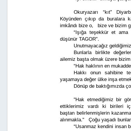
Okuryazarı “kıt” Diyar
Köyünden çıkıp da buralara ka
imkândı bize o, bize ve bizim g
“Işığa teşekkür et ama 
düşünür TAGOR”.
Unutmayacağız geldiğimiz
Bunlarla birlikte değer
ailemiz başta olmak üzere bizim 
“Hak haklının en mukadde
Hakkı onun sahibine t
yaşamaya değer ülke inşa etme
Dönüp de baktığımızda çok 
"Hak etmediğimiz bir gö
ettiklerimiz vardı ki birileri 
baştan belirlenmişlerin kazanma
alınmakla." Çoğu yaşadı bunları
“Usanmaz kendini insan bi