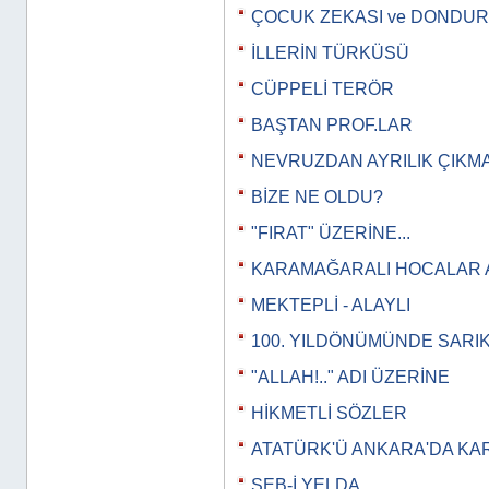
ÇOCUK ZEKASI ve DONDU
İLLERİN TÜRKÜSÜ
CÜPPELİ TERÖR
BAŞTAN PROF.LAR
NEVRUZDAN AYRILIK ÇIKM
BİZE NE OLDU?
"FIRAT" ÜZERİNE...
KARAMAĞARALI HOCALAR 
MEKTEPLİ - ALAYLI
100. YILDÖNÜMÜNDE SARI
"ALLAH!.." ADI ÜZERİNE
HİKMETLİ SÖZLER
ATATÜRK'Ü ANKARA'DA KA
ŞEB-İ YELDA