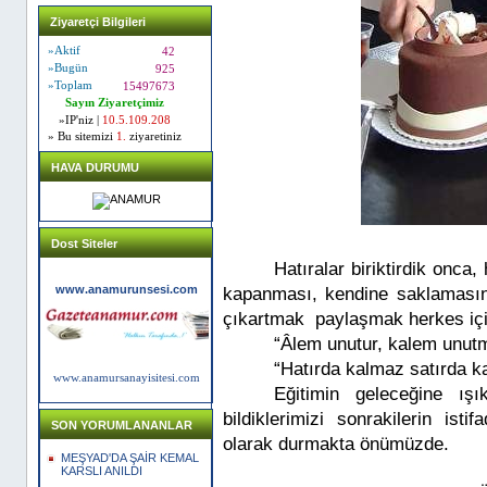
Ziyaretçi Bilgileri
»Aktif
42
»Bugün
925
»Toplam
15497673
Sayın Ziyaretçimiz
»IP'niz |
10.5.109.208
» Bu sitemizi
1.
ziyaretiniz
HAVA DURUMU
Dost Siteler
Hatıralar biriktirdik onca, 
www.anamurunsesi.com
kapanması, kendine saklamasın
çıkartmak paylaşmak herkes içi
“Âlem unutur, kalem unut
“Hatırda kalmaz satırda ka
www.anamursanayisitesi.com
Eğitimin geleceğine ış
bildiklerimizi sonrakilerin is
SON YORUMLANANLAR
olarak durmakta önümüzde.
MEŞYAD'DA ŞAİR KEMAL
KARSLI ANILDI