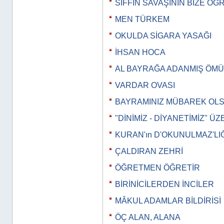
SIFFİN SAVAŞININ BİZE ÖĞ
MEN TÜRKEM
OKULDA SİGARA YASAĞI
İHSAN HOCA
AL BAYRAĞA ADANMIŞ ÖM
VARDAR OVASI
BAYRAMINIZ MÜBAREK OL
"DİNİMİZ - DİYANETİMİZ" Ü
KURAN'ın D'OKUNULMAZ'LIĞ
ÇALDIRAN ZEHRİ
ÖĞRETMEN ÖĞRETİR
BİRİNİCİLERDEN İNCİLER
MÂKUL ADAMLAR BİLDİRİSİ
ÖÇ ALAN, ALANA