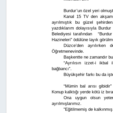
Burdur’un özel yeri olmu
Kanal 15 TV den akşam 
ayrılmıştık bu güzel şehirde
yazdıklarım dolayısıyla Burd
Belediyesi tarafından “Burdur 
Hazineleri” ödülüne layık görülm
Düzce’den ayrılırken 
Öğretmenevinde.
Başkentte ne zamandır bu
“Ayrılısın izzet-i ikba
bağbancı”.
Büyükşehir farkı bu da iş
“Mümin bal arısı gibidir” 
Konup kalktığı yerde kötü iz bı
Ona uygun olsun yete
ayrılmışlarımız.
"Eğitilmemiş de kalkınmış,