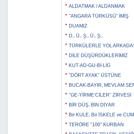
ALDATMAK / ALDANMAK
"ANGARA TÜRKÜSÜ" İMİŞ
DUAMIZ
D.. Ü.. Ş.. Ü.. Ş..
TÜRKÜLERLE YOL ARKADAŞ
DİLE DÜŞÜRDÜKLERİMİZ
KUT-AD-GU-Bİ-LİG
"DÖRT AYAK" ÜSTÜNE
BUCAK-BAYIR, MEVLAM SE
"GE-YİRME'CİLER" ZİRVESİ
BİR DÜŞ, BİN DİYAR
Bir KULE, Bir İSKELE ve 
TERÖRE "100" KURBAN