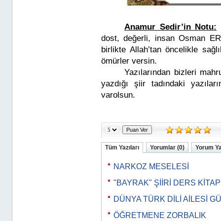
Anamur Sedir’in Notu:
dost, değerli, insan Osman ER
birlikte Allah’tan öncelikle sağ
ömürler versin.
Yazılarından bizleri mahr
yazdığı şiir tadındaki yazıla
varolsun.
Tüm Yazıları
Yorumlar (0)
Yorum Y
NARKOZ MESELESİ
"BAYRAK" ŞİİRİ DERS KİTA
DÜNYA TÜRK DİLİ AİLESİ G
ÖĞRETMENE ZORBALIK