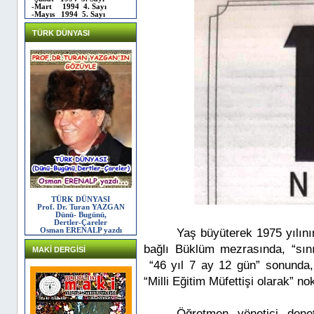
-Mart 1994 4. Sayı
-Mayıs 1994 5. Sayı
TÜRK DÜNYASI
TÜRK DÜNYASI
Prof. Dr. Turan YAZGAN
Dünü- Bugünü,
Dertler-Çareler
Osman ERENALP yazdı
Yaş büyüterek 1975 yılın
bağlı Büklüm mezrasında, “sını
MAKİ DERGİSİ
“46 yıl 7 ay 12 gün” sonunda,
“Milli Eğitim Müfettişi olarak” no
Öğretmen, yönetici, den