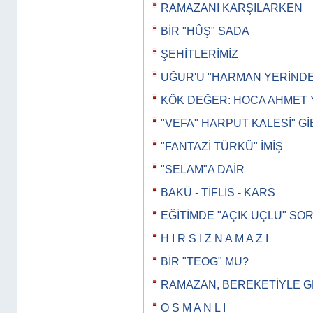
RAMAZANI KARŞILARKEN
BİR "HÛŞ" SADA
ŞEHİTLERİMİZ
UĞUR'U "HARMAN YERİND
KÖK DEĞER: HOCA AHMET 
"VEFA" HARPUT KALESİ" Gİ
"FANTAZİ TÜRKÜ" İMİŞ
"SELAM"A DAİR
BAKÜ - TİFLİS - KARS
EĞİTİMDE "AÇIK UÇLU" SO
H I R S I Z N A M A Z I
BİR "TEOG" MU?
RAMAZAN, BEREKETİYLE 
O S M A N L I