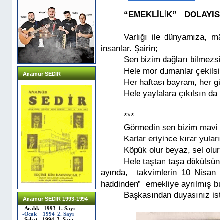
“EMEKLİLİK” DOLAYI
Varlığı ile dünyamıza, m
insanlar. Şairin;
Sen bizim dağları bilmezs
Hele mor dumanlar çekilsi
Anamur SEDİR
Her haftası bayram, her 
Hele yaylalara çıkılsın da 
***
Görmedin sen bizim mavi 
Karlar eriyince kırar yuları
Köpük olur beyaz, sel olur
Hele taştan taşa dökülsün
ayında, takvimlerin 10 Nisan 20
haddinden” emekliye ayrılmış b
Başkasından duyasınız i
Anamur SEDİR 1993-1994
-Aralık 1993 1. Sayı
-Ocak 1994 2. Sayı
-Şubat 1994 3. Sayı