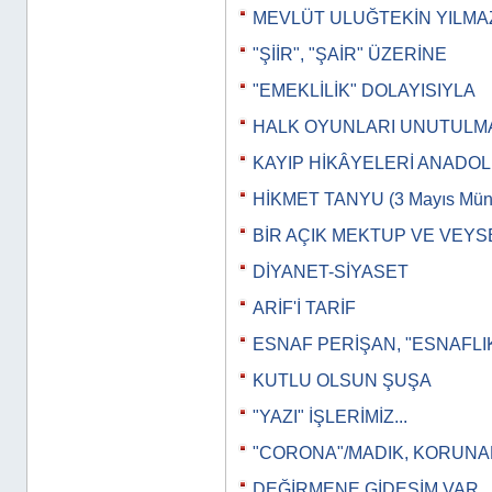
MEVLÜT ULUĞTEKİN YILMA
"ŞİİR", "ŞAİR" ÜZERİNE
"EMEKLİLİK" DOLAYISIYLA
HALK OYUNLARI UNUTULM
KAYIP HİKÂYELERİ ANADO
HİKMET TANYU (3 Mayıs Müna
BİR AÇIK MEKTUP VE VEYS
DİYANET-SİYASET
ARİF'İ TARİF
ESNAF PERİŞAN, "ESNAFLI
KUTLU OLSUN ŞUŞA
"YAZI" İŞLERİMİZ...
"CORONA"/MADIK, KORUN
DEĞİRMENE GİDESİM VAR