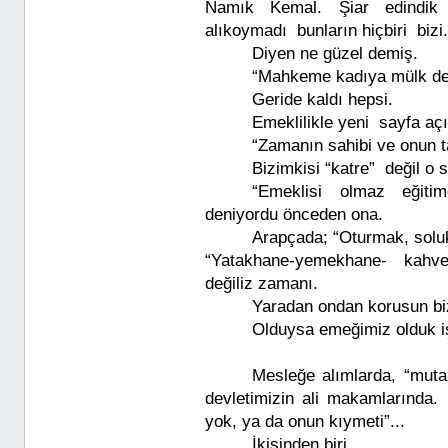
Namık Kemal. Şiar edindik 
alıkoymadı bunların hiçbiri bizi.
Diyen ne güzel demiş.
“Mahkeme kadıya mülk değ
Geride kaldı hepsi.
Emeklilikle yeni sayfa a
“Zamanın sahibi ve onun ta
Bizimkisi “katre” değil o 
“Emeklisi olmaz eğitim
deniyordu önceden ona.
Arapçada; “Oturmak, solu
“Yatakhane-yemekhane- kahveh
değiliz zamanı.
Yaradan ondan korusun bi
Olduysa emeğimiz olduk i
Mesleğe alımlarda, “mutant
devletimizin ali makamlarınd
yok, ya da onun kıymeti”...
İkisinden biri.