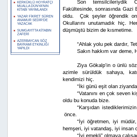
Son temsilcileriydik 
KERKÜKLÜ HOYRATÇI
MUALLA DÜNYA'NIN
Fakültesinde, sonrasında Gazi E
KİTABI YAYIMLANDI
oldu. Çok şeyler öğrendik o
YAZAR FİKRET SÜREN
ANAMUR SEDİR'DE
Okullarını unutamadık hiç. He
YAZACAK
düşmüştü bizim de kısmetime.
SUMGAYITTA KİTABIN
ZAFERİ
AZERBAYCAN SÖZ
“Ahlak yolu pek dardır, Te
BAYRAMİ ETKİNLİĞİ
YAPILDI
Sakın hakkım var deme, H
Ziya Gökalp’in o ünlü söz
azimle sürüldük sahaya, katı
kendimizi hiç.
“İki günü eşit olan ziyanda
“Vatanını en çok seven kiş
oldu bu konuda bize.
“Karşıdan istediklerimi
önce.
“İyi öğretmen, iyi müdür,
hemşeri, iyi vatandaş, iyi insan 
“İyi emekli” olmaya çalışa