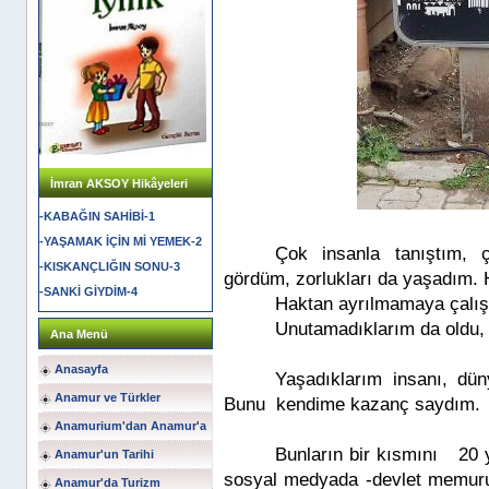
İmran AKSOY Hikâyeleri
-KABAĞIN SAHİBİ-1
-YAŞAMAK İÇİN Mİ YEMEK-2
Çok insanla tanıştım, ç
-KISKANÇLIĞIN SONU-3
gördüm, zorlukları da yaşadım. 
-SANKİ GİYDİM-4
Haktan ayrılmamaya çalış
Unutamadıklarım da oldu,
Ana Menü
Anasayfa
Yaşadıklarım insanı, dü
Anamur ve Türkler
Bunu kendime kazanç saydım.
Anamurium'dan Anamur'a
Bunların bir kısmını 20 y
Anamur'un Tarihi
sosyal medyada -devlet memuru 
Anamur'da Turizm