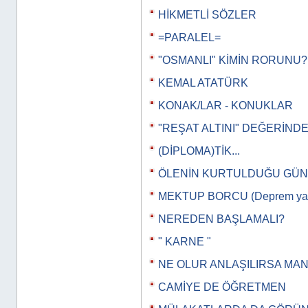
HİKMETLİ SÖZLER
=PARALEL=
"OSMANLI" KİMİN RORUNU?
KEMAL ATATÜRK
KONAK/LAR - KONUKLAR
"REŞAT ALTINI" DEĞERİNDE.
(DİPLOMA)TİK...
ÖLENİN KURTULDUĞU GÜN
MEKTUP BORCU (Deprem yazı
NEREDEN BAŞLAMALI?
" KARNE "
NE OLUR ANLAŞILIRSA MA
CAMİYE DE ÖĞRETMEN