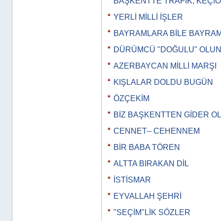
BAŞKENTTE TRAFİK, KEÇİ
YERLİ MİLLİ İŞLER
BAYRAMLARA BİLE BAYRA
DÜRÜMCÜ "DOĞULU" OLU
AZERBAYCAN MİLLİ MARŞI
KIŞLALAR DOLDU BUGÜN
ÖZÇEKİM
BİZ BAŞKENTTEN GİDER O
CENNET-- CEHENNEM
BİR BABA TÖREN
ALTTA BIRAKAN DİL
İSTİSMAR
EYVALLAH ŞEHRİ
"SEÇİM"LİK SÖZLER