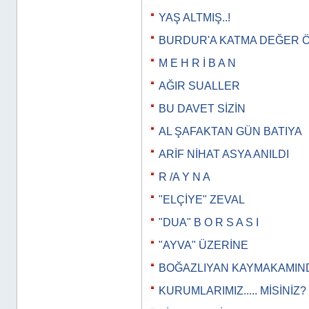
YAŞ ALTMIŞ..!
BURDUR'A KATMA DEĞER 
M E H R İ B A N
AĞIR SUALLER
BU DAVET SİZİN
AL ŞAFAKTAN GÜN BATIYA
ARİF NİHAT ASYA ANILDI
R /A Y N A
"ELÇİYE" ZEVAL
"DUA" B O R S A S I
"AYVA" ÜZERİNE
BOĞAZLIYAN KAYMAKAMIN
KURUMLARIMIZ..... MİSİNİZ?