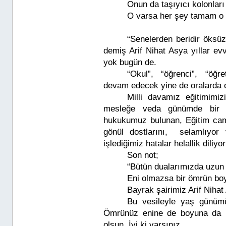
Onun da taşıyıcı kolonlar
O varsa her şey tamam o 
“Senelerden beridir öksüz 
demiş Arif Nihat Asya yıllar ev
yok bugün de.
“Okul”, “öğrenci”, “öğr
devam edecek yine de oralarda o
Milli davamız eğitimimiz
mesleğe veda günümde bir ş
hukukumuz bulunan, Eğitim cam
gönül dostlarını, selamlıyor 
işlediğimiz hatalar helallik diliy
Son not;
“Bütün dualarımızda uzun 
Eni olmazsa bir ömrün boy
Bayrak şairimiz Arif Nihat
Bu vesileyle yaş günüm
Ömrünüz enine de boyuna da uz
olsun. İyi ki varsınız.