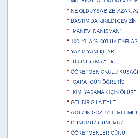
MÜLAKATLARDA DA GÖRÜNT
NE OLDUYSA BİZE, AZAR, 
BASTIM DA KIRILDI CEVİZİN
"MANEVİ DANIŞMAN"
100. YILA %100'LÜK ENFLA
YAZIM YANLIŞLARI
"D-İ-P-L-O-M-A"... tik
ÖĞRETMEN OKULU KUŞAĞI
"GARA" GÜN ÖĞRETİSİ
"KİMİ YAŞAMAK İÇİN ÖLÜR"
GEL BİR SILA EYLE
ATSIZ'IN GÖZÜYLE MEHMET
DÜNÜMÜZ-GÜNÜMÜZ...
ÖĞRETMENLER GÜNÜ