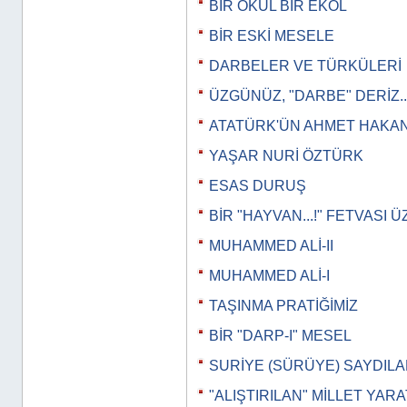
BİR OKUL BİR EKOL
BİR ESKİ MESELE
DARBELER VE TÜRKÜLERİ
ÜZGÜNÜZ, "DARBE" DERİZ..
ATATÜRK'ÜN AHMET HAKAN
YAŞAR NURİ ÖZTÜRK
ESAS DURUŞ
BİR "HAYVAN...!" FETVASI 
MUHAMMED ALİ-II
MUHAMMED ALİ-I
TAŞINMA PRATİĞİMİZ
BİR "DARP-I" MESEL
SURİYE (SÜRÜYE) SAYDILAR
"ALIŞTIRILAN" MİLLET YAR