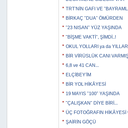
TRT'NİN GAFI VE "BAYRAML
BİRKAÇ "DUA" ÖMÜRDEN
"23 NISAN" YÜZ YAŞINDA
"BİŞME VAKTİ", ŞİMDİ..!
OKUL YOLLARI ya da YILLAR
BİR VİRÜSLÜK CANI VARMI
6,8 ve 41 CAN...
ELÇİBEY'İM
BİR YOL HİKÂYESİ
19 MAYIS "100" YAŞINDA
"ÇALIŞKAN" DİYE BİRİ...
ÜÇ FOTOĞRAFIN HİKÂYESİ 
ŞAİRİN GÖÇÜ