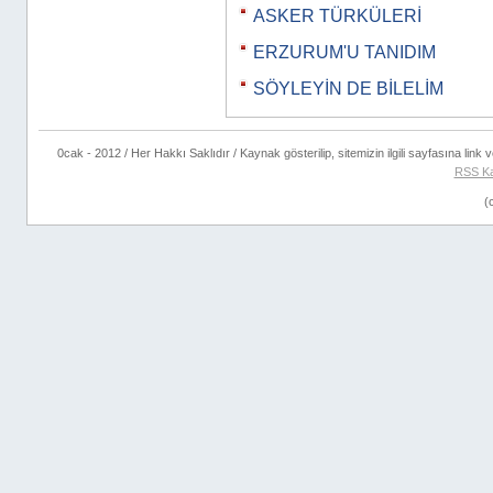
ASKER TÜRKÜLERİ
ERZURUM'U TANIDIM
SÖYLEYİN DE BİLELİM
0cak - 2012 / Her Hakkı Saklıdır / Kaynak gösterilip, sitemizin ilgili sayfasına link ve
RSS Ka
(