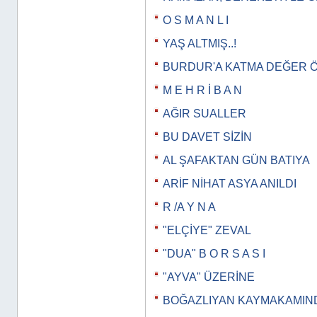
O S M A N L I
YAŞ ALTMIŞ..!
BURDUR'A KATMA DEĞER 
M E H R İ B A N
AĞIR SUALLER
BU DAVET SİZİN
AL ŞAFAKTAN GÜN BATIYA
ARİF NİHAT ASYA ANILDI
R /A Y N A
"ELÇİYE" ZEVAL
"DUA" B O R S A S I
"AYVA" ÜZERİNE
BOĞAZLIYAN KAYMAKAMIN