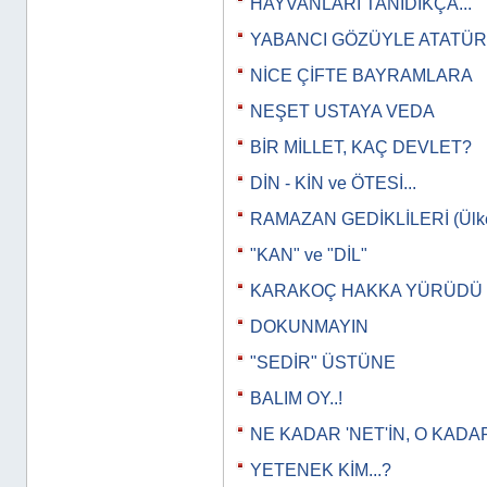
HAYVANLARI TANIDIKÇA...
YABANCI GÖZÜYLE ATATÜ
NİCE ÇİFTE BAYRAMLARA
NEŞET USTAYA VEDA
BİR MİLLET, KAÇ DEVLET?
DİN - KİN ve ÖTESİ...
RAMAZAN GEDİKLİLERİ (Ülkeye
"KAN" ve "DİL"
KARAKOÇ HAKKA YÜRÜDÜ
DOKUNMAYIN
"SEDİR" ÜSTÜNE
BALIM OY..!
NE KADAR 'NET'İN, O KADAR
YETENEK KİM...?