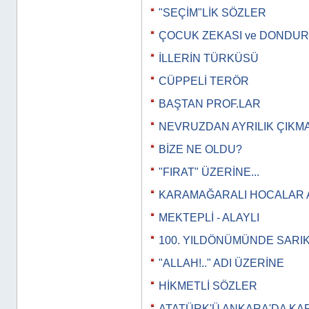
"SEÇİM"LİK SÖZLER
ÇOCUK ZEKASI ve DONDU
İLLERİN TÜRKÜSÜ
CÜPPELİ TERÖR
BAŞTAN PROF.LAR
NEVRUZDAN AYRILIK ÇIKM
BİZE NE OLDU?
"FIRAT" ÜZERİNE...
KARAMAĞARALI HOCALAR 
MEKTEPLİ - ALAYLI
100. YILDÖNÜMÜNDE SARI
"ALLAH!.." ADI ÜZERİNE
HİKMETLİ SÖZLER
ATATÜRK'Ü ANKARA'DA KA