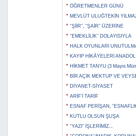
ÖĞRETMENLER GÜNÜ
MEVLÜT ULUĞTEKİN YILMA
"ŞİİR", "ŞAİR" ÜZERİNE
"EMEKLİLİK" DOLAYISIYLA
HALK OYUNLARI UNUTULM
KAYIP HİKÂYELERİ ANADO
HİKMET TANYU (3 Mayıs Müna
BİR AÇIK MEKTUP VE VEYS
DİYANET-SİYASET
ARİF'İ TARİF
ESNAF PERİŞAN, "ESNAFLI
KUTLU OLSUN ŞUŞA
"YAZI" İŞLERİMİZ...