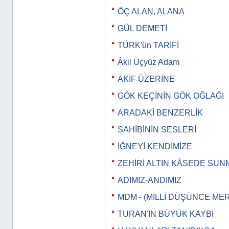
ÖÇ ALAN, ALANA
GÜL DEMETİ
TÜRK'ün TARİFİ
Âkil Üçyüz Adam
AKİF ÜZERİNE
GÖK KEÇİNİN GÖK OĞLAĞI
ARADAKİ BENZERLİK
SAHİBİNİN SESLERİ
İĞNEYİ KENDİMİZE
ZEHİRİ ALTIN KÂSEDE SUN
ADIMIZ-ANDIMIZ
MDM - (MİLLİ DÜŞÜNCE MER
TURAN'IN BÜYÜK KAYBI