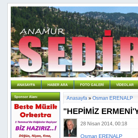
ANASAYFA
HABER ARA
FOTO GALERİ
VİDEOLAR
Sponsor Alanı
Anasayfa
»
Osman ERENALP
"HEPİMİZ ERMENİ'Y
28 Nisan 2014, 00:18
Osman ERENALP