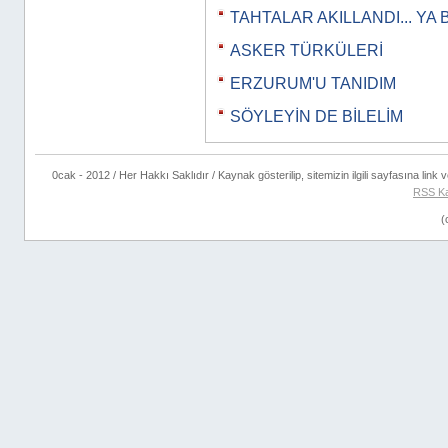
TAHTALAR AKILLANDI... YA 
ASKER TÜRKÜLERİ
ERZURUM'U TANIDIM
SÖYLEYİN DE BİLELİM
0cak - 2012 / Her Hakkı Saklıdır / Kaynak gösterilip, sitemizin ilgili sayfasına link ve
RSS K
(