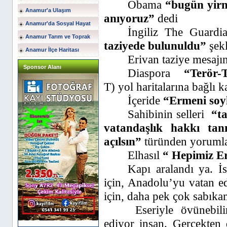
Obama
“bugün yirm
Anamur'a Ulaşım
anıyoruz”
dedi
Anamur'da Sosyal Hayat
İngiliz The Guardi
Anamur Tarım ve Toprak
taziyede bulunuldu”
şekl
Anamur İlçe Haritası
Erivan taziye mesaj
Sponsor Alanı
Diaspora
“Terör-
T) yol haritalarına bağlı k
İçeride
“Ermeni soyk
Sahibinin selleri
“t
vatandaşlık hakkı tan
açılsın”
türünden yorumlar
Elhasıl
“ Hepimiz E
Kapı aralandı ya. İs
için, Anadolu’yu vatan e
için, daha pek çok sabıkamı
Eseriyle övünebil
ediyor insan. Gerçekten