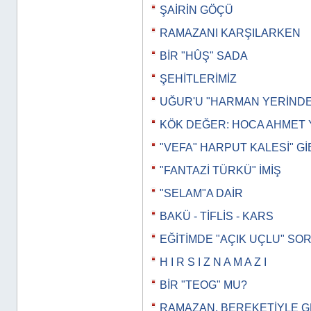
ŞAİRİN GÖÇÜ
RAMAZANI KARŞILARKEN
BİR "HÛŞ" SADA
ŞEHİTLERİMİZ
UĞUR'U "HARMAN YERİND
KÖK DEĞER: HOCA AHMET 
"VEFA" HARPUT KALESİ" Gİ
"FANTAZİ TÜRKÜ" İMİŞ
"SELAM"A DAİR
BAKÜ - TİFLİS - KARS
EĞİTİMDE "AÇIK UÇLU" SO
H I R S I Z N A M A Z I
BİR "TEOG" MU?
RAMAZAN, BEREKETİYLE 