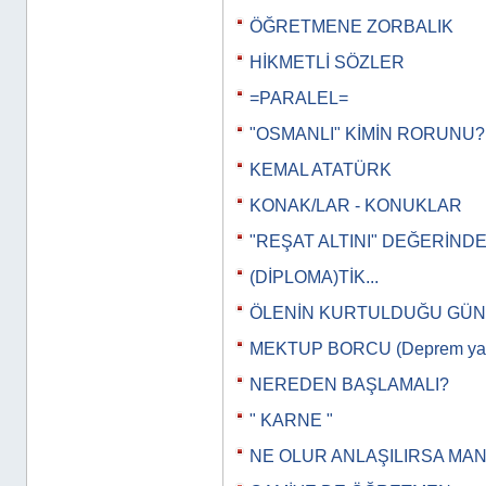
ÖĞRETMENE ZORBALIK
HİKMETLİ SÖZLER
=PARALEL=
"OSMANLI" KİMİN RORUNU?
KEMAL ATATÜRK
KONAK/LAR - KONUKLAR
"REŞAT ALTINI" DEĞERİNDE.
(DİPLOMA)TİK...
ÖLENİN KURTULDUĞU GÜN
MEKTUP BORCU (Deprem yazı
NEREDEN BAŞLAMALI?
" KARNE "
NE OLUR ANLAŞILIRSA MA