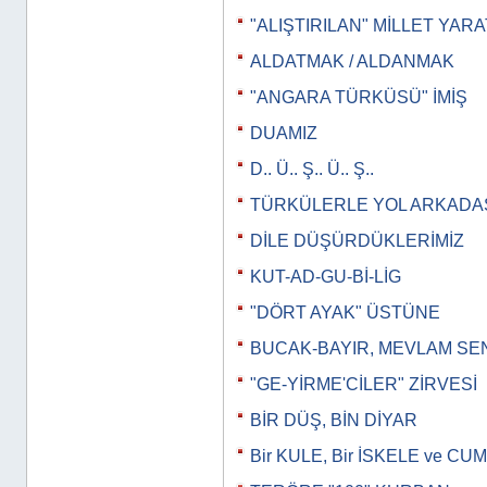
"ALIŞTIRILAN" MİLLET YAR
ALDATMAK / ALDANMAK
"ANGARA TÜRKÜSÜ" İMİŞ
DUAMIZ
D.. Ü.. Ş.. Ü.. Ş..
TÜRKÜLERLE YOL ARKADAŞ
DİLE DÜŞÜRDÜKLERİMİZ
KUT-AD-GU-Bİ-LİG
"DÖRT AYAK" ÜSTÜNE
BUCAK-BAYIR, MEVLAM SE
"GE-YİRME'CİLER" ZİRVESİ
BİR DÜŞ, BİN DİYAR
Bir KULE, Bir İSKELE ve 