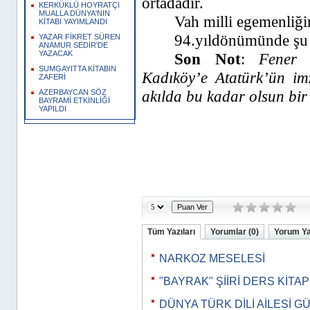
ortadadır.
KERKÜKLÜ HOYRATÇI
MUALLA DÜNYA'NIN
Vah milli egemenliğ
KİTABI YAYIMLANDI
94.yıldönümünde şu 
YAZAR FİKRET SÜREN
ANAMUR SEDİR'DE
YAZACAK
Son Not
:
Fener t
SUMGAYITTA KİTABIN
Kadıköy’e Atatürk’ün im
ZAFERİ
akılda bu kadar olsun bir t
AZERBAYCAN SÖZ
BAYRAMİ ETKİNLİĞİ
YAPILDI
Tüm Yazıları
Yorumlar (0)
Yorum Y
NARKOZ MESELESİ
"BAYRAK" ŞİİRİ DERS KİTA
DÜNYA TÜRK DİLİ AİLESİ G