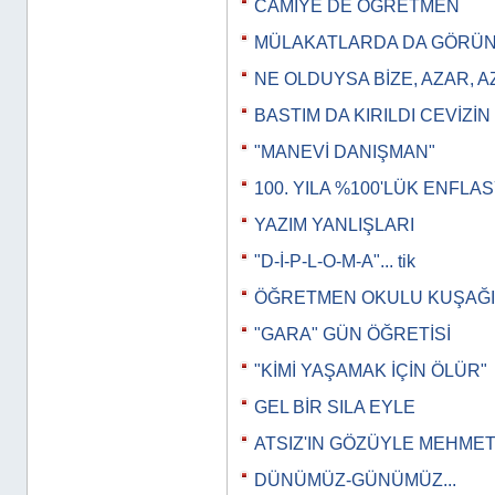
CAMİYE DE ÖĞRETMEN
MÜLAKATLARDA DA GÖRÜNT
NE OLDUYSA BİZE, AZAR, 
BASTIM DA KIRILDI CEVİZİN
"MANEVİ DANIŞMAN"
100. YILA %100'LÜK ENFLA
YAZIM YANLIŞLARI
"D-İ-P-L-O-M-A"... tik
ÖĞRETMEN OKULU KUŞAĞI
"GARA" GÜN ÖĞRETİSİ
"KİMİ YAŞAMAK İÇİN ÖLÜR"
GEL BİR SILA EYLE
ATSIZ'IN GÖZÜYLE MEHMET
DÜNÜMÜZ-GÜNÜMÜZ...