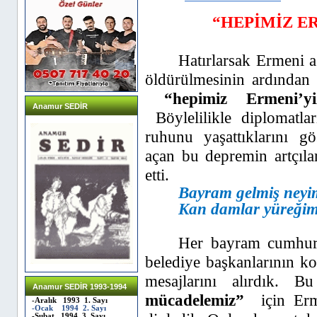
“HEPİMİZ ERME
Hatırlarsak Ermeni a
öldürülmesinin ardından 
“hepimiz Ermeni’yi
Anamur SEDİR
Böylelilikle diplomatl
ruhunu yaşattıklarını gö
açan bu depremin artçıla
etti.
Bayram gelmiş neyi
Kan damlar yüreğim
Her bayram cumhur
belediye başkanlarının kol
mesajlarını alırdık. 
Anamur SEDİR 1993-1994
mücadelemiz”
için Erm
-Aralık 1993 1. Sayı
-Ocak 1994 2. Sayı
-Şubat 1994 3. Sayı