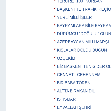
TERÖRE "100" KURBAN
BAŞKENTTE TRAFİK, KEÇİ
YERLİ MİLLİ İŞLER
BAYRAMLARA BİLE BAYRA
DÜRÜMCÜ "DOĞULU" OLU
AZERBAYCAN MİLLİ MARŞI
KIŞLALAR DOLDU BUGÜN
ÖZÇEKİM
BİZ BAŞKENTTEN GİDER O
CENNET-- CEHENNEM
BİR BABA TÖREN
ALTTA BIRAKAN DİL
İSTİSMAR
EYVALLAH ŞEHRİ