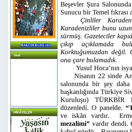
Beşevler Şura Salonunda b
Sunucu bir Temel fıkrası a
Çinliler Karaden
Karadenizliler bunu uzun 
sürmüş. Gazeteciler kapı
çıkıp açıklamada bul
MAKİ DERGİSİ-105
Korktuğumuzdan değil. O
Saat
ona çare bulamadık.
Yusuf Hoca’nın isyanı
Nisanın 22 sinde Ank
salonunda bir şey daha
başkanlığında Türkiye Siv
Kuruluşu) TÜRKBİR E
düzenledi. O panelde.
“T
HİKÂYELER
ve iskân vardır.
Erm
mezalimi”
vardır dendi.
kabul gördü.
Basınımız 