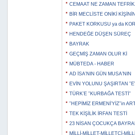
CEMAAT NE ZAMAN TEFRİK
BİR MECLİSTE ONİKİ KİŞİNİ
PAKET KORKUSU ya da KO
HENDEĞE DÜŞEN SÜREÇ
BAYRAK
GEÇMİŞ ZAMAN OLUR Kİ
MÜBTEDA - HABER
AD İSA'NIN GÜN MUSA'NIN
EVİN YOLUNU ŞAŞIRTAN "E
TÜRK'E "KURBAĞA TESTİ"
"HEPİMİZ ERMENİ'YİZ"in AR
TEK KİŞİLİK İRFAN TESTİ
23 NİSAN ÇOCUKÇA BAYRA
MİLLİ-MİLLET-MİLLETÇİ-MİLL