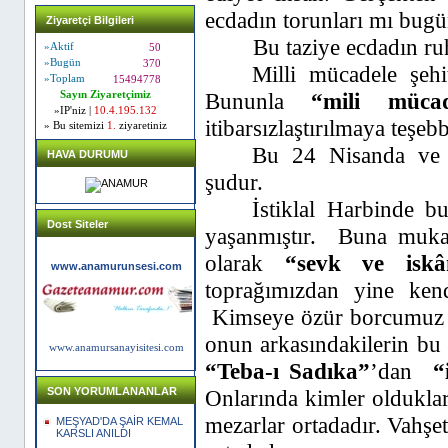
ecdadın torunları mı bug
Ziyaretçi Bilgileri
Bu taziye ecdadın ru
»Aktif
50
»Bugün
370
Milli mücadele şehi
»Toplam
15494778
Bununla
“mili mücad
Sayın Ziyaretçimiz
»IP'niz |
10.4.195.132
itibarsızlaştırılmaya teşebb
» Bu sitemizi
1.
ziyaretiniz
Bu 24 Nisanda ve 
HAVA DURUMU
şudur.
İstiklal Harbinde b
Dost Siteler
yaşanmıştır.
Buna mukab
olarak
“sevk ve iskâ
www.anamurunsesi.com
toprağımızdan yine kend
Kimseye özür borcumuz y
onun arkasındakilerin bu 
www.anamursanayisitesi.com
“Teba-ı Sadıka”
’dan
“
Onlarında kimler olduklar
SON YORUMLANANLAR
mezarlar ortadadır. Vahşe
MEŞYAD'DA ŞAİR KEMAL
KARSLI ANILDI