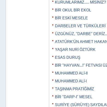
KURUMLARIMIZ..... MİSİNİZ?
BİR OKUL BİR EKOL
BİR ESKİ MESELE
DARBELER VE TÜRKÜLERİ
ÜZGÜNÜZ, "DARBE" DERİZ..
ATATÜRK'ÜN AHMET HAKAN
YAŞAR NURİ ÖZTÜRK
ESAS DURUŞ
BİR "HAYVAN...!" FETVASI 
MUHAMMED ALİ-II
MUHAMMED ALİ-I
TAŞINMA PRATİĞİMİZ
BİR "DARP-I" MESEL
SURİYE (SÜRÜYE) SAYDILAR