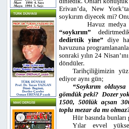
dinledik. Onları konuştuk 
-Mart 1994 4. Sayı
-Mayıs 1994 5. Sayı
Erivan’da, New York’t
TÜRK DÜNYASI
soykırım diyecek mi? On
Havuz medya 
“soykırım”
dedirtmed
dedirttik yine”
diye hab
havuzuna programlananlar
sonraki yılın 24 Nisan’ın
döndüler.
Tarihçiliğimizin 
ediyor aynı gün;
TÜRK DÜNYASI
“Soykırım olduysa
Prof. Dr. Turan YAZGAN
Dünü- Bugünü,
Dertler-Çareler
gömdük peki?
Dozer yok
Osman ERENALP yazdı
1500, 500lük açsan 300
MAKİ DERGİSİ
toplu mezar da mı olmaz?
Hür basında bunları 
Yılar evvel yüks