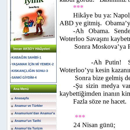
***
Hikâye bu ya: Napol
ABD ye gitmiş.
Obama’yı
-Ah Obama. Sende
Woterloo Savaşını kaybe
Sonra Moskova’ya P
İmran AKSOY Hikâyeleri
-KABAĞIN SAHİBİ-1
-Ah Putin!
-YAŞAMAK İÇİN Mİ YEMEK-2
Woterloo’yu kesin kazanı
-KISKANÇLIĞIN SONU-3
Sonra bize gelmiş d
-SANKİ GİYDİM-4
-Şu sizin medya va
Ana Menü
kaybettiğimden inanın kim
Anasayfa
Fazla söze ne hacet.
Anamur ve Türkler
Anamurium'dan Anamur'a
***
Anamur'un Tarihi
24 Nisan günü;
Anamur'da Turizm