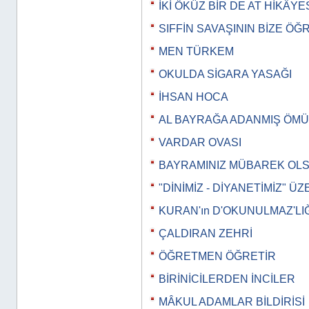
İKİ ÖKÜZ BİR DE AT HİKÂYE
SIFFİN SAVAŞININ BİZE ÖĞ
MEN TÜRKEM
OKULDA SİGARA YASAĞI
İHSAN HOCA
AL BAYRAĞA ADANMIŞ ÖM
VARDAR OVASI
BAYRAMINIZ MÜBAREK OL
"DİNİMİZ - DİYANETİMİZ" Ü
KURAN'ın D'OKUNULMAZ'LIĞ
ÇALDIRAN ZEHRİ
ÖĞRETMEN ÖĞRETİR
BİRİNİCİLERDEN İNCİLER
MÂKUL ADAMLAR BİLDİRİSİ