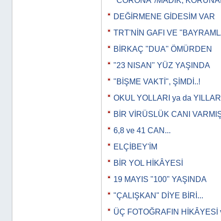
"CORONA"/MADIK, KORUN
DEĞİRMENE GİDESİM VAR
TRT'NİN GAFI VE "BAYRAML
BİRKAÇ "DUA" ÖMÜRDEN
"23 NISAN" YÜZ YAŞINDA
"BİŞME VAKTİ", ŞİMDİ..!
OKUL YOLLARI ya da YILLAR
BİR VİRÜSLÜK CANI VARMI
6,8 ve 41 CAN...
ELÇİBEY'İM
BİR YOL HİKÂYESİ
19 MAYIS "100" YAŞINDA
"ÇALIŞKAN" DİYE BİRİ...
ÜÇ FOTOĞRAFIN HİKÂYESİ 