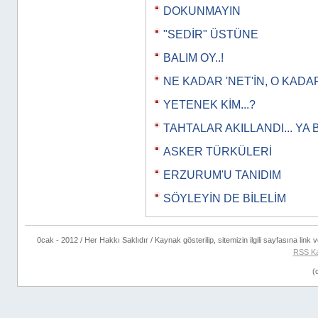
DOKUNMAYIN
"SEDİR" ÜSTÜNE
BALIM OY..!
NE KADAR 'NET'İN, O KADAR
YETENEK KİM...?
TAHTALAR AKILLANDI... YA 
ASKER TÜRKÜLERİ
ERZURUM'U TANIDIM
SÖYLEYİN DE BİLELİM
0cak - 2012 / Her Hakkı Saklıdır / Kaynak gösterilip, sitemizin ilgili sayfasına link ve
RSS Ka
(