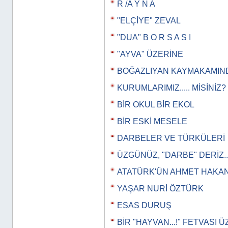
R /A Y N A
"ELÇİYE" ZEVAL
"DUA" B O R S A S I
"AYVA" ÜZERİNE
BOĞAZLIYAN KAYMAKAMIN
KURUMLARIMIZ..... MİSİNİZ?
BİR OKUL BİR EKOL
BİR ESKİ MESELE
DARBELER VE TÜRKÜLERİ
ÜZGÜNÜZ, "DARBE" DERİZ..
ATATÜRK'ÜN AHMET HAKAN
YAŞAR NURİ ÖZTÜRK
ESAS DURUŞ
BİR "HAYVAN...!" FETVASI 