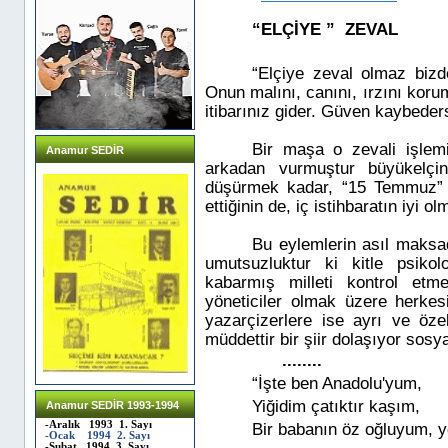
“ELÇİYE ”
ZEVAL
“Elçiye zeval olmaz bizd
Onun malını, canını, ırzını ko
itibarınız gider. Güven kaybeder
Bir maşa o zevali işlemi
Anamur SEDİR
arkadan vurmuştur büyükelçi
düşürmek kadar, “15 Temmuz” 
ettiğinin de, iç istihbaratın iyi o
Bu eylemlerin asıl maksad
umutsuzluktur ki kitle psikol
kabarmış milleti kontrol etm
yöneticiler olmak üzere herkesi
yazarçizerlere ise ayrı ve öz
müddettir bir
şiir dolaşıyor sos
........
“İşte ben Anadolu'yum,
Yiğidim çatıktır kaşım,
Anamur SEDİR 1993-1994
-Aralık 1993 1. Sayı
Bir babanın öz oğluyum, y
-Ocak 1994 2. Sayı
-Şubat 1994 3. Sayı