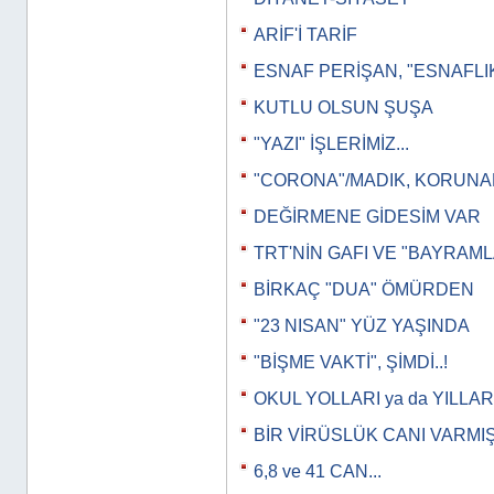
ARİF'İ TARİF
ESNAF PERİŞAN, "ESNAFLI
KUTLU OLSUN ŞUŞA
"YAZI" İŞLERİMİZ...
"CORONA"/MADIK, KORUN
DEĞİRMENE GİDESİM VAR
TRT'NİN GAFI VE "BAYRAML
BİRKAÇ "DUA" ÖMÜRDEN
"23 NISAN" YÜZ YAŞINDA
"BİŞME VAKTİ", ŞİMDİ..!
OKUL YOLLARI ya da YILLAR
BİR VİRÜSLÜK CANI VARMI
6,8 ve 41 CAN...