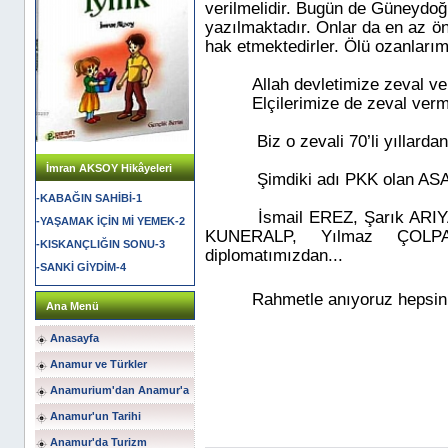
verilmelidir. Bugün de Güneydoğ
yazılmaktadır. Onlar da en az ön
hak etmektedirler. Ölü ozanlarım
Allah devletimize zeval v
Elçilerimize de zeval ver
Biz o zevali 70’li yıllardan 
İmran AKSOY Hikâyeleri
Şimdiki adı PKK olan AS
-KABAĞIN SAHİBİ-1
İsmail EREZ, Şarık ARI
-YAŞAMAK İÇİN Mİ YEMEK-2
KUNERALP, Yılmaz ÇOLP
-KISKANÇLIĞIN SONU-3
diplomatımızdan...
-SANKİ GİYDİM-4
Rahmetle anıyoruz hepsi
Ana Menü
Anasayfa
Anamur ve Türkler
Anamurium'dan Anamur'a
Anamur'un Tarihi
Anamur'da Turizm