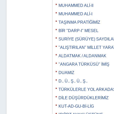
MUHAMMED ALİ-II
MUHAMMED ALİ-I
TAŞINMA PRATİĞİMİZ
BİR "DARP-I" MESEL
SURİYE (SÜRÜYE) SAYDILAR
"ALIŞTIRILAN" MİLLET YAR
ALDATMAK / ALDANMAK
"ANGARA TÜRKÜSÜ" İMİŞ
DUAMIZ
D.. Ü.. Ş.. Ü.. Ş..
TÜRKÜLERLE YOL ARKADAŞ
DİLE DÜŞÜRDÜKLERİMİZ
KUT-AD-GU-Bİ-LİG