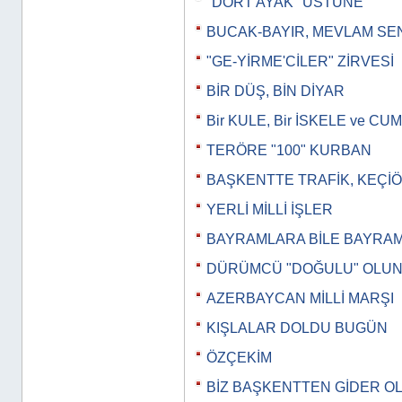
"DÖRT AYAK" ÜSTÜNE
BUCAK-BAYIR, MEVLAM SE
"GE-YİRME'CİLER" ZİRVESİ
BİR DÜŞ, BİN DİYAR
Bir KULE, Bir İSKELE ve 
TERÖRE "100" KURBAN
BAŞKENTTE TRAFİK, KEÇİ
YERLİ MİLLİ İŞLER
BAYRAMLARA BİLE BAYRA
DÜRÜMCÜ "DOĞULU" OLU
AZERBAYCAN MİLLİ MARŞI
KIŞLALAR DOLDU BUGÜN
ÖZÇEKİM
BİZ BAŞKENTTEN GİDER O