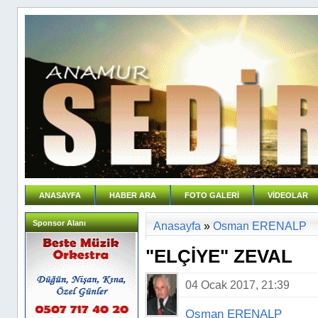
ANASAYFA
HABER ARA
FOTO GALERİ
VİDEOLAR
Sponsor Alanı
Anasayfa
»
Osman ERENALP
"ELÇİYE" ZEVAL
04 Ocak 2017, 21:39
Osman ERENALP