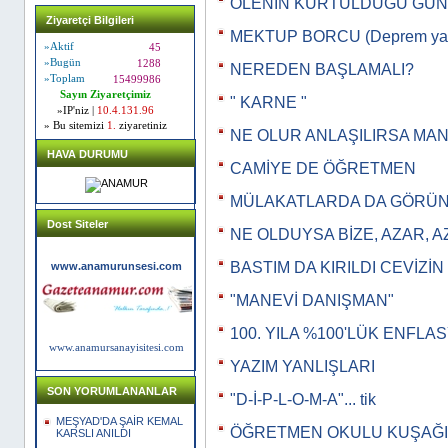
ÖLENİN KURTULDUĞU GÜN
Ziyaretçi Bilgileri
MEKTUP BORCU (Deprem yazı
»Aktif
45
»Bugün
1288
NEREDEN BAŞLAMALI?
»Toplam
15499986
Sayın Ziyaretçimiz
" KARNE "
»IP'niz |
10.4.131.96
» Bu sitemizi
1.
ziyaretiniz
NE OLUR ANLAŞILIRSA MA
HAVA DURUMU
CAMİYE DE ÖĞRETMEN
MÜLAKATLARDA DA GÖRÜNT
Dost Siteler
NE OLDUYSA BİZE, AZAR, 
BASTIM DA KIRILDI CEVİZİN
www.anamurunsesi.com
"MANEVİ DANIŞMAN"
100. YILA %100'LÜK ENFLA
www.anamursanayisitesi.com
YAZIM YANLIŞLARI
SON YORUMLANANLAR
"D-İ-P-L-O-M-A"... tik
MEŞYAD'DA ŞAİR KEMAL
ÖĞRETMEN OKULU KUŞAĞI
KARSLI ANILDI