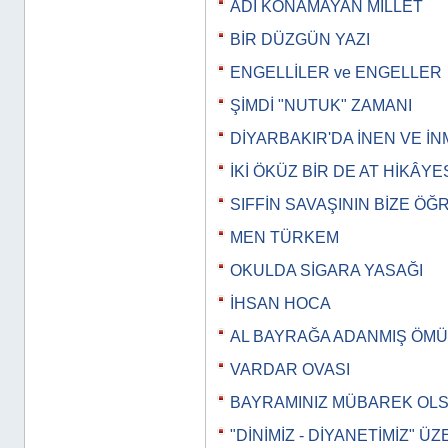
ADI KONAMAYAN MİLLET
BİR DÜZGÜN YAZI
ENGELLİLER ve ENGELLER
ŞİMDİ "NUTUK" ZAMANI
DİYARBAKIR'DA İNEN VE İ
İKİ ÖKÜZ BİR DE AT HİKÂYE
SIFFİN SAVAŞININ BİZE ÖĞ
MEN TÜRKEM
OKULDA SİGARA YASAĞI
İHSAN HOCA
AL BAYRAĞA ADANMIŞ ÖM
VARDAR OVASI
BAYRAMINIZ MÜBAREK OL
"DİNİMİZ - DİYANETİMİZ" Ü