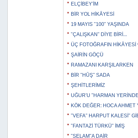
ELÇİBEY'İM
BİR YOL HİKÂYESİ
19 MAYIS "100" YAŞINDA
"ÇALIŞKAN" DİYE BİRİ...
ÜÇ FOTOĞRAFIN HİKÂYESİ 
ŞAİRİN GÖÇÜ
RAMAZANI KARŞILARKEN
BİR "HÛŞ" SADA
ŞEHİTLERİMİZ
UĞUR'U "HARMAN YERİND
KÖK DEĞER: HOCA AHMET 
"VEFA" HARPUT KALESİ" Gİ
"FANTAZİ TÜRKÜ" İMİŞ
"SELAM"A DAİR