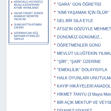
KERKÜKLÜ HOYRATÇI
"GARA" GÜN ÖĞRETİSİ
MUALLA DÜNYA'NIN
KİTABI YAYIMLANDI
"KİMİ YAŞAMAK İÇİN ÖLÜR"
YAZAR FİKRET SÜREN
ANAMUR SEDİR'DE
YAZACAK
GEL BİR SILA EYLE
SUMGAYITTA KİTABIN
ZAFERİ
ATSIZ'IN GÖZÜYLE MEHMET
AZERBAYCAN SÖZ
BAYRAMİ ETKİNLİĞİ
DÜNÜMÜZ-GÜNÜMÜZ...
YAPILDI
ÖĞRETMENLER GÜNÜ
MEVLÜT ULUĞTEKİN YILMA
"ŞİİR", "ŞAİR" ÜZERİNE
"EMEKLİLİK" DOLAYISIYLA
HALK OYUNLARI UNUTULM
KAYIP HİKÂYELERİ ANADO
HİKMET TANYU (3 Mayıs Müna
BİR AÇIK MEKTUP VE VEYS
DİYANET-SİYASET