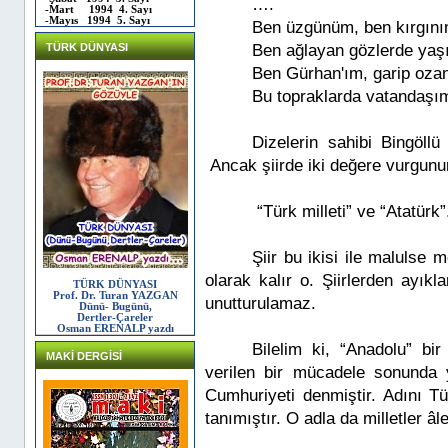
….
-Mart 1994 4. Sayı
-Mayıs 1994 5. Sayı
Ben üzgünüm, ben kırgını
TÜRK DÜNYASI
Ben ağlayan gözlerde yaş
Ben Gürhan'ım, garip oza
Bu topraklarda vatandaşı
Dizelerin sahibi Bingöll
Ancak şiirde iki değere vurgunu
“Türk milleti” ve “Atatürk”
Şiir bu ikisi ile malulse
olarak kalır o. Şiirlerden ayıkl
TÜRK DÜNYASI
Prof. Dr. Turan YAZGAN
unutturulamaz.
Dünü- Bugünü,
Dertler-Çareler
Osman ERENALP yazdı
Bilelim ki, “Anadolu” bi
MAKİ DERGİSİ
verilen bir mücadele sonunda 
Cumhuriyeti denmiştir. Adını Tü
tanımıştır. O adla da milletler âl