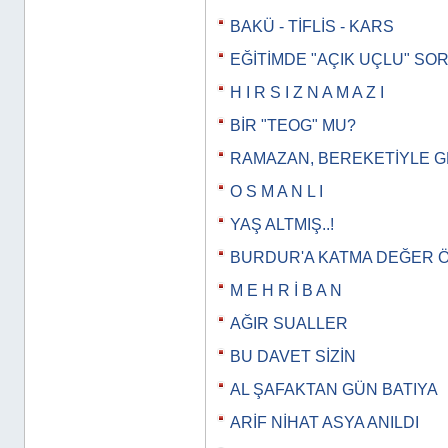
BAKÜ - TİFLİS - KARS
EĞİTİMDE "AÇIK UÇLU" SO
H I R S I Z N A M A Z I
BİR "TEOG" MU?
RAMAZAN, BEREKETİYLE 
O S M A N L I
YAŞ ALTMIŞ..!
BURDUR'A KATMA DEĞER 
M E H R İ B A N
AĞIR SUALLER
BU DAVET SİZİN
AL ŞAFAKTAN GÜN BATIYA
ARİF NİHAT ASYA ANILDI