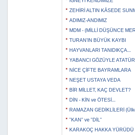
İĞNEYİ KENDİMİZE
ZEHİRİ ALTIN KÂSEDE SUN
ADIMIZ-ANDIMIZ
MDM - (MİLLİ DÜŞÜNCE MER
TURAN'IN BÜYÜK KAYBI
HAYVANLARI TANIDIKÇA...
YABANCI GÖZÜYLE ATATÜ
NİCE ÇİFTE BAYRAMLARA
NEŞET USTAYA VEDA
BİR MİLLET, KAÇ DEVLET?
DİN - KİN ve ÖTESİ...
RAMAZAN GEDİKLİLERİ (Ülkeye
"KAN" ve "DİL"
KARAKOÇ HAKKA YÜRÜDÜ