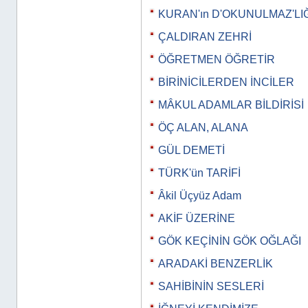
KURAN'ın D'OKUNULMAZ'LIĞ
ÇALDIRAN ZEHRİ
ÖĞRETMEN ÖĞRETİR
BİRİNİCİLERDEN İNCİLER
MÂKUL ADAMLAR BİLDİRİSİ
ÖÇ ALAN, ALANA
GÜL DEMETİ
TÜRK'ün TARİFİ
Âkil Üçyüz Adam
AKİF ÜZERİNE
GÖK KEÇİNİN GÖK OĞLAĞI
ARADAKİ BENZERLİK
SAHİBİNİN SESLERİ