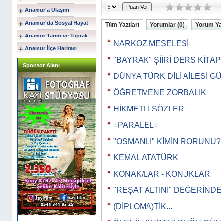
Anamur'a Ulaşım
Anamur'da Sosyal Hayat
Tüm Yazıları
Yorumlar (0)
Yorum Y
Anamur Tarım ve Toprak
NARKOZ MESELESİ
Anamur İlçe Haritası
"BAYRAK" ŞİİRİ DERS KİTA
Sponsor Alanı
DÜNYA TÜRK DİLİ AİLESİ G
ÖĞRETMENE ZORBALIK
HİKMETLİ SÖZLER
=PARALEL=
"OSMANLI" KİMİN RORUNU?
KEMAL ATATÜRK
KONAK/LAR - KONUKLAR
"REŞAT ALTINI" DEĞERİNDE.
(DİPLOMA)TİK...