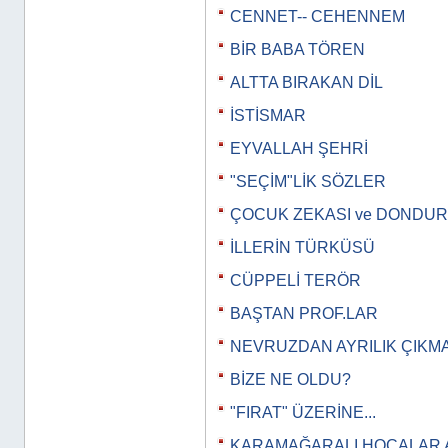
CENNET-- CEHENNEM
BİR BABA TÖREN
ALTTA BIRAKAN DİL
İSTİSMAR
EYVALLAH ŞEHRİ
"SEÇİM"LİK SÖZLER
ÇOCUK ZEKASI ve DONDU
İLLERİN TÜRKÜSÜ
CÜPPELİ TERÖR
BAŞTAN PROF.LAR
NEVRUZDAN AYRILIK ÇIKM
BİZE NE OLDU?
"FIRAT" ÜZERİNE...
KARAMAĞARALI HOCALAR 