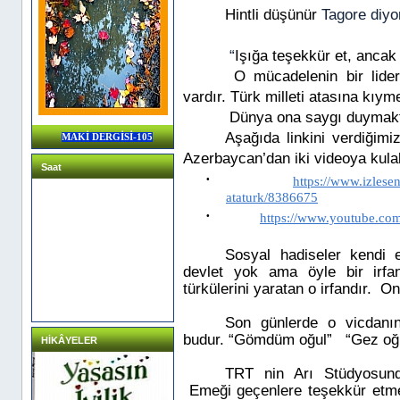
Hintli düşünür
Tagore diyor
“
Işığa teşekkür et, ancak
O mücadelenin bir lide
vardır. Türk milleti atasına kıym
Dünya ona saygı duymakt
Aşağıda linkini verdiğimi
MAKİ DERGİSİ-105
Azerbaycan’dan iki videoya kulak
Saat
·
https://www.izlese
ataturk/8386675
·
https://www.youtube.
Sosyal hadiseler kendi ed
devlet yok ama öyle bir irfan
türkülerini yaratan o irfandır.
On
Son günlerde o vicdanın
budur. “Gömdüm oğul”
“Gez oğ
HİKÂYELER
TRT nin Arı Stüdyosu
Emeği geçenlere teşekkür etme