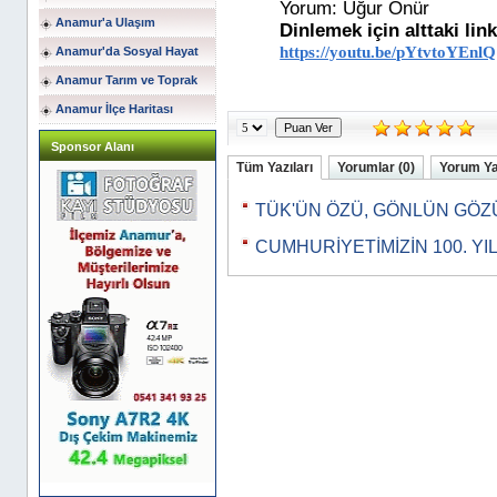
Yorum: Uğur Önür
Anamur'a Ulaşım
Dinlemek için alttaki link
https://youtu.be/pYtvtoYEnlQ
Anamur'da Sosyal Hayat
Anamur Tarım ve Toprak
Anamur İlçe Haritası
Sponsor Alanı
Tüm Yazıları
Yorumlar (0)
Yorum Y
TÜK'ÜN ÖZÜ, GÖNLÜN GÖ
CUMHURİYETİMİZİN 100. Y