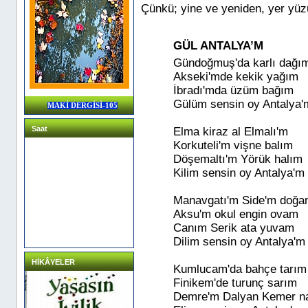
Çünkü; yine ve yeniden, yer yüz
GÜL ANTALYA’M
Gündoğmuş'da karlı dağı
Akseki'mde kekik yağım
İbradı'mda üzüm bağım
Gülüm sensin oy Antalya'
MAKİ DERGİSİ-105
Saat
Elma kiraz al Elmalı'm
Korkuteli'm vişne balım
Döşemaltı'm Yörük halım
Kilim sensin oy Antalya'm
Manavgatı'm Side'm doğ
Aksu'm okul engin ovam
Canım Serik ata yuvam
Dilim sensin oy Antalya'm
HİKÂYELER
Kumlucam'da bahçe tarım
Finikem'de turunç sarım
Demre'm Dalyan Kemer n