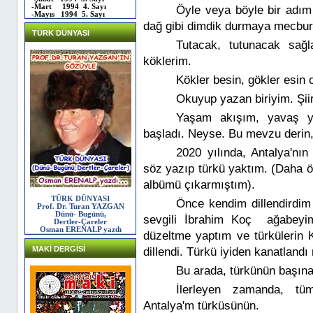
-Mart 1994 4. Sayı
Öyle veya böyle bir adım
-Mayıs 1994 5. Sayı
dağ gibi dimdik durmaya mecbu
TÜRK DÜNYASI
Tutacak, tutunacak sağ
köklerim.
Kökler besin, gökler esin
Okuyup yazan biriyim. Şii
Yaşam akışım, yavaş y
başladı. Neyse. Bu mevzu derin,
2020 yılında, Antalya'nın
söz yazıp türkü yaktım. (Daha ö
albümü çıkarmıştım).
TÜRK DÜNYASI
Önce kendim dillendirdim
Prof. Dr. Turan YAZGAN
Dünü- Bugünü,
sevgili İbrahim Koç ağabeyim 
Dertler-Çareler
Osman ERENALP yazdı
düzeltme yaptım ve türkülerin 
MAKİ DERGİSİ
dillendi. Türkü iyiden kanatlandı
Bu arada, türkünün başın
İlerleyen zamanda, tü
Antalya'm türküsünün.