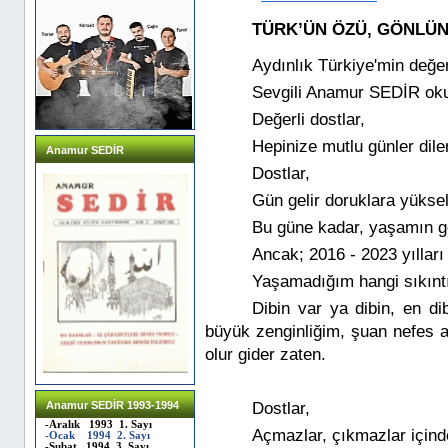
TÜRK’ÜN ÖZÜ, GÖNLÜ
Aydınlık Türkiye'min değerl
Sevgili Anamur SEDİR ok
Değerli dostlar,
Hepinize mutlu günler dil
Anamur SEDİR
Dostlar,
Gün gelir doruklara yükseli
Bu güne kadar, yaşamın ge
Ancak; 2016 - 2023 yılları 
Yaşamadığım hangi sıkıntı 
Dibin var ya dibin, en d
büyük zenginliğim, şuan nefes al
olur gider zaten.
Anamur SEDİR 1993-1994
Dostlar,
-Aralık 1993 1. Sayı
Açmazlar, çıkmazlar için
-Ocak 1994 2. Sayı
-Şubat 1994 3. Sayı