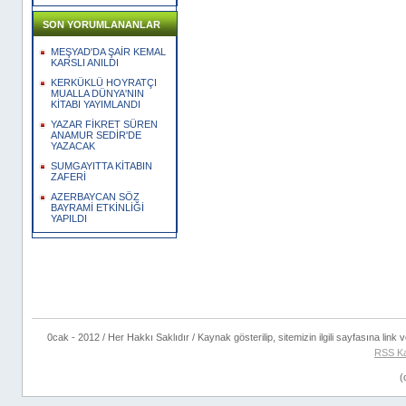
SON YORUMLANANLAR
MEŞYAD'DA ŞAİR KEMAL
KARSLI ANILDI
KERKÜKLÜ HOYRATÇI
MUALLA DÜNYA'NIN
KİTABI YAYIMLANDI
YAZAR FİKRET SÜREN
ANAMUR SEDİR'DE
YAZACAK
SUMGAYITTA KİTABIN
ZAFERİ
AZERBAYCAN SÖZ
BAYRAMİ ETKİNLİĞİ
YAPILDI
0cak - 2012 / Her Hakkı Saklıdır / Kaynak gösterilip, sitemizin ilgili sayfasına link ve
RSS K
(