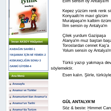
Elim sensin oy Antalya'm
Kepez yüzüm renk renk 
Konyaaltı'm mavi gözüm
Muratpaşa'm kalbim özü
İlim sensin oy Antalya'm
Çilek yurdum Gazipaşa
Alanya'm muz baştan baş
İmran AKSOY Hikâyeleri
Toroslardan cennet Kaş'a
-KABAĞIN SAHİBİ-1
Yolum sensin oy Antalya'
-YAŞAMAK İÇİN Mİ YEMEK-2
-KISKANÇLIĞIN SONU-3
Türkü yazıp yakmaya dev
-SANKİ GİYDİM-4
söylemektir.
Esen kalın. Şiirle, türküyle
Ana Menü
Anasayfa
Anamur ve Türkler
Anamurium'dan Anamur'a
GÜL ANTALYA’M
Anamur'un Tarihi
Söz & beste: Himmet Can
Anamur'da Turizm