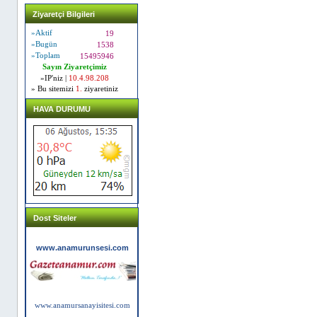
Ziyaretçi Bilgileri
»Aktif
19
»Bugün
1538
»Toplam
15495946
Sayın Ziyaretçimiz
»IP'niz |
10.4.98.208
» Bu sitemizi
1.
ziyaretiniz
HAVA DURUMU
Dost Siteler
www.anamurunsesi.com
www.anamursanayisitesi.com