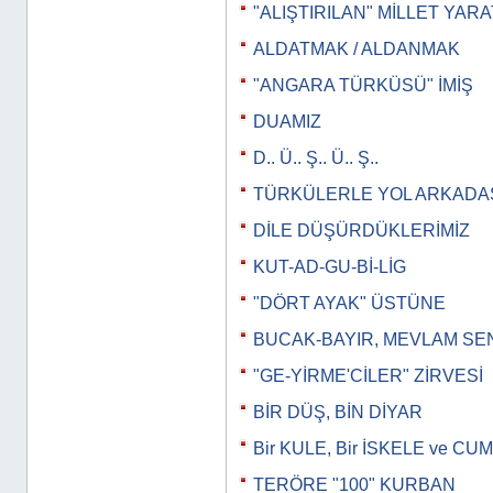
"ALIŞTIRILAN" MİLLET YAR
ALDATMAK / ALDANMAK
"ANGARA TÜRKÜSÜ" İMİŞ
DUAMIZ
D.. Ü.. Ş.. Ü.. Ş..
TÜRKÜLERLE YOL ARKADAŞ
DİLE DÜŞÜRDÜKLERİMİZ
KUT-AD-GU-Bİ-LİG
"DÖRT AYAK" ÜSTÜNE
BUCAK-BAYIR, MEVLAM SE
"GE-YİRME'CİLER" ZİRVESİ
BİR DÜŞ, BİN DİYAR
Bir KULE, Bir İSKELE ve 
TERÖRE "100" KURBAN