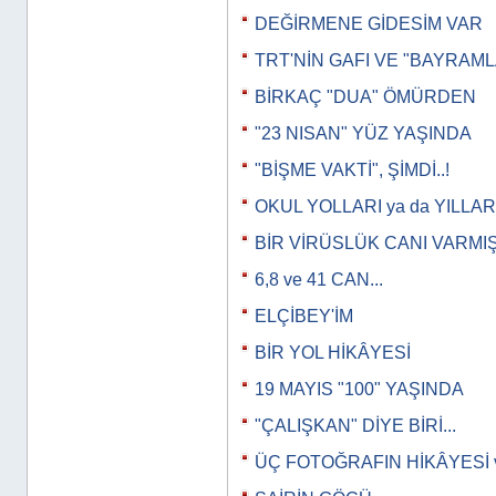
DEĞİRMENE GİDESİM VAR
TRT'NİN GAFI VE "BAYRAML
BİRKAÇ "DUA" ÖMÜRDEN
"23 NISAN" YÜZ YAŞINDA
"BİŞME VAKTİ", ŞİMDİ..!
OKUL YOLLARI ya da YILLAR
BİR VİRÜSLÜK CANI VARMI
6,8 ve 41 CAN...
ELÇİBEY'İM
BİR YOL HİKÂYESİ
19 MAYIS "100" YAŞINDA
"ÇALIŞKAN" DİYE BİRİ...
ÜÇ FOTOĞRAFIN HİKÂYESİ 