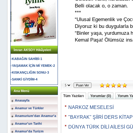
Belli olacak o, o zaman.
***
“Ulusal Egemenlik ve Çocu
Diyoruz ki bu duygularla b
“Binler yaşa, yurdumuza 
Kemal Paşa! Ölümsüz insan
İmran AKSOY Hikâyeleri
-KABAĞIN SAHİBİ-1
-YAŞAMAK İÇİN Mİ YEMEK-2
-KISKANÇLIĞIN SONU-3
-SANKİ GİYDİM-4
Ana Menü
Tüm Yazıları
Yorumlar (0)
Yorum Y
Anasayfa
NARKOZ MESELESİ
Anamur ve Türkler
Anamurium'dan Anamur'a
"BAYRAK" ŞİİRİ DERS KİTA
Anamur'un Tarihi
DÜNYA TÜRK DİLİ AİLESİ G
Anamur'da Turizm