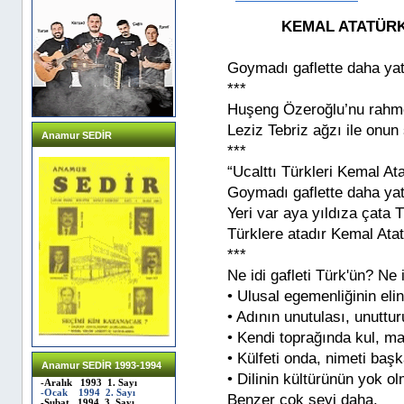
KEMAL ATATÜR
Goymadı gaflette daha ya
***
Huşeng Özeroğlu’nu rahme
Leziz Tebriz ağzı ile onun 
Anamur SEDİR
***
“Ucalttı Türkleri Kemal Ata
Goymadı gaflette daha ya
Yeri var aya yıldıza çata 
Türklere atadır Kemal Ata
***
Ne idi gafleti Türk'ün? Ne 
• Ulusal egemenliğinin eli
• Adının unutulası, unuttu
• Kendi toprağında kul, m
• Külfeti onda, nimeti ba
Anamur SEDİR 1993-1994
• Dilinin kültürünün yok o
-Aralık 1993 1. Sayı
-Ocak 1994 2. Sayı
Benzer çok şeyi daha.
-Şubat 1994 3. Sayı