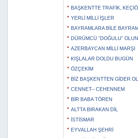
BAŞKENTTE TRAFİK, KEÇİ
YERLİ MİLLİ İŞLER
BAYRAMLARA BİLE BAYRA
DÜRÜMCÜ "DOĞULU" OLU
AZERBAYCAN MİLLİ MARŞI
KIŞLALAR DOLDU BUGÜN
ÖZÇEKİM
BİZ BAŞKENTTEN GİDER O
CENNET-- CEHENNEM
BİR BABA TÖREN
ALTTA BIRAKAN DİL
İSTİSMAR
EYVALLAH ŞEHRİ