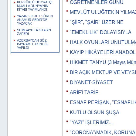
ÖĞRETMENLER GÜNÜ
KERKÜKLÜ HOYRATÇI
MUALLA DÜNYA'NIN
KİTABI YAYIMLANDI
MEVLÜT ULUĞTEKİN YILMA
YAZAR FİKRET SÜREN
ANAMUR SEDİR'DE
"ŞİİR", "ŞAİR" ÜZERİNE
YAZACAK
SUMGAYITTA KİTABIN
"EMEKLİLİK" DOLAYISIYLA
ZAFERİ
AZERBAYCAN SÖZ
HALK OYUNLARI UNUTULM
BAYRAMİ ETKİNLİĞİ
YAPILDI
KAYIP HİKÂYELERİ ANADO
HİKMET TANYU (3 Mayıs Müna
BİR AÇIK MEKTUP VE VEYS
DİYANET-SİYASET
ARİF'İ TARİF
ESNAF PERİŞAN, "ESNAFLI
KUTLU OLSUN ŞUŞA
"YAZI" İŞLERİMİZ...
"CORONA"/MADIK, KORUN