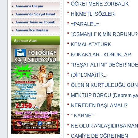
ÖĞRETMENE ZORBALIK
Anamur'a Ulaşım
HİKMETLİ SÖZLER
Anamur'da Sosyal Hayat
Anamur Tarım ve Toprak
=PARALEL=
Anamur İlçe Haritası
"OSMANLI" KİMİN RORUNU?
Sponsor Alanı
KEMAL ATATÜRK
KONAK/LAR - KONUKLAR
"REŞAT ALTINI" DEĞERİNDE.
(DİPLOMA)TİK...
ÖLENİN KURTULDUĞU GÜN
MEKTUP BORCU (Deprem yazı
NEREDEN BAŞLAMALI?
" KARNE "
NE OLUR ANLAŞILIRSA MA
CAMİYE DE ÖĞRETMEN