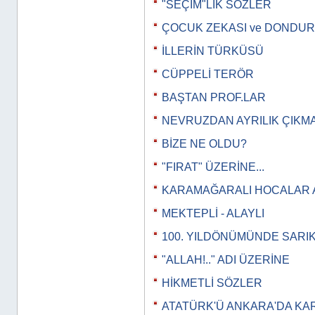
"SEÇİM"LİK SÖZLER
ÇOCUK ZEKASI ve DONDU
İLLERİN TÜRKÜSÜ
CÜPPELİ TERÖR
BAŞTAN PROF.LAR
NEVRUZDAN AYRILIK ÇIKM
BİZE NE OLDU?
"FIRAT" ÜZERİNE...
KARAMAĞARALI HOCALAR 
MEKTEPLİ - ALAYLI
100. YILDÖNÜMÜNDE SARI
"ALLAH!.." ADI ÜZERİNE
HİKMETLİ SÖZLER
ATATÜRK'Ü ANKARA'DA KA