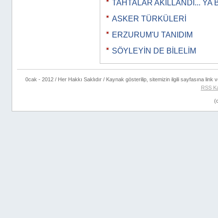
TAHTALAR AKILLANDI... YA 
ASKER TÜRKÜLERİ
ERZURUM'U TANIDIM
SÖYLEYİN DE BİLELİM
0cak - 2012 / Her Hakkı Saklıdır / Kaynak gösterilip, sitemizin ilgili sayfasına link ve
RSS Ka
(