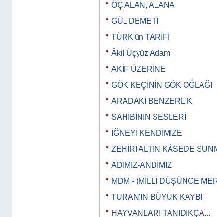
ÖÇ ALAN, ALANA
GÜL DEMETİ
TÜRK'ün TARİFİ
Âkil Üçyüz Adam
AKİF ÜZERİNE
GÖK KEÇİNİN GÖK OĞLAĞI
ARADAKİ BENZERLİK
SAHİBİNİN SESLERİ
İĞNEYİ KENDİMİZE
ZEHİRİ ALTIN KÂSEDE SUN
ADIMIZ-ANDIMIZ
MDM - (MİLLİ DÜŞÜNCE MER
TURAN'IN BÜYÜK KAYBI
HAYVANLARI TANIDIKÇA...