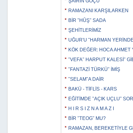
ŞAİRİN GÖÇÜ
RAMAZANI KARŞILARKEN
BİR "HÛŞ" SADA
ŞEHİTLERİMİZ
UĞUR'U "HARMAN YERİND
KÖK DEĞER: HOCA AHMET 
"VEFA" HARPUT KALESİ" Gİ
"FANTAZİ TÜRKÜ" İMİŞ
"SELAM"A DAİR
BAKÜ - TİFLİS - KARS
EĞİTİMDE "AÇIK UÇLU" SO
H I R S I Z N A M A Z I
BİR "TEOG" MU?
RAMAZAN, BEREKETİYLE 