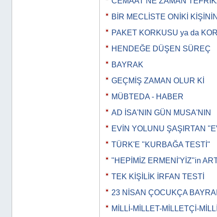
CEMAAT NE ZAMAN TEFRİK
BİR MECLİSTE ONİKİ KİŞİNİ
PAKET KORKUSU ya da KO
HENDEĞE DÜŞEN SÜREÇ
BAYRAK
GEÇMİŞ ZAMAN OLUR Kİ
MÜBTEDA - HABER
AD İSA'NIN GÜN MUSA'NIN
EVİN YOLUNU ŞAŞIRTAN "E
TÜRK'E "KURBAĞA TESTİ"
"HEPİMİZ ERMENİ'YİZ"in AR
TEK KİŞİLİK İRFAN TESTİ
23 NİSAN ÇOCUKÇA BAYRA
MİLLİ-MİLLET-MİLLETÇİ-MİLL