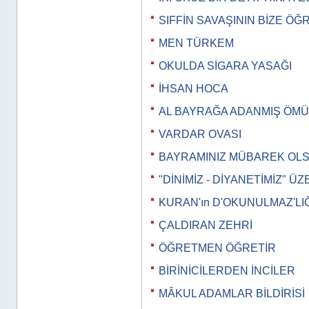
SIFFİN SAVAŞININ BİZE ÖĞ
MEN TÜRKEM
OKULDA SİGARA YASAĞI
İHSAN HOCA
AL BAYRAĞA ADANMIŞ ÖM
VARDAR OVASI
BAYRAMINIZ MÜBAREK OL
"DİNİMİZ - DİYANETİMİZ" Ü
KURAN'ın D'OKUNULMAZ'LIĞ
ÇALDIRAN ZEHRİ
ÖĞRETMEN ÖĞRETİR
BİRİNİCİLERDEN İNCİLER
MÂKUL ADAMLAR BİLDİRİSİ