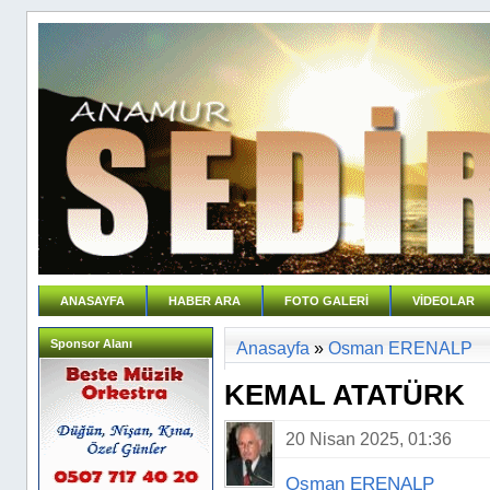
ANASAYFA
HABER ARA
FOTO GALERİ
VİDEOLAR
Sponsor Alanı
Anasayfa
»
Osman ERENALP
KEMAL ATATÜRK
20 Nisan 2025, 01:36
Osman ERENALP