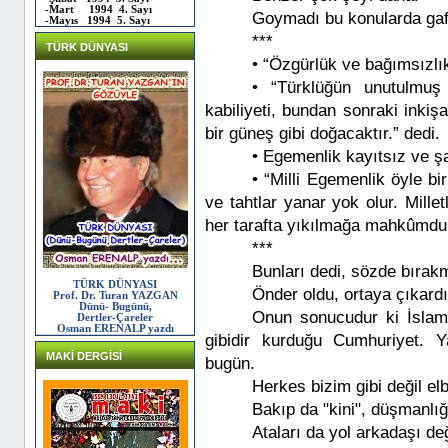
-Mart 1994 4. Sayı
Goymadı bu konularda gafl
-Mayıs 1994 5. Sayı
***
TÜRK DÜNYASI
• “Özgürlük ve bağımsızlı
• “Türklüğün unutulmu
kabiliyeti, bundan sonraki inkiş
bir güneş gibi doğacaktır.” dedi.
• Egemenlik kayıtsız ve şar
• “Milli Egemenlik öyle bi
ve tahtlar yanar yok olur. Mill
her tarafta yıkılmağa mahkûmdur
***
Bunları dedi, sözde bırak
TÜRK DÜNYASI
Önder oldu, ortaya çıkardı
Prof. Dr. Turan YAZGAN
Dünü- Bugünü,
Onun sonucudur ki İslam 
Dertler-Çareler
Osman ERENALP yazdı
gibidir kurduğu Cumhuriyet. 
MAKİ DERGİSİ
bugün.
Herkes bizim gibi değil elb
Bakıp da "kini", düşmanlığ
Ataları da yol arkadaşı değ