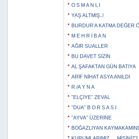
O S M A N L I
YAŞ ALTMIŞ..!
BURDUR'A KATMA DEĞER 
M E H R İ B A N
AĞIR SUALLER
BU DAVET SİZİN
AL ŞAFAKTAN GÜN BATIYA
ARİF NİHAT ASYA ANILDI
R /A Y N A
"ELÇİYE" ZEVAL
"DUA" B O R S A S I
"AYVA" ÜZERİNE
BOĞAZLIYAN KAYMAKAMIN
KURUMLARIMIZ..... MİSİNİZ?