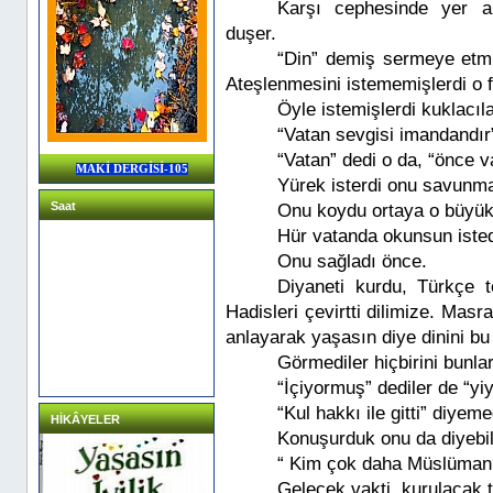
Karşı cephesinde yer al
duşer.
“Din” demiş sermeye etmiş
Ateşlenmesini istememişlerdi o fit
Öyle istemişlerdi kuklacıla
“Vatan sevgisi imandandı
“Vatan” dedi o da, “önce v
MAKİ DERGİSİ-105
Yürek isterdi onu savunma
Saat
Onu koydu ortaya o büyük
Hür vatanda okunsun isted
Onu sağladı önce.
Diyaneti kurdu, Türkçe t
Hadisleri çevirtti dilimize. Masr
anlayarak yaşasın diye dinini bu 
Görmediler hiçbirini bunlar
“İçiyormuş” dediler de “yi
“Kul hakkı ile gitti” diyeme
HİKÂYELER
Konuşurduk onu da diyebils
“ Kim çok daha Müslüman
Gelecek vakti, kurulacak 