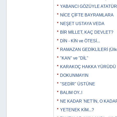
YABANCI GÖZÜYLE ATATÜ
NİCE ÇİFTE BAYRAMLARA
NEŞET USTAYA VEDA
BİR MİLLET, KAÇ DEVLET?
DİN - KİN ve ÖTESİ...
RAMAZAN GEDİKLİLERİ (Ülkeye
"KAN" ve "DİL"
KARAKOÇ HAKKA YÜRÜDÜ
DOKUNMAYIN
"SEDİR" ÜSTÜNE
BALIM OY..!
NE KADAR 'NET'İN, O KADAR
YETENEK KİM...?