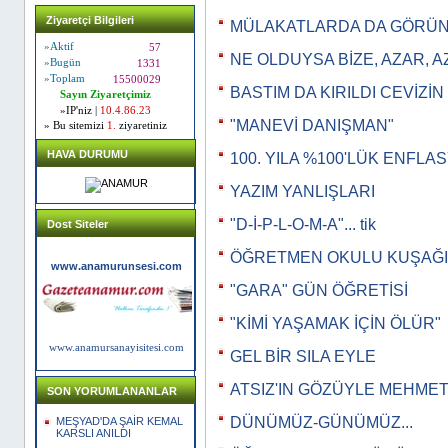
Ziyaretçi Bilgileri
MÜLAKATLARDA DA GÖRÜNT
»Aktif
57
NE OLDUYSA BİZE, AZAR, 
»Bugün
1331
»Toplam
15500029
BASTIM DA KIRILDI CEVİZİN
Sayın Ziyaretçimiz
»IP'niz |
10.4.86.23
"MANEVİ DANIŞMAN"
» Bu sitemizi
1.
ziyaretiniz
HAVA DURUMU
100. YILA %100'LÜK ENFLA
YAZIM YANLIŞLARI
"D-İ-P-L-O-M-A"... tik
Dost Siteler
ÖĞRETMEN OKULU KUŞAĞI
www.anamurunsesi.com
"GARA" GÜN ÖĞRETİSİ
"KİMİ YAŞAMAK İÇİN ÖLÜR"
www.anamursanayisitesi.com
GEL BİR SILA EYLE
ATSIZ'IN GÖZÜYLE MEHMET
SON YORUMLANANLAR
DÜNÜMÜZ-GÜNÜMÜZ...
MEŞYAD'DA ŞAİR KEMAL
KARSLI ANILDI