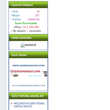
Ziyaretçi Bilgileri
»Aktif
20
»Bugün
337
»Toplam
15494745
Sayın Ziyaretçimiz
»IP'niz |
10.5.109.208
» Bu sitemizi
1.
ziyaretiniz
HAVA DURUMU
Dost Siteler
www.anamurunsesi.com
www.anamursanayisitesi.com
SON YORUMLANANLAR
MEŞYAD'DA ŞAİR KEMAL
KARSLI ANILDI