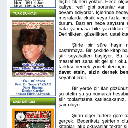
hiçbir fikirleri yoktur. Hece öl
-Mart 1994 4. Sayı
-Mayıs 1994 5. Sayı
kafiye, redif gibi sorunlar va
devam ediyorlar. İçlerinde hecey
TÜRK DÜNYASI
mısralarda eksik veya fazla hece
durum. Bazıları hece sayısını e
hata yapmasa bile yazdıkları
Derinlikten, güzellikten, ustalıkt
Şiirle bir süre haşır 
bastırmaya. Bir şekilde kitap bast
şiir seyahatleri başlıyor. Bu 
masrafları sana ait gel şiir oku
farklısı dernek yöneticileri içi
davet etsin, sizin dernek ben
seyahatlerdir.
TÜRK DÜNYASI
Prof. Dr. Turan YAZGAN
Bir yerde bir ilan gözünü
Dünü- Bugünü,
Dertler-Çareler
şu otelin şu şu numaralı hesabın
Osman ERENALP yazdı
şiir toplantısına katılacaksınız
MAKİ DERGİSİ
şair oluyor.
Şiirin diğer türlere göre a
gerçek. Beceriksiz şairlerin ol
kitapları alıp okuyanlar tekrar ş