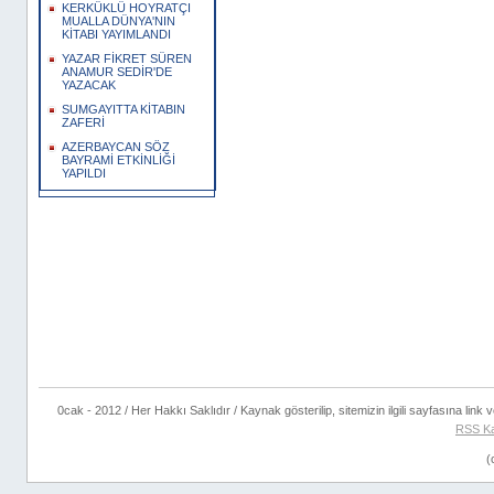
KERKÜKLÜ HOYRATÇI
MUALLA DÜNYA'NIN
KİTABI YAYIMLANDI
YAZAR FİKRET SÜREN
ANAMUR SEDİR'DE
YAZACAK
SUMGAYITTA KİTABIN
ZAFERİ
AZERBAYCAN SÖZ
BAYRAMİ ETKİNLİĞİ
YAPILDI
0cak - 2012 / Her Hakkı Saklıdır / Kaynak gösterilip, sitemizin ilgili sayfasına link ve
RSS K
(