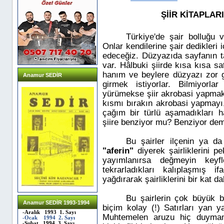
ŞİİR KİTAPLAR
Türkiye'de şair bolluğu v
Onlar kendilerine şair dedikleri 
edeceğiz. Düzyazıda sayfanın t
var. Hâlbuki şiirde kısa kısa sa
hanım ve beylere düzyazı zor ge
Anamur SEDİR
girmek istiyorlar. Bilmiyorl
yürümekse şiir akrobasi yapmakt
kısmı bırakın akrobasi yapmayı
çağım bir türlü aşamadıkları ha
şiire benziyor mu? Benziyor dem
Bu şairler ilçenin ya da 
"aferin"
diyerek şairliklerini pek
yayımlanırsa değmeyin keyfle
tekrarladıkları kalıplaşmış ifa
yağdırarak şairliklerini bir kat d
Bu şairlerin çok büyük b
Anamur SEDİR 1993-1994
biçim kolay (!) Satırları yan ya
-Aralık 1993 1. Sayı
Muhtemelen aruzu hiç duymam
-Ocak 1994 2. Sayı
-Şubat 1994 3. Sayı