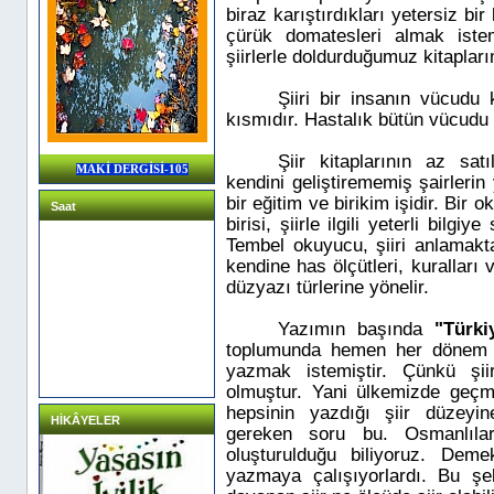
biraz karıştırdıkları yetersiz bir
çürük domatesleri almak iste
şiirlerle doldurduğumuz kitaplar
Şiiri bir insanın vücudu 
kısmıdır. Hastalık bütün vücudu et
Şiir kitaplarının az sat
MAKİ DERGİSİ-105
kendini geliştirememiş şairlerin 
bir eğitim ve birikim işidir. Bir 
Saat
birisi, şiirle ilgili yeterli bilgi
Tembel okuyucu, şiiri anlamakta
kendine has ölçütleri, kuralları
düzyazı türlerine yönelir.
Yazımın başında
"Türki
toplumunda hemen her dönem şi
yazmak istemiştir. Çünkü şi
olmuştur. Yani ülkemizde geçm
hepsinin yazdığı şiir düzeyi
HİKÂYELER
gereken soru bu. Osmanlıl
oluşturulduğu biliyoruz. Deme
yazmaya çalışıyorlardı. Bu şe