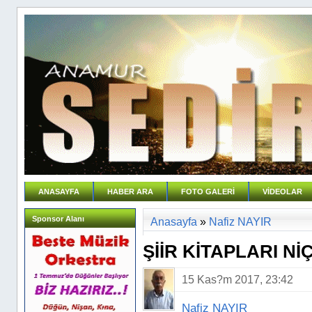
ANASAYFA
HABER ARA
FOTO GALERİ
VİDEOLAR
Sponsor Alanı
Anasayfa
»
Nafiz NAYIR
ŞİİR KİTAPLARI Nİ
15 Kas?m 2017, 23:42
Nafiz NAYIR