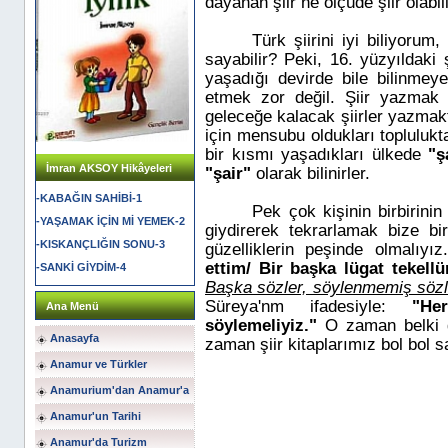
dayanan şiir ne ölçüde şiir olabil
Türk şiirini iyi biliyorum
sayabilir? Peki, 16. yüzyıldaki 
yaşadığı devirde bile bilinmey
etmek zor değil. Şiir yazmak 
geleceğe kalacak şiirler yazmak
için mensubu oldukları topluluk
bir kısmı yaşadıkları ülkede
"şa
İmran AKSOY Hikâyeleri
"şair"
olarak bilinirler.
-KABAĞIN SAHİBİ-1
Pek çok kişinin birbirinin
-YAŞAMAK İÇİN Mİ YEMEK-2
giydirerek tekrarlamak bize bi
-KISKANÇLIĞIN SONU-3
güzelliklerin peşinde olmalıyız
ettim/ Bir başka lügat tekell
-SANKİ GİYDİM-4
Başka sözler, söylenmemiş sözl
Süreya'nm ifadesiyle:
"He
Ana Menü
söylemeliyiz."
O zaman belki ge
Anasayfa
zaman şiir kitaplarımız bol bol sat
Anamur ve Türkler
Anamurium'dan Anamur'a
Anamur'un Tarihi
Anamur'da Turizm