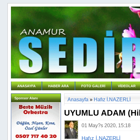
ANASAYFA
HABER ARA
FOTO GALERİ
VİDEOLAR
Sponsor Alanı
Anasayfa
»
Hafız İ.NAZERLİ
UYUMLU ADAM (Hi
01 May?s 2020, 15:18
Hafız İ.NAZERLİ