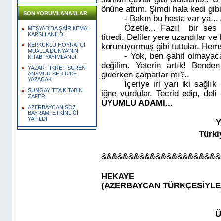
önüne attım. Şimdi hala kedi gibi
SON YORUMLANANLAR
- Bakın bu hasta var ya... 
Özetle... Fazıl
bir ses
MEŞYAD'DA ŞAİR KEMAL
KARSLI ANILDI
titredi. Deliler yere uzandılar ve
korunuyormuş gibi tuttular. Hemş
KERKÜKLÜ HOYRATÇI
MUALLA DÜNYA'NIN
- Yok, ben şahit olmayaca
KİTABI YAYIMLANDI
değilim. Yeterin artık! Ben
YAZAR FİKRET SÜREN
giderken çarparlar mı?..
ANAMUR SEDİR'DE
YAZACAK
İçeriye iri yarı iki sağlık 
SUMGAYITTA KİTABIN
iğne vurdular. Tecrid edip, deli
ZAFERİ
UYUMLU ADAMI...
AZERBAYCAN SÖZ
BAYRAMİ ETKİNLİĞİ
YAPILDI
Y
Türki
&&&&&&&&&&&&&&&&&&&&&&
HEKAYE
(AZERBAYCAN TÜRKÇESİYLE
Üzü