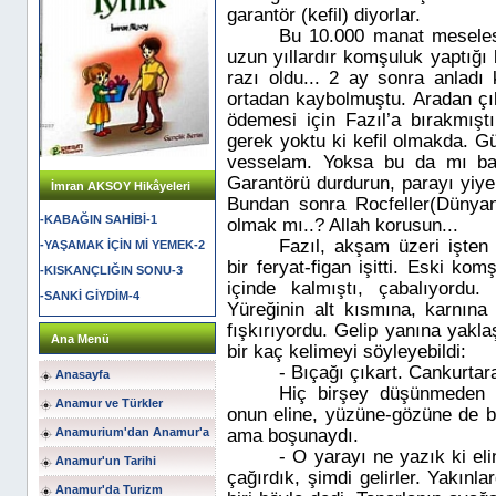
garantör (kefil) diyorlar.
Bu 10.000 manat meseles
uzun yıllardır komşuluk yaptığı
razı oldu... 2 ay sonra anladı 
ortadan kaybolmuştu. Aradan ç
ödemesi için Fazıl’a bırakmıştı
gerek yoktu ki kefil olmakda.
Gü
vesselam. Yoksa bu da mı baş
Garantörü durdurun, parayı yiyen
İmran AKSOY Hikâyeleri
Bundan sonra Rocfeller(Dünyan
-KABAĞIN SAHİBİ-1
olmak mı..? Allah korusun...
Fazıl, akşam üzeri işten
-YAŞAMAK İÇİN Mİ YEMEK-2
bir feryat-figan işitti. Eski kom
-KISKANÇLIĞIN SONU-3
içinde kalmıştı, çabalıyordu.
-SANKİ GİYDİM-4
Yüreğinin alt kısmına, karnın
fışkırıyordu. Gelip yanına yakla
Ana Menü
bir kaç kelimeyi söyleyebildi:
- Bıçağı çıkart. Cankurta
Anasayfa
Hiç birşey düşünmeden bı
Anamur ve Türkler
onun eline, yüzüne-gözüne de bu
Anamurium'dan Anamur'a
ama boşunaydı.
- O yarayı ne yazık ki el
Anamur'un Tarihi
çağırdık, şimdi gelirler. Yakın
Anamur'da Turizm