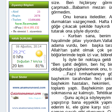
size. Ben hiçbirşey gör
Ziyaretçi Bilgileri
çarpmadı...Babamın mezarı 
görmedim.
»Aktif
23
»Bugün
2078
Onu kenara itelediler.
»Toplam
15496486
durmaktan vazgeçmedi. Hafta b
Sayın Ziyaretçimiz
göğe çıkacak şekilde haykırd
»IP'niz |
10.4.195.132
tutarak ona şöyle diyordu:
» Bu sitemizi
1.
ziyaretiniz
- Kurban sana, benim
HAVA DURUMU
hayalimde pilav yiyordum.Valla
adama vurdu, ben
başka tar
Allah’tan şahit olmak çok şe
böğürlerimde tepik izi var, böbre
İş öyle bir noktaya geldi
“Ben şahit değilim, ben hiç bi
olduğundan şüphelenerek onu, t
...Fazıl tımharhaneye g
Dost Siteler
başhekim tarafından feci şek
başhekim hastaları, hekimleri, 
toplantı yaptı. Başhekimin pa
www.anamurunsesi.com
sokmasına az kalmıştı. Tehtitkar
-Şunu açıkça söyleyeyim k
yapıştırıp bana eşşeklik yap
ederim ki, ele güne karşı sizi
www.anamursanayisitesi.com
saman çuvalı gibi olursunuz. O 