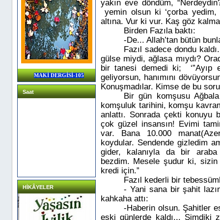
yakın eve döndüm, “Nerdeydin?”
yemin olsun ki ‘çorba yedim,
altına. Vur ki vur. Kaş göz kalmad
Birden Fazıla baktı:
-De... Allah’tan bütün bunl
Fazıl sadece dondu kaldı.
gülse miydi, ağlasa mıydı?
Orada
bir tanesi demedi ki;
‘”Ayıp 
MAKİ DERGİSİ-105
geliyorsun, hanımını dövüyorsun
Konuşmadılar. Kimse de bu soru
Saat
Bir gün komşusu
Ağbala
komşuluk tarihini, komşu kavram
anlattı. Sonrada çekti konuyu 
çok güzel insansın! Evimi tami
var. Bana 10.000 manat(Azer
koydular. Sendende gizledim am
gider, kalanıyla da bir arab
bezdim. Mesele şudur ki, sizin 
kredi için.”
Fazıl kederli bir tebessüm
HİKÂYELER
- Yani sana bir şahit laz
kahkaha attı:
-Haberin olsun. Şahitler e
eski günlerde kaldı... Şimdiki