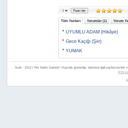
Tüm Yazıları
Yorumlar (1)
Yorum Y
UYUMLU ADAM (Hikâye)
Gece Kaçığı (Şiir)
YUMAK
0cak - 2012 / Her Hakkı Saklıdır / Kaynak gösterilip, sitemizin ilgili sayfasına link ve
RSS K
(