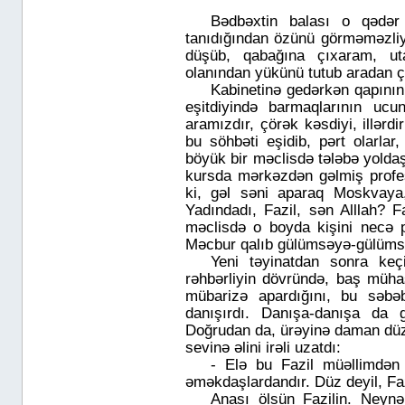
Bədbəxtin
balas
ı o qədər 
tanıdığından özünü görməməzliy
düşüb, qabağına çıxaram, ut
olanından yükünü tutub aradan ç
Kabinetinə gedərkən qapının
eşitdiyində barmaqlarının ucu
aramızdır, çörək kəsdiyi, illərdi
bu söhbəti eşidib, pərt olarla
böyük bir məclisdə tələbə yoldaşı
kursda mərkəzdən gəlmiş profes
ki, gəl səni aparaq Moskvaya
Yadındadı, Fazil, sən Alllah? 
məclisdə o boyda kişini necə p
Məcbur qalıb gülümsəyə-gülümsəy
Yeni təyinatdan sonra keçi
rəhbərliyin dövründə, baş müh
mübarizə apardığını, bu səbəb
danışırdı. Danışa-danışa da g
Doğrudan da, ürəyinə daman düz 
sevinə əlini irəli uzatdı:
- Elə bu Fazil müəllimdən
əməkdaşlardandır. Düz deyil, Faz
Anası ölsün Fazilin. Neynə