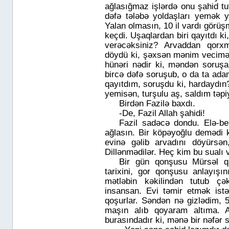
ağlasığmaz işlərdə onu şahid tut
dəfə tələbə yoldaşları yemək y
Yalan olmasın, 10 il vardı görüş
keçdi. Uşaqlardan biri qayıtdı k
verəcəksiniz? Arvaddan qorx
döydü ki, şəxsən mənim vecimə 
hünəri nədir ki, məndən soruşa
bircə dəfə soruşub, o da ta ada
qayıtdım, soruşdu ki, hardaydın
yemisən, turşulu aş, saldım təpi
Birdən Fazilə baxdı.
-De, Fazil Allah şahidi!
Fazil sadəcə dondu. Elə-be
ağlasın. Bir köpəyoğlu demədi 
evinə gəlib arvadını döyürsən
Dillənmədilər. Heç kim bu sualı 
Bir gün qonşusu Mürsəl q
tarixini, gor qonşusu anlayışın
mətləbin kəkilindən tutub ç
insansan. Evi təmir etmək ist
qoşurlar. Səndən nə gizlədim, 5
maşın alıb qoyaram altıma. 
burasındadır ki, mənə bir nəfər 