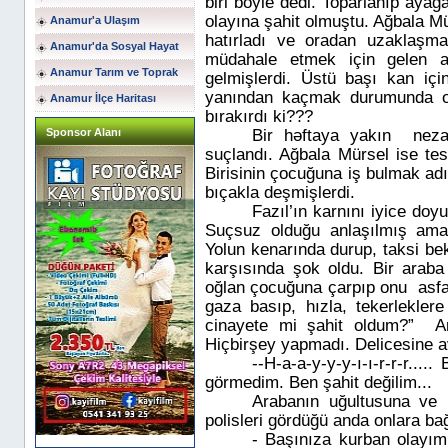
biri böyle dedi. Toparlanıp ayağ
olayına şahit olmuştu.
Ağbala
Mür
Anamur'a Ulaşım
hatırladı ve oradan uzaklaşma
Anamur'da Sosyal Hayat
müdahale etmek için gelen am
Anamur Tarım ve Toprak
gelmişlerdi. Üstü başı kan içi
yanından kaçmak durumunda ol
Anamur İlçe Haritası
bırakırdı ki???
Sponsor Alanı
Bir həftaya yakın
neza
suçlandı.
Ağbala
Mürsel ise tes
Birisinin çocuğuna iş bulmak ad
bıçakla deşmişlerdi.
Fazıl’ın karnını iyice do
Suçsuz olduğu anlaşılmış ama,
Yolun kenarında durup, taksi b
karşısında şok oldu. Bir arab
oğlan çocuğuna çarpıp onu
asf
gaza basıp, hızla, tekerleklere
cinayete mi şahit oldum?”
A
Hiçbirşey yapmadı. Delicesine av
--H-a-a-y-y-y-ı-ı-r-r-r..
görmedim. Ben şahit değilim...
Arabanın uğultusuna ve 
polisleri gördüğü anda onlara ba
- Başınıza kurban olayı