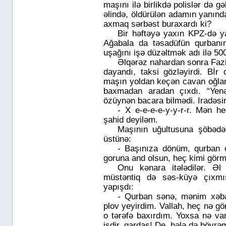
maşını ilə birlikdə polislər də gə
əlində, öldürülən adamın yanın
axmaq sərbəst buraxardı ki?
Bir həftəyə yaxın KPZ-də ya
Ağabala da təsadüfün qurbanın
uşağını işə düzəltmək adı ilə 50
Əlqərəz nahardan sonra Fazil
dayandı, taksi gözləyirdi. Bİr 
maşın yoldan keçən cavan oğlanı
baxmadan aradan çıxdı. “Yenə
özüynən bacara bilmədi. Iradəsi
- X e-e-e-e-y-y-r-r. Mən 
şahid deyiləm.
Maşının uğultusuna şöbədən
üstünə:
- Başınıza dönüm, qurban
goruna and olsun, heç kimi gör
Onu kənara itələdilər. Əl
müstəntiq də səs-küyə çıxmış
yapışdı:
- Qurban sənə, mənim xəb
plov yeyirdim. Vallah, heç nə 
o tərəfə baxırdım. Yoxsa nə var
işdir, qardaş! De, hələ də böyrəm