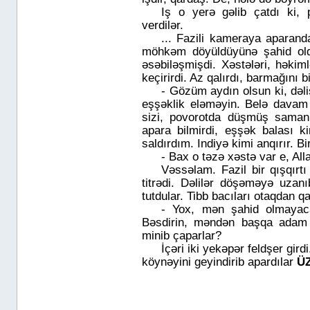
Iş o yerə gəlib çatdı ki, 
verdilər.
... Fazili kameraya aparand
möhkəm döyüldüyünə şahid old
əsəbiləşmişdi. Xəstələri, həkiml
keçirirdi. Az qalırdı, barmağını 
- Gözüm aydın olsun ki, dəli
eşşəklik eləməyin. Belə davam
sizi, povorotda düşmüş saman
apara bilmirdi, eşşək balası k
saldırdım. Indiyə kimi anqırır. Bi
- Bax o təzə xəstə var e, All
Vəssəlam. Fazil bir qışqırtı
titrədi. Dəlilər döşəməyə uzan
tutdular. Tibb bacıları otaqdan qa
- Yox, mən şahid olmayac
Bəsdirin, məndən başqa adam
minib çaparlar?
İçəri iki yekəpər feldşer gird
köynəyini geyindirib apardılar
Ü