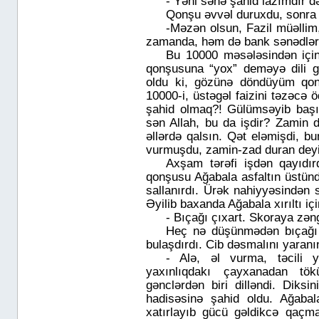
- Yəni sənə şahid lazımdır d
Qonşu əvvəl duruxdu, sonra
-Məzən olsun, Fazil müəllim,
zamanda, həm də bank sənədləri
Bu 10000 məsələsindən için
qonşusuna “yox” deməyə dili g
oldu ki, gözünə döndüyüm qonş
10000-i, üstəgəl faizini təzəcə öd
şahid olmaq?! Gülümsəyib başını
sən Allah, bu da işdir? Zamin 
əllərdə qalsın. Qət eləmişdi, b
vurmuşdu, zamin-zad duran deyi
Axşam tərəfi işdən qayıdır
qonşusu Ağabala asfaltın üstünd
sallanırdı. Ürək nahiyyəsindən 
Əyilib baxanda Ağabala xırıltı iç
- Bıçağı çıxart. Skoraya zən
Heç nə düşünmədən bıçağı 
bulaşdırdı. Cib dəsmalını yaran
- Alə, əl vurma, təcili 
yaxınlıqdakı çayxanadan tö
gənclərdən biri dilləndi. Diksi
hadisəsinə şahid oldu. Ağabal
xatırlayıb gücü gəldikcə qaçma