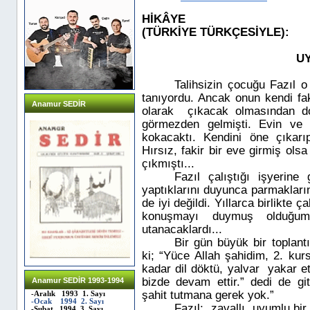
HİKÂYE
(TÜRKİYE TÜRKÇESİYLE):
U
Talihsizin çocuğu Fazıl o
tanıyordu. Ancak onun kendi fa
Anamur SEDİR
olarak
çıkacak olmasından d
görmezden gelmişti. Evin ve 
kokacaktı. Kendini öne çıkarı
Hırsız, fakir bir eve girmiş ol
çıkmıştı...
Fazıl çalıştığı işyerin
yaptıklarını duyunca parmakları
de iyi değildi. Yıllarca birlikte 
konuşmayı duymuş olduğumu
utanacaklardı...
Bir gün büyük bir toplan
ki; “Yüce Allah şahidim, 2. k
kadar dil döktü, yalvar
yakar et
bizde devam ettir.” dedi de git
Anamur SEDİR 1993-1994
şahit tutmana gerek yok.”
-Aralık 1993 1. Sayı
-Ocak 1994 2. Sayı
Fazıl;
zavallı, uyumlu bi
-Şubat 1994 3. Sayı