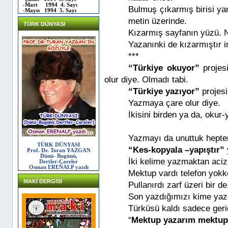
-Mart 1994 4. Sayı
Bulmuş çıkarmış birisi yan
-Mayıs 1994 5. Sayı
metin üzerinde.
TÜRK DÜNYASI
Kızarmış sayfanın yüzü. N
Yazanınki de kızarmıştır i
***
“Türkiye okuyor”
projes
olur diye. Olmadı tabi.
“Türkiye yazıyor”
projesi
Yazmaya çare olur diye.
İkisini birden ya da, okur
Yazmayı da unuttuk hepte
TÜRK DÜNYASI
“Kes-kopyala –yapıştır”
Prof. Dr. Turan YAZGAN
Dünü- Bugünü,
İki kelime yazmaktan aciz 
Dertler-Çareler
Osman ERENALP yazdı
Mektup vardı telefon yokk
MAKİ DERGİSİ
Pullanırdı zarf üzeri bir de
Son yazdığımızı kime yazd
Türküsü kaldı sadece geri
“
Mektup yazarım mektup,