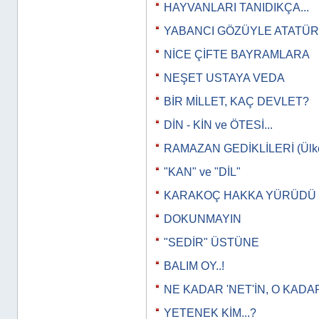
HAYVANLARI TANIDIKÇA...
YABANCI GÖZÜYLE ATATÜ
NİCE ÇİFTE BAYRAMLARA
NEŞET USTAYA VEDA
BİR MİLLET, KAÇ DEVLET?
DİN - KİN ve ÖTESİ...
RAMAZAN GEDİKLİLERİ (Ülkeye
"KAN" ve "DİL"
KARAKOÇ HAKKA YÜRÜDÜ
DOKUNMAYIN
"SEDİR" ÜSTÜNE
BALIM OY..!
NE KADAR 'NET'İN, O KADAR
YETENEK KİM...?