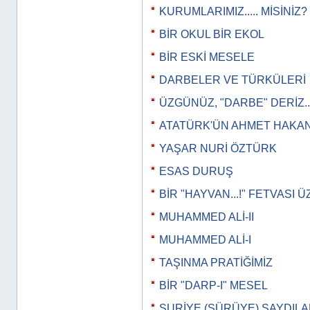
KURUMLARIMIZ..... MİSİNİZ?
BİR OKUL BİR EKOL
BİR ESKİ MESELE
DARBELER VE TÜRKÜLERİ
ÜZGÜNÜZ, "DARBE" DERİZ..
ATATÜRK'ÜN AHMET HAKAN
YAŞAR NURİ ÖZTÜRK
ESAS DURUŞ
BİR "HAYVAN...!" FETVASI 
MUHAMMED ALİ-II
MUHAMMED ALİ-I
TAŞINMA PRATİĞİMİZ
BİR "DARP-I" MESEL
SURİYE (SÜRÜYE) SAYDILAR