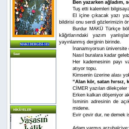
Ben yazarken ağladım, 
Tuş etti kalemleri bilgisay
El içine çıkacak yazı y
bildirisi onu serdi gözlerimizin ö
Burdur MAKÜ Türkçe bölü
kâğıtlarındaki yazım yanlış
yayınlanmış derginin birinde.
MAKİ DERGİSİ-105
İnanamıyorsun üniversite 
Saat
Nasıl buralara kadar gelebi
Her kademesinin payı va
atıyor topu.
Kimsenin üzerine alası yo
“Alan kör, satan hırsız, 
CİMER yazılan dilekçeler 
Erken kalkan döşeniyor ak
İsminin adresinin de açı
midene.
HİKÂYELER
Evir çevir dur, ne demek i
Adam varmış arzuhalciye