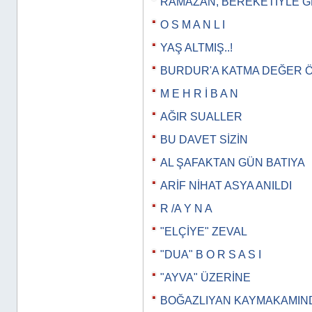
RAMAZAN, BEREKETİYLE 
O S M A N L I
YAŞ ALTMIŞ..!
BURDUR'A KATMA DEĞER 
M E H R İ B A N
AĞIR SUALLER
BU DAVET SİZİN
AL ŞAFAKTAN GÜN BATIYA
ARİF NİHAT ASYA ANILDI
R /A Y N A
"ELÇİYE" ZEVAL
"DUA" B O R S A S I
"AYVA" ÜZERİNE
BOĞAZLIYAN KAYMAKAMIN