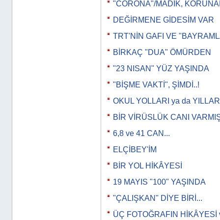
"CORONA"/MADIK, KORUN
DEĞİRMENE GİDESİM VAR
TRT'NİN GAFI VE "BAYRAML
BİRKAÇ "DUA" ÖMÜRDEN
"23 NISAN" YÜZ YAŞINDA
"BİŞME VAKTİ", ŞİMDİ..!
OKUL YOLLARI ya da YILLAR
BİR VİRÜSLÜK CANI VARMI
6,8 ve 41 CAN...
ELÇİBEY'İM
BİR YOL HİKÂYESİ
19 MAYIS "100" YAŞINDA
"ÇALIŞKAN" DİYE BİRİ...
ÜÇ FOTOĞRAFIN HİKÂYESİ 