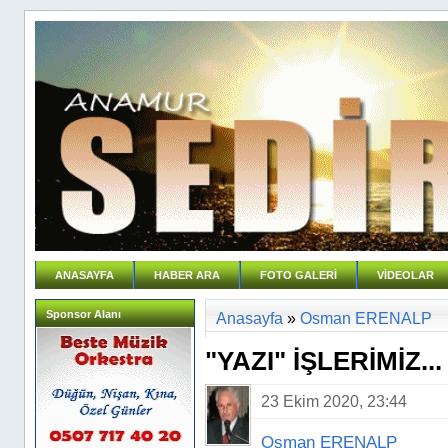
ANASAYFA
HABER ARA
FOTO GALERİ
VİDEOLAR
Sponsor Alanı
Anasayfa
»
Osman ERENALP
"YAZI" İŞLERİMİZ...
23 Ekim 2020, 23:44
Osman ERENALP