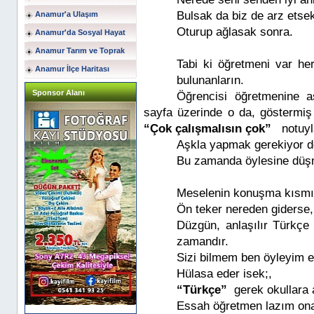
Bulsak da biz de arz etsek
Anamur'a Ulaşım
Oturup ağlasak sonra.
Anamur'da Sosyal Hayat
Anamur Tarım ve Toprak
Tabi ki öğretmeni var her 
Anamur İlçe Haritası
bulunanların.
Sponsor Alanı
Öğrencisi öğretmenine 
sayfa üzerinde o da, göstermiş 
“Çok çalışmalısın çok”
notuyla 
Aşkla yapmak gerekiyor de
Bu zamanda öylesine düşm
Meselenin konuşma kısmı
Ön teker nereden giderse,
Düzgün, anlaşılır Türkçe
zamandır.
Sizi bilmem ben öyleyim e
Hülasa eder isek;,
“Türkçe”
gerek okullara a
Essah öğretmen lazım ona