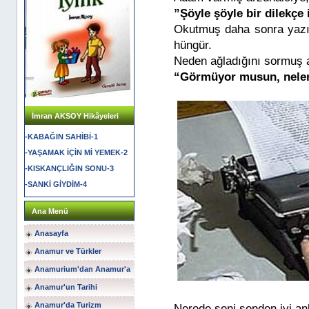
”Şöyle şöyle bir dilekçe
Okutmuş daha sonra yazı
hüngür.
Neden ağladığını sormuş a
“Görmüyor musun, neler
İmran AKSOY Hikâyeleri
-KABAĞIN SAHİBİ-1
-YAŞAMAK İÇİN Mİ YEMEK-2
-KISKANÇLIĞIN SONU-3
-SANKİ GİYDİM-4
Ana Menü
Anasayfa
Anamur ve Türkler
Anamurium'dan Anamur'a
Anamur'un Tarihi
Anamur'da Turizm
Nerede seni senden iyi an