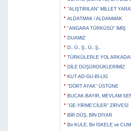
"ALIŞTIRILAN" MİLLET YAR
ALDATMAK / ALDANMAK
"ANGARA TÜRKÜSÜ" İMİŞ
DUAMIZ
D.. Ü.. Ş.. Ü.. Ş..
TÜRKÜLERLE YOL ARKADAŞ
DİLE DÜŞÜRDÜKLERİMİZ
KUT-AD-GU-Bİ-LİG
"DÖRT AYAK" ÜSTÜNE
BUCAK-BAYIR, MEVLAM SE
"GE-YİRME'CİLER" ZİRVESİ
BİR DÜŞ, BİN DİYAR
Bir KULE, Bir İSKELE ve 