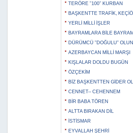
TERÖRE "100" KURBAN
BAŞKENTTE TRAFİK, KEÇİ
YERLİ MİLLİ İŞLER
BAYRAMLARA BİLE BAYRA
DÜRÜMCÜ "DOĞULU" OLU
AZERBAYCAN MİLLİ MARŞI
KIŞLALAR DOLDU BUGÜN
ÖZÇEKİM
BİZ BAŞKENTTEN GİDER O
CENNET-- CEHENNEM
BİR BABA TÖREN
ALTTA BIRAKAN DİL
İSTİSMAR
EYVALLAH ŞEHRİ