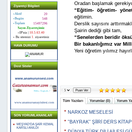
Oradan başlamak gerekiy
Ziyaretçi Bilgileri
“Eğitim- öğretim- yön
»Aktif
20
eğitimin.
»Bugün
548
Derslik sayısını arttırma
»Toplam
15497296
Sayın Ziyaretçimiz
Şairin dediği gibi tam,
»IP'niz |
10.5.63.40
“Senelerden beridir öks
» Bu sitemizi
1.
ziyaretiniz
Bir bakanlığımız var Mil
HAVA DURUMU
Yeni öğretim yılımız hayırl
Dost Siteler
www.anamurunsesi.com
Tüm Yazıları
Yorumlar (0)
Yorum Y
www.anamursanayisitesi.com
NARKOZ MESELESİ
SON YORUMLANANLAR
"BAYRAK" ŞİİRİ DERS KİTA
MEŞYAD'DA ŞAİR KEMAL
KARSLI ANILDI
DÜNYA TÜRK DİLİ AİLESİ G