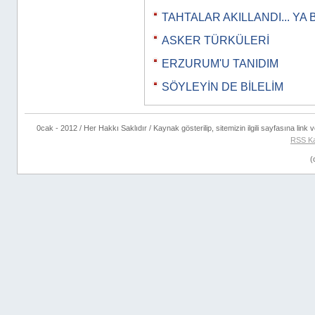
TAHTALAR AKILLANDI... YA 
ASKER TÜRKÜLERİ
ERZURUM'U TANIDIM
SÖYLEYİN DE BİLELİM
0cak - 2012 / Her Hakkı Saklıdır / Kaynak gösterilip, sitemizin ilgili sayfasına link ve
RSS K
(