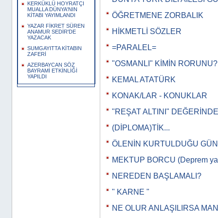
KERKÜKLÜ HOYRATÇI
MUALLA DÜNYA'NIN
ÖĞRETMENE ZORBALIK
KİTABI YAYIMLANDI
YAZAR FİKRET SÜREN
HİKMETLİ SÖZLER
ANAMUR SEDİR'DE
YAZACAK
=PARALEL=
SUMGAYITTA KİTABIN
ZAFERİ
"OSMANLI" KİMİN RORUNU?
AZERBAYCAN SÖZ
BAYRAMİ ETKİNLİĞİ
YAPILDI
KEMAL ATATÜRK
KONAK/LAR - KONUKLAR
"REŞAT ALTINI" DEĞERİNDE.
(DİPLOMA)TİK...
ÖLENİN KURTULDUĞU GÜN
MEKTUP BORCU (Deprem yazı
NEREDEN BAŞLAMALI?
" KARNE "
NE OLUR ANLAŞILIRSA MA