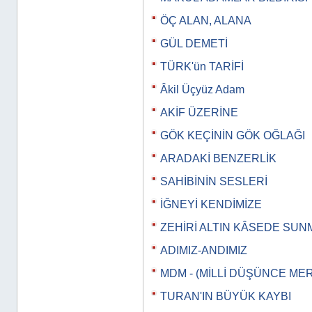
ÖÇ ALAN, ALANA
GÜL DEMETİ
TÜRK'ün TARİFİ
Âkil Üçyüz Adam
AKİF ÜZERİNE
GÖK KEÇİNİN GÖK OĞLAĞI
ARADAKİ BENZERLİK
SAHİBİNİN SESLERİ
İĞNEYİ KENDİMİZE
ZEHİRİ ALTIN KÂSEDE SUN
ADIMIZ-ANDIMIZ
MDM - (MİLLİ DÜŞÜNCE MER
TURAN'IN BÜYÜK KAYBI