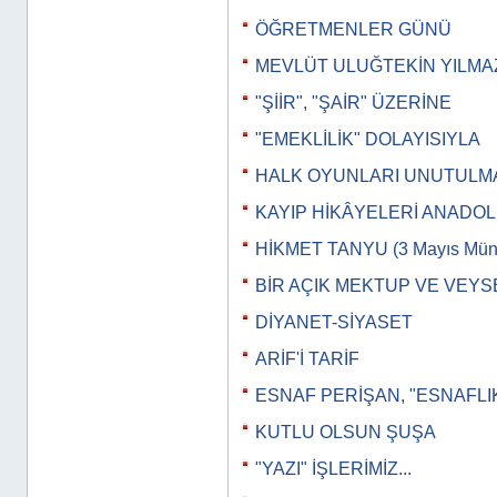
ÖĞRETMENLER GÜNÜ
MEVLÜT ULUĞTEKİN YILMA
"ŞİİR", "ŞAİR" ÜZERİNE
"EMEKLİLİK" DOLAYISIYLA
HALK OYUNLARI UNUTULM
KAYIP HİKÂYELERİ ANADO
HİKMET TANYU (3 Mayıs Müna
BİR AÇIK MEKTUP VE VEYS
DİYANET-SİYASET
ARİF'İ TARİF
ESNAF PERİŞAN, "ESNAFLI
KUTLU OLSUN ŞUŞA
"YAZI" İŞLERİMİZ...