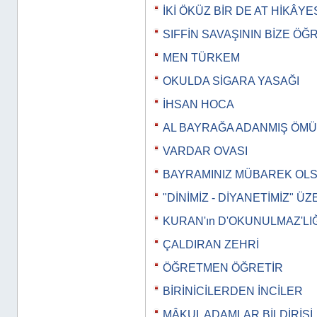
İKİ ÖKÜZ BİR DE AT HİKÂYE
SIFFİN SAVAŞININ BİZE ÖĞ
MEN TÜRKEM
OKULDA SİGARA YASAĞI
İHSAN HOCA
AL BAYRAĞA ADANMIŞ ÖM
VARDAR OVASI
BAYRAMINIZ MÜBAREK OL
"DİNİMİZ - DİYANETİMİZ" Ü
KURAN'ın D'OKUNULMAZ'LIĞ
ÇALDIRAN ZEHRİ
ÖĞRETMEN ÖĞRETİR
BİRİNİCİLERDEN İNCİLER
MÂKUL ADAMLAR BİLDİRİSİ