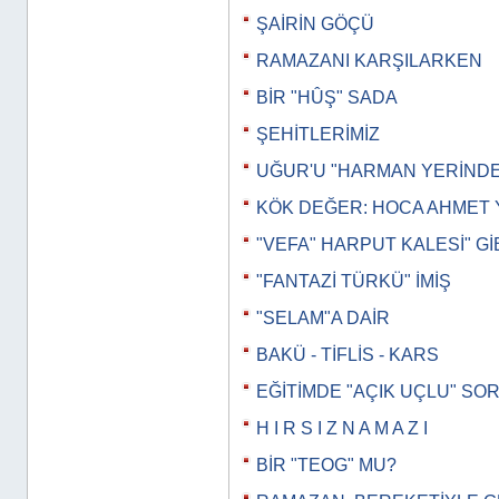
ŞAİRİN GÖÇÜ
RAMAZANI KARŞILARKEN
BİR "HÛŞ" SADA
ŞEHİTLERİMİZ
UĞUR'U "HARMAN YERİND
KÖK DEĞER: HOCA AHMET 
"VEFA" HARPUT KALESİ" Gİ
"FANTAZİ TÜRKÜ" İMİŞ
"SELAM"A DAİR
BAKÜ - TİFLİS - KARS
EĞİTİMDE "AÇIK UÇLU" SO
H I R S I Z N A M A Z I
BİR "TEOG" MU?