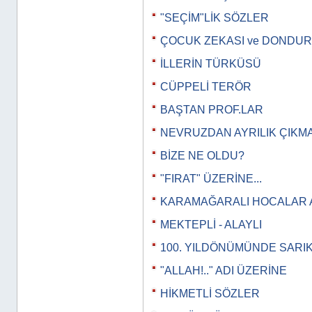
"SEÇİM"LİK SÖZLER
ÇOCUK ZEKASI ve DONDU
İLLERİN TÜRKÜSÜ
CÜPPELİ TERÖR
BAŞTAN PROF.LAR
NEVRUZDAN AYRILIK ÇIKM
BİZE NE OLDU?
"FIRAT" ÜZERİNE...
KARAMAĞARALI HOCALAR 
MEKTEPLİ - ALAYLI
100. YILDÖNÜMÜNDE SARI
"ALLAH!.." ADI ÜZERİNE
HİKMETLİ SÖZLER