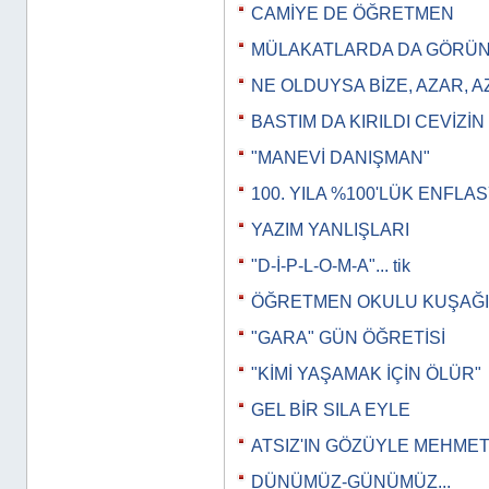
CAMİYE DE ÖĞRETMEN
MÜLAKATLARDA DA GÖRÜNT
NE OLDUYSA BİZE, AZAR, 
BASTIM DA KIRILDI CEVİZİN
"MANEVİ DANIŞMAN"
100. YILA %100'LÜK ENFLA
YAZIM YANLIŞLARI
"D-İ-P-L-O-M-A"... tik
ÖĞRETMEN OKULU KUŞAĞI
"GARA" GÜN ÖĞRETİSİ
"KİMİ YAŞAMAK İÇİN ÖLÜR"
GEL BİR SILA EYLE
ATSIZ'IN GÖZÜYLE MEHMET
DÜNÜMÜZ-GÜNÜMÜZ...