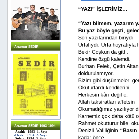
“YAZI” İŞLERİMİZ…
“Yazı bilmem, yazarım y
Bu yaz böyle geçti, gele
Son yazılarından biriydi
Urfalıydı, Urfa hoyratıyla 
Anamur SEDİR
Bekir Coşkun da gitti.
Kendine özgü kalemdi.
Burhan Felek, Çetin Altan,
doldurulamıyor.
Bizim gibi düşünmeleri ger
Okuturlardı kendilerini.
Herkesin kârı değil o.
Allah taksiratları affetsin
Okumadığımız yazılıyor d
Karnemiz çok daha kötü o
Rahmet okutturur bile ok
Anamur SEDİR 1993-1994
Denizli Valiliğinin
“Basın 
-Aralık 1993 1. Sayı
-Ocak 1994 2. Sayı
kadar önce.
-Şubat 1994 3. Sayı