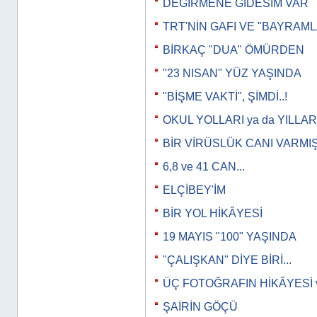
DEĞİRMENE GİDESİM VAR
TRT'NİN GAFI VE "BAYRAML
BİRKAÇ "DUA" ÖMÜRDEN
"23 NISAN" YÜZ YAŞINDA
"BİŞME VAKTİ", ŞİMDİ..!
OKUL YOLLARI ya da YILLAR
BİR VİRÜSLÜK CANI VARMI
6,8 ve 41 CAN...
ELÇİBEY'İM
BİR YOL HİKÂYESİ
19 MAYIS "100" YAŞINDA
"ÇALIŞKAN" DİYE BİRİ...
ÜÇ FOTOĞRAFIN HİKÂYESİ 
ŞAİRİN GÖÇÜ