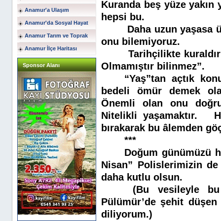
Kuranda beş yüze yakın y
Anamur'a Ulaşım
hepsi bu.
Anamur'da Sosyal Hayat
Daha uzun yaşasa ül
Anamur Tarım ve Toprak
onu bilemiyoruz.
Anamur İlçe Haritası
Tarihçilikte kurald
Olmamıştır bilinmez”.
Sponsor Alanı
“Yaş”tan açtık konu
bedeli ömür demek olan 
Önemli olan onu doğru 
Nitelikli yaşamaktır.
H
bırakarak bu âlemden göç
***
Doğum günümüzü hatı
Nisan” Polislerimizin d
daha kutlu olsun.
(Bu vesileyle bu
Pülümür’de şehit düşen 
diliyorum.)