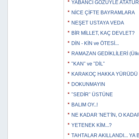
YABANCI GÖZÜYLE ATATÜ
NİCE ÇİFTE BAYRAMLARA
NEŞET USTAYA VEDA
BİR MİLLET, KAÇ DEVLET?
DİN - KİN ve ÖTESİ...
RAMAZAN GEDİKLİLERİ (Ülkeye
"KAN" ve "DİL"
KARAKOÇ HAKKA YÜRÜDÜ
DOKUNMAYIN
"SEDİR" ÜSTÜNE
BALIM OY..!
NE KADAR 'NET'İN, O KADAR
YETENEK KİM...?
TAHTALAR AKILLANDI... YA 