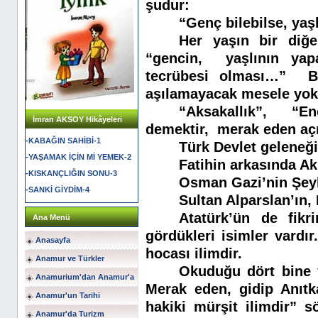
şudur:
“Genç bilebilse, yaş
Her yaşın bir diğe
“gencin,
yaşlının ya
tecrübesi olması…”
B
aşılamayacak mesele yok
“Aksakallık”,
“En
İmran AKSOY Hikâyeleri
demektir,
merak eden açı
-KABAĞIN SAHİBİ-1
Türk Devlet geleneğid
-YAŞAMAK İÇİN Mİ YEMEK-2
Fatihin arkasında Ak
-KISKANÇLIĞIN SONU-3
Osman Gazi’nin Şey
-SANKİ GİYDİM-4
Sultan Alparslan’ın
Atatürk’ün de fikr
Ana Menü
gördükleri isimler vardı
Anasayfa
hocası ilimdir.
Anamur ve Türkler
Okuduğu dört bine y
Anamurium'dan Anamur'a
Merak eden, gidip Anıtk
Anamur'un Tarihi
hakiki mürşit ilimdir” 
Anamur'da Turizm