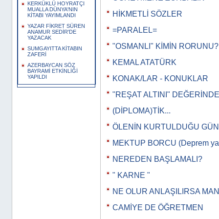
KERKÜKLÜ HOYRATÇI
MUALLA DÜNYA'NIN
HİKMETLİ SÖZLER
KİTABI YAYIMLANDI
YAZAR FİKRET SÜREN
=PARALEL=
ANAMUR SEDİR'DE
YAZACAK
"OSMANLI" KİMİN RORUNU?
SUMGAYITTA KİTABIN
ZAFERİ
KEMAL ATATÜRK
AZERBAYCAN SÖZ
BAYRAMİ ETKİNLİĞİ
YAPILDI
KONAK/LAR - KONUKLAR
"REŞAT ALTINI" DEĞERİNDE.
(DİPLOMA)TİK...
ÖLENİN KURTULDUĞU GÜN
MEKTUP BORCU (Deprem yazı
NEREDEN BAŞLAMALI?
" KARNE "
NE OLUR ANLAŞILIRSA MA
CAMİYE DE ÖĞRETMEN