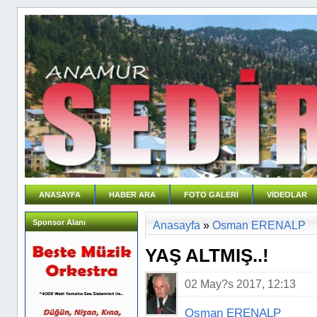
ANASAYFA
HABER ARA
FOTO GALERİ
VİDEOLAR
Sponsor Alanı
Anasayfa
»
Osman ERENALP
YAŞ ALTMIŞ..!
02 May?s 2017, 12:13
Osman ERENALP