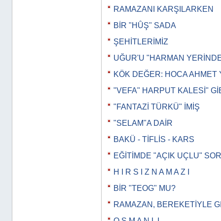
RAMAZANI KARŞILARKEN
BİR "HÛŞ" SADA
ŞEHİTLERİMİZ
UĞUR'U "HARMAN YERİND
KÖK DEĞER: HOCA AHMET 
"VEFA" HARPUT KALESİ" Gİ
"FANTAZİ TÜRKÜ" İMİŞ
"SELAM"A DAİR
BAKÜ - TİFLİS - KARS
EĞİTİMDE "AÇIK UÇLU" SO
H I R S I Z N A M A Z I
BİR "TEOG" MU?
RAMAZAN, BEREKETİYLE 
O S M A N L I