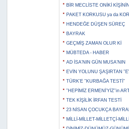
BİR MECLİSTE ONİKİ KİŞİNİ
PAKET KORKUSU ya da KO
HENDEĞE DÜŞEN SÜREÇ
BAYRAK
GEÇMİŞ ZAMAN OLUR Kİ
MÜBTEDA - HABER
AD İSA'NIN GÜN MUSA'NIN
EVİN YOLUNU ŞAŞIRTAN "E
TÜRK'E "KURBAĞA TESTİ"
"HEPİMİZ ERMENİ'YİZ"in AR
TEK KİŞİLİK İRFAN TESTİ
23 NİSAN ÇOCUKÇA BAYRA
MİLLİ-MİLLET-MİLLETÇİ-MİLL
DİNİMİZ-DÜNÜMÜZ-GÜNÜM