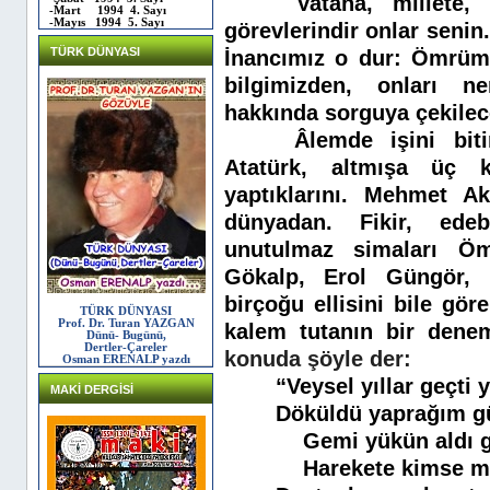
Vatana, millete, 
-Mart 1994 4. Sayı
-Mayıs 1994 5. Sayı
görevlerindir onlar senin.
TÜRK DÜNYASI
İnancımız o dur: Ömrümü
bilgimizden, onları n
hakkında sorguya çekilec
Âlemde işini bi
Atatürk, altmışa üç k
yaptıklarını. Mehmet A
dünyadan. Fikir, ede
unutulmaz simaları Öm
Gökalp, Erol Güngör,
birçoğu ellisini bile gör
TÜRK DÜNYASI
Prof. Dr. Turan YAZGAN
kalem tutanın bir dene
Dünü- Bugünü,
Dertler-Çareler
konuda şöyle der:
Osman ERENALP yazdı
“Veysel yıllar geçti 
MAKİ DERGİSİ
Döküldü yaprağım gü
Gemi yükün aldı 
Harekete kimse m