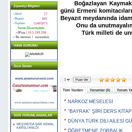
Boğazlayan Kaymak
Ziyaretçi Bilgileri
günü Ermeni komitacıları 
»Aktif
27
Beyazıt meydanında idam 
»Bugün
665
»Toplam
15495073
Onu da unutmayal
Sayın Ziyaretçimiz
Türk milleti de un
»IP'niz |
10.5.109.208
» Bu sitemizi
1.
ziyaretiniz
HAVA DURUMU
Dost Siteler
www.anamurunsesi.com
Tüm Yazıları
Yorumlar (0)
Yorum Y
NARKOZ MESELESİ
www.anamursanayisitesi.com
"BAYRAK" ŞİİRİ DERS KİTA
SON YORUMLANANLAR
DÜNYA TÜRK DİLİ AİLESİ G
MEŞYAD'DA ŞAİR KEMAL
KARSLI ANILDI
ÖĞRETMENE ZORBALIK