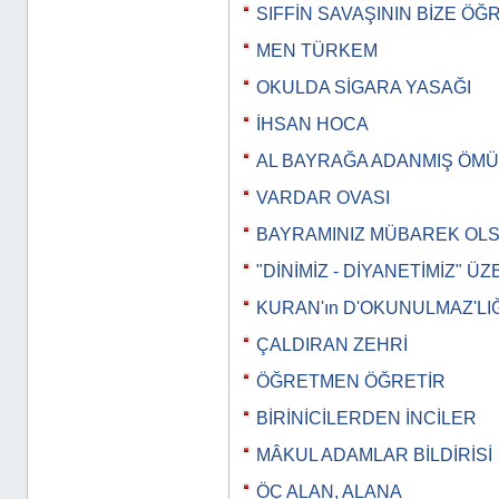
SIFFİN SAVAŞININ BİZE ÖĞ
MEN TÜRKEM
OKULDA SİGARA YASAĞI
İHSAN HOCA
AL BAYRAĞA ADANMIŞ ÖM
VARDAR OVASI
BAYRAMINIZ MÜBAREK OL
"DİNİMİZ - DİYANETİMİZ" Ü
KURAN'ın D'OKUNULMAZ'LIĞ
ÇALDIRAN ZEHRİ
ÖĞRETMEN ÖĞRETİR
BİRİNİCİLERDEN İNCİLER
MÂKUL ADAMLAR BİLDİRİSİ
ÖÇ ALAN, ALANA