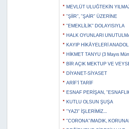
MEVLÜT ULUĞTEKİN YILMA
"ŞİİR", "ŞAİR" ÜZERİNE
"EMEKLİLİK" DOLAYISIYLA
HALK OYUNLARI UNUTULM
KAYIP HİKÂYELERİ ANADO
HİKMET TANYU (3 Mayıs Müna
BİR AÇIK MEKTUP VE VEYS
DİYANET-SİYASET
ARİF'İ TARİF
ESNAF PERİŞAN, "ESNAFLI
KUTLU OLSUN ŞUŞA
"YAZI" İŞLERİMİZ...
"CORONA"/MADIK, KORUN