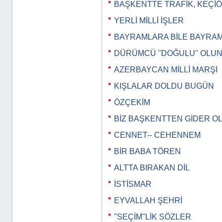
BAŞKENTTE TRAFİK, KEÇİ
YERLİ MİLLİ İŞLER
BAYRAMLARA BİLE BAYRA
DÜRÜMCÜ "DOĞULU" OLU
AZERBAYCAN MİLLİ MARŞI
KIŞLALAR DOLDU BUGÜN
ÖZÇEKİM
BİZ BAŞKENTTEN GİDER O
CENNET-- CEHENNEM
BİR BABA TÖREN
ALTTA BIRAKAN DİL
İSTİSMAR
EYVALLAH ŞEHRİ
"SEÇİM"LİK SÖZLER