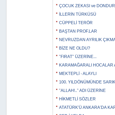
ÇOCUK ZEKASI ve DONDU
İLLERİN TÜRKÜSÜ
CÜPPELİ TERÖR
BAŞTAN PROF.LAR
NEVRUZDAN AYRILIK ÇIKM
BİZE NE OLDU?
"FIRAT" ÜZERİNE...
KARAMAĞARALI HOCALAR 
MEKTEPLİ - ALAYLI
100. YILDÖNÜMÜNDE SARI
"ALLAH!.." ADI ÜZERİNE
HİKMETLİ SÖZLER
ATATÜRK'Ü ANKARA'DA KA