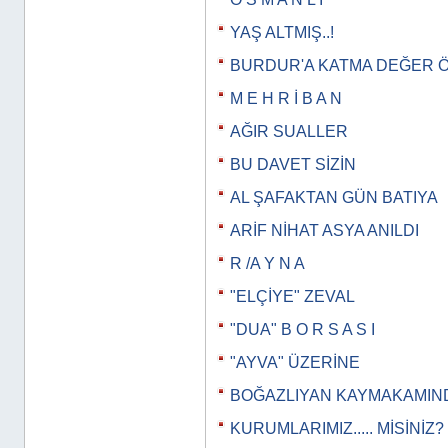
YAŞ ALTMIŞ..!
BURDUR'A KATMA DEĞER 
M E H R İ B A N
AĞIR SUALLER
BU DAVET SİZİN
AL ŞAFAKTAN GÜN BATIYA
ARİF NİHAT ASYA ANILDI
R /A Y N A
"ELÇİYE" ZEVAL
"DUA" B O R S A S I
"AYVA" ÜZERİNE
BOĞAZLIYAN KAYMAKAMIN
KURUMLARIMIZ..... MİSİNİZ?