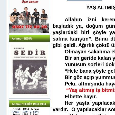
YAŞ ALTMIŞ
Allahın izni kere
başladık ya, doğum günü
yaşlardaki biri şöyle 
safına karıştın”. Bunu 
Anamur SEDİR
gibi geldi. Ağırlık çöktü 
Olmayan sakalıma eli
Bir an geride kalan 
Yunusun sözleri dök
“Hele bana şöyle gel
Bir göz açıp yummuş
Peki, altmışında haya
“Yaş altmış iş bitmi
Elbette hayır.
Her yaşta yapılacak
Anamur SEDİR 1993-1994
vardır.
O yapılacaklar so
-Aralık 1993 1. Sayı
-Ocak 1994 2. Sayı
-Şubat 1994 3. Sayı