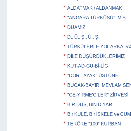
ALDATMAK / ALDANMAK
"ANGARA TÜRKÜSÜ" İMİŞ
DUAMIZ
D.. Ü.. Ş.. Ü.. Ş..
TÜRKÜLERLE YOL ARKADAŞ
DİLE DÜŞÜRDÜKLERİMİZ
KUT-AD-GU-Bİ-LİG
"DÖRT AYAK" ÜSTÜNE
BUCAK-BAYIR, MEVLAM SE
"GE-YİRME'CİLER" ZİRVESİ
BİR DÜŞ, BİN DİYAR
Bir KULE, Bir İSKELE ve 
TERÖRE "100" KURBAN