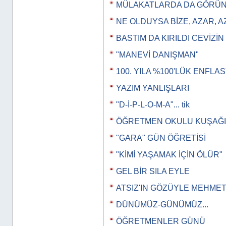
MÜLAKATLARDA DA GÖRÜNT
NE OLDUYSA BİZE, AZAR, 
BASTIM DA KIRILDI CEVİZİN
"MANEVİ DANIŞMAN"
100. YILA %100'LÜK ENFLA
YAZIM YANLIŞLARI
"D-İ-P-L-O-M-A"... tik
ÖĞRETMEN OKULU KUŞAĞI
"GARA" GÜN ÖĞRETİSİ
"KİMİ YAŞAMAK İÇİN ÖLÜR"
GEL BİR SILA EYLE
ATSIZ'IN GÖZÜYLE MEHMET
DÜNÜMÜZ-GÜNÜMÜZ...
ÖĞRETMENLER GÜNÜ