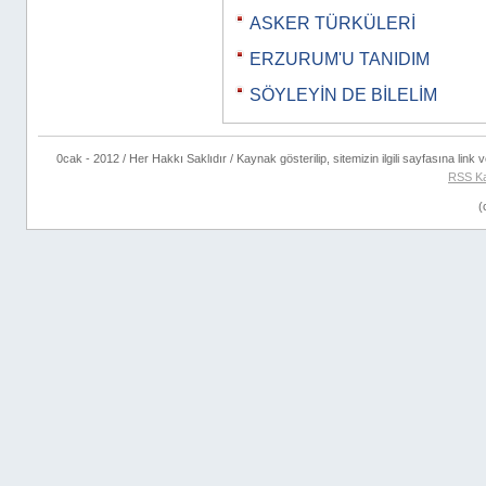
ASKER TÜRKÜLERİ
ERZURUM'U TANIDIM
SÖYLEYİN DE BİLELİM
0cak - 2012 / Her Hakkı Saklıdır / Kaynak gösterilip, sitemizin ilgili sayfasına link ve
RSS K
(