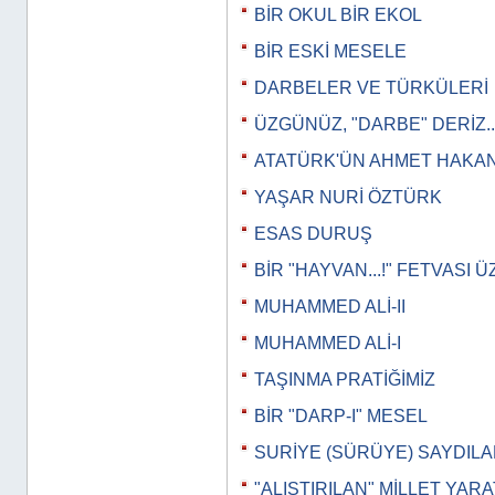
BİR OKUL BİR EKOL
BİR ESKİ MESELE
DARBELER VE TÜRKÜLERİ
ÜZGÜNÜZ, "DARBE" DERİZ..
ATATÜRK'ÜN AHMET HAKAN
YAŞAR NURİ ÖZTÜRK
ESAS DURUŞ
BİR "HAYVAN...!" FETVASI 
MUHAMMED ALİ-II
MUHAMMED ALİ-I
TAŞINMA PRATİĞİMİZ
BİR "DARP-I" MESEL
SURİYE (SÜRÜYE) SAYDILAR
"ALIŞTIRILAN" MİLLET YAR