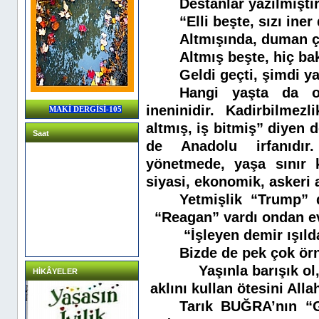
Destanlar yazılmıştı
“Elli beşte, sızı iner
Altmışında, duman 
Altmış beşte, hiç b
Geldi geçti, şimdi y
Hangi yaşta da o
ineninidir. Kadirbilmezli
MAKİ DERGİSİ-105
altmış, iş bitmiş” diyen 
Saat
de Anadolu irfanıdır
yönetmede, yaşa sınır 
siyasi, ekonomik, askeri 
Yetmişlik “Trump” 
“Reagan” vardı ondan ev
“İşleyen demir ışıld
Bizde de pek çok ör
Yaşınla barışık ol
HİKÂYELER
aklını kullan ötesini Alla
Tarık BUĞRA’nın “