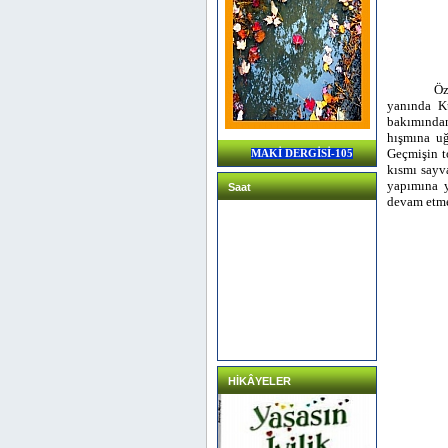
Öz
yanında Kü
bakımından
hışmına uğ
Geçmişin to
MAKİ DERGİSİ-105
kısmı sayv
yapımına y
Saat
devam etme
HİKÂYELER