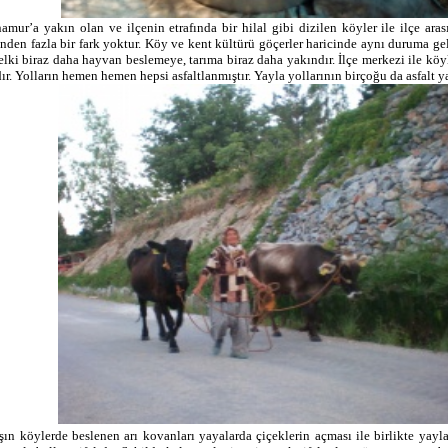
amur’a yakın olan ve ilçenin etrafında bir hilal gibi dizilen köyler ile ilçe ara
den fazla bir fark yoktur. Köy ve kent kültürü göçerler haricinde aynı duruma ge
elki biraz daha hayvan beslemeye, tarıma biraz daha yakındır. İlçe merkezi ile köy
ır. Yolların hemen hemen hepsi asfaltlanmıştır. Yayla yollarının birçoğu da asfalt ya
şın köylerde beslenen arı kovanları yayalarda çiçeklerin açması ile birlikte yaylal