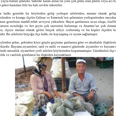
ayla balları şifalıdır. Sahilde kalan arılar ise yine çok şifalı olan püren veya acı b
 şeker hastaları bile bu balı zevkle tüketirler.
çe halkı genelde bu köylerden gelip yerleşen ailelerden, memur olarak gel
lelerden ve komşu ilçeler Gülnar ve Ermenek’ten şehrimize yerleşenlerden meydana
nun genelinin maddî refah seviyesi yüksektir. Hayat şartlarının ucuz oluşu, özell
larının ucuzluğu ve her şeyin çok tazesinin bulunuşu ve Anamur’un çok ılıman
sı, ilçeye memur olarak gelen birçok aileyi cezbetmiş ve bu kişiler ilçeden k
rdir. Bu ailelerin birçoğu ilçe halkı ile kaynaşmış ve uyum sağlamıştır.
ylerden şehre, şehirden köye göçler geçinme şartlarına göre ve akrabalık ilişkiler
tedir. Bayram ziyaretleri, tatil ve milli ve manevi günlerde ziyaretler ve bayram
rinde mezarlık ziyaretleri yerli aileleri köylerinden koparmamıştır. Gündüzleri ilç
lilik ve canlılık görülmesi bu ilişkiden kaynaklanır.