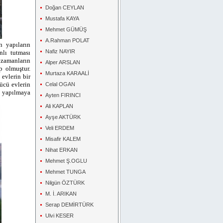
Doğan CEYLAN
Mustafa KAYA
Mehmet GÜMÜŞ
A.Rahman POLAT
n yapıların
Nafiz NAYIR
nlı tutması
 zamanların
Alper ARSLAN
p olmuştur.
Murtaza KARAALİ
 evlerin bir
ücü evlerin
Celal OGAN
e yapılmaya
Ayten FIRINCI
Ali KAPLAN
Ayşe AKTÜRK
Veli ERDEM
Misafir KALEM
Nihat ERKAN
Mehmet Ş.OGLU
Mehmet TUNGA
Nilgün ÖZTÜRK
M. İ. ARIKAN
Serap DEMİRTÜRK
Ulvi KESER