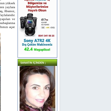
rının yüksek
aren yaylara
aş, Abanoz,
ylalarıdır.
yapıları ve
subaşlarına
hınızı açar.
SANATIN İÇİNDEN ;