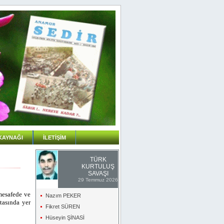
KAYNAĞI
İLETİŞİM
TÜRK
KURTULUŞ
SAVAŞI
29 Temmuz 2026
mesafede ve
Nazım PEKER
tasında yer
Fikret SÜREN
Hüseyin ŞİNASİ