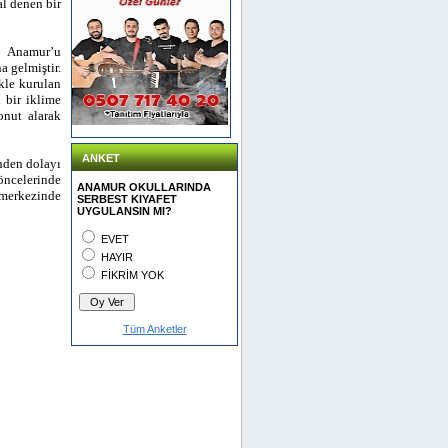
al denen bir
ip Anamur’u
 gelmiştir.
ikle kurulan
 bir iklime
onut alarak
ANKET
inden dolayı
 öncelerinde
ANAMUR OKULLARINDA
e merkezinde
SERBEST KIYAFET
UYGULANSIN MI?
EVET
HAYIR
FİKRİM YOK
Tüm Anketler