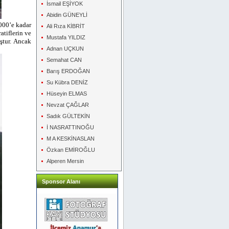
İsmail EŞİYOK
Abidin GÜNEYLİ
.000’e kadar
Ali Rıza KİBRİT
atiflerin ve
Mustafa YILDIZ
ştur. Ancak
Adnan UÇKUN
Semahat CAN
Barış ERDOĞAN
Su Kübra DENİZ
Hüseyin ELMAS
Nevzat ÇAĞLAR
Sadık GÜLTEKİN
İ NASRATTINOĞU
M A KESKİNASLAN
Özkan EMİROĞLU
Alperen Mersin
Sponsor Alanı