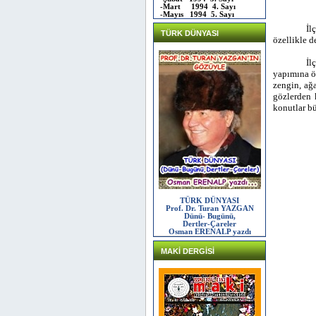
-Mart 1994 4. Sayı
-Mayıs 1994 5. Sayı
İl
TÜRK DÜNYASI
özellikle d
İl
yapımına ö
zengin, ağa
gözlerden 
konutlar bü
TÜRK DÜNYASI
Prof. Dr. Turan YAZGAN
Dünü- Bugünü,
Dertler-Çareler
Osman ERENALP yazdı
MAKİ DERGİSİ