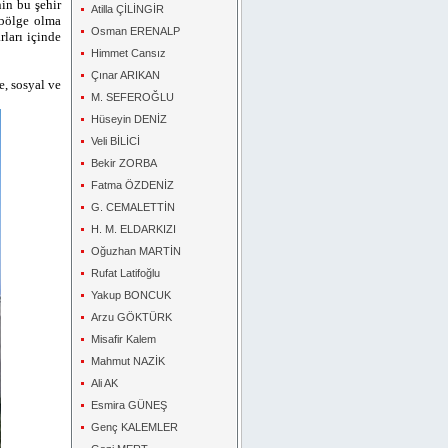
in bu şehir
Atilla ÇİLİNGİR
 bölge olma
Osman ERENALP
rları içinde
Himmet Cansız
Çınar ARIKAN
e, sosyal ve
M. SEFEROĞLU
Hüseyin DENİZ
Veli BİLİCİ
Bekir ZORBA
Fatma ÖZDENİZ
G. CEMALETTİN
H. M. ELDARKIZI
Oğuzhan MARTİN
Rufat Latifoğlu
Yakup BONCUK
Arzu GÖKTÜRK
Misafir Kalem
Mahmut NAZİK
Ali AK
Esmira GÜNEŞ
Genç KALEMLER