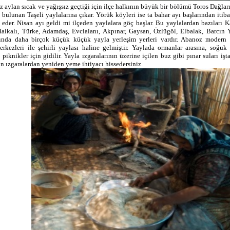
z aylan sıcak ve yağışsız geçtiği için ilçe halkının büyük bir bölümü Toros Dağla
 bulunan Taşeli yaylalarına çıkar. Yörük köyleri ise ta bahar ayı başlarından itib
 eder. Nisan ayı geldi mi ilçeden yaylalara göç başlar. Bu yaylalardan bazıları K
alkalı, Türke, Adamdaş, Evcialanı, Akpınar, Gaysan, Özlügöl, Elbalak, Barcın Ya
nda daha birçok küçük küçük yayla yerleşim yerleri vardır. Abanoz modern 
merkezleri ile şehirli yaylası haline gelmiştir. Yaylada ormanlar arasına, soğuk 
piknikler için gidilir. Yayla ızgaralarının üzerine içilen buz gibi pınar suları işta
n ızgaralardan yeniden yeme ihtiyacı hissedersiniz.