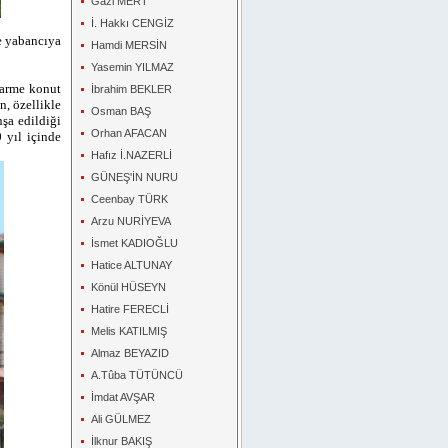
Gazi MERT
İ. Hakkı CENGİZ
ve yabancıya
Hamdi MERSİN
Yasemin YILMAZ
narme konut
İbrahim BEKLER
, özellikle
Osman BAŞ
nşa edildiği
Orhan AFACAN
 yıl içinde
Hafız İ.NAZERLİ
GÜNEŞ'İN NURU
Ceenbay TÜRK
Arzu NURİYEVA
İsmet KADIOĞLU
Hatice ALTUNAY
Könül HÜSEYN
Hatire FERECLİ
Melis KATILMIŞ
Almaz BEYAZID
A.Tûba TÜTÜNCÜ
İmdat AVŞAR
Ali GÜLMEZ
İlknur BAKIŞ