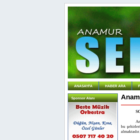
ANASAYFA
HABER ARA
Anamu
Sponsor Alanı
S
An
bu şehirle
almaktadır