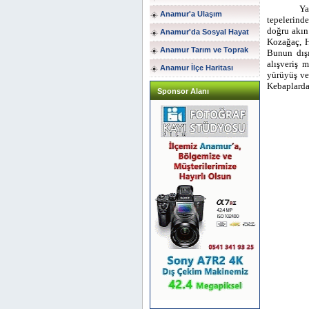
Ya
Anamur'a Ulaşım
tepelerinde
doğru akın
Anamur'da Sosyal Hayat
Kozağaç, H
Anamur Tarım ve Toprak
Bunun dışı
alışveriş 
Anamur İlçe Haritası
yürüyüş ve 
Kebaplarda
Sponsor Alanı