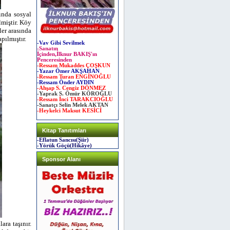
sında sosyal
lmiştir. Köy
ler arasında
pılmıştır.
-Vav Gibi Sevilmek
-Sanatın
İçinden,İlknur BAKIŞ'ın
Penceresinden
-Ressam Mukaddes ÇOŞKUN
-Yazar Ömer AKŞAHAN
-Ressam Turan ENGİNOĞLU
-Ressam Önder AYDIN
-Ahşap S. Cengiz DÖNMEZ
-Yaprak S. Ömür KÖROĞLU
-Ressam İnci TARAKCIOĞLU
-Sanatçı Selin Melek AKTAN
-Heykelci Maksut KESİCİ
Kitap Tanıtımları
-Eflatun Sancısı(Şiir)
-Yörük Göçü(Hikâye)
Sponsor Alanı
ara taşınır.