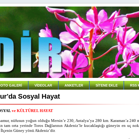
FOTO GALERİ
VİDEOLAR
ANKETLER
SİTENE EKLE
RSS 
r'da Sosyal Hayat
OSYAL
ve KÜLTÜREL HAYAT
amur, nüfusun yoğun olduğu Mersin’e 230, Antalya’ya
280 km
. Karaman’a 240 
rin tam orta yerinde Toros Dağlarının Akdeniz’le kucaklaştığı güneyin en uç nok
. İlçenin Güney yönü Akdeniz’dir.