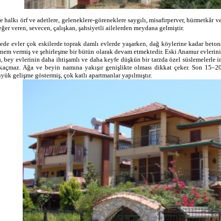
çe halkı örf ve adetlere, geleneklere-göreneklere saygılı, misafirperver, hürmetkâr 
eğer veren, sevecen, çalışkan, şahsiyetli ailelerden meydana gelmiştir.
çede evler çok eskilerde toprak damlı evlerde yaşarken, dağ köylerine kadar beto
nem vermiş ve şehirleşme bir bütün olarak devam etmektedir. Eski Anamur evlerinin
, bey evlerinin daha ihtişamlı ve daha keyfe düşkün bir tarzda özel süslemelerle i
kaçmaz. Ağa ve beyin namına yakışır genişlikte olması dikkat çeker. Son 15–20
yük gelişme göstermiş, çok katlı apartmanlar yapılmıştır.