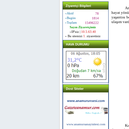
Ziyaretçi Bilgileri
An
hayat yönün
»Aktif
78
yaşantısı b
»Bugün
1814
ulaşım vard
»Toplam
15496222
Sayın Ziyaretçimiz
»IP'niz |
10.5.63.40
» Bu sitemizi
1.
ziyaretiniz
HAVA DURUMU
Dost Siteler
www.anamurunsesi.com
www.anamursanayisitesi.com
Kı