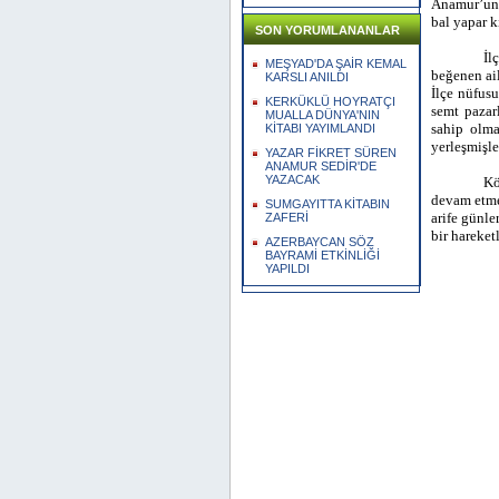
Anamur’un y
bal yapar ki
SON YORUMLANANLAR
İl
MEŞYAD'DA ŞAİR KEMAL
beğenen ai
KARSLI ANILDI
İlçe nüfusu
KERKÜKLÜ HOYRATÇI
semt pazar
MUALLA DÜNYA'NIN
sahip olma
KİTABI YAYIMLANDI
yerleşmişle
YAZAR FİKRET SÜREN
ANAMUR SEDİR'DE
YAZACAK
Kö
devam etmek
SUMGAYITTA KİTABIN
arife günle
ZAFERİ
bir hareket
AZERBAYCAN SÖZ
BAYRAMİ ETKİNLİĞİ
YAPILDI