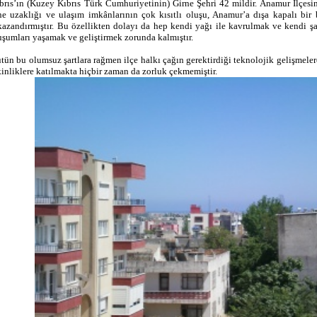
brıs’ın (Kuzey Kıbrıs Türk Cumhuriyetinin) Girne Şehri 42 mildir. Anamur İlçesin
ne uzaklığı ve ulaşım imkânlarının çok kısıtlı oluşu, Anamur’a dışa kapalı bir
kazandırmıştır. Bu özellikten dolayı da hep kendi yağı ile kavrulmak ve kendi şa
uşumları yaşamak ve geliştirmek zorunda kalmıştır.
tün bu olumsuz şartlara rağmen ilçe halkı çağın gerektirdiği teknolojik gelişmeler
kinliklere katılmakta hiçbir zaman da zorluk çekmemiştir.