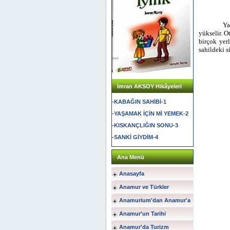
Ya
yükselir. O
birçok yer
sahildeki s
İmran AKSOY Hikâyeleri
-KABAĞIN SAHİBİ-1
-YAŞAMAK İÇİN Mİ YEMEK-2
-KISKANÇLIĞIN SONU-3
-SANKİ GİYDİM-4
Ana Menü
Anasayfa
Anamur ve Türkler
Anamurium'dan Anamur'a
Anamur'un Tarihi
Anamur'da Turizm