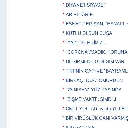
DİYANET-SİYASET
ARİF'İ TARİF
ESNAF PERİŞAN, "ESNAFLI
KUTLU OLSUN ŞUŞA
"YAZI" İŞLERİMİZ...
"CORONA"/MADIK, KORUN
DEĞİRMENE GİDESİM VAR
TRT'NİN GAFI VE "BAYRAML
BİRKAÇ "DUA" ÖMÜRDEN
"23 NISAN" YÜZ YAŞINDA
"BİŞME VAKTİ", ŞİMDİ..!
OKUL YOLLARI ya da YILLAR
BİR VİRÜSLÜK CANI VARMI
6,8 ve 41 CAN...