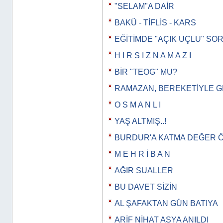
"SELAM"A DAİR
BAKÜ - TİFLİS - KARS
EĞİTİMDE "AÇIK UÇLU" SO
H I R S I Z N A M A Z I
BİR "TEOG" MU?
RAMAZAN, BEREKETİYLE 
O S M A N L I
YAŞ ALTMIŞ..!
BURDUR'A KATMA DEĞER 
M E H R İ B A N
AĞIR SUALLER
BU DAVET SİZİN
AL ŞAFAKTAN GÜN BATIYA
ARİF NİHAT ASYA ANILDI