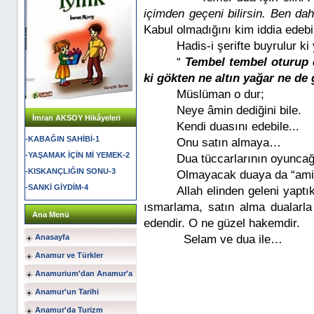
içimden geçeni bilirsin. Ben da
Kabul olmadığını kim iddia edebi
Hadis-i şerifte buyrulur ki 
“
Tembel tembel oturup d
ki gökten ne altın yağar ne d
Müslüman o dur;
Neye âmin dediğini bile.
İmran AKSOY Hikâyeleri
Kendi duasını edebile...
-KABAĞIN SAHİBİ-1
Onu satın almaya…
-YAŞAMAK İÇİN Mİ YEMEK-2
Dua tüccarlarının oyuncağ
-KISKANÇLIĞIN SONU-3
Olmayacak duaya da “ami
-SANKİ GİYDİM-4
Allah elinden geleni yapt
ısmarlama, satın alma dualarla
Ana Menü
edendir. O ne güzel hakemdir.
Anasayfa
Selam ve dua ile…
Anamur ve Türkler
Anamurium'dan Anamur'a
Anamur'un Tarihi
Anamur'da Turizm