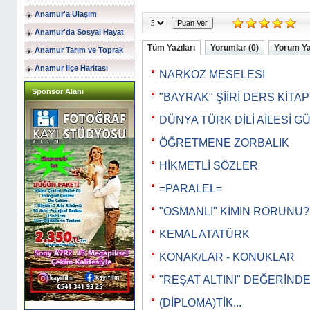
Anamur'a Ulaşım
Anamur'da Sosyal Hayat
Tüm Yazıları
Yorumlar (0)
Yorum Y
Anamur Tarım ve Toprak
Anamur İlçe Haritası
NARKOZ MESELESİ
Sponsor Alanı
"BAYRAK" ŞİİRİ DERS KİTA
DÜNYA TÜRK DİLİ AİLESİ G
ÖĞRETMENE ZORBALIK
HİKMETLİ SÖZLER
=PARALEL=
"OSMANLI" KİMİN RORUNU?
KEMAL ATATÜRK
KONAK/LAR - KONUKLAR
"REŞAT ALTINI" DEĞERİNDE.
(DİPLOMA)TİK...