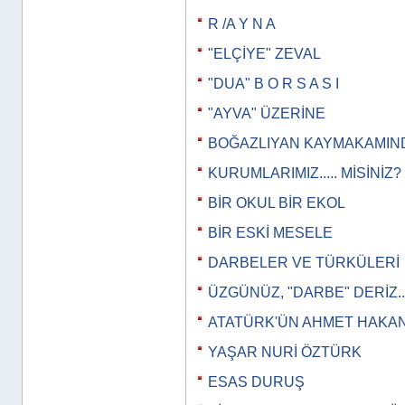
R /A Y N A
"ELÇİYE" ZEVAL
"DUA" B O R S A S I
"AYVA" ÜZERİNE
BOĞAZLIYAN KAYMAKAMIN
KURUMLARIMIZ..... MİSİNİZ?
BİR OKUL BİR EKOL
BİR ESKİ MESELE
DARBELER VE TÜRKÜLERİ
ÜZGÜNÜZ, "DARBE" DERİZ..
ATATÜRK'ÜN AHMET HAKAN
YAŞAR NURİ ÖZTÜRK
ESAS DURUŞ