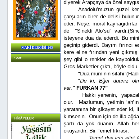
diyerek Arapçaya da özel saygısı
Anadolu’muzun güzel kentl
çarşıların birer de delisi bulun
eder. Neşe, moral kaynağıdırlar
de
“Sinekli Alo’su” vardı.(Si
isteyene dua da ederdi. Bu mini 
geçinip giderdi. Dayım fırıncı e
MAKİ DERGİSİ-105
kere eline fırından yeni çıkmı
Saat
şey gibi o renkler de kayboldul
Gros Marketler çıktı, böyle old
“Dua müminin silahı”(Hadi
"
De ki; Eğer duanız ol
var.
"
FURKAN 77”
Hakkı yenenin,
yapacak
olur.
Mazlumun, yetimin ‘ah’ın
yaratanına bir şikayet eder ki,
kimsenin.
Onun için de illa ağda
HİKÂYELER
şartı da yok duanın. Allah her
okuyandır. Bir Temel fıkrası:
Temel dua için elini