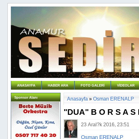
ANASAYFA
HABER ARA
FOTO GALERİ
VİDEOLAR
Sponsor Alanı
Anasayfa
»
Osman ERENALP
"DUA" B O R S A S 
23 Aral?k 2016, 23:51
Osman ERENALP