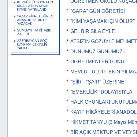
ÖĞRETMEN OKULU KUŞAĞI
KERKÜKLÜ HOYRATÇI
MUALLA DÜNYA'NIN
KİTABI YAYIMLANDI
"GARA" GÜN ÖĞRETİSİ
YAZAR FİKRET SÜREN
ANAMUR SEDİR'DE
"KİMİ YAŞAMAK İÇİN ÖLÜR"
YAZACAK
SUMGAYITTA KİTABIN
GEL BİR SILA EYLE
ZAFERİ
ATSIZ'IN GÖZÜYLE MEHMET
AZERBAYCAN SÖZ
BAYRAMİ ETKİNLİĞİ
YAPILDI
DÜNÜMÜZ-GÜNÜMÜZ...
ÖĞRETMENLER GÜNÜ
MEVLÜT ULUĞTEKİN YILMA
"ŞİİR", "ŞAİR" ÜZERİNE
"EMEKLİLİK" DOLAYISIYLA
HALK OYUNLARI UNUTULM
KAYIP HİKÂYELERİ ANADO
HİKMET TANYU (3 Mayıs Müna
BİR AÇIK MEKTUP VE VEYS