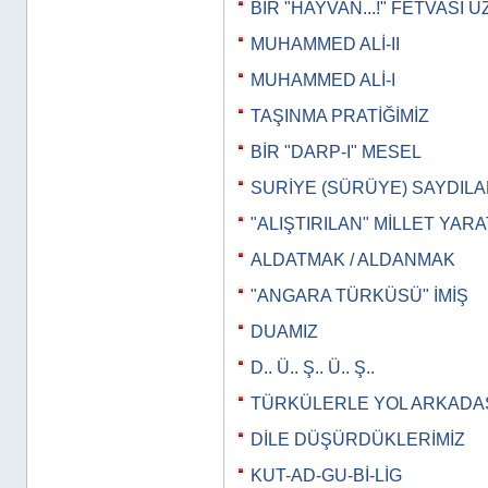
BİR "HAYVAN...!" FETVASI 
MUHAMMED ALİ-II
MUHAMMED ALİ-I
TAŞINMA PRATİĞİMİZ
BİR "DARP-I" MESEL
SURİYE (SÜRÜYE) SAYDILAR
"ALIŞTIRILAN" MİLLET YAR
ALDATMAK / ALDANMAK
"ANGARA TÜRKÜSÜ" İMİŞ
DUAMIZ
D.. Ü.. Ş.. Ü.. Ş..
TÜRKÜLERLE YOL ARKADAŞ
DİLE DÜŞÜRDÜKLERİMİZ
KUT-AD-GU-Bİ-LİG