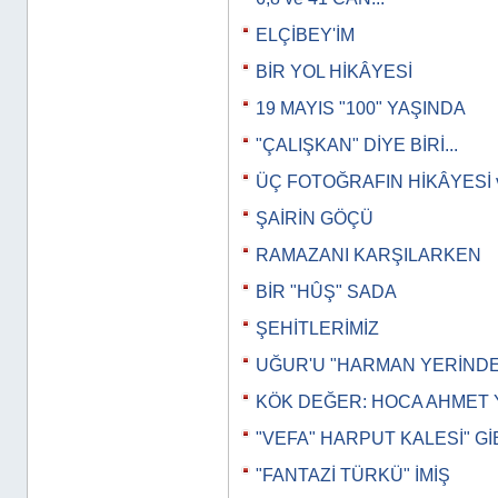
ELÇİBEY'İM
BİR YOL HİKÂYESİ
19 MAYIS "100" YAŞINDA
"ÇALIŞKAN" DİYE BİRİ...
ÜÇ FOTOĞRAFIN HİKÂYESİ 
ŞAİRİN GÖÇÜ
RAMAZANI KARŞILARKEN
BİR "HÛŞ" SADA
ŞEHİTLERİMİZ
UĞUR'U "HARMAN YERİND
KÖK DEĞER: HOCA AHMET 
"VEFA" HARPUT KALESİ" Gİ
"FANTAZİ TÜRKÜ" İMİŞ