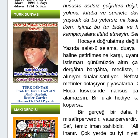
-Mart 1994 4. Sayı
hususta asılsız çağrılara değ
-Mayıs 1994 5. Sayı
yoluna, kitaba ve sünnete dav
TÜRK DÜNYASI
yaşadık da bu yetersiz mi kald
iken, işimiz bu tür bidat ve h
kampanyalara iltifat etmeyin. Se
Hocaya doğrulatmış değil
Yazıda salat-ü selama, duaya i
haline getirilmesine karşı, uya
istismarı günümüzde altın ç
dergâhta bargâhta, mecliste,
alınıyor, dualar satılıyor.
Nefes
metinler dolaşıyor piyasalarda. Ca
TÜRK DÜNYASI
Hoca kisvesinde mahsus paza
Prof. Dr. Turan YAZGAN
Dünü- Bugünü,
alamazsın. Bir ufak hediye ka
Dertler-Çareler
Osman ERENALP yazdı
koparsa.
MAKİ DERGİSİ
Bir gerçeği bir daha ha
misafirperverdir, vatanperverdi
Saf, temiz iman sahibidir.
“Al
inanır. Çok yerde bu iyi niyeti