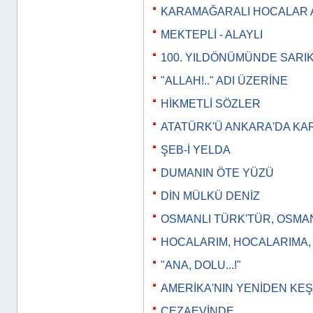
KARAMAĞARALI HOCALAR 
MEKTEPLİ - ALAYLI
100. YILDÖNÜMÜNDE SARI
"ALLAH!.." ADI ÜZERİNE
HİKMETLİ SÖZLER
ATATÜRK'Ü ANKARA'DA KA
ŞEB-İ YELDA
DUMANIN ÖTE YÜZÜ
DİN MÜLKÜ DENİZ
OSMANLI TÜRK'TÜR, OSMA
HOCALARIM, HOCALARIMA
"ANA, DOLU...!"
AMERİKA'NIN YENİDEN KEŞ
CEZAEVİNDE