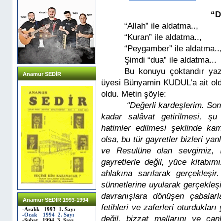
“D
“Allah” ile aldatma..,
“Kuran” ile aldatma..,
“Peygamber” ile aldatma..
Şimdi “dua” ile aldatma...
Bu konuyu çoktandır yaz
Anamur SEDİR
üyesi Bünyamin KUDUL’a ait ol
oldu. Metin şöyle:
“Değerli kardeşlerim. S
kadar salâvat getirilmesi, ş
hatimler edilmesi şeklinde kam
olsa, bu tür gayretler bizleri yan
ve Resulüne olan sevgimiz, 
gayretlerle değil, yüce kitabı
ahlakına sarılarak gerçekleşi
sünnetlerine uyularak gerçekleşi
davranışlara dönüşen çabalarl
Anamur SEDİR 1993-1994
fetihleri ve zaferleri oturduklar
-Aralık 1993 1. Sayı
-Ocak 1994 2. Sayı
değil, bizzat mallarını ve can
-Şubat 1994 3. Sayı