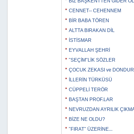
BİZ BAŞKENTTEN GİDER O
CENNET-- CEHENNEM
BİR BABA TÖREN
ALTTA BIRAKAN DİL
İSTİSMAR
EYVALLAH ŞEHRİ
"SEÇİM"LİK SÖZLER
ÇOCUK ZEKASI ve DONDU
İLLERİN TÜRKÜSÜ
CÜPPELİ TERÖR
BAŞTAN PROF.LAR
NEVRUZDAN AYRILIK ÇIKM
BİZE NE OLDU?
"FIRAT" ÜZERİNE...