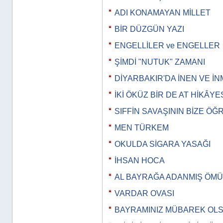
ADI KONAMAYAN MİLLET
BİR DÜZGÜN YAZI
ENGELLİLER ve ENGELLER
ŞİMDİ "NUTUK" ZAMANI
DİYARBAKIR'DA İNEN VE İ
İKİ ÖKÜZ BİR DE AT HİKÂYE
SIFFİN SAVAŞININ BİZE ÖĞ
MEN TÜRKEM
OKULDA SİGARA YASAĞI
İHSAN HOCA
AL BAYRAĞA ADANMIŞ ÖM
VARDAR OVASI
BAYRAMINIZ MÜBAREK OL