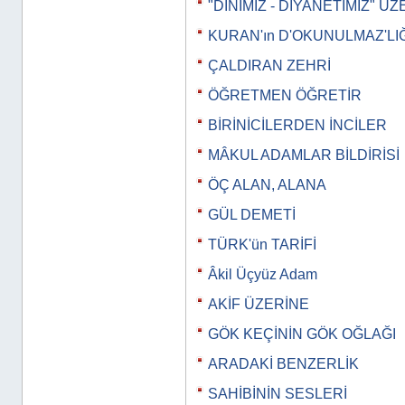
"DİNİMİZ - DİYANETİMİZ" Ü
KURAN'ın D'OKUNULMAZ'LIĞ
ÇALDIRAN ZEHRİ
ÖĞRETMEN ÖĞRETİR
BİRİNİCİLERDEN İNCİLER
MÂKUL ADAMLAR BİLDİRİSİ
ÖÇ ALAN, ALANA
GÜL DEMETİ
TÜRK'ün TARİFİ
Âkil Üçyüz Adam
AKİF ÜZERİNE
GÖK KEÇİNİN GÖK OĞLAĞI
ARADAKİ BENZERLİK
SAHİBİNİN SESLERİ