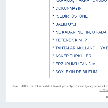
KARAKOÇ HAKKA YÜRÜDÜ
DOKUNMAYIN
"SEDİR" ÜSTÜNE
BALIM OY..!
NE KADAR 'NET'İN, O KADAR
YETENEK KİM...?
TAHTALAR AKILLANDI... YA 
ASKER TÜRKÜLERİ
ERZURUM'U TANIDIM
SÖYLEYİN DE BİLELİM
0cak - 2012 / Her Hakkı Saklıdır / Kaynak gösterilip, sitemizin ilgili sayfasına link ve
RSS Ka
(