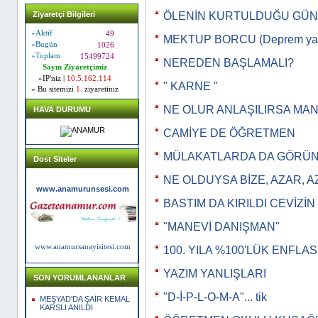
Ziyaretçi Bilgileri
ÖLENİN KURTULDUĞU GÜN
»Aktif
49
MEKTUP BORCU (Deprem yazı
»Bugün
1026
»Toplam
15499724
NEREDEN BAŞLAMALI?
Sayın Ziyaretçimiz
»IP'niz |
10.5.162.114
" KARNE "
» Bu sitemizi
1.
ziyaretiniz
NE OLUR ANLAŞILIRSA MA
HAVA DURUMU
CAMİYE DE ÖĞRETMEN
MÜLAKATLARDA DA GÖRÜNT
Dost Siteler
NE OLDUYSA BİZE, AZAR, 
www.anamurunsesi.com
BASTIM DA KIRILDI CEVİZİN
"MANEVİ DANIŞMAN"
www.anamursanayisitesi.com
100. YILA %100'LÜK ENFLA
YAZIM YANLIŞLARI
SON YORUMLANANLAR
"D-İ-P-L-O-M-A"... tik
MEŞYAD'DA ŞAİR KEMAL
KARSLI ANILDI