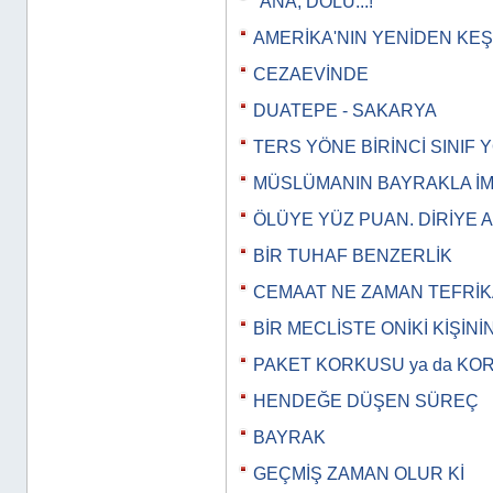
"ANA, DOLU...!"
AMERİKA'NIN YENİDEN KEŞ
CEZAEVİNDE
DUATEPE - SAKARYA
TERS YÖNE BİRİNCİ SINIF
MÜSLÜMANIN BAYRAKLA İM
ÖLÜYE YÜZ PUAN. DİRİYE 
BİR TUHAF BENZERLİK
CEMAAT NE ZAMAN TEFRİK
BİR MECLİSTE ONİKİ KİŞİNİ
PAKET KORKUSU ya da KO
HENDEĞE DÜŞEN SÜREÇ
BAYRAK
GEÇMİŞ ZAMAN OLUR Kİ