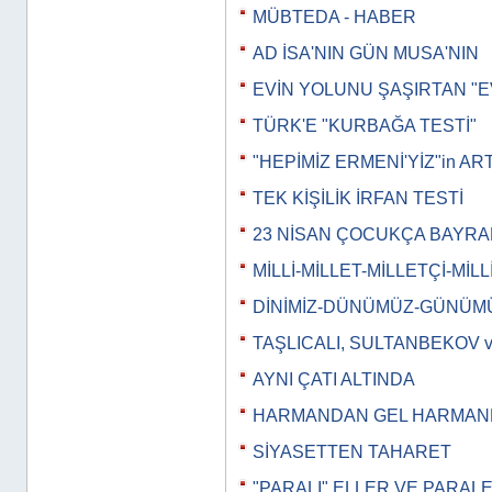
MÜBTEDA - HABER
AD İSA'NIN GÜN MUSA'NIN
EVİN YOLUNU ŞAŞIRTAN "E
TÜRK'E "KURBAĞA TESTİ"
"HEPİMİZ ERMENİ'YİZ"in AR
TEK KİŞİLİK İRFAN TESTİ
23 NİSAN ÇOCUKÇA BAYRA
MİLLİ-MİLLET-MİLLETÇİ-MİLL
DİNİMİZ-DÜNÜMÜZ-GÜNÜM
TAŞLICALI, SULTANBEKOV 
AYNI ÇATI ALTINDA
HARMANDAN GEL HARMA
SİYASETTEN TAHARET
"PARALI" ELLER VE PARAL