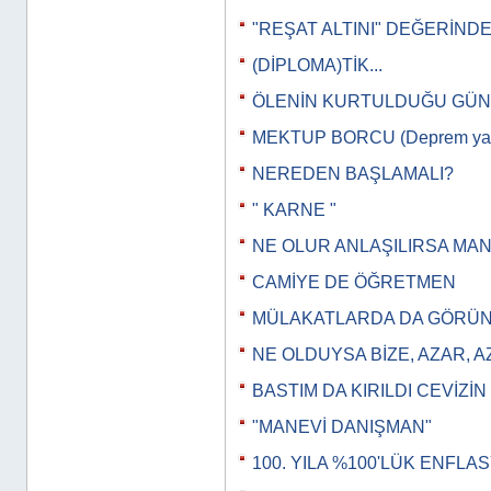
"REŞAT ALTINI" DEĞERİNDE.
(DİPLOMA)TİK...
ÖLENİN KURTULDUĞU GÜN
MEKTUP BORCU (Deprem yazı
NEREDEN BAŞLAMALI?
" KARNE "
NE OLUR ANLAŞILIRSA MA
CAMİYE DE ÖĞRETMEN
MÜLAKATLARDA DA GÖRÜNT
NE OLDUYSA BİZE, AZAR, 
BASTIM DA KIRILDI CEVİZİN
"MANEVİ DANIŞMAN"
100. YILA %100'LÜK ENFLA