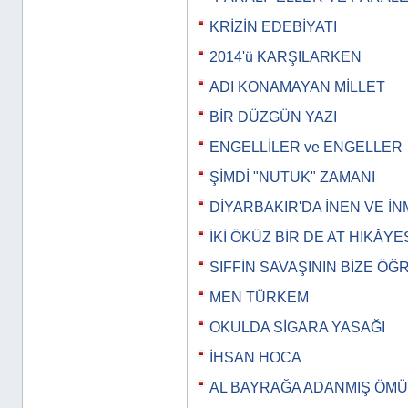
KRİZİN EDEBİYATI
2014'ü KARŞILARKEN
ADI KONAMAYAN MİLLET
BİR DÜZGÜN YAZI
ENGELLİLER ve ENGELLER
ŞİMDİ "NUTUK" ZAMANI
DİYARBAKIR'DA İNEN VE İ
İKİ ÖKÜZ BİR DE AT HİKÂYE
SIFFİN SAVAŞININ BİZE ÖĞ
MEN TÜRKEM
OKULDA SİGARA YASAĞI
İHSAN HOCA
AL BAYRAĞA ADANMIŞ ÖM