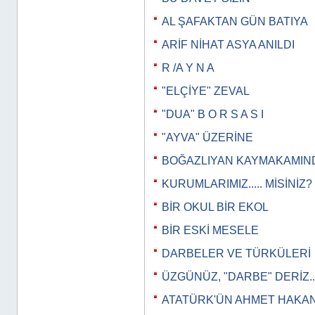
AL ŞAFAKTAN GÜN BATIYA
ARİF NİHAT ASYA ANILDI
R /A Y N A
"ELÇİYE" ZEVAL
"DUA" B O R S A S I
"AYVA" ÜZERİNE
BOĞAZLIYAN KAYMAKAMIN
KURUMLARIMIZ..... MİSİNİZ?
BİR OKUL BİR EKOL
BİR ESKİ MESELE
DARBELER VE TÜRKÜLERİ
ÜZGÜNÜZ, "DARBE" DERİZ..
ATATÜRK'ÜN AHMET HAKAN