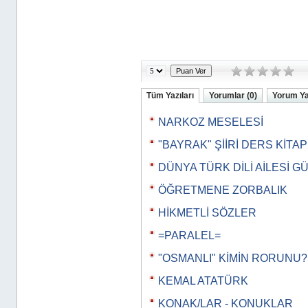
Tüm Yazıları
Yorumlar (0)
Yorum Y
NARKOZ MESELESİ
"BAYRAK" ŞİİRİ DERS KİTA
DÜNYA TÜRK DİLİ AİLESİ G
ÖĞRETMENE ZORBALIK
HİKMETLİ SÖZLER
=PARALEL=
"OSMANLI" KİMİN RORUNU?
KEMAL ATATÜRK
KONAK/LAR - KONUKLAR