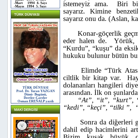
istemeyiz ama.
Biri b
-Mart 1994 4. Sayı
-Mayıs 1994 5. Sayı
sayarız. Kimine benzeti
TÜRK DÜNYASI
sayarız onu da. (Aslan, ka
Konar-göçerlik geçm
eder halen de.
Yörük, “
“Kurdu”, “kuşu” da eksi
hukuku bulunur bütün bun
Elimde “Türk Atasö
ciltlik bir kitap var.
Hay
dolananları hangileri diy
TÜRK DÜNYASI
arasından. İlk on şunlarda
Prof. Dr. Turan YAZGAN
Dünü- Bugünü,
“At”, “it”, “kurt”,
Dertler-Çareler
Osman ERENALP yazdı
“kedi”, “keçi”, “tilki ”,
MAKİ DERGİSİ
Sonra da diğerleri 
dahil edip hacimlerini ar
Bizim kuşak büyük or