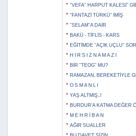
"VEFA" HARPUT KALESİ" Gİ
"FANTAZİ TÜRKÜ" İMİŞ
"SELAM"A DAİR
BAKÜ - TİFLİS - KARS
EĞİTİMDE "AÇIK UÇLU" SO
H I R S I Z N A M A Z I
BİR "TEOG" MU?
RAMAZAN, BEREKETİYLE 
O S M A N L I
YAŞ ALTMIŞ..!
BURDUR'A KATMA DEĞER 
M E H R İ B A N
AĞIR SUALLER
BU DAVET SİZİN