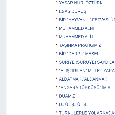
YAŞAR NURİ ÖZTÜRK
ESAS DURUŞ
BİR "HAYVAN...!" FETVASI 
MUHAMMED ALİ-II
MUHAMMED ALİ-I
TAŞINMA PRATİĞİMİZ
BİR "DARP-I" MESEL
SURİYE (SÜRÜYE) SAYDILAR
"ALIŞTIRILAN" MİLLET YAR
ALDATMAK / ALDANMAK
"ANGARA TÜRKÜSÜ" İMİŞ
DUAMIZ
D.. Ü.. Ş.. Ü.. Ş..
TÜRKÜLERLE YOL ARKADAŞ