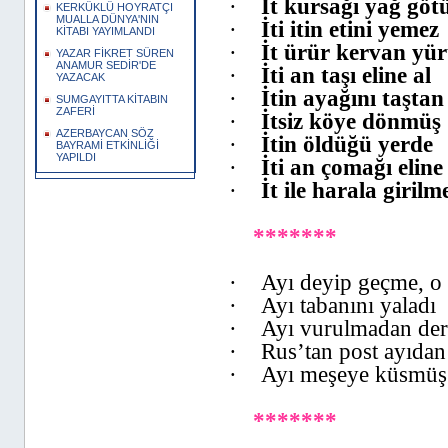
·
İt kursağı yağ gö
KERKÜKLÜ HOYRATÇI
MUALLA DÜNYA'NIN
·
İti itin etini yemez
KİTABI YAYIMLANDI
·
İt ürür kervan yü
YAZAR FİKRET SÜREN
ANAMUR SEDİR'DE
·
İti an taşı eline al
YAZACAK
·
İtin ayağını taşta
SUMGAYITTA KİTABIN
ZAFERİ
·
İtsiz köye dönmüş
AZERBAYCAN SÖZ
·
İtin öldüğü yerde
BAYRAMİ ETKİNLİĞİ
YAPILDI
·
İti an çomağı eline
·
İt ile harala girilm
*******
·
Ayı deyip geçme, o 
·
Ayı tabanını yaladı
·
Ayı vurulmadan deri
·
Rus’tan post ayıdan
·
Ayı meşeye küsmüş
*******