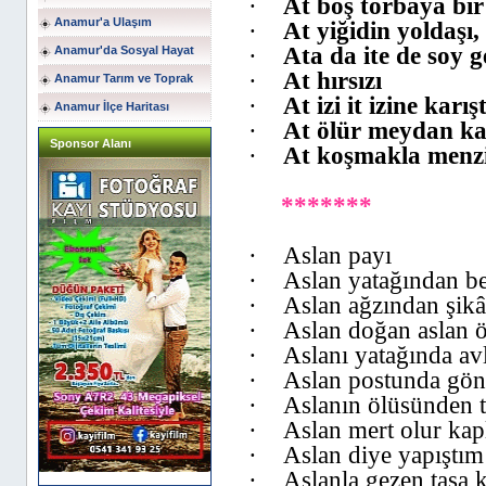
·
At boş torbaya bir
Anamur'a Ulaşım
·
At yiğidin yoldaşı,
·
Ata da ite de soy 
Anamur'da Sosyal Hayat
·
At hırsızı
Anamur Tarım ve Toprak
·
At izi it izine karışt
Anamur İlçe Haritası
·
At ölür meydan kalı
Sponsor Alanı
·
At koşmakla menzil
*******
·
Aslan payı
·
Aslan yatağından bel
·
Aslan ağzından şikâ
·
Aslan doğan aslan ö
·
Aslanı yatağında av
·
Aslan postunda gön
·
Aslanın ölüsünden ti
·
Aslan mert olur kap
·
Aslan diye yapıştı
·
Aslanla gezen taşa k