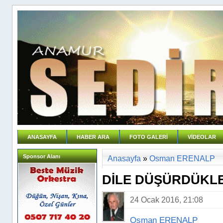
ANASAYFA
HABER ARA
FOTO GALERİ
VİDEOLAR
Sponsor Alanı
Anasayfa
»
Osman ERENALP
DİLE DÜŞÜRDÜKLE
24 Ocak 2016, 21:08
Osman ERENALP