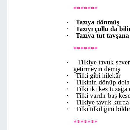
*******
·
Tazıya dönmüş
·
Tazıyı çullu da bili
·
Tazıya tut tavşana
*******
·
Tilkiye tavuk seve
getirmeyin demiş
·
Tilki gibi hilekâr
·
Tilkinin dönüp dola
·
Tilki iki kez tuzağ
·
Tilki vardır baş ke
·
Tilkiye tavuk kurd
·
Tilki tilkiliğini bil
*******