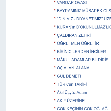
VARDAR OVASI
BAYRAMINIZ MÜBAREK OL
"DİNİMİZ - DİYANETİMİZ" Ü
KURAN'ın D'OKUNULMAZ'LIĞ
ÇALDIRAN ZEHRİ
ÖĞRETMEN ÖĞRETİR
BİRİNİCİLERDEN İNCİLER
MÂKUL ADAMLAR BİLDİRİSİ
ÖÇ ALAN, ALANA
GÜL DEMETİ
TÜRK'ün TARİFİ
Âkil Üçyüz Adam
AKİF ÜZERİNE
GÖK KEÇİNİN GÖK OĞLAĞI