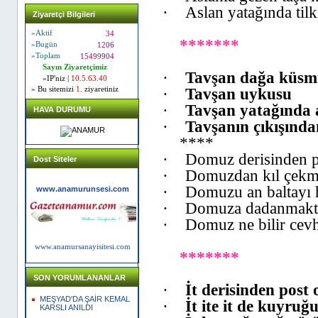
·
Aslan yatağında tilk
Ziyaretçi Bilgileri
»Aktif
34
*******
»Bugün
1206
»Toplam
15499904
Sayın Ziyaretçimiz
·
Tavşan dağa küsmü
»IP'niz |
10.5.63.40
·
Tavşan uykusu
» Bu sitemizi
1.
ziyaretiniz
·
Tavşan yatağında 
HAVA DURUMU
·
Tavşanın çıkışınd
****
·
Domuz derisinden p
Dost Siteler
·
Domuzdan kıl çek
·
Domuzu an baltayı h
www.anamurunsesi.com
·
Domuza dadanmaktan
·
Domuz ne bilir cev
www.anamursanayisitesi.com
*******
SON YORUMLANANLAR
·
İt derisinden post
MEŞYAD'DA ŞAİR KEMAL
·
İt ite it de kuyru
KARSLI ANILDI