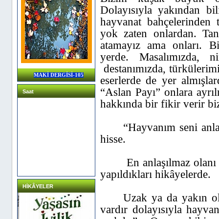
Dolayısıyla yakından bil
hayvanat bahçelerinden t
yok zaten onlardan. Tan
atamayız ama onları. Biz
yerde.
Masalımızda,
n
destanımızda, türkülerim
MAKİ DERGİSİ-105
eserlerde de yer almışlar
“Aslan Payı” onlara ayrıl
Saat
hakkında bir fikir verir bi
“Hayvanım seni anla
hisse.
En anlaşılmaz olanı 
yapıldıkları hikâyelerde.
HİKÂYELER
Uzak ya da yakın o
vardır dolayısıyla hayva