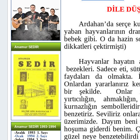
DİLE DÜ
Ardahan’da serçe ku
yaban hayvanlarının dra
bebek gibi. O da hazin s
dikkatleri çektirmişti)
Anamur SEDİR
Hayvanlar hayatın a
bezekleri. Sadece eti, süt
faydaları da olmakta. İ
Onlardan yararlanırız ke
bir şekilde.
Onlar i
yırtıcılığın, ahmaklığı
kurnazlığın sembolleridi
benzetiriz. Seviliriz onla
üzerimizde. Dayım beni 
Anamur SEDİR 1993-1994
hoşuma giderdi benim. Ç
-Aralık 1993 1. Sayı
güzel neye benzetebilird
-Ocak 1994 2. Sayı
-Şubat 1994 3. Sayı