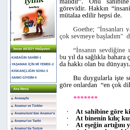
malıdır”. Onu sahibin
görevidir. Hakkın “insan
mütalaa edilir hepsi de.
Goethe; "İnsanları 
çok sevmeye başladım"
d
“İnsanın sevdiğine 
İmran AKSOY Hikâyeleri
b
u yıl da sağlıkla bahara ç
-KABAĞIN SAHİBİ-1
da hakkı olan bu dünyayı
-YAŞAMAK İÇİN Mİ YEMEK-2
-KISKANÇLIĞIN SONU-3
Bu duygularla işte s
-SANKİ GİYDİM-4
göre onlardan
“en çok di
Ana Menü
*******
Anasayfa
Anamur ve Türkler
·
At sahibine göre k
Anamurium'dan Anamur'a
·
At binenin kılıç k
Anamur'un Tarihi
·
At eşeğin artığını
Anamur'da Turizm