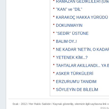
RAMAZAN GEDİKLİLERİ (Ülkeye
"KAN" ve "DİL"
KARAKOÇ HAKKA YÜRÜDÜ
DOKUNMAYIN
"SEDİR" ÜSTÜNE
BALIM OY..!
NE KADAR 'NET'İN, O KADAR
YETENEK KİM...?
TAHTALAR AKILLANDI... YA 
ASKER TÜRKÜLERİ
ERZURUM'U TANIDIM
SÖYLEYİN DE BİLELİM
0cak - 2012 / Her Hakkı Saklıdır / Kaynak gösterilip, sitemizin ilgili sayfasına link ve
RSS Ka