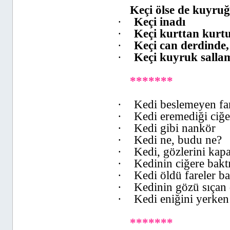
Keçi ölse de kuyru
·
Keçi inadı
·
Keçi kurttan kurt
·
Keçi can derdinde
·
Keçi kuyruk salla
*******
·
Kedi beslemeyen far
·
Kedi eremediği ciğe
·
Kedi gibi nankör
·
Kedi ne, budu ne?
·
Kedi, gözlerini kap
·
Kedinin ciğere baktı
·
Kedi öldü fareler ba
·
Kedinin gözü sıçan 
·
Kedi eniğini yerken
*******