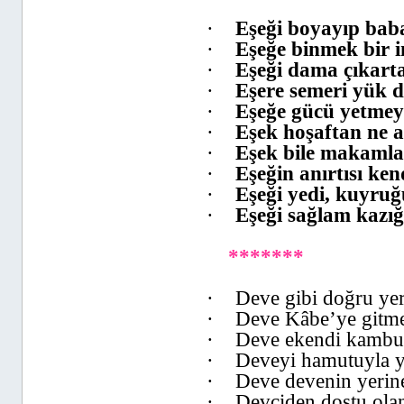
·
Eşeği boyayıp bab
·
Eşeğe binmek bir 
·
Eşeği dama çıkarta
·
Eşere semeri yük d
·
Eşeğe gücü yetmey
·
Eşek hoşaftan ne a
·
Eşek bile makamla
·
Eşeğin anırtısı ken
·
Eşeği yedi, kuyruğ
·
Eşeği sağlam kazığ
*******
·
Deve gibi doğru ye
·
Deve Kâbe’ye gitme
·
Deve ekendi kambu
·
Deveyi hamutuyla y
·
Deve devenin yerine
·
Devciden dostu olan