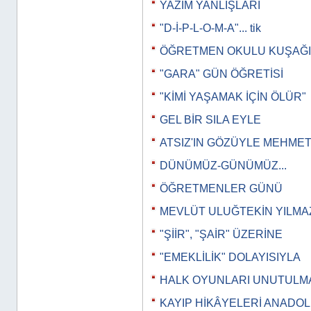
YAZIM YANLIŞLARI
"D-İ-P-L-O-M-A"... tik
ÖĞRETMEN OKULU KUŞAĞI
"GARA" GÜN ÖĞRETİSİ
"KİMİ YAŞAMAK İÇİN ÖLÜR"
GEL BİR SILA EYLE
ATSIZ'IN GÖZÜYLE MEHMET
DÜNÜMÜZ-GÜNÜMÜZ...
ÖĞRETMENLER GÜNÜ
MEVLÜT ULUĞTEKİN YILMA
"ŞİİR", "ŞAİR" ÜZERİNE
"EMEKLİLİK" DOLAYISIYLA
HALK OYUNLARI UNUTULM
KAYIP HİKÂYELERİ ANADO