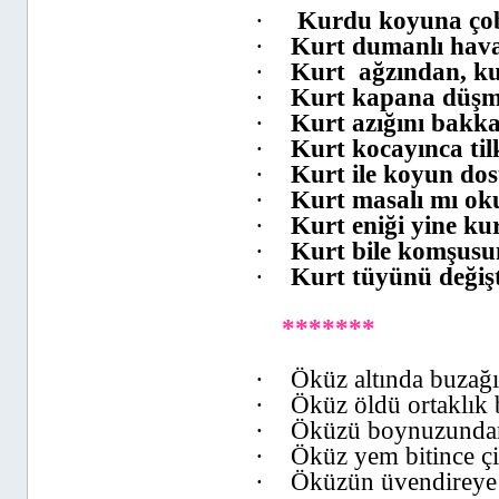
·
Kurdu koyuna ço
·
Kurt dumanlı hava
·
Kurt
ağzından, k
·
Kurt kapana düşme
·
Kurt azığını bakk
·
Kurt kocayınca til
·
Kurt ile koyun dos
·
Kurt masalı mı ok
·
Kurt eniği yine kur
·
Kurt bile komşusu
·
Kurt tüyünü değişt
*******
·
Öküz altında buzağ
·
Öküz öldü ortaklık b
·
Öküzü boynuzundan 
·
Öküz yem bitince çi
·
Öküzün üvendireye b