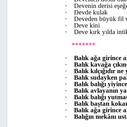
·
Devenin derisi eşeğ
·
Devde kulak
·
Deveden büyük fil 
·
Deve kini
·
Deve kırk yılda int
*******
·
Balık ağa girince a
·
Balık kavağa çıkın
·
Balık kılçığıdır ne
·
Balık sudayken pa
·
Balık balığı yiyinc
·
Balık avlayanın ya
·
Balık balığı yutma
·
Balık baştan koka
·
Balık ağa girince a
·
Balığın mekânı usta