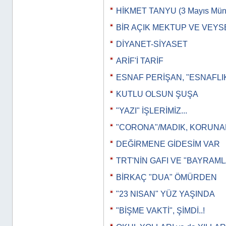
HİKMET TANYU (3 Mayıs Müna
BİR AÇIK MEKTUP VE VEYS
DİYANET-SİYASET
ARİF'İ TARİF
ESNAF PERİŞAN, "ESNAFLI
KUTLU OLSUN ŞUŞA
"YAZI" İŞLERİMİZ...
"CORONA"/MADIK, KORUN
DEĞİRMENE GİDESİM VAR
TRT'NİN GAFI VE "BAYRAML
BİRKAÇ "DUA" ÖMÜRDEN
"23 NISAN" YÜZ YAŞINDA
"BİŞME VAKTİ", ŞİMDİ..!