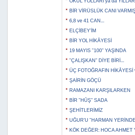
OKUL YOLLARI ya da YILLAR
BİR VİRÜSLÜK CANI VARMI
6,8 ve 41 CAN...
ELÇİBEY'İM
BİR YOL HİKÂYESİ
19 MAYIS "100" YAŞINDA
"ÇALIŞKAN" DİYE BİRİ...
ÜÇ FOTOĞRAFIN HİKÂYESİ 
ŞAİRİN GÖÇÜ
RAMAZANI KARŞILARKEN
BİR "HÛŞ" SADA
ŞEHİTLERİMİZ
UĞUR'U "HARMAN YERİND
KÖK DEĞER: HOCA AHMET 