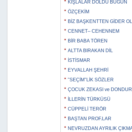
KIŞLALAR DOLDU BUGÜN
ÖZÇEKİM
BİZ BAŞKENTTEN GİDER O
CENNET-- CEHENNEM
BİR BABA TÖREN
ALTTA BIRAKAN DİL
İSTİSMAR
EYVALLAH ŞEHRİ
"SEÇİM"LİK SÖZLER
ÇOCUK ZEKASI ve DONDU
İLLERİN TÜRKÜSÜ
CÜPPELİ TERÖR
BAŞTAN PROF.LAR
NEVRUZDAN AYRILIK ÇIKM