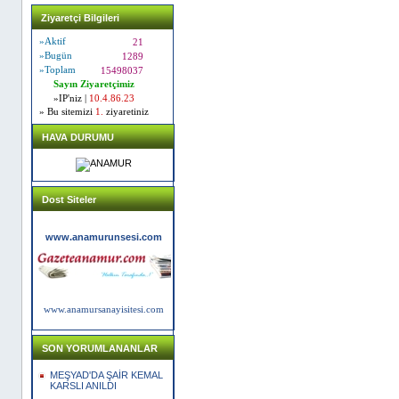
Ziyaretçi Bilgileri
»Aktif
21
»Bugün
1289
»Toplam
15498037
Sayın Ziyaretçimiz
»IP'niz |
10.4.86.23
» Bu sitemizi
1.
ziyaretiniz
HAVA DURUMU
Dost Siteler
www.anamurunsesi.com
www.anamursanayisitesi.com
SON YORUMLANANLAR
MEŞYAD'DA ŞAİR KEMAL
KARSLI ANILDI