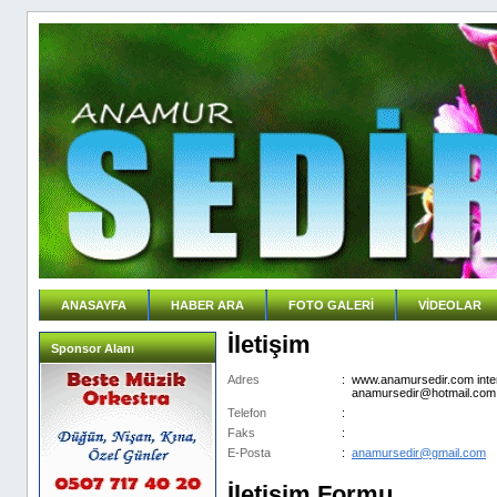
ANASAYFA
HABER ARA
FOTO GALERİ
VİDEOLAR
İletişim
Sponsor Alanı
Adres
:
www.anamursedir.com inter
anamursedir@hotmail.com
Telefon
:
Faks
:
E-Posta
:
anamursedir@gmail.com
İletişim Formu