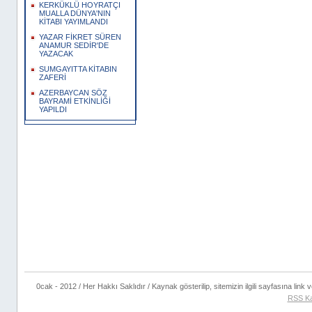
KERKÜKLÜ HOYRATÇI
MUALLA DÜNYA'NIN
KİTABI YAYIMLANDI
YAZAR FİKRET SÜREN
ANAMUR SEDİR'DE
YAZACAK
SUMGAYITTA KİTABIN
ZAFERİ
AZERBAYCAN SÖZ
BAYRAMİ ETKİNLİĞİ
YAPILDI
0cak - 2012 / Her Hakkı Saklıdır / Kaynak gösterilip, sitemizin ilgili sayfasına link ve
RSS Ka