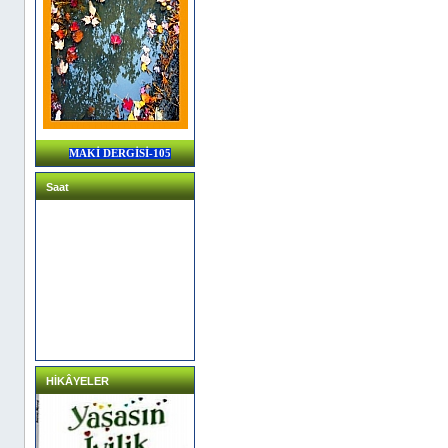
MAKİ DERGİSİ-105
Saat
HİKÂYELER