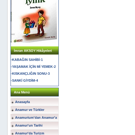
İmran AKSOY Hikâyeleri
-KABAĞIN SAHİBİ-1
-YAŞAMAK İÇİN Mİ YEMEK-2
-KISKANÇLIĞIN SONU-3
-SANKİ GİYDİM-4
Ana Menü
Anasayfa
Anamur ve Türkler
Anamurium'dan Anamur'a
Anamur'un Tarihi
Anamur'da Turizm