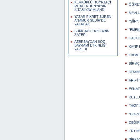
KERKÜKLÜ HOYRATÇI
ÖĞRE
MUALLA DÜNYA'NIN
KİTABI YAYIMLANDI
MEVLÜ
YAZAR FİKRET SÜREN
ANAMUR SEDİR'DE
"ŞİİR"
YAZACAK
"EMEKL
SUMGAYITTA KİTABIN
ZAFERİ
HALK 
AZERBAYCAN SÖZ
BAYRAMİ ETKİNLİĞİ
KAYIP
YAPILDI
HİKMET
BİR A
DİYAN
ARİF'İ
ESNAF
KUTLU
"YAZI" 
"CORO
DEĞİR
TRT'N
BİRKA