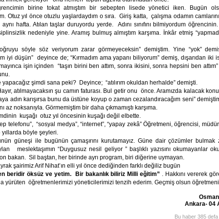
rencimin birine tokat atmıştım bir sebepten lisede yönetici iken. Bugün o
 Otuz yıl önce otuzlu yaşlardaydım o sıra. Giriş katta, çalışma odamın camlarının
ynı hafta. Atılan taşlar duruyordu yerde. Adını sınıfını bilmiyordum öğrencinin.
isiplinsizlik nedeniyle yine. Aramış bulmuş almıştım karşıma. İnkâr etmiş “yapmad
oğruyu söyle söz veriyorum zarar görmeyeceksin” demiştim. Yine “yok” demi
um iyi düşün” deyince de; “Kırmadım ama yapanı biliyorum” demiş, dışarıdan iki i
ayınca işin içinden “taşın birini ben attım, sonra ikisini, sonra hepsini ben attım” 
unu.
 yapacağız şimdi sana peki? Deyince; “atılırım okuldan herhalde” demişti.
Hayır, atılmayacaksın şu camın faturası. Bul getir onu önce. Aramızda kalacak konu
olaya adın karışırsa bunu da üstüne koyup o zaman cezalandıracağım seni” demiştim
nı az noksanıyla. Görmemiştim bir daha çıkmamıştı karşıma.
mdinin kuşağı otuz yıl öncesinin kuşağı değil elbette.
ep telefonu”, “sosyal medya”, “internet”, “yapay zekâ” Öğretmeni, öğrencisi, müdür
 yıllarda böyle şeyleri.
nün güneşi ile bugünün çamaşırını kurutamayız. Güne dair çözümler bulmak 
an meslektaşımın “Duygusuz nesil geliyor ” başlıklı yazısını okumayanlar ok
 on bakan. Sil baştan, her birinde ayrı program, biri diğerine uymayan.
yrak şairimiz Arif Nihat’ın elli yıl önce dediğinden farklı değiliz bugün
n beridir öksüz ve yetim. Bir bakanlık biliriz Milli eğitim”
. Hakkını vererek gör
la yürüten öğretmenlerimizi yöneticilerimizi tenzih ederim. Geçmiş olsun öğretmen
Osman
Ankara- 04 
Bu haber 385 defa