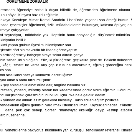
ĞRETMENE ZORBALIK
renciden öğrenciye zorbalık duyar bilirdik de, öğrenciden öğretmene olanını
u bu böyle. Kimyası bozuldu eğitimin.
nkaya Kocatepe Mimar Kemal Anadolu Lisesi’nde yaşandı son örneği bunun. S
sada çevirmişler öğretmeni, fiziki müdahalelerde bulunuyor, kafasını öpüyor, da
meye çalışıyorlar.
nıf seyrediyor, müdahale yok. Hepsinin bunu onayladığını düşünmek mümkün d
iniyorlar belli ki.
kimi yapan grubun üyesi mi bilemiyoruz onu.
şkentte dört bin mevcutlu bir lisede görev yaptım.
plardık öğrenciyi bahçeye sıraya sokar alırdık içeriye.
i bin sabah, iki bin öğlen. Yüz, iki yüz öğrenci geç kalırdı yine de. Bekletir dolaştırı
, kâğıt, izmarit ne varsa alıp çöp kutusuna atacaksınız, eğilmiş göreceğim hepin
kes ona.
mdi olsa ikinci haftaya kalmazdı idareciliğimiz.
yda alınır o anda bitirilirdi işimiz.
k şey anlatılabilir elbet düne dair, bugüne bakalım biz.
retmen, yönetici, müfettiş olarak her kademesinde görev aldım eğitimin. Gördüm
enci karşısındaki çaresizliğini burkuldu içim. “Ne hale geldik” dedim.
k yönden ele almak lazım gerekiyor meseleyi. Takip edilen eğitim politikası.
erin eğitim gemisini vardırmak istedikleri liman. Koydukları hedef. Yönetici y
i daha pek çok sebep. Sorsan “maneviyat eksikliği” deyip kestirip atacakla
ardır üzerlerine.
**
ul yöneticilerine bakıyoruz hükümetin yan kuruluşu sendikadan referanslı isimler