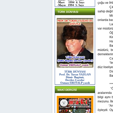
-Mart 1994 4. Sayı
çoğu ve İHL 
-Mayıs 1994 5. Sayı
Çı
sahip değil
TÜRK DÜNYASI
Mi
onlarda ba
La
var müdür
Öğ
Ki
Ha
Ba
müdürü, bu
derneklerin
Ce
“İ
düz liseliye
Da
TÜRK DÜNYASI
Prof. Dr. Turan YAZGAN
Ba
Dünü- Bugünü,
Dertler-Çareler
Osman ERENALP yazdı
**
“Ö
MAKİ DERGİSİ
aralarında 
bilgi aynı 
mezunu. İl
“Anadolu l
öyleydi. O