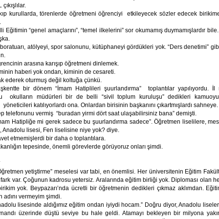
çıkışlılar.
kıp kurullarda, törenlerde öğretmeni öğrenciyi etkileyecek sözler edecek birikim
.
lli Eğitimin “genel amaçlarını”, “temel ilkelerini” sor okumamış duymamışlardır bile
şka.
boratuarı, atölyeyi, spor salonunu, kütüphaneyi gördükleri yok. “Ders denetimi” gib
ün.
rencinin arasına karışıp öğretmeni dinlemek.
minin haberi yok ondan, kiminin de cesareti.
k ederek oturmuş değil koltuğa çünkü.
şkentte bir dönem “İmam Hatiplileri şuurlandırma” toplantılar yapılıyordu. İl m
 okulların müdürleri bir de belli “sivil toplum kuruluşu” dedikleri kamuoyu
 yöneticileri katılıyorlardı ona. Onlardan birisinin başkanını çıkartmışlardı sahneye.
p telefonunu vermiş “buradan yirmi dört saat ulaşabilirsiniz bana” demişti.
mam Hatipliğe mi gerek sadece bu şuurlandırma sadece”. Öğretmen liselilere, mesle
, Anadolu lisesi, Fen liselisine niye yok? diye.
vet etmemişlerdi bir daha o toplantılara.
kanlığın tepesinde, önemli görevlerde görüyoruz onları şimdi.
*
ğretmen yetiştirme” meselesi var tabi, en önemlisi. Her üniversitenin Eğitim Fakül
fark var. Çoğunun kadrosu yetersiz. Aralarında eğitim birliği yok. Diploması olan h
birikim yok. Beypazarı’nda ücretli bir öğretmenin dedikleri çıkmaz aklımdan. Eğit
in adını vermeyim şimdi.
isesinde aldığımız eğitim ondan iyiydi hocam.” Doğru diyor, Anadolu liseler
ynandı üzerinde düştü seviye bu hale geldi. Atamayı bekleyen bir milyona yak