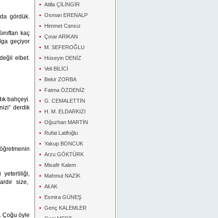
Atilla ÇİLİNGİR
Osman ERENALP
 da gördük.
Himmet Cansız
ınıftan kaç
Çınar ARIKAN
lga geçiyor
M. SEFEROĞLU
eğil elbet.
Hüseyin DENİZ
Veli BİLİCİ
Bekir ZORBA
Fatma ÖZDENİZ
rdık bahçeyi.
G. CEMALETTİN
izi” derdik
H. M. ELDARKIZI
Oğuzhan MARTİN
Rufat Latifoğlu
Yakup BONCUK
 öğretmenin
Arzu GÖKTÜRK
Misafir Kalem
eterliliği,
Mahmut NAZİK
rdır size,
Ali AK
Esmira GÜNEŞ
Genç KALEMLER
. Çoğu öyle