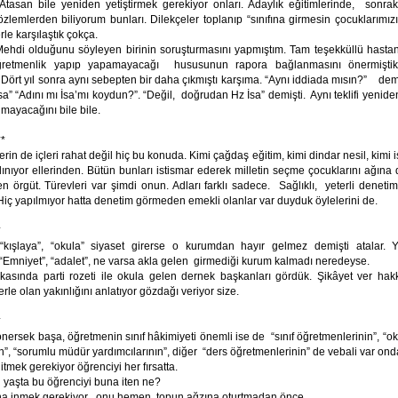
 Atasan bile yeniden yetiştirmek gerekiyor onları. Adaylık eğitimlerinde, sonrak
zlemlerden biliyorum bunları. Dilekçeler toplanıp “sınıfına girmesin çocuklarımı
le karşılaştık çokça.
uğunu söyleyen birinin soruşturmasını yapmıştım. Tam teşekküllü hastan
retmenlik yapıp yapamayacağı hususunun rapora bağlanmasını önermişti
Dört yıl sonra aynı sebepten bir daha çıkmıştı karşıma. “Aynı iddiada mısın?” dem
a” “Adını mı İsa’mı koydun?”. “Değil, doğrudan Hz İsa” demişti. Aynı teklifi yenid
nmayacağını bile bile.
**
lerin de içleri rahat değil hiç bu konuda. Kimi çağdaş eğitim, kimi dindar nesil, kimi 
lınıyor ellerinden. Bütün bunları istismar ederek milletin seçme çocuklarını ağın
 örgüt. Türevleri var şimdi onun. Adları farklı sadece. Sağlıklı, yeterli denetim
Hiç yapılmıyor hatta denetim görmeden emekli olanlar var duyduk öylelerini de.
*
“kışlaya”, “okula” siyaset girerse o kurumdan hayır gelmez demişti atalar.
 “Emniyet”, “adalet”, ne varsa akla gelen girmediği kurum kalmadı neredeyse.
kasında parti rozeti ile okula gelen dernek başkanları gördük. Şikâyet ver hakkı
lerle olan yakınlığını anlatıyor gözdağı veriyor size.
*
nersek başa, öğretmenin sınıf hâkimiyeti önemli ise de “sınıf öğretmenlerinin”, “ok
in”, “sorumlu müdür yardımcılarının”, diğer “ders öğretmenlerinin” de vebali var ond
itmek gerekiyor öğrenciyi her fırsatta.
 yaşta bu öğrenciyi buna iten ne?
a inmek gerekiyor onu hemen topun ağzına oturtmadan önce.