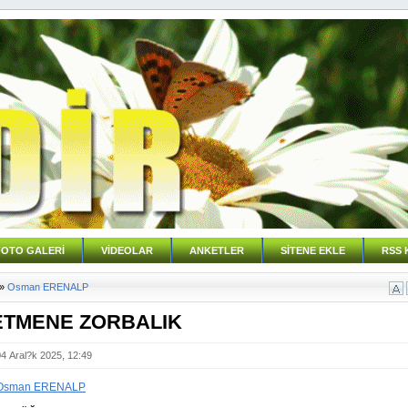
FOTO GALERİ
VİDEOLAR
ANKETLER
SİTENE EKLE
RSS 
»
Osman ERENALP
TMENE ZORBALIK
04 Aral?k 2025, 12:49
Osman ERENALP