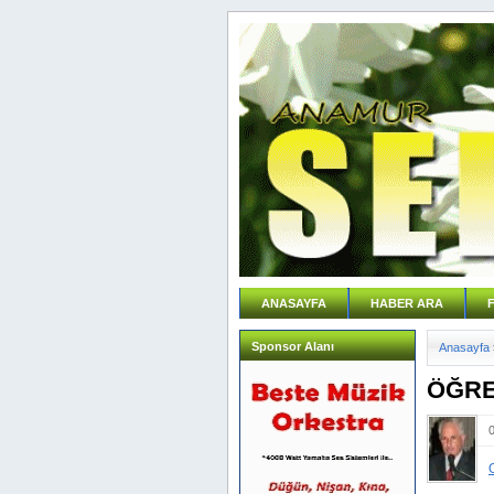
ANASAYFA
HABER ARA
Sponsor Alanı
Anasayfa
ÖĞRE