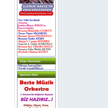
-Vav Gibi Sevilmek
-Sanatın
İçinden,İlknur BAKIŞ'ın
Penceresinden
-Ressam Mukaddes ÇOŞKUN
-Yazar Ömer AKŞAHAN
-Ressam Turan ENGİNOĞLU
-Ressam Önder AYDIN
-Ahşap S. Cengiz DÖNMEZ
-Yaprak S. Ömür KÖROĞLU
-Ressam İnci TARAKCIOĞLU
-Sanatçı Selin Melek AKTAN
-Heykelci Maksut KESİCİ
Kitap Tanıtımları
-Eflatun Sancısı(Şiir)
-Yörük Göçü(Hikâye)
Sponsor Alanı