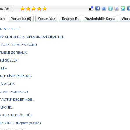
arı
Yorumlar (0)
Yorum Yaz
Tavsiye Et
Yazdırılabilir Sayfa
Word
Z MESELESİ
K" ŞİİRİ DERS KİTAPLARINDAN ÇIKARTILDI
 TÜRK DİLİ AİLESİ GÜNÜ
MENE ZORBALIK
TLİ SÖZLER
LEL=
NLI" KİMİN RORUNU?
 ATATÜRK
/LAR - KONUKLAR
 ALTINI" DEĞERİNDE...
MA)TİK...
N KURTULDUĞU GÜN
 BORCU (Deprem yazıları)