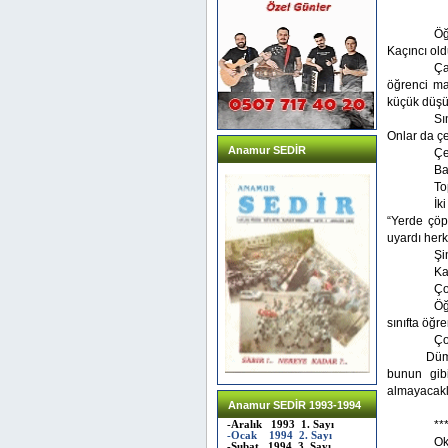
Ö
Öğ
Kaçıncı old
Ça
öğrenci ma
küçük düşür
Sı
Onlar da çek
Anamur SEDİR
Çe
Ba
To
İk
“Yerde çöp
uyardı her
Şi
Ka
Ço
Öğ
sınıfta öğr
Ço
Dümendekil
bunun gib
almayacakl
Anamur SEDİR 1993-1994
**
-Aralık 1993 1. Sayı
-Ocak 1994 2. Sayı
Ok
-Şubat 1994 3. Sayı