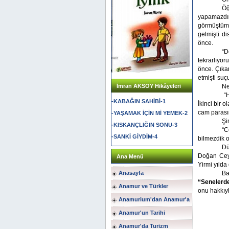
Öğ
yapamazdım.
görmüştüm a
gelmişti d
önce.
“D
tekrarlıyor
önce. Çıkam
etmişti suç
İmran AKSOY Hikâyeleri
Ne
“
-KABAĞIN SAHİBİ-1
İkinci bir 
cam parası
-YAŞAMAK İÇİN Mİ YEMEK-2
Şi
-KISKANÇLIĞIN SONU-3
“C
-SANKİ GİYDİM-4
bilmezdik o
Dü
Doğan Ceyl
Ana Menü
Yirmi yılda
Anasayfa
Ba
“Senelerde
Anamur ve Türkler
onu hakkıy
Anamurium'dan Anamur'a
Anamur'un Tarihi
Anamur'da Turizm