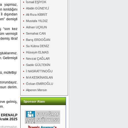
İsmail EŞİYOK
lsa yapmaz,
Abidin GÜNEYLİ
 kırıldığını
 İl dışından
Ali Rıza KİBRİT
ım” demişti
Mustafa YILDIZ
Adnan UÇKUN
ş “son kez
sim vermişti
Semahat CAN
demiş itiraf
Barış ERDOĞAN
Su Kübra DENİZ
Hüseyin ELMAS
ştuklarımız.
. Getirmişti
Nevzat ÇAĞLAR
Sadık GÜLTEKİN
İ NASRATTINOĞU
ü, müfettişi
M A KESKİNASLAN
zorundayız.
Özkan EMİROĞLU
usun derim.
Alperen Mersin
eve gelmiş,
Sponsor Alanı
im.
 ERENALP
Aralık 2025
 okunmuştur.