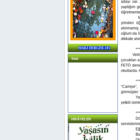
adayı var.
yaptığım gö
öğretmenler
Mehdi old
yönden öğ
alınmamış. 
oğlum da İs
dikkate alı
MAKİ DERGİSİ-105
**
Veli
Saat
çocukları a
FETÖ denen
okullarda. 
**
“Camiye”, 
görmüşler.
Ya
yetkili isim
**
Dö
HİKÂYELER
servislerin
Eğ
Bu
On