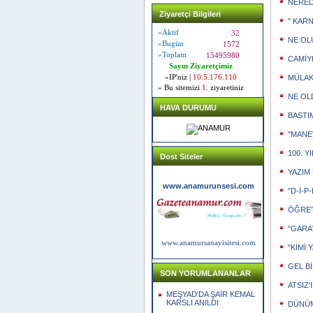
NERED
Ziyaretçi Bilgileri
" KARN
»Aktif
32
NE OL
»Bugün
1572
»Toplam
15495980
CAMİY
Sayın Ziyaretçimiz
»IP'niz |
10.5.176.110
MÜLAK
» Bu sitemizi
1.
ziyaretiniz
NE OL
HAVA DURUMU
BASTIM
"MANE
100. 
Dost Siteler
YAZIM 
www.anamurunsesi.com
"D-İ-P-
ÖĞRET
"GARA
www.anamursanayisitesi.com
"KİMİ 
GEL Bİ
SON YORUMLANANLAR
ATSIZ
MEŞYAD'DA ŞAİR KEMAL
KARSLI ANILDI
DÜNÜM