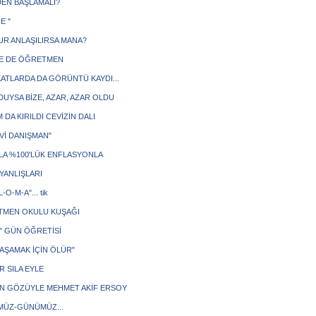
EN BAŞLAMALI?
E "
UR ANLAŞILIRSA MANA?
E DE ÖĞRETMEN
ATLARDA DA GÖRÜNTÜ KAYDI...
DUYSA BİZE, AZAR, AZAR OLDU
 DA KIRILDI CEVİZİN DALI
Vİ DANIŞMAN"
YILA %100'LÜK ENFLASYONLA
YANLIŞLARI
L-O-M-A"... tik
MEN OKULU KUŞAĞI
" GÜN ÖĞRETİSİ
YAŞAMAK İÇİN ÖLÜR"
R SILA EYLE
'IN GÖZÜYLE MEHMET AKİF ERSOY
ÜZ-GÜNÜMÜZ...