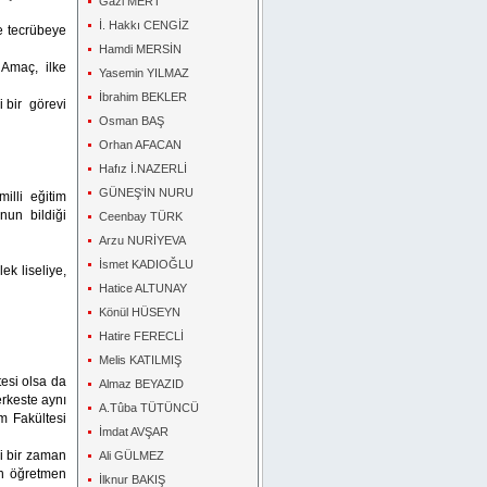
Gazi MERT
İ. Hakkı CENGİZ
e tecrübeye
Hamdi MERSİN
. Amaç, ilke
Yasemin YILMAZ
İbrahim BEKLER
i bir görevi
Osman BAŞ
Orhan AFACAN
Hafız İ.NAZERLİ
GÜNEŞ'İN NURU
illi eğitim
nun bildiği
Ceenbay TÜRK
Arzu NURİYEVA
İsmet KADIOĞLU
k liseliye,
Hatice ALTUNAY
Könül HÜSEYN
Hatire FERECLİ
Melis KATILMIŞ
tesi olsa da
Almaz BEYAZID
erkeste aynı
A.Tûba TÜTÜNCÜ
im Fakültesi
İmdat AVŞAR
i bir zaman
Ali GÜLMEZ
ın öğretmen
İlknur BAKIŞ