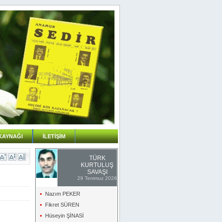
KAYNAĞI
İLETİŞİM
TÜRK
KURTULUŞ
SAVAŞI
29 Temmuz 2026
Nazım PEKER
Fikret SÜREN
Hüseyin ŞİNASİ