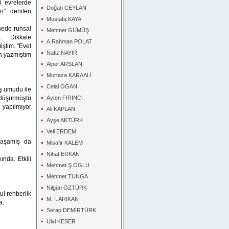
i evrelerde
Doğan CEYLAN
zın” denilen
Mustafa KAYA
ede ruhsal
Mehmet GÜMÜŞ
k. Dikkate
A.Rahman POLAT
iştim. “Evet
Nafiz NAYIR
en yazmıştım
Alper ARSLAN
Murtaza KARAALİ
Celal OGAN
iş umudu ile
a düşürmüştü
Ayten FIRINCI
 yapılmıyor
Ali KAPLAN
Ayşe AKTÜRK
Veli ERDEM
 Yaşamış da
Misafir KALEM
Nihat ERKAN
nda. Etkili
Mehmet Ş.OGLU
Mehmet TUNGA
Nilgün ÖZTÜRK
ul rehberlik
M. İ. ARIKAN
a.
Serap DEMİRTÜRK
Ulvi KESER