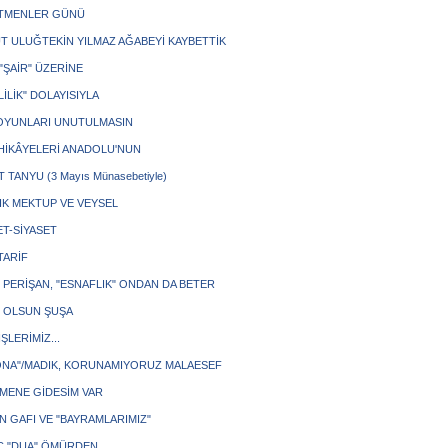
TMENLER GÜNÜ
T ULUĞTEKİN YILMAZ AĞABEYİ KAYBETTİK
, "ŞAİR" ÜZERİNE
İLİK" DOLAYISIYLA
OYUNLARI UNUTULMASIN
 HİKÂYELERİ ANADOLU'NUN
 TANYU (3 Mayıs Münasebetiyle)
ÇIK MEKTUP VE VEYSEL
ET-SİYASET
 TARİF
 PERİŞAN, "ESNAFLIK" ONDAN DA BETER
 OLSUN ŞUŞA
İŞLERİMİZ...
NA"/MADIK, KORUNAMIYORUZ MALAESEF
MENE GİDESİM VAR
İN GAFI VE "BAYRAMLARIMIZ"
Ç "DUA" ÖMÜRDEN