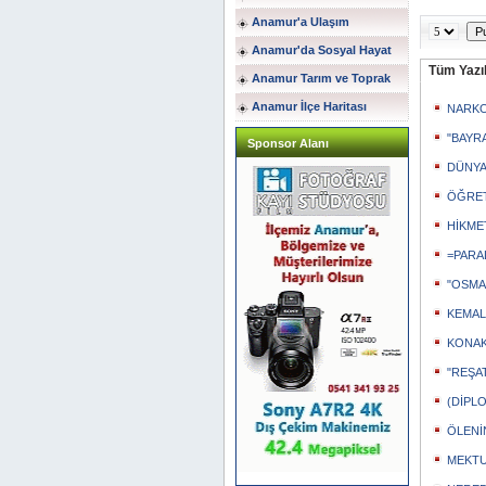
Anamur'a Ulaşım
Anamur'da Sosyal Hayat
Tüm Yazıl
Anamur Tarım ve Toprak
Anamur İlçe Haritası
NARKO
"BAYRA
Sponsor Alanı
DÜNYA
ÖĞRET
HİKME
=PARA
"OSMA
KEMAL
KONAK
"REŞAT
(DİPLO
ÖLENİ
MEKTUP