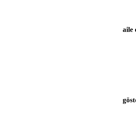
aile
*
göst