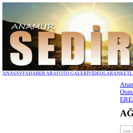
ANASAYFA
HABER ARA
FOTO GALERİ
VİDEOLAR
ANKETL
Anas
Osm
ERE
AĞ