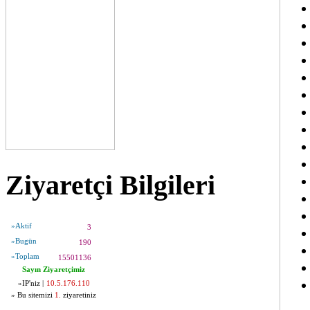
Ziyaretçi Bilgileri
»Aktif
3
»Bugün
190
»Toplam
15501136
Sayın Ziyaretçimiz
»IP'niz |
10.5.176.110
» Bu sitemizi
1.
ziyaretiniz