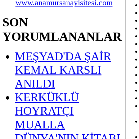
www.anamursanayisitesi.com
SON
YORUMLANANLAR
MEŞYAD'DA ŞAİR
KEMAL KARSLI
ANILDI
KERKÜKLÜ
HOYRATÇI
MUALLA
DÜNYA'NIN KİTABI