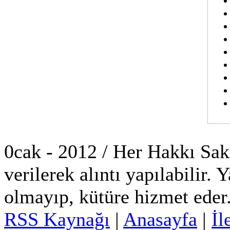
0cak - 2012 / Her Hakkı Saklı
verilerek alıntı yapılabilir. 
olmayıp, kütüre hizmet eder
RSS Kaynağı
|
Anasayfa
|
İl