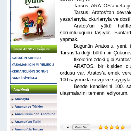
Tarsus, ARATOS’a vefa gös
Tarsus, Aratos’tan devral
yazarlarıyla, okurlarıyla ve dostl
Aratos’un yükü hafif
sorumluluğunu taşıyor. Bunlard
yapmak.
Bugünün Aratos’u, yeni, i
İmran AKSOY Hikâyeleri
Tarsus’ta değil bütün bir Çukurov
-KABAĞIN SAHİBİ-1
İlkelerimizdeki gibi Arato
-YAŞAMAK İÇİN Mİ YEMEK-2
ARATOS, bir kişiden olu
-KISKANÇLIĞIN SONU-3
ordusu var. Aratos’a emek vere
-SANKİ GİYDİM-4
100 sayımızla sevgi ve saygıyla
Bende kendilerini 100. sa
Ana Menü
ulaşmalarını temenni ediyorum.
Anasayfa
Anamur ve Türkler
Anamurium'dan Anamur'a
Anamur'un Tarihi
Anamur'da Turizm