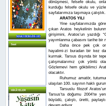
dönüşmesi, felsefe okulu, onlar
kurduğu felsefe okulu ve yüzlerc
sayfalarımıza taşımaya çalıştık.
ARATOS YILI
Yine sayfalarımızda görec
çıkan Aratos heykelinin bulunma
girişimini, Aratos’un yazdığı “
MAKİ DERGİSİ-105
yayımlanma çabasını tarihe bir n
Saat
Daha önce pek çok orta
hayalimi-zi buradan bir kez d
kurmak. Tarsus dışında bir te
çalışmalarımız çok yönlü ola
Gözlemevi hem gökbilimci Arat
olacaktır.
Ruhumuz amatör, tutumum
ulaşılan 100. sayının haklı guru
Tarsuslu filozof Aratos
HİKÂYELER
Tarsus’ta doğumu 2004’te yeni
büyüdü, çalıştı, üretti, paylaşt
devam ediyor.