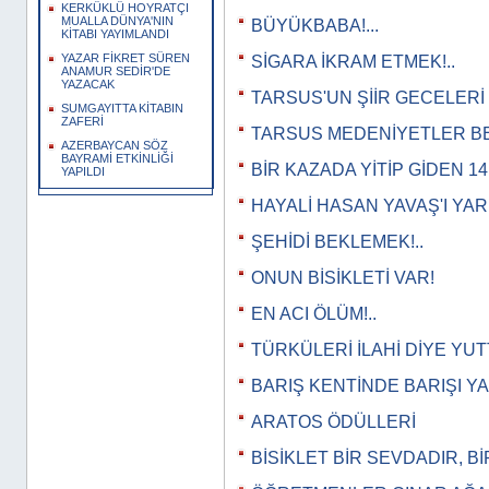
KERKÜKLÜ HOYRATÇI
MUALLA DÜNYA'NIN
BÜYÜKBABA!...
KİTABI YAYIMLANDI
YAZAR FİKRET SÜREN
SİGARA İKRAM ETMEK!..
ANAMUR SEDİR'DE
YAZACAK
TARSUS'UN ŞİİR GECELERİ
SUMGAYITTA KİTABIN
ZAFERİ
TARSUS MEDENİYETLER BE
AZERBAYCAN SÖZ
BAYRAMİ ETKİNLİĞİ
BİR KAZADA YİTİP GİDEN 1
YAPILDI
HAYALİ HASAN YAVAŞ'I YA
ŞEHİDİ BEKLEMEK!..
ONUN BİSİKLETİ VAR!
EN ACI ÖLÜM!..
TÜRKÜLERİ İLAHİ DİYE YU
BARIŞ KENTİNDE BARIŞI Y
ARATOS ÖDÜLLERİ
BİSİKLET BİR SEVDADIR, B