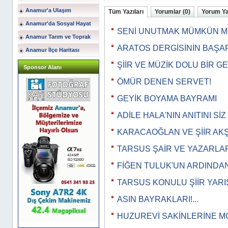
Anamur'a Ulaşım
Tüm Yazıları
Yorumlar (0)
Yorum Y
Anamur'da Sosyal Hayat
SENİ UNUTMAK MÜMKÜN M
Anamur Tarım ve Toprak
ARATOS DERGİSİNİN BAŞA
Anamur İlçe Haritası
ŞİİR VE MÜZİK DOLU BİR G
Sponsor Alanı
ÖMÜR DENEN SERVET!
GEYİK BOYAMA BAYRAMI
ADİLE HALA'NIN ANITINI Sİ
KARACAOĞLAN VE ŞİİR AK
TARSUS ŞAİR VE YAZARLAR
FİĞEN TULUK'UN ARDINDA
TARSUS KONULU ŞİİR YARI
ASIN BAYRAKLARI!...
HUZUREVİ SAKİNLERİNE M