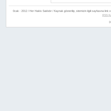
0cak - 2012 / Her Hakkı Saklıdır / Kaynak gösterilip, sitemizin ilgili sayfasına link ve
RSS Ka
(