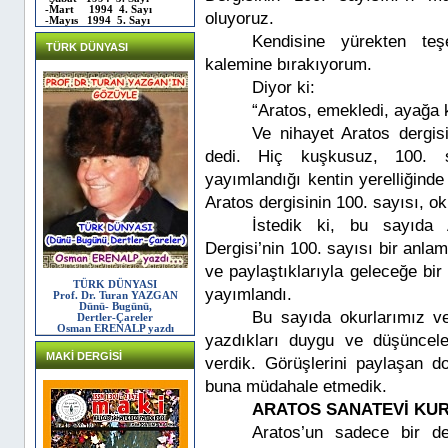
-Mart 1994 4. Sayı
oluyoruz.
-Mayıs 1994 5. Sayı
Kendisine yürekten te
TÜRK DÜNYASI
kalemine bırakıyorum.
Diyor ki:
“Aratos, emekledi, ayağa ka
Ve nihayet Aratos dergis
dedi. Hiç kuşkusuz, 100. s
yayımlandığı kentin yerelliğinde
Aratos dergisinin 100. sayısı, ok
İstedik ki, bu sayıda 
Dergisi’nin 100. sayısı bir anlamd
ve paylaştıklarıyla geleceğe bi
TÜRK DÜNYASI
yayımlandı.
Prof. Dr. Turan YAZGAN
Dünü- Bugünü,
Bu sayıda okurlarımız v
Dertler-Çareler
Osman ERENALP yazdı
yazdıkları duygu ve düşüncele
MAKİ DERGİSİ
verdik. Görüşlerini paylaşan do
buna müdahale etmedik.
ARATOS SANATEVİ KU
Aratos’un sadece bir de