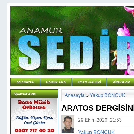
ANASAYFA
HABER ARA
FOTO GALERİ
VİDEOLAR
Sponsor Alanı
Anasayfa
»
Yakup BONCUK
ARATOS DERGİSİN
29 Ekim 2020, 21:53
Yakup BONCUK