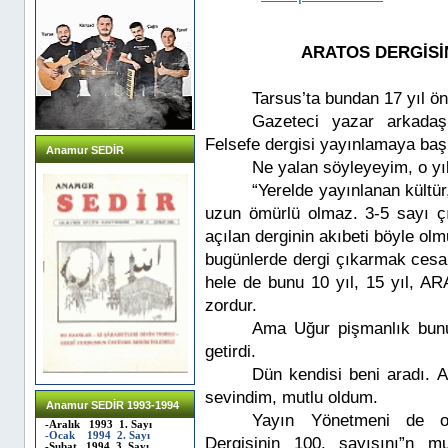
ARATOS DERGİSİNİ
Tarsus’ta bundan 17 yıl ön
Gazeteci yazar arkada
Felsefe dergisi yayınlamaya baş
Anamur SEDİR
Ne yalan söyleyeyim, o yı
“Yerelde yayınlanan kültür
uzun ömürlü olmaz. 3-5 sayı çı
açılan derginin akıbeti böyle olm
bugünlerde dergi çıkarmak cesar
hele de bunu 10 yıl, 15 yıl, A
zordur.
Ama Uğur pişmanlık bunu
getirdi.
Dün kendisi beni aradı. A
sevindim, mutlu oldum.
Anamur SEDİR 1993-1994
Yayın Yönetmeni de o
-Aralık 1993 1. Sayı
-Ocak 1994 2. Sayı
Dergisinin 100. sayısını”n m
-Şubat 1994 3. Sayı