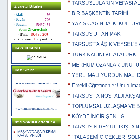
TARSUSLULARIN VEFASI AL
Ziyaretçi Bilgileri
BİR BAŞKENTİN TARİHİ
»Aktif
56
»Bugün
706
YAZ SICAĞINDA İKİ KÜLTÜR
»Toplam
15497454
Sayın Ziyaretçimiz
TARSUS'U TANIMAK
»IP'niz |
10.4.98.208
» Bu sitemizi
1.
ziyaretiniz
TARSUS'TA ÂŞIK VEYSEL'E
HAVA DURUMU
TÜRK KADINI VE ATATÜRK
MERHUM OZANLAR UNUTU
Dost Siteler
YERLİ MALI YURDUN MALI 
www.anamurunsesi.com
Emekli Öğretmenler Unutulma
TARSUS'TA NOSTALJİ AKŞA
TOPLUMSAL UZLAŞMA VE B
www.anamursanayisitesi.com
KÖYDE İNCİR ŞENLİĞİ
SON YORUMLANANLAR
TARSUS NİRE? ULUKIŞLA N
MEŞYAD'DA ŞAİR KEMAL
KARSLI ANILDI
"TALASEMİ ÇİÇEKLERİ SOL