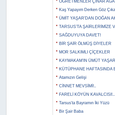
ÖĞRETMENLER ÇINAR AĞA
Kaş Yapayım Derken Göz Çık
ÜMİT YAŞAR'DAN DOĞAN A
TARSUS'TA ŞAİRLERİMİZE 
SAĞDUYUYA DAVET!
BİR ŞAİR ÖLMÜŞ DİYELER
MOR SALKIMLI ÇİÇEKLER
KAYMAKAM'IN ÜMÜT YAŞAR 
KÜTÜPHANE HAFTASINDA Bİ
Atamızın Gelişi
CİNNET MEVSİMİ!..
FARELİ KÖYÜN KAVALCISI!..
Tarsus'ta Bayramın İki Yüzü
Bir Şair Baba