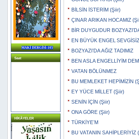
BİLSİN İSTERİM (Şiir)
ÇINAR ARIKAN HOCAMIZ (Şii
BİR DUYGUDUR BOZYAZI'D
EN BÜYÜK ENGEL SEVGİSİZ
MAKİ DERGİSİ-105
BOZYAZI'DA AĞIZ TADIMIZ
Saat
BEN ASLA ENGELLİYİM DEME 
VATAN BÖLÜNMEZ
BU MEMLEKET HEPİMİZİN (Şi
EY YÜCE MİLLET (Şiir)
SENİN İÇİN (Şiir)
ONA GÖRE (Şiir)
HİKÂYELER
TÜRKİYE'M
BU VATANIN SAHİPLERİYİZ (Ş