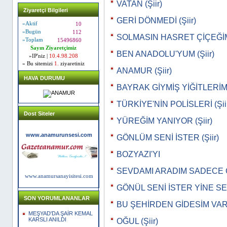
VATAN (Şiir)
Ziyaretçi Bilgileri
GERİ DÖNMEDİ (Şiir)
»Aktif
10
»Bugün
112
SOLMASIN HASRET ÇİÇEĞİM 
»Toplam
15496860
Sayın Ziyaretçimiz
BEN ANADOLU'YUM (Şiir)
»IP'niz |
10.4.98.208
» Bu sitemizi
1.
ziyaretiniz
ANAMUR (Şiir)
HAVA DURUMU
BAYRAK GİYMİŞ YİĞİTLERİM (
TÜRKİYE'NİN POLİSLERİ (Şii
Dost Siteler
YÜREĞİM YANIYOR (Şiir)
www.anamurunsesi.com
GÖNLÜM SENİ İSTER (Şiir)
BOZYAZI'YI
SEVDAMI ARADIM SADECE G
www.anamursanayisitesi.com
GÖNÜL SENİ İSTER YİNE SEV
SON YORUMLANANLAR
BU ŞEHİRDEN GİDESİM VAR (
MEŞYAD'DA ŞAİR KEMAL
KARSLI ANILDI
OĞUL (Şiir)