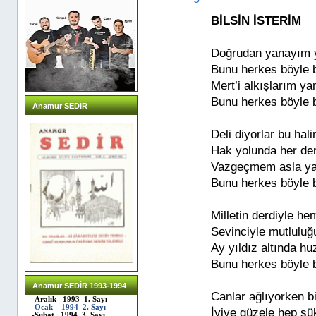
BİLSİN İSTERİM
Doğrudan yanayım 
Bunu herkes böyle b
Mert’i alkışlarım 
Bunu herkes böyle b
Anamur SEDİR
Deli diyorlar bu ha
Hak yolunda her de
Vazgeçmem asla ya
Bunu herkes böyle b
Milletin derdiyle h
Sevinciyle mutluluğ
Ay yıldız altında h
Bunu herkes böyle b
Anamur SEDİR 1993-1994
Canlar ağlıyorken 
-Aralık 1993 1. Sayı
-Ocak 1994 2. Sayı
İyiye güzele hep şü
-Şubat 1994 3. Sayı