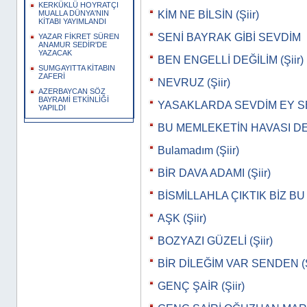
KERKÜKLÜ HOYRATÇI
KİM NE BİLSİN (Şiir)
MUALLA DÜNYA'NIN
KİTABI YAYIMLANDI
SENİ BAYRAK GİBİ SEVDİM
YAZAR FİKRET SÜREN
ANAMUR SEDİR'DE
YAZACAK
BEN ENGELLİ DEĞİLİM (Şiir)
SUMGAYITTA KİTABIN
ZAFERİ
NEVRUZ (Şiir)
AZERBAYCAN SÖZ
BAYRAMİ ETKİNLİĞİ
YASAKLARDA SEVDİM EY SEVG
YAPILDI
BU MEMLEKETİN HAVASI DEĞİ
Bulamadım (Şiir)
BİR DAVA ADAMI (Şiir)
BİSMİLLAHLA ÇIKTIK BİZ BU 
AŞK (Şiir)
BOZYAZI GÜZELİ (Şiir)
BİR DİLEĞİM VAR SENDEN (Ş
GENÇ ŞAİR (Şiir)