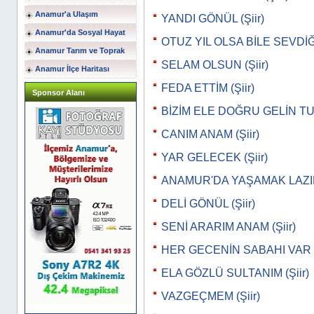
Anamur'a Ulaşım
YANDI GÖNÜL (Şiir)
Anamur'da Sosyal Hayat
OTUZ YIL OLSA BİLE SEVDİĞİ
Anamur Tarım ve Toprak
SELAM OLSUN (Şiir)
Anamur İlçe Haritası
FEDA ETTİM (Şiir)
Sponsor Alanı
BİZİM ELE DOĞRU GELİN TU
CANIM ANAM (Şiir)
YAR GELECEK (Şiir)
ANAMUR'DA YAŞAMAK LAZIM 
DELİ GÖNÜL (Şiir)
SENİ ARARIM ANAM (Şiir)
HER GECENİN SABAHI VAR D
ELA GÖZLÜ SULTANIM (Şiir)
VAZGEÇMEM (Şiir)