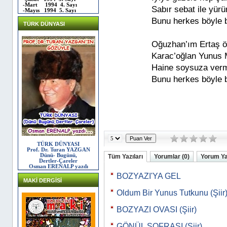
-Mart 1994 4. Sayı
Sabır sebat ile yürü
-Mayıs 1994 5. Sayı
Bunu herkes böyle b
TÜRK DÜNYASI
Oğuzhan’ım Ertaş ö
Karac’oğlan Yunus 
Haine soysuza ver
Bunu herkes böyle b
TÜRK DÜNYASI
Prof. Dr. Turan YAZGAN
Dünü- Bugünü,
Tüm Yazıları
Yorumlar (0)
Yorum Y
Dertler-Çareler
Osman ERENALP yazdı
BOZYAZI'YA GEL
MAKİ DERGİSİ
Oldum Bir Yunus Tutkunu (Şiir
BOZYAZI OVASI (Şiir)
GÖNÜL SOFRASI (Şiir)