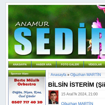
ANASAYFA
HABER ARA
FOTO GALERİ
VİDEOLAR
Sponsor Alanı
Anasayfa
»
Oğuzhan MARTİN
BİLSİN İSTERİM (Şii
15 Aral?k 2024, 21:00
Oğuzhan MARTİN