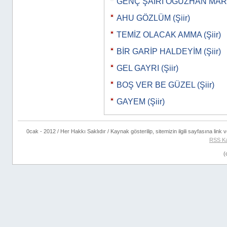
GENÇ ŞAİRİ OĞUZHAN MART
AHU GÖZLÜM (Şiir)
TEMİZ OLACAK AMMA (Şiir)
BİR GARİP HALDEYİM (Şiir)
GEL GAYRI (Şiir)
BOŞ VER BE GÜZEL (Şiir)
GAYEM (Şiir)
0cak - 2012 / Her Hakkı Saklıdır / Kaynak gösterilip, sitemizin ilgili sayfasına link ve
RSS K
(