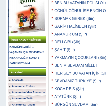
BEN BU VATANIN POLİSİ OLA
GÖNÜL GÖNÜL İSE ENGİN OLM
SORMAK GEREK (Şiir)
GARİP HALİMDEN (Şiir)
ANAMUR'UM (Şiir)
İmran AKSOY Hikâyeleri
DELİ GİBİ (Şiir)
-KABAĞIN SAHİBİ-1
ŞAHİT (Şiir)
-YAŞAMAK İÇİN Mİ YEMEK-2
YAKMAYIN ÇOCUKLARI (Şiir
-KISKANÇLIĞIN SONU-3
-SANKİ GİYDİM-4
BENİM SEVDAM MİLLET
Ana Menü
HER ŞEY BU VATAN İÇİN (Şii
Anasayfa
SEVDAMIZ TÜRKİYE (Şiir)
Anamur ve Türkler
KOCA REİS (Şiir)
Anamurium'dan Anamur'a
ATATÜRK (Şiir)
Anamur'un Tarihi
SÜRGÜN SEVDAM (Şiir)
Anamur'da Turizm