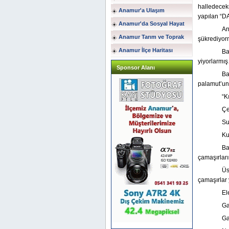
halledecek
Anamur'a Ulaşım
yapılan “D
Anamur'da Sosyal Hayat
An
Anamur Tarım ve Toprak
şükrediyo
Anamur İlçe Haritası
Ba
yiyorlarmı
Sponsor Alanı
Ba
palamut’unu
“K
Çe
Su
Ku
Ba
çamaşırları
Üs
çamaşırlar
El
Ga
Ga