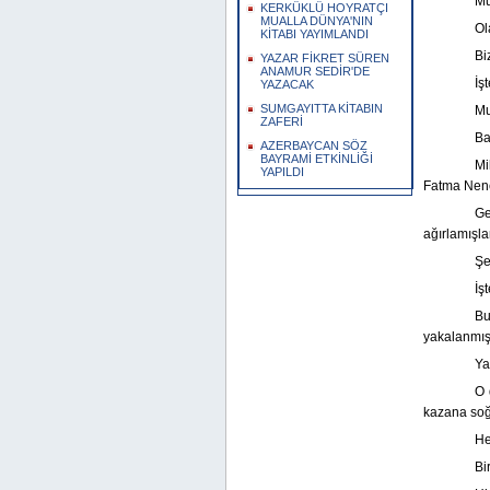
Mu
KERKÜKLÜ HOYRATÇI
MUALLA DÜNYA'NIN
Ol
KİTABI YAYIMLANDI
Bi
YAZAR FİKRET SÜREN
ANAMUR SEDİR'DE
İş
YAZACAK
SUMGAYITTA KİTABIN
Mu
ZAFERİ
Ba
AZERBAYCAN SÖZ
BAYRAMİ ETKİNLİĞİ
Mi
YAPILDI
Fatma Nene
Ge
ağırlamışl
Şe
İş
Bu
yakalanmı
Ya
O 
kazana so
He
Bi