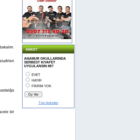
 bakalım.
ANKET
ANAMUR OKULLARINDA
afirleri
SERBEST KIYAFET
UYGULANSIN MI?
EVET
HAYIR
FİKRİM YOK
astalığa
Tüm Anketler
cele bir