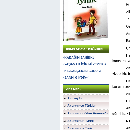
Gü
Ai
Ta
Ge
An
Ba
Çe
İmran AKSOY Hikâyeleri
He
-KABAĞIN SAHİBİ-1
komşumuz
-YAŞAMAK İÇİN Mİ YEMEK-2
An
-KISKANÇLIĞIN SONU-3
yiyecekle 
-SANKİ GİYDİM-4
Ek
karışımı su
Ana Menü
Am
Anasayfa
Ül
Anamur ve Türkler
An
Anamurium'dan Anamur'a
göre biraz
Anamur'un Tarihi
Kı
An
Anamur'da Turizm