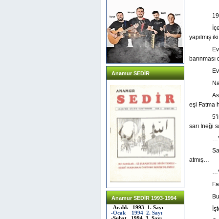
19
İç
yapılmış iki
Ev
barınması 
Ev
Anamur SEDİR
Na
As
eşi Fatma 
5’
sarı İneği
…V
Sa
atmış…
…V
Fa
Bu
Anamur SEDİR 1993-1994
-Aralık 1993 1. Sayı
İş
-Ocak 1994 2. Sayı
-Şubat 1994 3. Sayı