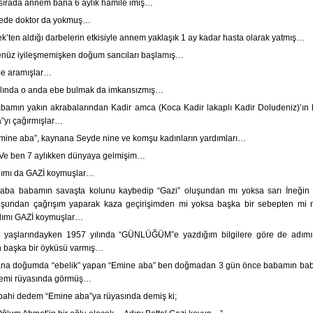
sırada annem bana 6 aylık hamile imiş…
çede doktor da yokmuş…
ek’ten aldığı darbelerin etkisiyle annem yaklaşık 1 ay kadar hasta olarak yatmış…
nüz iyileşmemişken doğum sancıları başlamış…
e aramışlar…
lında o anda ebe bulmak da imkansızmış…
bamın yakın akrabalarından Kadir amca (Koca Kadir lakaplı Kadir Doludeniz)’ın 
”yı çağırmışlar…
mine aba”, kaynana Seyde nine ve komşu kadınların yardımları…
e ben 7 aylıkken dünyaya gelmişim…
ımı da GAZİ koymuşlar…
aba babamın savaşta kolunu kaybedip “Gazi” oluşundan mı yoksa sarı İneği
şundan çağrışım yaparak kaza geçirişimden mi yoksa başka bir sebepten mi 
dımı GAZİ koymuşlar…
 yaşlarındayken 1957 yılında “GÜNLÜĞÜM”e yazdığım bilgilere göre de adımı
 başka bir öyküsü varmış…
na doğumda “ebelik” yapan “Emine aba” ben doğmadan 3 gün önce babamın bab
demi rüyasında görmüş…
pahi dedem “Emine aba”ya rüyasında demiş ki;