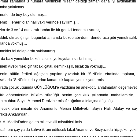
rmal zamanda 3 numara yakılırken misafir geldiği zaman daha iyi aydınlansın
amba yakılırmış…
nerler de boy-boy olurmuş…
emici Feneri” olan hali vakti yerinde sayılırmış…
zim de 3 ve 14 numaralı lamba ile bir gemici fenerimiz varmış…
ektrik olmadığı için bugünkü anlamda buzdolabı-derin dondurucu gibi yemek sakl
alar da yokmuş…
mekler tel dolaplarda saklanırmış…
 da bazı yemekler bozulmasın diye kuyulara sarkıtılırmış…
mek yiyebilmek için tabak, çatal, demir kaşık, bıçak da yokmuş…
lenin bütün fertleri ağaçtan yapılan yuvarlak bir “SİNİ”nin etrafında toplanır,
şıklarla “SİNİ”nin orta yerine konan tek kaptan yemek yerlermiş…
rada çocukluğumda GÜNLÜĞÜM’e yazdığım bir anekdotu anlatmadan geçemeye
tlık dönemlerinin hüküm sürdüğü benim çocukluk yıllarımda mahallemizin, 
in muhtarı Sayın Mehmet Deniz bir misafir ağırlama telaşına düşmüş…
lecek olan misafir de Anamur’lu Mersin Milletvekili Sayın Halil Atalay ve say
irlikte Ankara’dan,
M.M. Meclisi’nden gelen milletvekili misafirleri imiş…
safirlere çay ya da kahve ikram edilecek fakat Anamur ve Bozyazı’da hiç şeker y