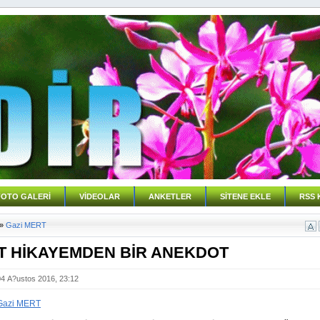
FOTO GALERİ
VİDEOLAR
ANKETLER
SİTENE EKLE
RSS 
»
Gazi MERT
T HİKAYEMDEN BİR ANEKDOT
04 A?ustos 2016, 23:12
Gazi MERT