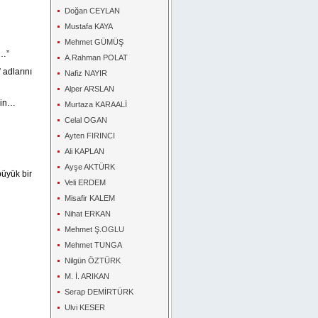
Doğan CEYLAN
Mustafa KAYA
Mehmet GÜMÜŞ
l…”
A.Rahman POLAT
 adlarını
Nafiz NAYIR
Alper ARSLAN
sin…
Murtaza KARAALİ
Celal OGAN
Ayten FIRINCI
Ali KAPLAN
Ayşe AKTÜRK
büyük bir
Veli ERDEM
Misafir KALEM
Nihat ERKAN
Mehmet Ş.OGLU
Mehmet TUNGA
Nilgün ÖZTÜRK
M. İ. ARIKAN
Serap DEMİRTÜRK
Ulvi KESER