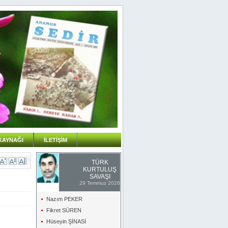
KAYNAĞI
İLETİŞİM
TÜRK
KURTULUŞ
SAVAŞI
29 Temmuz 2026
Nazım PEKER
Fikret SÜREN
Hüseyin ŞİNASİ