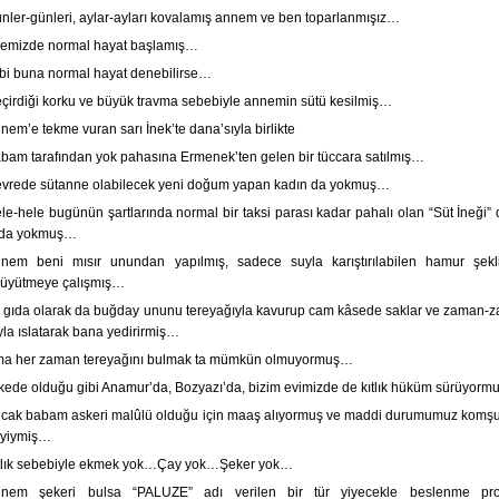
nler-günleri, aylar-ayları kovalamış annem ve ben toparlanmışız…
lemizde normal hayat başlamış…
bi buna normal hayat denebilirse…
çirdiği korku ve büyük travma sebebiyle annemin sütü kesilmiş…
nem’e tekme vuran sarı İnek’te dana’sıyla birlikte
bam tarafından yok pahasına Ermenek’ten gelen bir tüccara satılmış…
vrede sütanne olabilecek yeni doğum yapan kadın da yokmuş…
le-hele bugünün şartlarında normal bir taksi parası kadar pahalı olan “Süt İneği” 
da yokmuş…
nem beni mısır unundan yapılmış, sadece suyla karıştırılabilen hamur şekl
büyütmeye çalışmış…
 gıda olarak da buğday ununu tereyağıyla kavurup cam kâsede saklar ve zaman-
yla ıslatarak bana yedirirmiş…
a her zaman tereyağını bulmak ta mümkün olmuyormuş…
kede olduğu gibi Anamur’da, Bozyazı’da, bizim evimizde de kıtlık hüküm sürüyor
cak babam askeri malûlü olduğu için maaş alıyormuş ve maddi durumumuz komşu
 iyiymiş…
tlık sebebiyle ekmek yok…Çay yok…Şeker yok…
nem şekeri bulsa “PALUZE” adı verilen bir tür yiyecekle beslenme pro