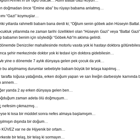
Oğlum Ahmet’in bir oğlu olacak… Adını Battal Gazi koyun…”
n doğmadan önce “Emine aba” bu rüyayı babama anlatmış…
ımı “Gazi” koymuşlar…
eriki yıllarda rahmetli babam bana derdi ki; “Oğlum senin göbek adın Hüseyin Batta
cukluk yıllarımda ne zaman tarihi özellikleri olan “Hüseyin Gazi” veya “Battal Gazi”
 babamın benim için söylediği “Göbek Adı”m aklıma gelirdi.
dönemde Denizciler mahallesinde motorlu vasıta yok ki hastayı doktora götürebile
rıca şehir merkezinde doktor yok ki tedavi için doktora gidebilesin…
e yine o dönemde 7 aylık dünyaya gelen pek çocuk da yok…
te bu alışılmamış durumlar sebebiyle babam büyük bir telaşa kapılmış…
r tarafta loğusa yatağında, erken doğum yapan ve sarı İneğin darbesiyle karnında 
un annem…
ğer yanda 2 ay erken dünyaya gelen ben…
ğduğum zaman adeta ölü doğmuşum…
ç nefesim çıkmazmış…
yse ki kısa bir müddet sonra nefes almaya başlamışım…
ışılmışın dışında bir doğum…
 KÜVEZ var ne de Hijyenik bir ortam…
rkeste bir telaş, bir telaş ki sormayın…