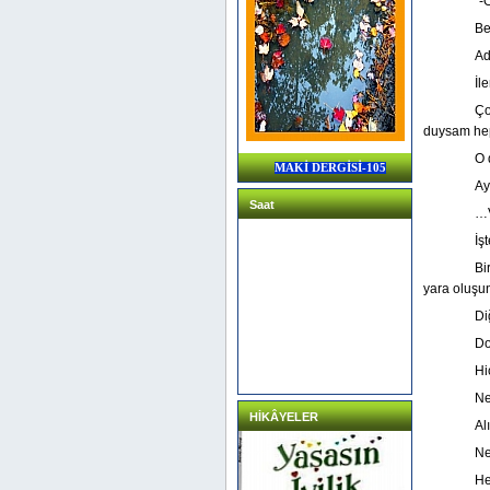
“-
Be
Ad
İl
Ço
duysam hep
O 
MAKİ DERGİSİ-105
Ay
Saat
…V
İş
Bi
yara oluş
Di
Do
Hi
Ne
HİKÂYELER
Al
Ne
He