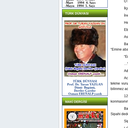
O 
-Mart 1994 4. Sayı
-Mayıs 1994 5. Sayı
İl
TÜRK DÜNYASI
İn
He
Eb
As
Ba
“Emine aba
“E
…V
Ad
Ac
TÜRK DÜNYASI
tekme vuru
Prof. Dr. Turan YAZGAN
Dünü- Bugünü,
bilinmez a
Dertler-Çareler
Osman ERENALP yazdı
12
konmasının
MAKİ DERGİSİ
Ba
Sipahi de
Si