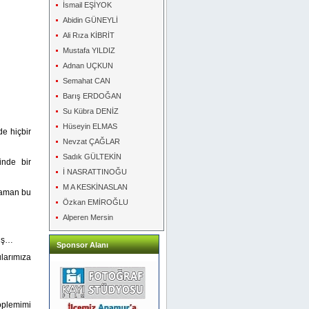
İsmail EŞİYOK
Abidin GÜNEYLİ
Ali Rıza KİBRİT
Mustafa YILDIZ
Adnan UÇKUN
Semahat CAN
Barış ERDOĞAN
Su Kübra DENİZ
Hüseyin ELMAS
de hiçbir
Nevzat ÇAĞLAR
Sadık GÜLTEKİN
inde bir
İ NASRATTINOĞU
M A KESKİNASLAN
zaman bu
Özkan EMİROĞLU
Alperen Mersin
muş…
Sponsor Alanı
larımıza
plemimi