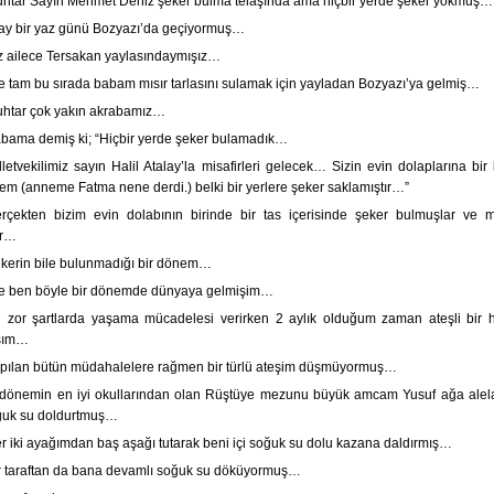
htar Sayın Mehmet Deniz şeker bulma telaşında ama hiçbir yerde şeker yokmuş…
ay bir yaz günü Bozyazı’da geçiyormuş…
z ailece Tersakan yaylasındaymışız…
te tam bu sırada babam mısır tarlasını sulamak için yayladan Bozyazı’ya gelmiş…
htar çok yakın akrabamız…
bama demiş ki; “Hiçbir yerde şeker bulamadık…
lletvekilimiz sayın Halil Atalay’la misafirleri gelecek… Sizin evin dolaplarına bir
m (anneme Fatma nene derdi.) belki bir yerlere şeker saklamıştır…”
rçekten bizim evin dolabının birinde bir tas içerisinde şeker bulmuşlar ve mis
ar…
kerin bile bulunmadığı bir dönem…
te ben böyle bir dönemde dünyaya gelmişim…
 zor şartlarda yaşama mücadelesi verirken 2 aylık olduğum zaman ateşli bir h
şım…
pılan bütün müdahalelere rağmen bir türlü ateşim düşmüyormuş…
dönemin en iyi okullarından olan Rüştüye mezunu büyük amcam Yusuf ağa alela
ğuk su doldurtmuş…
r iki ayağımdan baş aşağı tutarak beni içi soğuk su dolu kazana daldırmış…
r taraftan da bana devamlı soğuk su döküyormuş…