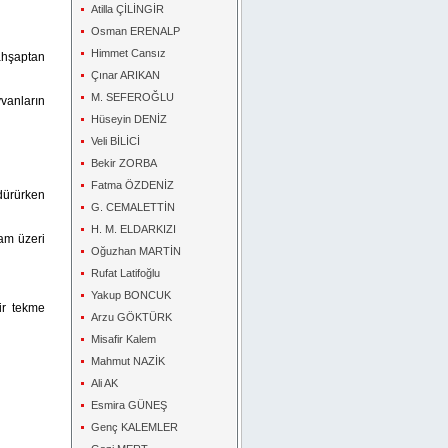
Atilla ÇİLİNGİR
Osman ERENALP
Himmet Cansız
ahşaptan
Çınar ARIKAN
M. SEFEROĞLU
vanların
Hüseyin DENİZ
Veli BİLİCİ
Bekir ZORBA
Fatma ÖZDENİZ
dürürken
G. CEMALETTİN
H. M. ELDARKIZI
am üzeri
Oğuzhan MARTİN
Rufat Latifoğlu
Yakup BONCUK
ir tekme
Arzu GÖKTÜRK
Misafir Kalem
Mahmut NAZİK
Ali AK
Esmira GÜNEŞ
Genç KALEMLER