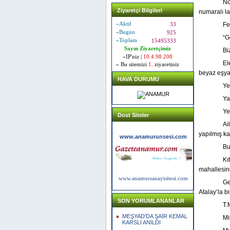
No
Ziyaretçi Bilgileri
numaralı l
»Aktif
Fe
33
»Bugün
925
“G
»Toplam
15495333
Sayın Ziyaretçimiz
Bi
»IP'niz |
10.4.98.208
El
» Bu sitemizi
1.
ziyaretiniz
beyaz eşy
HAVA DURUMU
Ye
Ya
Ye
Dost Siteler
Ai
yapılmış ka
www.anamurunsesi.com
Bu
Kı
mahallesin
www.anamursanayisitesi.com
Ge
Atalay’la b
SON YORUMLANANLAR
T.
MEŞYAD'DA ŞAİR KEMAL
Mi
KARSLI ANILDI