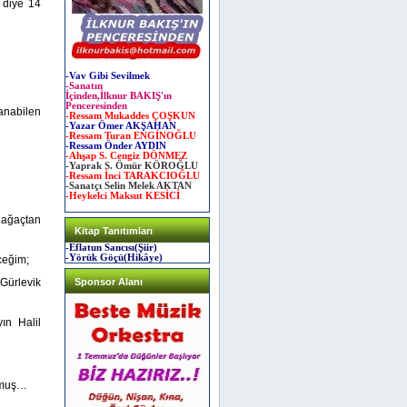
 diye 14
-Vav Gibi Sevilmek
-Sanatın
İçinden,İlknur BAKIŞ'ın
Penceresinden
anabilen
-Ressam Mukaddes ÇOŞKUN
-Yazar Ömer AKŞAHAN
-Ressam Turan ENGİNOĞLU
-Ressam Önder AYDIN
-Ahşap S. Cengiz DÖNMEZ
-Yaprak S. Ömür KÖROĞLU
-Ressam İnci TARAKCIOĞLU
-Sanatçı Selin Melek AKTAN
-Heykelci Maksut KESİCİ
 ağaçtan
Kitap Tanıtımları
-Eflatun Sancısı(Şiir)
-Yörük Göçü(Hikâye)
ceğim;
Gürlevik
Sponsor Alanı
ın Halil
okmuş…