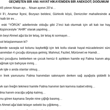
GEÇMİŞTEN BİR ANI: HAYAT HİKAYEMDEN BİR ANEKDOT; DOĞUMUM
45 yılının Nisan ayı… Nisan ayının 20’si…
el İl’i, Anamur İlçesi, Bozyazı beldesi, Gürlevik köyü, Denizciler mahallesinde 
 katlı bir ev…
 eski “YÖRÜK” adetlerinde olduğu gibi 2’inci katı oturmak için alt katı ise hay
düşüncesiyle “AHIR” olarak yapılmış…
in beyi Ahmet ağa’da bir telaş, bir telaş ki sormayın…
sıl telaşlanmasın ki?
kerde savaşta sol kolunu kaybettiği için tek kollu olarak hayat mücadelesini sür
hanımdan 4 çocuğu dünyaya gelmiş; Mahmut, Fazilet, Mürüvvet ve Hamdi…
inci çocuğunu beklerken ve çocuk henüz 6 aylıkken hamile eşi Fatma hanım akş
 sağmak için bahçeye inmiş…
e işte o anda olanlar olmuş…
rı İnek yavrusunu Fatma hanımdan sakınayım derken sağ ayağıyla şiddetli b
e sarı İneğin tekmesi hamile Fatma hanımın tam karnına isabet etmiş…
tma hanım oracığa yığılıp kalmış…
nu gören kaynana Seyde nine çığlığı basmış…
te Ahmet ağa’daki telaşın sebebi bu çığlıkmış…