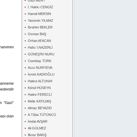
Gazi MERT
İ. Hakkı CENGİZ
Hamdi MERSİN
Yasemin YILMAZ
İbrahim BEKLER
Osman BAŞ
Orhan AFACAN
hanımını
Hafız İ.NAZERLİ
GÜNEŞ'İN NURU
Ceenbay TÜRK
Arzu NURİYEVA
İsmet KADIOĞLU
Hatice ALTUNAY
n anneme
Könül HÜSEYN
nedendir
Hatire FERECLİ
Melis KATILMIŞ
n “Gazi”
Almaz BEYAZID
A.Tûba TÜTÜNCÜ
ası olan
İmdat AVŞAR
Ali GÜLMEZ
İlknur BAKIŞ