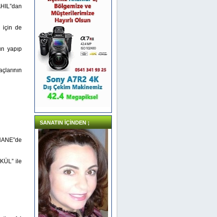
AHIL”dan
 için de
un yapıp
çlarının
SANATIN İÇİNDEN ;
RHANE”de
“KÜL” ile