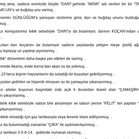
miş ama, sadece evimizde köyde “DARI”,şehirde “MISIR” adı verilen bir tür “T
ARI UN”u ve buğday unu varmış…
nemin GÜNLÜĞÜM’e yansıyan sözlerine göre, darı ve buğday ununu bulduğu
rmuş…
zı komşularımız kıtlık sebebiyle “DARI”yı da bulamıyor, darının KOÇAN’ından 
ş…
zıları darı koçanını da bulamıyor sadece yaylalarda yetişen meşe (pelit) ağa
 toplayıp un yaptırıp yiyorlarmış…
ıtlık” döneminin daha başka yan etkileri de varmış…
vrede Akarsu, evde kurna’dan akan su da yokmuş…
,10’larca kişinin hayvanlarını da suladığı bir kuyudan getiriliyormuş…
yudan getirilen ve hijyenik olmayan su ile çamaşırlar yıkanıyormuş…
zı aileler kuyunun başındaki üstü açık 4 duvardan ibaret olan “ÇAMAŞI
nı yıkıyorlarmış…
telik kıtlık sebebiyle sabun bile alınamıyor ve sabun yerine “PELİT” ten yapılan 
 yıkanıyormuş…
ektrik olmadığı için gaz lambasıyla veya fenerle idare ediliyormuş…
z da bulunmadığı zamanlar “ÇIRA” ile aydınlanılıyormuş…
z lambası 3-5-8-14…şeklinde numaralı olurmuş…