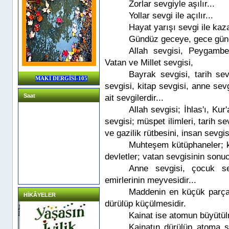
Zorlar sevgiyle aşılır...
Yollar sevgi ile açılır...
Hayat yarışı sevgi ile kazan
Gündüz geceye, gece gündü
Allah sevgisi, Peygambe
Vatan ve Millet sevgisi,
Bayrak sevgisi, tarih sev
MAKİ DERGİSİ-105
sevgisi, kitap sevgisi, anne sevg
Saat
ait sevgilerdir...
Allah sevgisi; İhlas'ı, Kur
sevgisi; müspet ilimleri, tarih se
ve gazilik rütbesini, insan sevg
Muhteşem kütüphaneler; k
devletler; vatan sevgisinin sonu
Anne sevgisi, çocuk sev
emirlerinin meyvesidir...
Maddenin en küçük parça
HİKÂYELER
dürülüp küçülmesidir.
Kainat ise atomun büyütül
Kainatın dürülüp atoma 