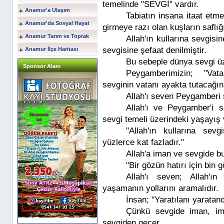
temelinde "SEVGİ" vardır.
Anamur'a Ulaşım
Tabiatın insana itaat etme
Anamur'da Sosyal Hayat
girmeye razı olan kuşların saflığ
Anamur Tarım ve Toprak
Allah'ın kullarına sevgi
sevgisine şefaat denilmiştir.
Anamur İlçe Haritası
Bu sebeple dünya sevgi üze
Sponsor Alanı
Peygamberimizin; "Vata
sevginin vatanı ayakta tutacağına
Allah'ı seven Peygamberi s
Allah'ı ve Peygamber'i 
sevgi temeli üzerindeki yaşayış v
"Allah'ın kullarına sev
yüzlerce kat fazladır."
Allah'a iman ve sevgide b
"Bir gözün hatırı için bin g
Allah'ı seven; Allah'ın
yaşamanın yollarını aramalıdır.
İnsan; "Yaratılanı yaratan
Çünkü sevgide iman, ima
sevgiden geçer.