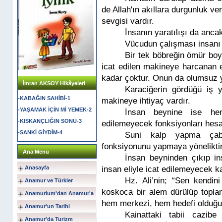
de Allah'ın akıllara durgunluk ve
sevgisi vardır.
İnsanın yaratılışı da ancak 
Vücudun çalışması insanı h
Bir tek böbreğin ömür boy
icat edilen makineye harcanan 
kadar çoktur. Onun da olumsuz ya
İmran AKSOY Hikâyeleri
Karaciğerin gördüğü iş 
-KABAĞIN SAHİBİ-1
makineye ihtiyaç vardır.
-YAŞAMAK İÇİN Mİ YEMEK-2
İnsan beynine ise hen
-KISKANÇLIĞIN SONU-3
edilemeyecek fonksiyonları hesa
-SANKİ GİYDİM-4
Suni kalp yapma çab
fonksiyonunu yapmaya yöneliktir
Ana Menü
İnsan beyninden çıkıp i
Anasayfa
insan eliyle icat edilemeyecek kad
Hz. Ali’nin; “Sen kendi
Anamur ve Türkler
koskoca bir alem dürülüp toplan
Anamurium'dan Anamur'a
hem merkezi, hem hedefi olduğun
Anamur'un Tarihi
Kainattaki tabii cazib
Anamur'da Turizm