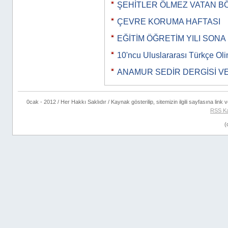
ŞEHİTLER ÖLMEZ VATAN BÖ
ÇEVRE KORUMA HAFTASI
EĞİTİM ÖĞRETİM YILI SONA
10'ncu Uluslararası Türkçe Olim
ANAMUR SEDİR DERGİSİ VE B
0cak - 2012 / Her Hakkı Saklıdır / Kaynak gösterilip, sitemizin ilgili sayfasına link ve
RSS K
(