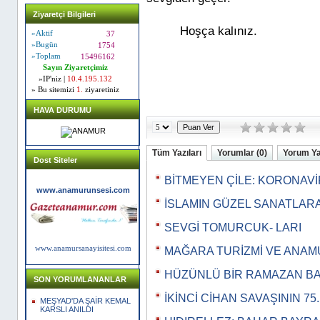
Ziyaretçi Bilgileri
Hoşça kalınız.
»Aktif
37
»Bugün
1754
»Toplam
15496162
Sayın Ziyaretçimiz
»IP'niz |
10.4.195.132
» Bu sitemizi
1.
ziyaretiniz
HAVA DURUMU
Tüm Yazıları
Yorumlar (0)
Yorum Y
Dost Siteler
BİTMEYEN ÇİLE: KORONAV
www.anamurunsesi.com
İSLAMIN GÜZEL SANATLAR
SEVGİ TOMURCUK- LARI
www.anamursanayisitesi.com
MAĞARA TURİZMİ VE ANA
HÜZÜNLÜ BİR RAMAZAN B
SON YORUMLANANLAR
İKİNCİ CİHAN SAVAŞININ 75
MEŞYAD'DA ŞAİR KEMAL
KARSLI ANILDI