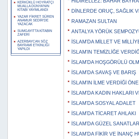
HIDIRELLEZ: BAHAR BAYRA
KERKÜKLÜ HOYRATÇI
MUALLA DÜNYA'NIN
KİTABI YAYIMLANDI
DİNLERDE ORUÇ, SAĞLIK 
YAZAR FİKRET SÜREN
ANAMUR SEDİR'DE
RAMAZAN SULTAN
YAZACAK
ANTALYA YÖRÜK SEMPOZ
SUMGAYITTA KİTABIN
ZAFERİ
İSLAM'DA MİLLET VE MİLLİY
AZERBAYCAN SÖZ
BAYRAMİ ETKİNLİĞİ
YAPILDI
İSLAM'IN TEMİZLİĞE VERDİ
İSLAM'DA HOŞGÖRÜLÜ OL
İSLAM'DA SAVAŞ VE BARIŞ
İSLAM'IN İLME VERDİĞİ ÖN
İSLAM'DA KADIN HAKLARI V
İSLAM'DA SOSYAL ADALET
İSLAM'DA TİCARET AHLAKI
İSLAM'DA GÜZEL SANATLA
İSLAM'DA FİKİR VE İNANÇ 