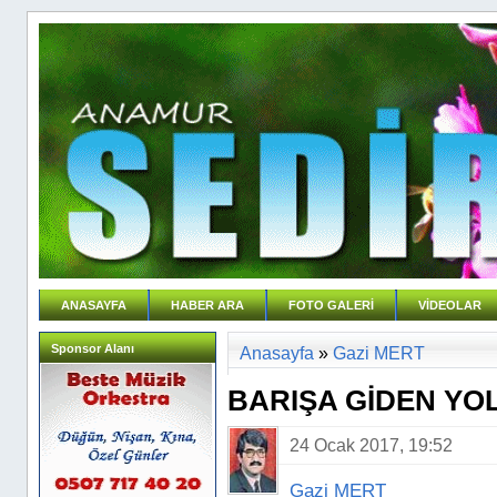
ANASAYFA
HABER ARA
FOTO GALERİ
VİDEOLAR
Sponsor Alanı
Anasayfa
»
Gazi MERT
BARIŞA GİDEN YO
24 Ocak 2017, 19:52
Gazi MERT