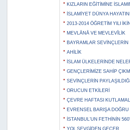
KIZLARIN EĞİTİMİNE İSLAMI
İSLAMİYET DÜNYA HAYATIN
2013-2014 ÖĞRETİM YILI İK
MEVLÂNÂ VE MEVLEVÎLİK
BAYRAMLAR SEVİNÇLERİN 
AHİLİK
İSLAM ÜLKELERİNDE NELE
GENÇLERİMİZE SAHİP ÇIK
SEVİNÇLERİN PAYLAŞILDIĞ
ORUCUN ETKİLERİ
ÇEVRE HAFTASI KUTLAMAL
EVRENSEL BARIŞA DOĞRU
İSTANBUL'UN FETHİNİN 560'I
YOL SEVGİDEN GEÇER