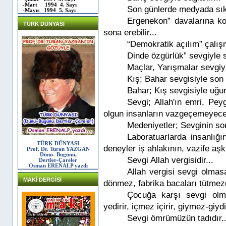
-Mart 1994 4. Sayı
Son günlerde medyada sıkç
-Mayıs 1994 5. Sayı
Ergenekon” davalarına kon
TÜRK DÜNYASI
sona erebilir...
“Demokratik açılım” çalışm
Dinde özgürlük” sevgiyle s
Maçlar, Yarışmalar sevgiyl
Kış; Bahar sevgisiyle son 
Bahar; Kış sevgisiyle uğurl
Sevgi; Allah'ın emri, Pey
olgun insanların vazgeçemeyeceği
Medeniyetler; Sevginin s
Laboratuarlarda insanlığın
TÜRK DÜNYASI
deneyler iş ahlakının, vazife aş
Prof. Dr. Turan YAZGAN
Dünü- Bugünü,
Sevgi Allah vergisidir...
Dertler-Çareler
Osman ERENALP yazdı
Allah vergisi sevgi olma
MAKİ DERGİSİ
dönmez, fabrika bacaları tütmez
Çocuğa karşı sevgi olm
yedirir, içmez içirir, giymez-giydi
Sevgi ömrümüzün tadıdır..