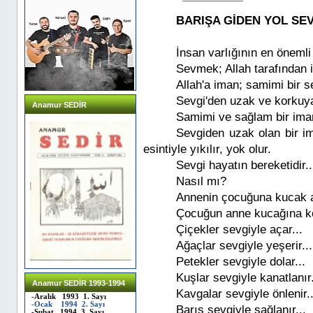
BARIŞA GİDEN YOL SE
İnsan varlığının en önemli ö
Sevmek; Allah tarafından i
Allah'a iman; samimi bir se
Sevgi'den uzak ve korkuya 
Anamur SEDİR
Samimi ve sağlam bir iman
Sevgiden uzak olan bir ima
esintiyle yıkılır, yok olur.
Sevgi hayatın bereketidir..
Nasıl mı?
Annenin çocuğuna kucak a
Çocuğun anne kucağına koş
Çiçekler sevgiyle açar...
Ağaçlar sevgiyle yeşerir...
Petekler sevgiyle dolar...
Kuşlar sevgiyle kanatlanır.
Anamur SEDİR 1993-1994
Kavgalar sevgiyle önlenir..
-Aralık 1993 1. Sayı
-Ocak 1994 2. Sayı
Barış sevgiyle sağlanır...
-Şubat 1994 3. Sayı