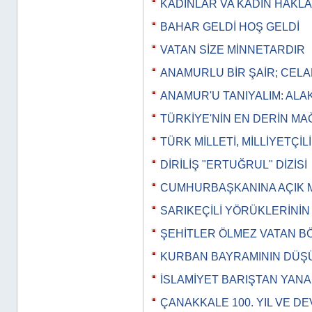
KADINLAR VA KADIN HAKLA
BAHAR GELDİ HOŞ GELDİ
VATAN SİZE MİNNETARDIR
ANAMURLU BİR ŞAİR; CEL
ANAMUR'U TANIYALIM: ALA
TÜRKİYE'NİN EN DERİN M
TÜRK MİLLETİ, MİLLİYETÇİL
DİRİLİŞ "ERTUĞRUL" DİZİSİ
CUMHURBAŞKANINA AÇIK 
SARIKEÇİLİ YÖRÜKLERİNİ
ŞEHİTLER ÖLMEZ VATAN 
KURBAN BAYRAMININ DÜ
İSLAMİYET BARIŞTAN YANAD
ÇANAKKALE 100. YIL VE DE