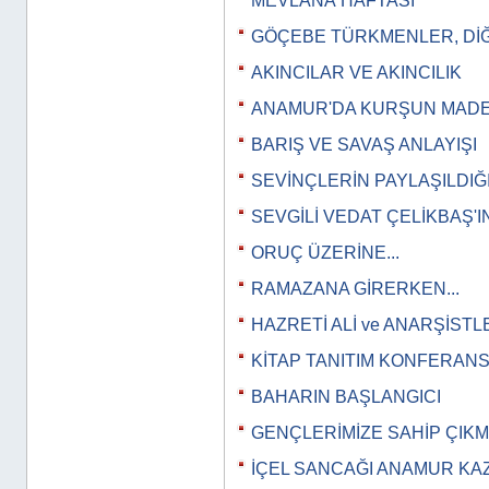
MEVLÂNÂ HAFTASI
GÖÇEBE TÜRKMENLER, Dİ
AKINCILAR VE AKINCILIK
ANAMUR'DA KURŞUN MADE
BARIŞ VE SAVAŞ ANLAYIŞI
SEVİNÇLERİN PAYLAŞILDIĞ
SEVGİLİ VEDAT ÇELİKBAŞ'
ORUÇ ÜZERİNE...
RAMAZANA GİRERKEN...
HAZRETİ ALİ ve ANARŞİSTL
KİTAP TANITIM KONFERANS
BAHARIN BAŞLANGICI
GENÇLERİMİZE SAHİP ÇIKM
İÇEL SANCAĞI ANAMUR KA