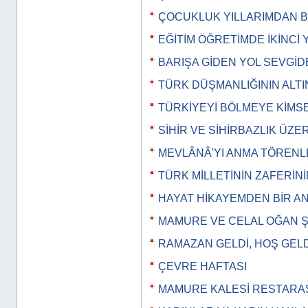
ÇOCUKLUK YILLARIMDAN B
EĞİTİM ÖĞRETİMDE İKİNCİ 
BARIŞA GİDEN YOL SEVGİ
TÜRK DÜŞMANLIĞININ ALT
TÜRKİYEYİ BÖLMEYE KİMS
SİHİR VE SİHİRBAZLIK ÜZE
MEVLÂNÂ'YI ANMA TÖRENL
TÜRK MİLLETİNİN ZAFERİN
HAYAT HİKAYEMDEN BİR A
MAMURE VE CELAL OĞAN Şİ
RAMAZAN GELDİ, HOŞ GELD
ÇEVRE HAFTASI
MAMURE KALESİ RESTAR