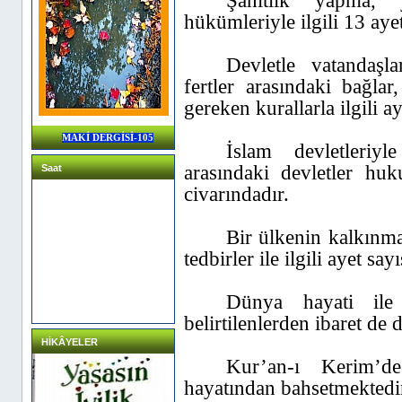
Şahitlik yapma,
hükümleriyle ilgili 13 ay
Devletle vatandaşlar
fertler arasındaki bağlar
gereken kurallarla ilgili a
MAKİ DERGİSİ-105
İslam devletleriy
arasındaki devletler hu
Saat
civarındadır.
Bir ülkenin kalkınm
tedbirler ile ilgili ayet say
Dünya hayati ile 
belirtilenlerden ibaret de 
HİKÂYELER
Kur’an-ı Kerim’
hayatından bahsetmektedi