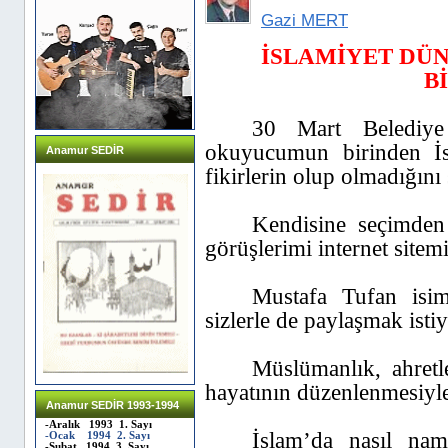
Gazi MERT
İSLAMİYET DÜ
B
30 Mart Belediye 
okuyucumun birinden İsl
Anamur SEDİR
fikirlerin olup olmadığını
Kendisine seçimden
görüşlerimi internet sitem
Mustafa Tufan isim
sizlerle de paylaşmak isti
Müslümanlık, ahretle
hayatının düzenlenmesiyle 
Anamur SEDİR 1993-1994
-Aralık 1993 1. Sayı
İslam’da nasıl nam
-Ocak 1994 2. Sayı
-Şubat 1994 3. Sayı