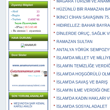
MAĞARA TURİZMİ VE ANA
Ziyaretçi Bilgileri
HÜZÜNLÜ BİR RAMAZAN B
»Aktif
33
»Bugün
49
İKİNCİ CİHAN SAVAŞININ 75
»Toplam
15498746
Sayın Ziyaretçimiz
HIDIRELLEZ: BAHAR BAYRA
»IP'niz |
10.5.63.40
» Bu sitemizi
1.
ziyaretiniz
DİNLERDE ORUÇ, SAĞLIK 
HAVA DURUMU
RAMAZAN SULTAN
ANTALYA YÖRÜK SEMPOZ
Dost Siteler
İSLAM'DA MİLLET VE MİLLİY
www.anamurunsesi.com
İSLAM'IN TEMİZLİĞE VERDİ
İSLAM'DA HOŞGÖRÜLÜ OL
İSLAM'DA SAVAŞ VE BARIŞ
www.anamursanayisitesi.com
İSLAM'IN İLME VERDİĞİ ÖN
SON YORUMLANANLAR
İSLAM'DA KADIN HAKLARI V
MEŞYAD'DA ŞAİR KEMAL
İSLAM'DA SOSYAL ADALET
KARSLI ANILDI