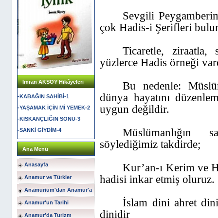
Sevgili Peygamberimi
çok Hadis-i Şerifleri bul
Ticaretle, ziraatla,
yüzlerce Hadis örneği var
İmran AKSOY Hikâyeleri
Bu nedenle: Müslüm
dünya hayatını düzenle
-KABAĞIN SAHİBİ-1
uygun değildir.
-YAŞAMAK İÇİN Mİ YEMEK-2
-KISKANÇLIĞIN SONU-3
Müslümanlığın 
-SANKİ GİYDİM-4
söylediğimiz takdirde;
Ana Menü
Kur’an-ı Kerim ve Ha
Anasayfa
hadisi inkar etmiş oluruz.
Anamur ve Türkler
Anamurium'dan Anamur'a
İslam dini ahret di
Anamur'un Tarihi
dinidir
Anamur'da Turizm