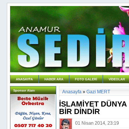
ANASAYFA
HABER ARA
FOTO GALERİ
VİDEOLAR
Sponsor Alanı
Anasayfa
»
Gazi MERT
İSLAMİYET DÜNYA
BİR DİNDİR
01 Nisan 2014, 23:19