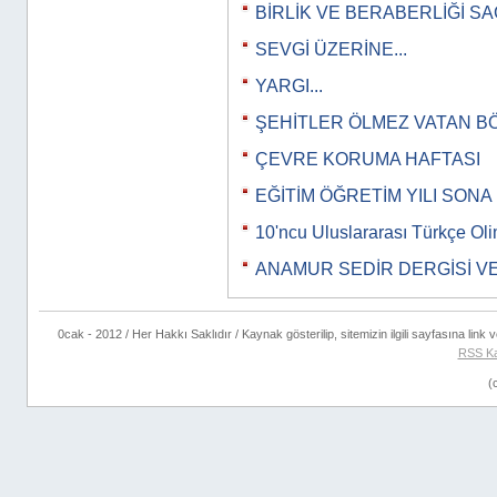
BİRLİK VE BERABERLİĞİ SA
SEVGİ ÜZERİNE...
YARGI...
ŞEHİTLER ÖLMEZ VATAN BÖ
ÇEVRE KORUMA HAFTASI
EĞİTİM ÖĞRETİM YILI SONA
10'ncu Uluslararası Türkçe Olim
ANAMUR SEDİR DERGİSİ VE B
0cak - 2012 / Her Hakkı Saklıdır / Kaynak gösterilip, sitemizin ilgili sayfasına link ve
RSS Ka
(