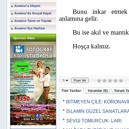
Anamur'a Ulaşım
Bunu inkar etmek 
Anamur'da Sosyal Hayat
anlamına gelir.
Anamur Tarım ve Toprak
Anamur İlçe Haritası
Bu ise akıl ve mantı
Sponsor Alanı
Hoşça kalınız.
Tüm Yazıları
Yorumlar (0)
Yorum Y
BİTMEYEN ÇİLE: KORONAV
İSLAMIN GÜZEL SANATLAR
SEVGİ TOMURCUK- LARI