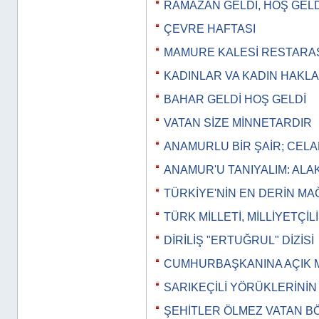
RAMAZAN GELDİ, HOŞ GELD
ÇEVRE HAFTASI
MAMURE KALESİ RESTAR
KADINLAR VA KADIN HAKLA
BAHAR GELDİ HOŞ GELDİ
VATAN SİZE MİNNETARDIR
ANAMURLU BİR ŞAİR; CEL
ANAMUR'U TANIYALIM: ALA
TÜRKİYE'NİN EN DERİN M
TÜRK MİLLETİ, MİLLİYETÇİL
DİRİLİŞ "ERTUĞRUL" DİZİSİ
CUMHURBAŞKANINA AÇIK 
SARIKEÇİLİ YÖRÜKLERİNİ
ŞEHİTLER ÖLMEZ VATAN 