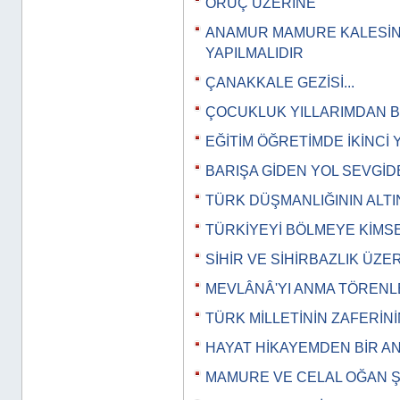
ORUÇ ÜZERİNE
ANAMUR MAMURE KALESİN
YAPILMALIDIR
ÇANAKKALE GEZİSİ...
ÇOCUKLUK YILLARIMDAN B
EĞİTİM ÖĞRETİMDE İKİNCİ 
BARIŞA GİDEN YOL SEVGİ
TÜRK DÜŞMANLIĞININ ALT
TÜRKİYEYİ BÖLMEYE KİMS
SİHİR VE SİHİRBAZLIK ÜZE
MEVLÂNÂ'YI ANMA TÖRENL
TÜRK MİLLETİNİN ZAFERİN
HAYAT HİKAYEMDEN BİR A
MAMURE VE CELAL OĞAN Şİ