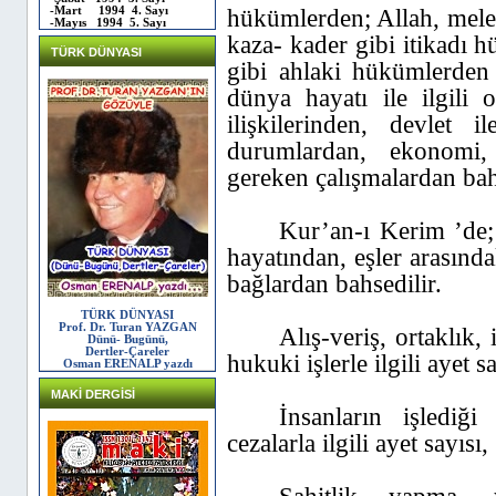
hükümlerden; Allah, melek
-Mart 1994 4. Sayı
-Mayıs 1994 5. Sayı
kaza- kader gibi itikadı 
TÜRK DÜNYASI
gibi ahlaki hükümlerden
dünya hayatı ile ilgili o
ilişkilerinden, devlet 
durumlardan, ekonomi, 
gereken çalışmalardan ba
Kur’an-ı Kerim ’de;
hayatından, eşler arasında
bağlardan bahsedilir.
TÜRK DÜNYASI
Prof. Dr. Turan YAZGAN
Alış-veriş, ortaklık,
Dünü- Bugünü,
Dertler-Çareler
hukuki işlerle ilgili ayet 
Osman ERENALP yazdı
MAKİ DERGİSİ
İnsanların işlediğ
cezalarla ilgili ayet sayısı