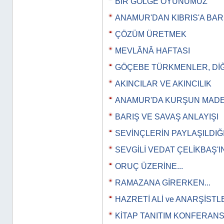
BİR GÖLGE OYUNUMUZ
ANAMUR'DAN KIBRIS'A BAR
ÇÖZÜM ÜRETMEK
MEVLÂNÂ HAFTASI
GÖÇEBE TÜRKMENLER, Dİ
AKINCILAR VE AKINCILIK
ANAMUR'DA KURŞUN MADE
BARIŞ VE SAVAŞ ANLAYIŞI
SEVİNÇLERİN PAYLAŞILDIĞ
SEVGİLİ VEDAT ÇELİKBAŞ'
ORUÇ ÜZERİNE...
RAMAZANA GİRERKEN...
HAZRETİ ALİ ve ANARŞİSTL
KİTAP TANITIM KONFERANS