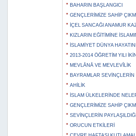
BAHARIN BAŞLANGICI
GENÇLERİMİZE SAHİP ÇIKM
İÇEL SANCAĞI ANAMUR KA
KIZLARIN EĞİTİMİNE İSLAMI
İSLAMİYET DÜNYA HAYATIN
2013-2014 ÖĞRETİM YILI İK
MEVLÂNÂ VE MEVLEVÎLİK
BAYRAMLAR SEVİNÇLERİN 
AHİLİK
İSLAM ÜLKELERİNDE NELE
GENÇLERİMİZE SAHİP ÇIK
SEVİNÇLERİN PAYLAŞILDIĞ
ORUCUN ETKİLERİ
ÇEVRE HAFTASI KUTLAMAL