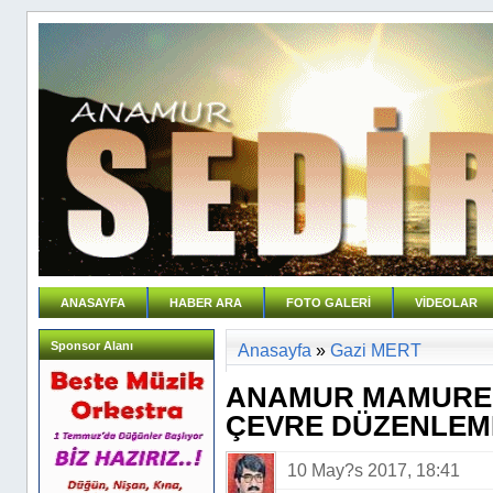
ANASAYFA
HABER ARA
FOTO GALERİ
VİDEOLAR
Sponsor Alanı
Anasayfa
»
Gazi MERT
ANAMUR MAMURE 
ÇEVRE DÜZENLEME
10 May?s 2017, 18:41