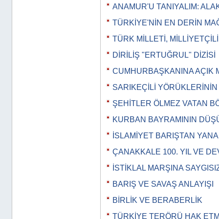
ANAMUR'U TANIYALIM: ALA
TÜRKİYE'NİN EN DERİN M
TÜRK MİLLETİ, MİLLİYETÇİL
DİRİLİŞ "ERTUĞRUL" DİZİSİ
CUMHURBAŞKANINA AÇIK 
SARIKEÇİLİ YÖRÜKLERİNİ
ŞEHİTLER ÖLMEZ VATAN 
KURBAN BAYRAMININ DÜ
İSLAMİYET BARIŞTAN YANAD
ÇANAKKALE 100. YIL VE DE
İSTİKLAL MARŞINA SAYGISI
BARIŞ VE SAVAŞ ANLAYIŞI
BİRLİK VE BERABERLİK
TÜRKİYE TERÖRÜ HAK ET