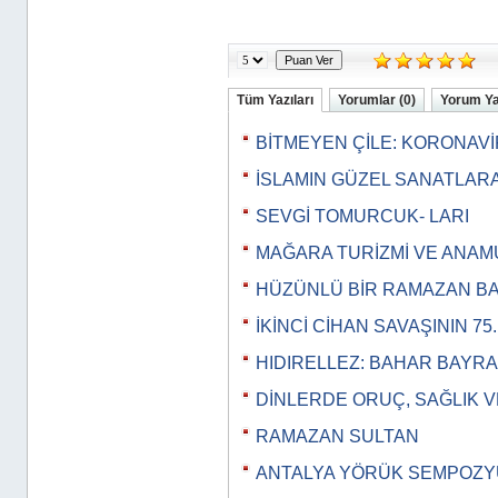
Tüm Yazıları
Yorumlar (0)
Yorum Y
BİTMEYEN ÇİLE: KORONAV
İSLAMIN GÜZEL SANATLAR
SEVGİ TOMURCUK- LARI
MAĞARA TURİZMİ VE ANA
HÜZÜNLÜ BİR RAMAZAN B
İKİNCİ CİHAN SAVAŞININ 75
HIDIRELLEZ: BAHAR BAYRA
DİNLERDE ORUÇ, SAĞLIK 
RAMAZAN SULTAN
ANTALYA YÖRÜK SEMPOZ