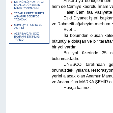
Ankara´ya dönüşlerinden
KERKÜKLÜ HOYRATÇI
MUALLA DÜNYA'NIN
hem de Camiye kadrolu İmam ve
KİTABI YAYIMLANDI
Halen Cami faal vaziyette
YAZAR FİKRET SÜREN
ANAMUR SEDİR'DE
Eski Diyanet İşleri başka
YAZACAK
ve Rahmetli ağabeyim merhum Ha
SUMGAYITTA KİTABIN
ZAFERİ
Evet…
AZERBAYCAN SÖZ
İki bölümden oluşan kaled
BAYRAMİ ETKİNLİĞİ
YAPILDI
bütünüyle dolaşan ve bir tarafta
bir yol vardır.
Bu yol üzerinde 35 n
bulunmaktadır.
UNESCO tarafından geç
önümüzdeki yıllarda restorasyon
yerini alacak olan Anamur Mamur
ve Anamur´un MARKA ŞEHİR olma
Hoşça kalınız.