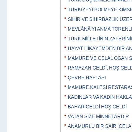
TÜRKİYEYİ BÖLMEYE KİMS
SİHİR VE SİHİRBAZLIK ÜZE
MEVLÂNÂ'YI ANMA TÖRENL
TÜRK MİLLETİNİN ZAFERİN
HAYAT HİKAYEMDEN BİR A
MAMURE VE CELAL OĞAN Şİ
RAMAZAN GELDİ, HOŞ GELD
ÇEVRE HAFTASI
MAMURE KALESİ RESTAR
KADINLAR VA KADIN HAKLA
BAHAR GELDİ HOŞ GELDİ
VATAN SİZE MİNNETARDIR
ANAMURLU BİR ŞAİR; CEL