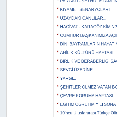
PARGALI - ŞEYHÜLİSLAMLI
KIYAMET SENARYOLARI
UZAYDAKİ CANLILAR...
HACİVAT - KARAGÖZ KİMİN?
CUMHUR BAŞKANIMIZA AÇ
DİNİ BAYRAMLARIN HAYATI
AHİLİK KÜLTÜRÜ HAFTASI
BİRLİK VE BERABERLİĞİ SA
SEVGİ ÜZERİNE...
YARGI...
ŞEHİTLER ÖLMEZ VATAN BÖ
ÇEVRE KORUMA HAFTASI
EĞİTİM ÖĞRETİM YILI SONA
10'ncu Uluslararası Türkçe Olim