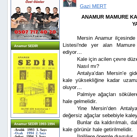
Gazi MERT
ANAMUR MAMURE KAL
Y
Mersin Anamur ilçesind
Listesi'nde yer alan Mamure
Anamur SEDİR
ediyor…
Kale için acilen çevre düz
Nasıl mı?
Antalya’dan Mersin’e gid
kale yüksekliğine kadar uzam
oluyor…
Palmiye ağaçları söküler
hale gelmelidir.
Yine Mersin’den Antaly
değersiz ağaçlar sebebiyle kale
Bunlar da kaldırılmalı, d
Anamur SEDİR 1993-1994
kale görünür hale getirilmelidir.
-Aralık 1993 1. Sayı
-Ocak 1994 2. Sayı
İlgililere önemle duyrulur.,
-Şubat 1994 3. Sayı