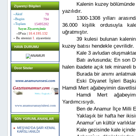
Kalenin kuzey bölümünde 
Ziyaretçi Bilgileri
yazılıdır.
»Aktif
70
1300-1308 yılları arası
»Bugün
794
»Toplam
36.000 kişilik ordusuyla k
15495202
Sayın Ziyaretçimiz
uğratmıştır.
»IP'niz |
10.4.195.132
39 kulesi bulunan kaleni
» Bu sitemizi
1.
ziyaretiniz
kuzey batısı hendekle çevrilidir.
HAVA DURUMU
Kale 3 avludan oluşmaktad
Batı avlusunda; En son Di
halen ibadete açık tek minareli 
Dost Siteler
Burada bir anımı anlatmak
Eski Diyanet İşleri Baş
www.anamurunsesi.com
Hamdi Mert ağabeyimin davetlisi
Hamdi Mert ağabeyim
Yardımcısıydı.
www.anamursanayisitesi.com
Ben de Anamur İlçe Milli 
Yaklaşık bir hafta her ikis
SON YORUMLANANLAR
Anamur´un kültür varlıklar
MEŞYAD'DA ŞAİR KEMAL
Kale gezisinde kale içind
KARSLI ANILDI