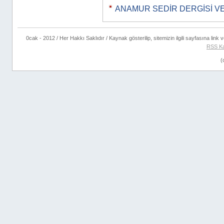
ANAMUR SEDİR DERGİSİ VE B
0cak - 2012 / Her Hakkı Saklıdır / Kaynak gösterilip, sitemizin ilgili sayfasına link ve
RSS K
(