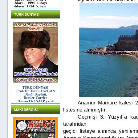
-Mart 1994 4. Sayı
-Mayıs 1994 5. Sayı
TÜRK DÜNYASI
TÜRK DÜNYASI
Prof. Dr. Turan YAZGAN
Dünü- Bugünü,
Dertler-Çareler
Osman ERENALP yazdı
Anamur Mamure kalesi 2
listesine alınmıştır.
MAKİ DERGİSİ
Geçmişi 3. Yüzyıl´a kad
tarafından
geçici listeye alınınca yenileme