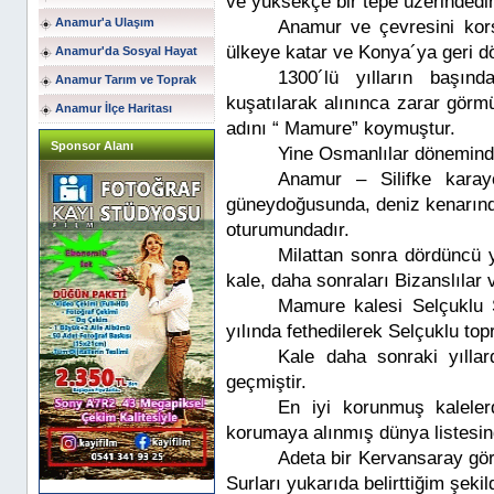
ve yüksekçe bir tepe üzerindedir
Anamur'a Ulaşım
Anamur ve çevresini korsa
ülkeye katar ve Konya´ya geri 
Anamur'da Sosyal Hayat
1300´lü yılların başı
Anamur Tarım ve Toprak
kuşatılarak alınınca zarar gör
Anamur İlçe Haritası
adını “ Mamure” koymuştur.
Sponsor Alanı
Yine Osmanlılar dönemind
Anamur – Silifke karay
güneydoğusunda, deniz kenarın
oturumundadır.
Milattan sonra dördüncü y
kale, daha sonraları Bizanslılar v
Mamure kalesi Selçuklu 
yılında fethedilerek Selçuklu topr
Kale daha sonraki yılla
geçmiştir.
En iyi korunmuş kalele
korumaya alınmış dünya listesind
Adeta bir Kervansaray gör
Surları yukarıda belirttiğim şeki