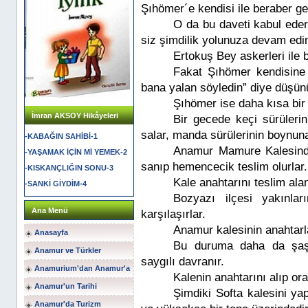
Şıhömer´e kendisi ile beraber gel
O da bu daveti kabul eder
siz şimdilik yolunuza devam edin
Ertokuş Bey askerleri ile b
Fakat Şıhömer kendisine
bana yalan söyledin” diye düşün
Şıhömer ise daha kısa bir
İmran AKSOY Hikâyeleri
Bir gecede keçi sürüleri
salar, manda sürülerinin boynun
-KABAĞIN SAHİBİ-1
Anamur Mamure Kalesinde
-YAŞAMAK İÇİN Mİ YEMEK-2
sanıp hemencecik teslim olurlar.
-KISKANÇLIĞIN SONU-3
Kale anahtarını teslim ala
-SANKİ GİYDİM-4
Bozyazı ilçesi yakınla
Ana Menü
karşılaşırlar.
Anamur kalesinin anahtarla
Anasayfa
Bu duruma daha da şaşı
Anamur ve Türkler
saygılı davranır.
Anamurium'dan Anamur'a
Kalenin anahtarını alıp or
Anamur'un Tarihi
Şimdiki Softa kalesini ya
Anamur'da Turizm