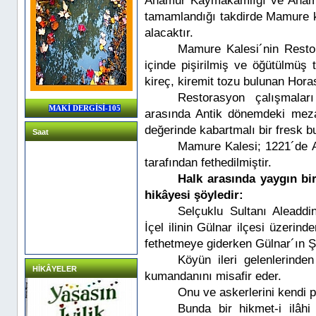
Anamur Kaymakamlığı ve Anamu
tamamlandığı takdirde Mamure k
alacaktır.
Mamure Kalesi´nin Resto
içinde pişirilmiş ve öğütülmüş 
kireç, kiremit tozu bulunan Hora
Restorasyon çalışmalar
MAKİ DERGİSİ-105
arasında Antik dönemdeki mezarl
değerinde kabartmalı bir fresk b
Saat
Mamure Kalesi; 1221´de A
tarafından fethedilmiştir.
Halk arasında yaygın bi
hikâyesi şöyledir:
Selçuklu Sultanı Aleadd
İçel ilinin Gülnar ilçesi üzerin
fethetmeye giderken Gülnar´ın 
Köyün ileri gelenlerind
HİKÂYELER
kumandanını misafir eder.
Onu ve askerlerini kendi p
Bunda bir hikmet-i ilâ