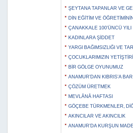
ŞEYTANA TAPANLAR VE G
DİN EĞİTİM VE ÖĞRETİMİN
ÇANAKKALE 100'ÜNCÜ YILI
KADINLARA ŞİDDET
YARGI BAĞIMSIZLIĞI VE TA
ÇOCUKLARIMIZIN YETİŞTİR
BİR GÖLGE OYUNUMUZ
ANAMUR'DAN KIBRIS'A BAR
ÇÖZÜM ÜRETMEK
MEVLÂNÂ HAFTASI
GÖÇEBE TÜRKMENLER, Dİ
AKINCILAR VE AKINCILIK
ANAMUR'DA KURŞUN MADE