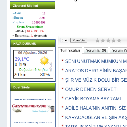
Ziyaretçi Bilgileri
»Aktif
18
»Bugün
2091
»Toplam
15496499
Sayın Ziyaretçimiz
»IP'niz |
10.4.195.132
» Bu sitemizi
1.
ziyaretiniz
HAVA DURUMU
Tüm Yazıları
Yorumlar (0)
Yorum Y
SENİ UNUTMAK MÜMKÜN M
ARATOS DERGİSİNİN BAŞA
ŞİİR VE MÜZİK DOLU BİR G
Dost Siteler
ÖMÜR DENEN SERVET!
GEYİK BOYAMA BAYRAMI
www.anamurunsesi.com
ADİLE HALA'NIN ANITINI Sİ
KARACAOĞLAN VE ŞİİR AK
www.anamursanayisitesi.com
TARSUS ŞAİR VE YAZARLAR