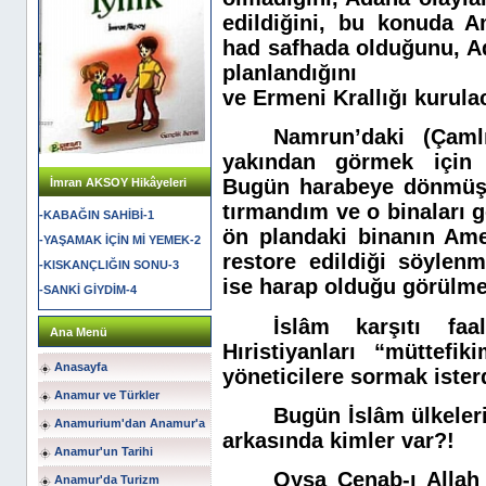
edildiğini, bu konuda A
had safhada olduğunu, Ad
planlandığını
ve Ermeni Krallığı kurulac
Namrun’daki (Çaml
yakından görmek için 
Bugün harabeye dönmüş 
İmran AKSOY Hikâyeleri
tırmandım ve o binaları g
-KABAĞIN SAHİBİ-1
ön plandaki binanın Amer
-YAŞAMAK İÇİN Mİ YEMEK-2
restore edildiği söylen
-KISKANÇLIĞIN SONU-3
ise harap olduğu görülme
-SANKİ GİYDİM-4
İslâm karşıtı faa
Ana Menü
Hıristiyanları “müttefi
Anasayfa
yöneticilere sormak ister
Anamur ve Türkler
Bugün İslâm ülkeler
Anamurium'dan Anamur'a
arkasında kimler var?!
Anamur'un Tarihi
Oysa Cenab-ı Allah
Anamur'da Turizm