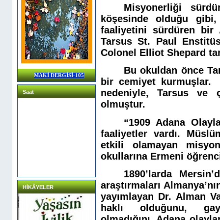
Misyonerliği sürd
köşesinde olduğu gibi
faaliyetini sürdüren bi
Tarsus St. Paul Enstitü
Colonel Elliot Shepard ta
Bu okuldan önce Tar
MAKİ DERGİSİ-105
bir cemiyet kurmuşlar
nedeniyle, Tarsus ve çe
Saat
olmuştur.
“1909 Adana Olayla
faaliyetler vardı. Müsl
etkili olamayan misyon
okullarına Ermeni öğrenci 
1890’larda Mersin’
araştırmaları Almanya’nı
HİKÂYELER
yayımlayan Dr. Alman Va
haklı olduğunu, gay
olmadığını, Adana olaylar