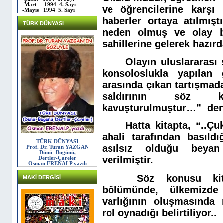
-Mart 1994 4. Sayı
ve öğrencilerine karşı 
-Mayıs 1994 5. Sayı
haberler ortaya atılmıştı
TÜRK DÜNYASI
neden olmuş ve olay b
sahillerine gelerek hazır
Olayın uluslararası
konsoloslukla yapılan 
arasında çıkan tartışmadan
saldırının söz k
kavuşturulmuştur…” deni
Hatta kitapta, “..Çu
ahali tarafından basıldı
TÜRK DÜNYASI
asılsız olduğu beyan
Prof. Dr. Turan YAZGAN
Dünü- Bugünü,
verilmiştir.
Dertler-Çareler
Osman ERENALP yazdı
Söz konusu kita
MAKİ DERGİSİ
bölümünde, ülkemizde
varlığının oluşmasında 
rol oynadığı belirtiliyor..