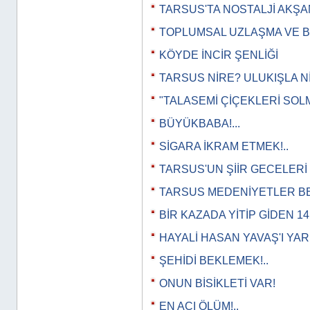
TARSUS'TA NOSTALJİ AKŞA
TOPLUMSAL UZLAŞMA VE B
KÖYDE İNCİR ŞENLİĞİ
TARSUS NİRE? ULUKIŞLA N
"TALASEMİ ÇİÇEKLERİ SOL
BÜYÜKBABA!...
SİGARA İKRAM ETMEK!..
TARSUS'UN ŞİİR GECELERİ
TARSUS MEDENİYETLER BE
BİR KAZADA YİTİP GİDEN 1
HAYALİ HASAN YAVAŞ'I YA
ŞEHİDİ BEKLEMEK!..
ONUN BİSİKLETİ VAR!
EN ACI ÖLÜM!..