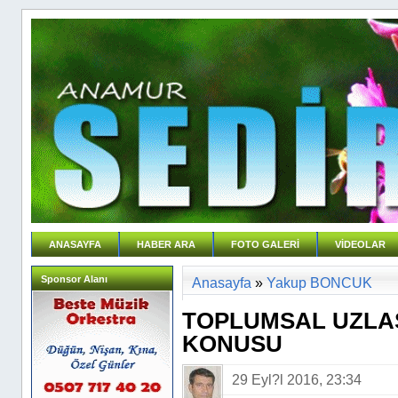
ANASAYFA
HABER ARA
FOTO GALERİ
VİDEOLAR
Sponsor Alanı
Anasayfa
»
Yakup BONCUK
TOPLUMSAL UZLA
KONUSU
29 Eyl?l 2016, 23:34