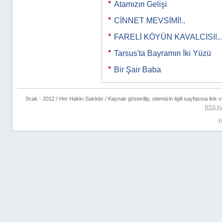
Atamızın Gelişi
CİNNET MEVSİMİ!..
FARELİ KÖYÜN KAVALCISI!..
Tarsus'ta Bayramın İki Yüzü
Bir Şair Baba
0cak - 2012 / Her Hakkı Saklıdır / Kaynak gösterilip, sitemizin ilgili sayfasına link ve
RSS K
(