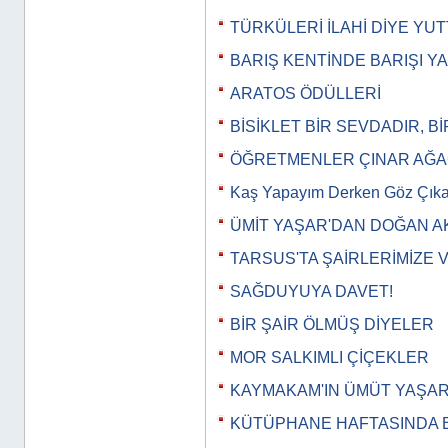
TÜRKÜLERİ İLAHİ DİYE YU
BARIŞ KENTİNDE BARIŞI Y
ARATOS ÖDÜLLERİ
BİSİKLET BİR SEVDADIR, B
ÖĞRETMENLER ÇINAR AĞA
Kaş Yapayım Derken Göz Çık
ÜMİT YAŞAR'DAN DOĞAN A
TARSUS'TA ŞAİRLERİMİZE 
SAĞDUYUYA DAVET!
BİR ŞAİR ÖLMÜŞ DİYELER
MOR SALKIMLI ÇİÇEKLER
KAYMAKAM'IN ÜMÜT YAŞAR 
KÜTÜPHANE HAFTASINDA Bİ