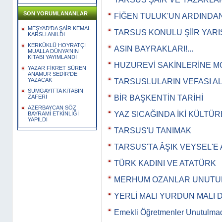
SON YORUMLANANLAR
FİĞEN TULUK'UN ARDINDA
MEŞYAD'DA ŞAİR KEMAL
TARSUS KONULU ŞİİR YARI
KARSLI ANILDI
KERKÜKLÜ HOYRATÇI
ASIN BAYRAKLARI!...
MUALLA DÜNYA'NIN
KİTABI YAYIMLANDI
HUZUREVİ SAKİNLERİNE M
YAZAR FİKRET SÜREN
ANAMUR SEDİR'DE
YAZACAK
TARSUSLULARIN VEFASI AL
SUMGAYITTA KİTABIN
BİR BAŞKENTİN TARİHİ
ZAFERİ
AZERBAYCAN SÖZ
YAZ SICAĞINDA İKİ KÜLTÜR
BAYRAMİ ETKİNLİĞİ
YAPILDI
TARSUS'U TANIMAK
TARSUS'TA ÂŞIK VEYSEL'E
TÜRK KADINI VE ATATÜRK
MERHUM OZANLAR UNUTU
YERLİ MALI YURDUN MALI 
Emekli Öğretmenler Unutulma