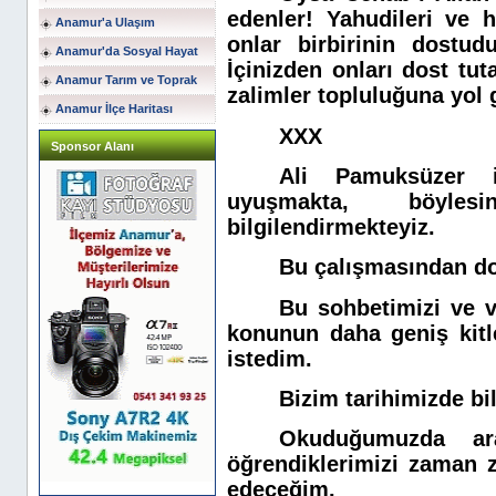
edenler! Yahudileri ve h
Anamur'a Ulaşım
onlar birbirinin dostudur
Anamur'da Sosyal Hayat
İçinizden onları dost tut
Anamur Tarım ve Toprak
zalimler topluluğuna yol
Anamur İlçe Haritası
XXX
Sponsor Alanı
Ali Pamuksüzer i
uyuşmakta, böylesi
bilgilendirmekteyiz.
Bu çalışmasından do
Bu sohbetimizi ve ve
konunun daha geniş kitl
istedim.
Bizim tarihimizde bi
Okuduğumuzda araş
öğrendiklerimizi zaman 
edeceğim.