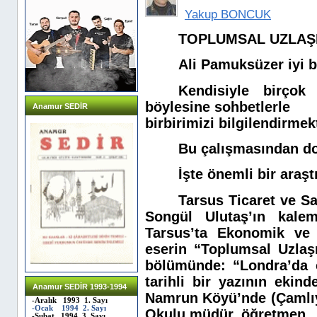
Yakup BONCUK
TOPLUMSAL UZLAŞ
Ali Pamuksüzer iyi b
Kendisiyle birçok
böylesine sohbetlerle
Anamur SEDİR
birbirimizi bilgilendirmek
Bu çalışmasından do
İşte önemli bir araşt
Tarsus Ticaret ve Sa
Songül Ulutaş’ın kale
Tarsus’ta Ekonomik ve 
eserin “Toplumsal Uzlaş
bölümünde: “Londra’da ç
tarihli bir yazının ekind
Anamur SEDİR 1993-1994
Namrun Köyü’nde (Çamlıy
-Aralık 1993 1. Sayı
-Ocak 1994 2. Sayı
Okulu müdür, öğretmen
-Şubat 1994 3. Sayı