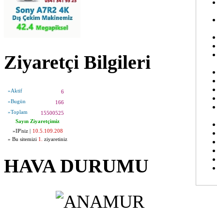
Ziyaretçi Bilgileri
»Aktif
6
»Bugün
166
»Toplam
15500525
Sayın Ziyaretçimiz
»IP'niz |
10.5.109.208
» Bu sitemizi
1.
ziyaretiniz
HAVA DURUMU