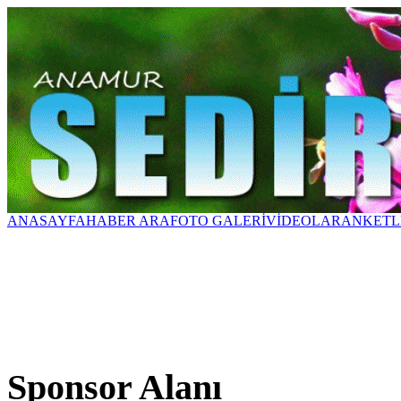
ANASAYFA
HABER ARA
FOTO GALERİ
VİDEOLAR
ANKETL
Sponsor Alanı