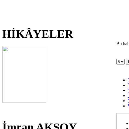
HİKÂYELER
Bu hab
İmran AKSOY