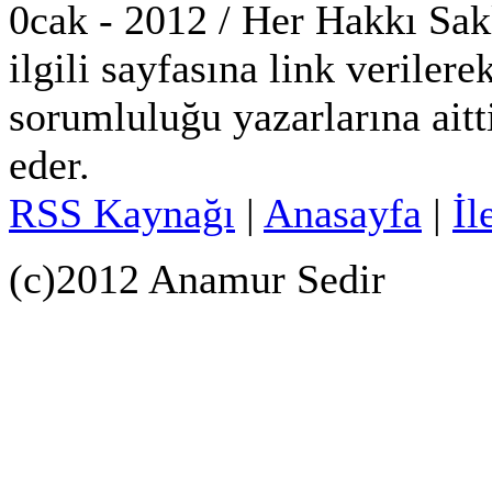
0cak - 2012 / Her Hakkı Sakl
ilgili sayfasına link verilerek
sorumluluğu yazarlarına aitt
eder.
RSS Kaynağı
|
Anasayfa
|
İl
(c)2012 Anamur Sedir