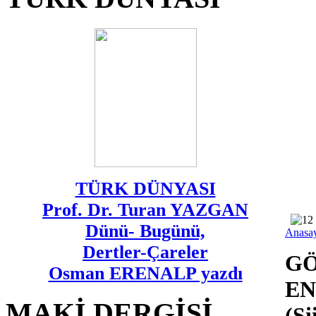
TÜRK DÜNYASI
Prof. Dr. Turan YAZGAN
Dünü- Bugünü,
Anasa
Dertler-Çareler
GÖ
Osman ERENALP yazdı
EN
MAKİ DERGİSİ
(Şi