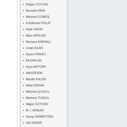
Doğan CEYLAN
Mustafa KAYA
Mehmet GÜMÜŞ
A.Rahman POLAT
Nafiz NAYIR
Alper ARSLAN
Murtaza KARAALİ
Celal OGAN
Ayten FIRINCI
Ali KAPLAN
Ayşe AKTÜRK
Veli ERDEM
Misafir KALEM
Nihat ERKAN
Mehmet Ş.OGLU
Mehmet TUNGA
Nilgün ÖZTÜRK
M. İ. ARIKAN
Serap DEMİRTÜRK
Ulvi KESER