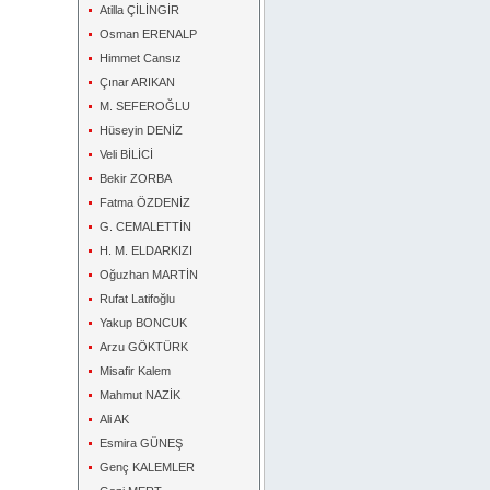
Atilla ÇİLİNGİR
Osman ERENALP
Himmet Cansız
Çınar ARIKAN
M. SEFEROĞLU
Hüseyin DENİZ
Veli BİLİCİ
Bekir ZORBA
Fatma ÖZDENİZ
G. CEMALETTİN
H. M. ELDARKIZI
Oğuzhan MARTİN
Rufat Latifoğlu
Yakup BONCUK
Arzu GÖKTÜRK
Misafir Kalem
Mahmut NAZİK
Ali AK
Esmira GÜNEŞ
Genç KALEMLER