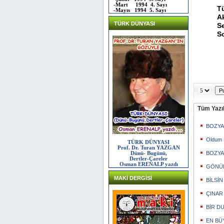
-Mart 1994 4. Sayı
T
-Mayıs 1994 5. Sayı
A
TÜRK DÜNYASI
S
S
Tüm Yazıl
BOZYA
Oldum B
TÜRK DÜNYASI
Prof. Dr. Turan YAZGAN
BOZYAZ
Dünü- Bugünü,
Dertler-Çareler
Osman ERENALP yazdı
GÖNÜL 
MAKİ DERGİSİ
BİLSİN 
ÇINAR 
BİR D
EN BÜ