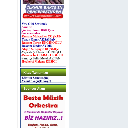
-Vav Gibi Sevilmek
-Sanatın
İçinden,İlknur BAKIŞ'ın
Penceresinden
-Ressam Mukaddes ÇOŞKUN
-Yazar Ömer AKŞAHAN
-Ressam Turan ENGİNOĞLU
-Ressam Önder AYDIN
-Ahşap S. Cengiz DÖNMEZ
-Yaprak S. Ömür KÖROĞLU
-Ressam İnci TARAKCIOĞLU
-Sanatçı Selin Melek AKTAN
-Heykelci Maksut KESİCİ
Kitap Tanıtımları
-Eflatun Sancısı(Şiir)
-Yörük Göçü(Hikâye)
Sponsor Alanı