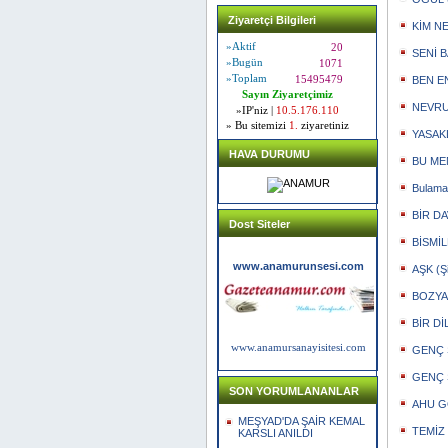
Ziyaretçi Bilgileri
KİM NE 
»Aktif
20
SENİ 
»Bugün
1071
»Toplam
15495479
BEN EN
Sayın Ziyaretçimiz
NEVRUZ
»IP'niz |
10.5.176.110
» Bu sitemizi
1.
ziyaretiniz
YASAKL
HAVA DURUMU
BU MEM
Bulamad
BİR DA
Dost Siteler
BİSMİL
www.anamurunsesi.com
AŞK (Şi
BOZYAZ
BİR Dİ
www.anamursanayisitesi.com
GENÇ Ş
GENÇ 
SON YORUMLANANLAR
AHU GÖ
MEŞYAD'DA ŞAİR KEMAL
TEMİZ 
KARSLI ANILDI