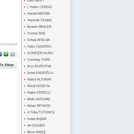
Gazi MERT
İ. Hakkı CENGİZ
Hamdi MERSİN
Yasemin YILMAZ
İbrahim BEKLER
Osman BAŞ
Orhan AFACAN
 okunmuştur.
Hafız İ.NAZERLİ
GÜNEŞ'İN NURU
Ceenbay TÜRK
'e Aktar
Arzu NURİYEVA
İsmet KADIOĞLU
Hatice ALTUNAY
Könül HÜSEYN
Hatire FERECLİ
Melis KATILMIŞ
Almaz BEYAZID
A.Tûba TÜTÜNCÜ
İmdat AVŞAR
Ali GÜLMEZ
İlknur BAKIŞ