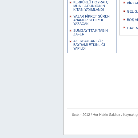
KERKÜKLÜ HOYRATÇI
BİR GA
MUALLA DÜNYA'NIN
KİTABI YAYIMLANDI
GEL GA
YAZAR FİKRET SÜREN
BOŞ VE
ANAMUR SEDİR'DE
YAZACAK
GAYEM 
SUMGAYITTA KİTABIN
ZAFERİ
AZERBAYCAN SÖZ
BAYRAMİ ETKİNLİĞİ
YAPILDI
0cak - 2012 / Her Hakkı Saklıdır / Kaynak göste