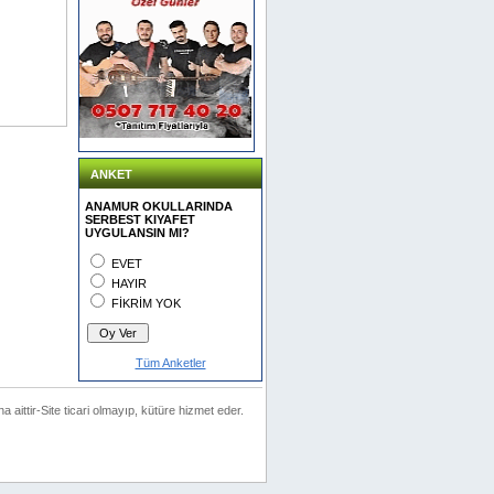
ANKET
ANAMUR OKULLARINDA
SERBEST KIYAFET
UYGULANSIN MI?
EVET
HAYIR
FİKRİM YOK
Tüm Anketler
na aittir-Site ticari olmayıp, kütüre hizmet eder.