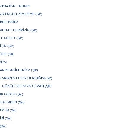
I'DA AĞIZ TADIMIZ
LA ENGELLİYİM DEME (Şiir)
 BÖLÜNMEZ
LEKET HEPİMİZİN (Şiir)
E MİLLET (Şiir)
ÇİN (Şiir)
RE (Şiir)
YE'M
ANIN SAHİPLERİYİZ (Şiir)
 VATANIN POLİSİ OLACAĞIM (Şiir)
GÖNÜL İSE ENGİN OLMALI (Şiir)
 GEREK (Şiir)
HALİMDEN (Şiir)
'UM (Şiir)
Bİ (Şiir)
Şiir)