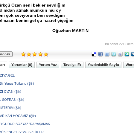
ürkçü Ozan seni bekler sevdiğim
klımdan atmak mümkün mü oy
eni çok seviyorum ben sevdiğim
olmasın benim gel şu hasret çiçeğim
Oğuzhan MARTİN
Bu haber 2212 defa
arı
Yorumlar (0)
Yorum Yaz
Tavsiye Et
Yazdırılabilir Sayfa
Word
ZI'YA GEL
ir Yunus Tutkunu (Şiir)
I OVASI (Şiir)
SOFRASI (Şiir)
İSTERİM (Şiir)
ARIKAN HOCAMIZ (Şiir)
UYGUDUR BOZYAZI'DA YAŞAMAK
YÜK ENGEL SEVGİSİZLİKTİR