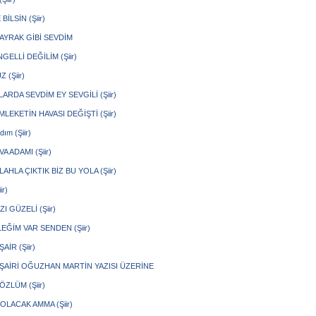
BİLSİN (Şiir)
BAYRAK GİBİ SEVDİM
GELLİ DEĞİLİM (Şiir)
 (Şiir)
ARDA SEVDİM EY SEVGİLİ (Şiir)
LEKETİN HAVASI DEĞİŞTİ (Şiir)
ım (Şiir)
VA ADAMI (Şiir)
LAHLA ÇIKTIK BİZ BU YOLA (Şiir)
ir)
I GÜZELİ (Şiir)
LEĞİM VAR SENDEN (Şiir)
AİR (Şiir)
ŞAİRİ OĞUZHAN MARTİN YAZISI ÜZERİNE
ZLÜM (Şiir)
OLACAK AMMA (Şiir)