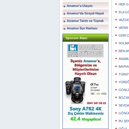
HER GE
Anamur'a Ulaşım
ELA GÖ
Anamur'da Sosyal Hayat
VAZGEÇ
Anamur Tarım ve Toprak
VATAN (
Anamur İlçe Haritası
GERİ D
Sponsor Alanı
SOLMAS
BEN AN
ANAMUR
BAYRAK
TÜRKİY
YÜREĞİ
GÖNLÜM
BOZYAZ
SEVDA
GÖNÜL 
BU ŞEH
OĞUL (