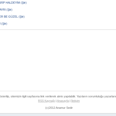
RİP HALDEYİM (Şiir)
YRI (Şiir)
R BE GÜZEL (Şiir)
(Şiir)
rilip, sitemizin ilgili sayfasına link verilerek alıntı yapılabilir. Yazıların sorumluluğu yazarları
RSS Kaynağı
|
Anasayfa
|
İletişim
(c)2012 Anamur Sedir