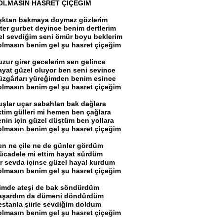
OLMASIN HASRET ÇİÇEĞİM
şktan bakmaya doymaz gözlerim
iter gurbet deyince benim dertlerim
el sevdiğim seni ömür boyu beklerim
olmasın benim gel şu hasret çiçeğim
uzur girer gecelerim sen gelince
ayat güzel oluyor ben seni sevince
üzgârları yüreğimden benim esince
olmasın benim gel şu hasret çiçeğim
uşlar uçar sabahları bak dağlara
ktim gülleri mi hemen ben çağlara
enin için güzel düştüm ben yollara
olmasın benim gel şu hasret çiçeğim
en ne çile ne de günler gördüm
ücadele mi ettim hayat sürdüm
ir sevda içinse güzel hayal kurdum
olmasın benim gel şu hasret çiçeğim
çimde ateşi de bak söndürdüm
aşardım da dümeni döndürdüm
estanla şiirle sevdiğim doldum
olmasın benim gel şu hasret çiçeğim