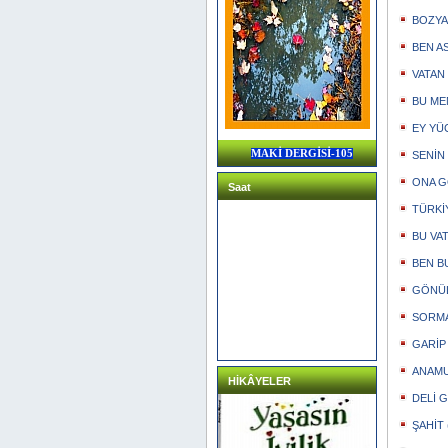
BOZYAZ
BEN AS
VATAN
BU MEM
EY YÜC
MAKİ DERGİSİ-105
SENİN İ
ONA GÖ
Saat
TÜRKİ
BU VAT
BEN BU
GÖNÜL 
SORMAK
GARİP 
ANAMUR
HİKÂYELER
DELİ Gİ
ŞAHİT (