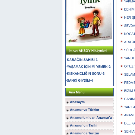
YAKMAY
BENİM
HER ŞE
SEVDAM
KOCA R
ATATÜR
SÜRGÜ
İmran AKSOY Hikâyeleri
YANDI 
-KABAĞIN SAHİBİ-1
OTUZ Y
-YAŞAMAK İÇİN Mİ YEMEK-2
-KISKANÇLIĞIN SONU-3
SELAM 
-SANKİ GİYDİM-4
FEDA E
BİZİM 
Ana Menü
CANIM 
Anasayfa
YAR GE
Anamur ve Türkler
ANAMUR
Anamurium'dan Anamur'a
DELİ G
Anamur'un Tarihi
SENİ A
Anamur'da Turizm