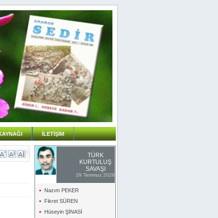
KAYNAĞI
İLETİŞİM
TÜRK
KURTULUŞ
SAVAŞI
29 Temmuz 2026
Nazım PEKER
Fikret SÜREN
Hüseyin ŞİNASİ