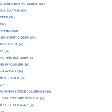
CENİN SABAHI VAR DERLER (Şiir)
ZLÜ SULTANIM (Şiir)
MEM (Şiir)
Şiir)
ÖNMEDİ (Şiir)
IN HASRET ÇİÇEĞİM (Şiir)
ADOLU'YUM (Şiir)
 (Şiir)
 GİYMİŞ YİĞİTLERİM (Şiir)
E'NİN POLİSLERİ (Şiir)
M YANIYOR (Şiir)
 SENİ İSTER (Şiir)
I'YI
MI ARADIM SADECE GÖZLERİNDE (Şiir)
SENİ İSTER YİNE SEVDİĞİM (Şiir)
İRDEN GİDESİM VAR (Şiir)
Şiir)