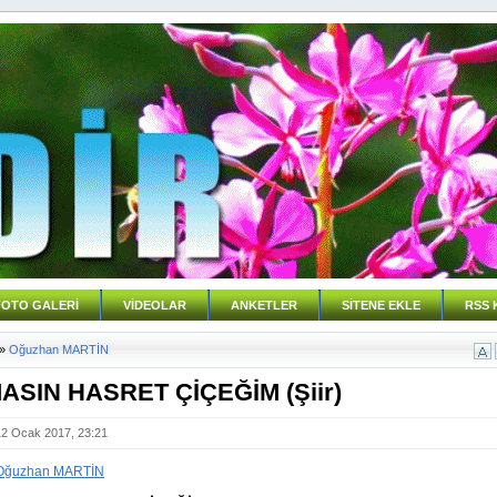
FOTO GALERİ
VİDEOLAR
ANKETLER
SİTENE EKLE
RSS 
»
Oğuzhan MARTİN
ASIN HASRET ÇİÇEĞİM (Şiir)
12 Ocak 2017, 23:21
Oğuzhan MARTİN