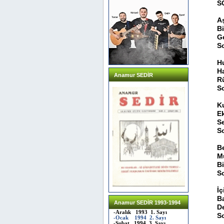
S
A
B
G
S
H
H
Anamur SEDİR
R
S
K
E
S
S
B
M
B
S
İ
B
Anamur SEDİR 1993-1994
D
-Aralık 1993 1. Sayı
S
-Ocak 1994 2. Sayı
-Şubat 1994 3. Sayı