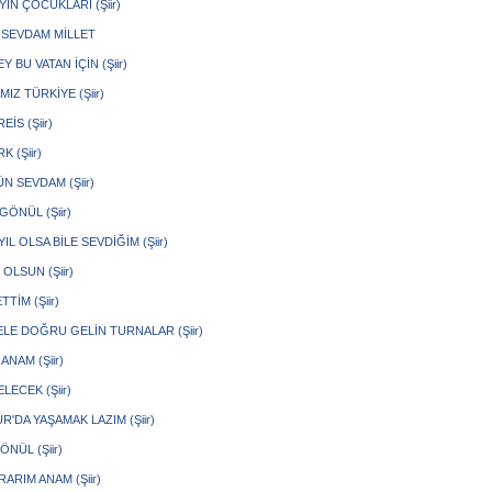
IN ÇOCUKLARI (Şiir)
 SEVDAM MİLLET
Y BU VATAN İÇİN (Şiir)
IZ TÜRKİYE (Şiir)
EİS (Şiir)
K (Şiir)
N SEVDAM (Şiir)
GÖNÜL (Şiir)
IL OLSA BİLE SEVDİĞİM (Şiir)
OLSUN (Şiir)
TTİM (Şiir)
ELE DOĞRU GELİN TURNALAR (Şiir)
ANAM (Şiir)
LECEK (Şiir)
'DA YAŞAMAK LAZIM (Şiir)
ÖNÜL (Şiir)
RARIM ANAM (Şiir)