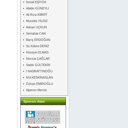
İsmail EŞİYOK
Abidin GÜNEYLİ
Ali Rıza KİBRİT
Mustafa YILDIZ
Adnan UÇKUN
Semahat CAN
Barış ERDOĞAN
Su Kübra DENİZ
Hüseyin ELMAS
Nevzat ÇAĞLAR
Sadık GÜLTEKİN
İ NASRATTINOĞU
M A KESKİNASLAN
Özkan EMİROĞLU
Alperen Mersin
Sponsor Alanı