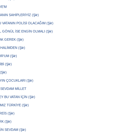
YE'M
ANIN SAHİPLERİYİZ (Şiir)
 VATANIN POLİSİ OLACAĞIM (Şiir)
GÖNÜL İSE ENGİN OLMALI (Şiir)
 GEREK (Şiir)
HALİMDEN (Şiir)
'UM (Şiir)
Bİ (Şiir)
Şiir)
IN ÇOCUKLARI (Şiir)
 SEVDAM MİLLET
Y BU VATAN İÇİN (Şiir)
IZ TÜRKİYE (Şiir)
EİS (Şiir)
K (Şiir)
N SEVDAM (Şiir)