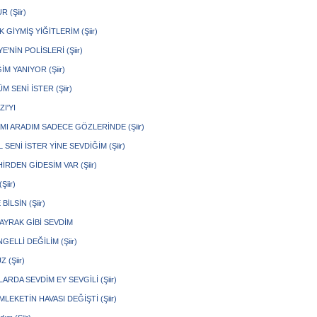
 (Şiir)
 GİYMİŞ YİĞİTLERİM (Şiir)
E'NİN POLİSLERİ (Şiir)
M YANIYOR (Şiir)
 SENİ İSTER (Şiir)
I'YI
MI ARADIM SADECE GÖZLERİNDE (Şiir)
SENİ İSTER YİNE SEVDİĞİM (Şiir)
İRDEN GİDESİM VAR (Şiir)
Şiir)
BİLSİN (Şiir)
BAYRAK GİBİ SEVDİM
GELLİ DEĞİLİM (Şiir)
 (Şiir)
ARDA SEVDİM EY SEVGİLİ (Şiir)
LEKETİN HAVASI DEĞİŞTİ (Şiir)