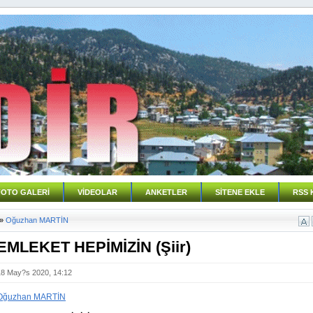
FOTO GALERİ
VİDEOLAR
ANKETLER
SİTENE EKLE
RSS 
»
Oğuzhan MARTİN
MLEKET HEPİMİZİN (Şiir)
18 May?s 2020, 14:12
Oğuzhan MARTİN