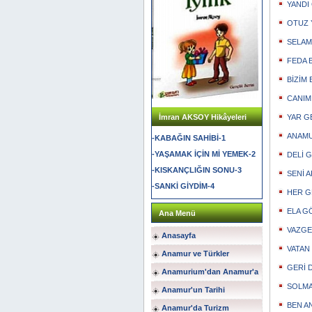
YANDI 
OTUZ Y
SELAM 
FEDA E
BİZİM 
CANIM 
İmran AKSOY Hikâyeleri
YAR GE
ANAMUR
-KABAĞIN SAHİBİ-1
-YAŞAMAK İÇİN Mİ YEMEK-2
DELİ G
-KISKANÇLIĞIN SONU-3
SENİ A
-SANKİ GİYDİM-4
HER GE
ELA GÖ
Ana Menü
VAZGEÇ
Anasayfa
VATAN (
Anamur ve Türkler
GERİ D
Anamurium'dan Anamur'a
SOLMAS
Anamur'un Tarihi
BEN AN
Anamur'da Turizm