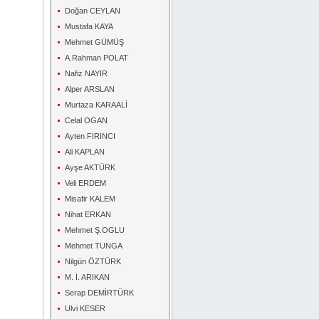
Doğan CEYLAN
Mustafa KAYA
Mehmet GÜMÜŞ
A.Rahman POLAT
Nafiz NAYIR
Alper ARSLAN
Murtaza KARAALİ
Celal OGAN
Ayten FIRINCI
Ali KAPLAN
Ayşe AKTÜRK
Veli ERDEM
Misafir KALEM
Nihat ERKAN
Mehmet Ş.OGLU
Mehmet TUNGA
Nilgün ÖZTÜRK
M. İ. ARIKAN
Serap DEMİRTÜRK
Ulvi KESER