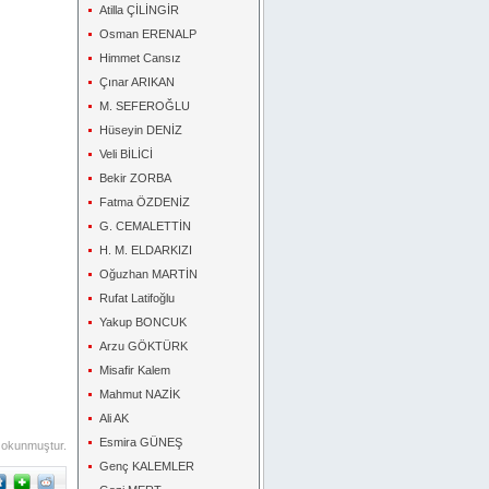
Atilla ÇİLİNGİR
Osman ERENALP
Himmet Cansız
Çınar ARIKAN
M. SEFEROĞLU
Hüseyin DENİZ
Veli BİLİCİ
Bekir ZORBA
Fatma ÖZDENİZ
G. CEMALETTİN
H. M. ELDARKIZI
Oğuzhan MARTİN
Rufat Latifoğlu
Yakup BONCUK
Arzu GÖKTÜRK
Misafir Kalem
Mahmut NAZİK
Ali AK
Esmira GÜNEŞ
 okunmuştur.
Genç KALEMLER