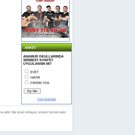
ANKET
ANAMUR OKULLARINDA
SERBEST KIYAFET
UYGULANSIN MI?
EVET
HAYIR
FİKRİM YOK
Tüm Anketler
na aittir-Site ticari olmayıp, kütüre hizmet eder.