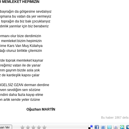
U MEMLEKET HEPİMİZİN
 bayrağın da gölgesine sevdalıyız
şmana bu vatan da yer vermeyiz
 toprağın da biz bak çocuklarıyız
dınlık yarınlar için biz beraberiz
rmanı olur bize derdimizin
 memleket bizim hepimizin
irne Kars Van Muş Kütahya
tağı oluruz birlikte çilemizin
zde toprak memleket kaynar
reğimiz vatan ile de yanar
rım gayrım bizde asla yok
z de kardeşlik kapısı çalar
GELSİZ OZAN derman derdine
ven sevdiğim sen sözüne
ndini daha fazla kayıp etme
n artık sende yeter özüne
Oğuzhan MARTİN
Bu haber 1867 defa