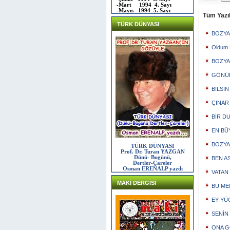
-Mart 1994 4. Sayı
-Mayıs 1994 5. Sayı
Tüm Yazıl
TÜRK DÜNYASI
BOZYA
Oldum B
BOZYAZ
GÖNÜL 
BİLSİN 
ÇINAR 
BİR D
EN BÜ
BOZYAZ
TÜRK DÜNYASI
Prof. Dr. Turan YAZGAN
Dünü- Bugünü,
BEN AS
Dertler-Çareler
Osman ERENALP yazdı
VATAN
MAKİ DERGİSİ
BU MEM
EY YÜC
SENİN İ
ONA GÖ