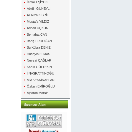
İsmail EŞİYOK
Abidin GÜNEYLİ
Ali Rıza KİBRİT
Mustafa YILDIZ
Adnan UÇKUN
Semahat CAN
Barış ERDOĞAN
Su Kübra DENİZ
Hüseyin ELMAS
Nevzat ÇAĞLAR
Sadık GÜLTEKİN
İ NASRATTINOĞU
M A KESKİNASLAN
Özkan EMİROĞLU
Alperen Mersin
Sponsor Alanı