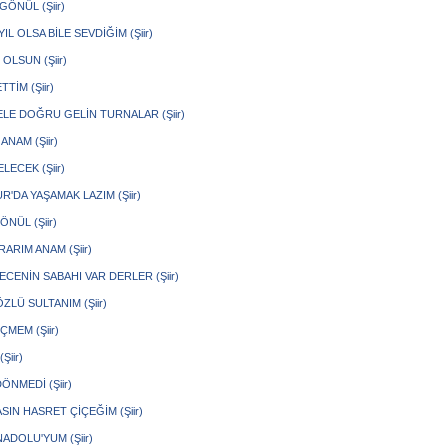
GÖNÜL (Şiir)
IL OLSA BİLE SEVDİĞİM (Şiir)
OLSUN (Şiir)
TTİM (Şiir)
ELE DOĞRU GELİN TURNALAR (Şiir)
ANAM (Şiir)
LECEK (Şiir)
'DA YAŞAMAK LAZIM (Şiir)
ÖNÜL (Şiir)
RARIM ANAM (Şiir)
CENİN SABAHI VAR DERLER (Şiir)
ZLÜ SULTANIM (Şiir)
MEM (Şiir)
Şiir)
ÖNMEDİ (Şiir)
IN HASRET ÇİÇEĞİM (Şiir)
ADOLU'YUM (Şiir)