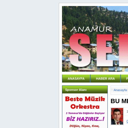
ANASAYFA
HABER ARA
Sponsor Alanı
Anasayfa
BU ME