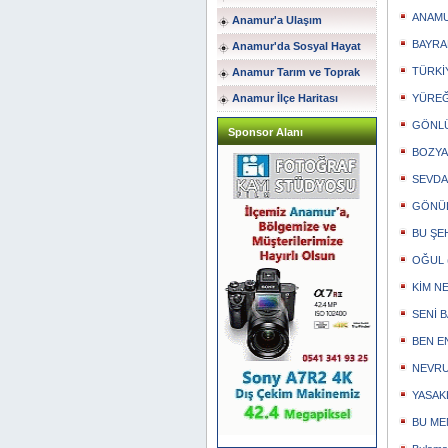
ANAMUR
Anamur'a Ulaşım
BAYRAK
Anamur'da Sosyal Hayat
TÜRKİY
Anamur Tarım ve Toprak
Anamur İlçe Haritası
YÜREĞİ
GÖNLÜM
Sponsor Alanı
BOZYAZ
SEVDA
GÖNÜL 
BU ŞEH
OĞUL (
KİM NE 
SENİ 
BEN EN
NEVRUZ
YASAKL
BU MEM