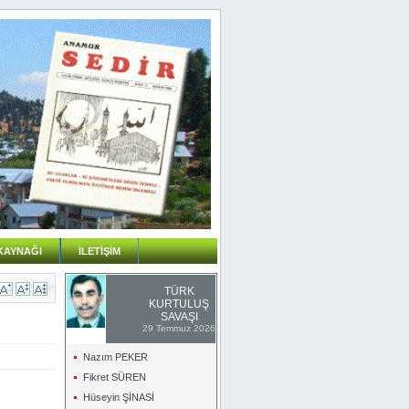
KAYNAĞI
İLETİŞİM
TÜRK
KURTULUŞ
SAVAŞI
29 Temmuz 2026
Nazım PEKER
Fikret SÜREN
Hüseyin ŞİNASİ