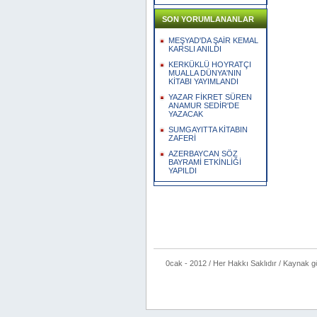
SON YORUMLANANLAR
MEŞYAD'DA ŞAİR KEMAL
KARSLI ANILDI
KERKÜKLÜ HOYRATÇI
MUALLA DÜNYA'NIN
KİTABI YAYIMLANDI
YAZAR FİKRET SÜREN
ANAMUR SEDİR'DE
YAZACAK
SUMGAYITTA KİTABIN
ZAFERİ
AZERBAYCAN SÖZ
BAYRAMİ ETKİNLİĞİ
YAPILDI
0cak - 2012 / Her Hakkı Saklıdır / Kaynak göste