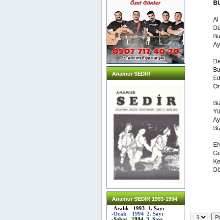
B
Al
Dü
Bu
Ay
De
Bu
Anamur SEDİR
Ed
Or
Bi
Yü
Ay
Bi
EN
Gü
Ke
Dö
Anamur SEDİR 1993-1994
-Aralık 1993 1. Sayı
-Ocak 1994 2. Sayı
-Şubat 1994 3. Sayı