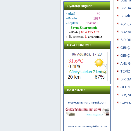
Bulamad
Ziyaretçi Bilgileri
BİR DA
»Aktif
30
BİSMİL
»Bugün
1697
»Toplam
15496105
AŞK (Şi
Sayın Ziyaretçimiz
BOZYAZ
»IP'niz |
10.4.195.132
» Bu sitemizi
1.
ziyaretiniz
BİR Dİ
HAVA DURUMU
GENÇ Ş
GENÇ 
AHU GÖ
TEMİZ 
BİR GA
GEL GA
Dost Siteler
BOŞ VE
www.anamurunsesi.com
GAYEM 
www.anamursanayisitesi.com