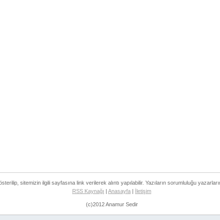
rilip, sitemizin ilgili sayfasına link verilerek alıntı yapılabilir. Yazıların sorumluluğu yazarları
RSS Kaynağı
|
Anasayfa
|
İletişim
(c)2012 Anamur Sedir