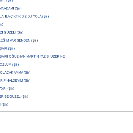
ım (Şiir)
VA ADAMI (Şiir)
LAHLA ÇIKTIK BİZ BU YOLA (Şiir)
ir)
I GÜZELİ (Şiir)
LEĞİM VAR SENDEN (Şiir)
AİR (Şiir)
ŞAİRİ OĞUZHAN MARTİN YAZISI ÜZERİNE
ZLÜM (Şiir)
OLACAK AMMA (Şiir)
RİP HALDEYİM (Şiir)
YRI (Şiir)
R BE GÜZEL (Şiir)
(Şiir)