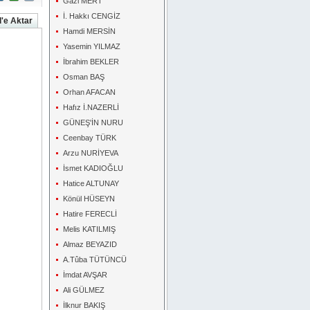
Gazi MERT
İ. Hakkı CENGİZ
'e Aktar
Hamdi MERSİN
Yasemin YILMAZ
İbrahim BEKLER
Osman BAŞ
Orhan AFACAN
Hafız İ.NAZERLİ
GÜNEŞ'İN NURU
Ceenbay TÜRK
Arzu NURİYEVA
İsmet KADIOĞLU
Hatice ALTUNAY
Könül HÜSEYN
Hatire FERECLİ
Melis KATILMIŞ
Almaz BEYAZID
A.Tûba TÜTÜNCÜ
İmdat AVŞAR
Ali GÜLMEZ
İlknur BAKIŞ