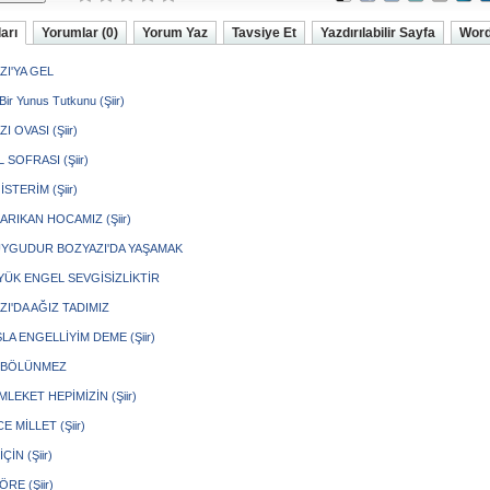
arı
Yorumlar (0)
Yorum Yaz
Tavsiye Et
Yazdırılabilir Sayfa
Word
ZI'YA GEL
ir Yunus Tutkunu (Şiir)
I OVASI (Şiir)
SOFRASI (Şiir)
İSTERİM (Şiir)
ARIKAN HOCAMIZ (Şiir)
UYGUDUR BOZYAZI'DA YAŞAMAK
YÜK ENGEL SEVGİSİZLİKTİR
I'DA AĞIZ TADIMIZ
LA ENGELLİYİM DEME (Şiir)
 BÖLÜNMEZ
LEKET HEPİMİZİN (Şiir)
E MİLLET (Şiir)
ÇİN (Şiir)
RE (Şiir)