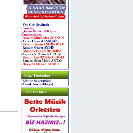
-Vav Gibi Sevilmek
-Sanatın
İçinden,İlknur BAKIŞ'ın
Penceresinden
-Ressam Mukaddes ÇOŞKUN
-Yazar Ömer AKŞAHAN
-Ressam Turan ENGİNOĞLU
-Ressam Önder AYDIN
-Ahşap S. Cengiz DÖNMEZ
-Yaprak S. Ömür KÖROĞLU
-Ressam İnci TARAKCIOĞLU
-Sanatçı Selin Melek AKTAN
-Heykelci Maksut KESİCİ
Kitap Tanıtımları
-Eflatun Sancısı(Şiir)
-Yörük Göçü(Hikâye)
Sponsor Alanı