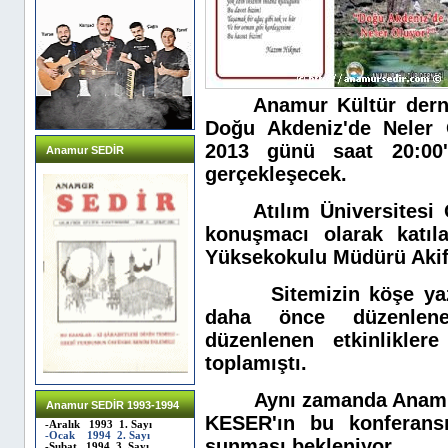
Anamur Kültür derneği
Doğu Akdeniz'de Neler 
2013 günü saat 20:00'
Anamur SEDİR
gerçekleşecek.
Atılım Üniversitesi Öğ
konuşmacı olarak katıl
Yüksekokulu Müdürü Akif 
Sitemizin köşe yazar
daha önce düzenlene
düzenlenen etkinlikle
toplamıştı.
Aynı zamanda Anamurlu
Anamur SEDİR 1993-1994
KESER'ın bu konferansı
-Aralık 1993 1. Sayı
-Ocak 1994 2. Sayı
sunması bekleniyor.
-Şubat 1994 3. Sayı