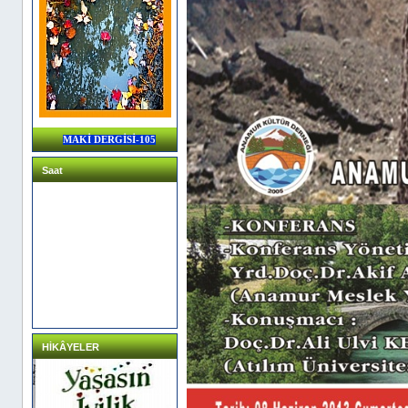
MAKİ DERGİSİ-105
Saat
HİKÂYELER