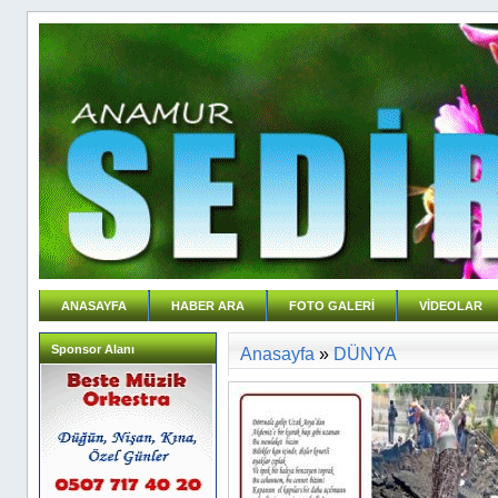
ANASAYFA
HABER ARA
FOTO GALERİ
VİDEOLAR
Sponsor Alanı
Anasayfa
»
DÜNYA