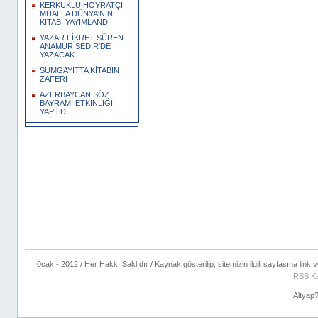
KERKÜKLÜ HOYRATÇI
MUALLA DÜNYA'NIN
KİTABI YAYIMLANDI
YAZAR FİKRET SÜREN
ANAMUR SEDİR'DE
YAZACAK
SUMGAYITTA KİTABIN
ZAFERİ
AZERBAYCAN SÖZ
BAYRAMİ ETKİNLİĞİ
YAPILDI
0cak - 2012 / Her Hakkı Saklıdır / Kaynak gösterilip, sitemizin ilgili sayfasına link ve
RSS K
Altyap