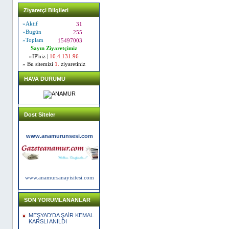
Ziyaretçi Bilgileri
»Aktif
31
»Bugün
255
»Toplam
15497003
Sayın Ziyaretçimiz
»IP'niz |
10.4.131.96
» Bu sitemizi
1.
ziyaretiniz
HAVA DURUMU
Dost Siteler
www.anamurunsesi.com
www.anamursanayisitesi.com
SON YORUMLANANLAR
MEŞYAD'DA ŞAİR KEMAL
KARSLI ANILDI