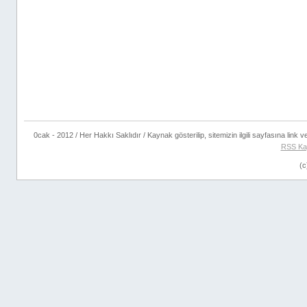
0cak - 2012 / Her Hakkı Saklıdır / Kaynak gösterilip, sitemizin ilgili sayfasına link ver
RSS Ka
(c