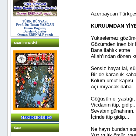
Azerbaycan Türkçes
TÜRK DÜNYASI
Prof. Dr. Turan YAZGAN
KURUUMDAN YİY
Dünü- Bugünü,
Dertler-Çareler
Osman ERENALP yazdı
Yükselemez gözüm
MAKİ DERGİSİ
Gözümden inen bir 
Bana ilahlık etme
Allah’ından dönen k
Sensiz hayat lal, sü
Bir de karanlık kaha
Kolum umut kapısı
Açılmıyacak daha.
Göğüsün el yastığı,
Vicdanın itip, gidip..
Sevabın günahının
İçinde itip gidip...
MAKİ DERGİSİ-105
Saat
Ne hayrı bundan so
Yüz yıllık ömür yaş