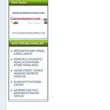
Dost Siteler
www.anamurunsesi.com
www.anamursanayisitesi.com
SON YORUMLANANLAR
MEŞYAD'DA ŞAİR KEMAL
KARSLI ANILDI
KERKÜKLÜ HOYRATÇI
MUALLA DÜNYA'NIN
KİTABI YAYIMLANDI
YAZAR FİKRET SÜREN
ANAMUR SEDİR'DE
YAZACAK
SUMGAYITTA KİTABIN
ZAFERİ
AZERBAYCAN SÖZ
BAYRAMİ ETKİNLİĞİ
YAPILDI