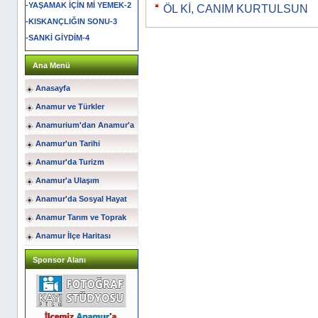
-YAŞAMAK İÇİN Mİ YEMEK-2
ÖL Kİ, CANIM KURTULSUN
-KISKANÇLIĞIN SONU-3
-SANKİ GİYDİM-4
Ana Menü
Anasayfa
Anamur ve Türkler
Anamurium'dan Anamur'a
Anamur'un Tarihi
Anamur'da Turizm
Anamur'a Ulaşım
Anamur'da Sosyal Hayat
Anamur Tarım ve Toprak
Anamur İlçe Haritası
Sponsor Alanı