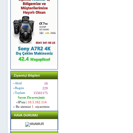
Ziyaretçi Bilgileri
»Aktif
16
»Bugün
229
»Toplam
15501175
Sayın Ziyaretçimiz
»IP'niz |
10.5.162.114
» Bu sitemizi
1.
ziyaretiniz
HAVA DURUMU