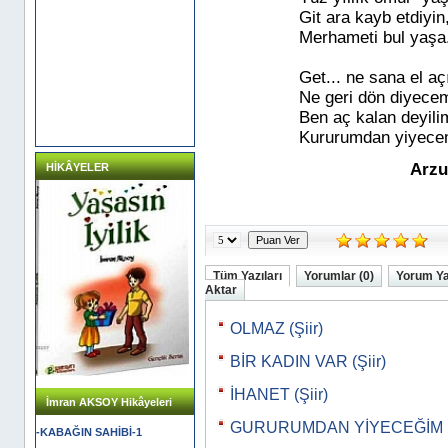
Git ara kayb etdiyin
Merhameti bul yaşa.
Get... ne sana el aç
Ne geri dön diyecem
Ben aç kalan deyili
Kururumdan yiyece
Arz
HİKÂYELER
Tüm Yazıları
Yorumlar (0)
Yorum Y
Aktar
OLMAZ (Şiir)
BİR KADIN VAR (Şiir)
İHANET (Şiir)
İmran AKSOY Hikâyeleri
GURURUMDAN YİYECEĞİM (Ş
-KABAĞIN SAHİBİ-1