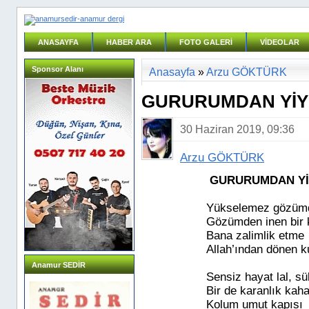
ANASAYFA
HABER ARA
FOTO GALERİ
VİDEOLAR
Sponsor Alanı
Anasayfa
»
Arzu GÖKTÜRK
GURURUMDAN YİYEC
30 Haziran 2019, 09:36
Arzu GÖKTÜRK
GURURUMDAN Y
Yükselemez gözüm
Gözümden inen bir 
Bana zalimlik etme
Allah’ından dönen k
Anamur SEDİR
Sensiz hayat lal, sü
Bir de karanlık kaha
Kolum umut kapısı