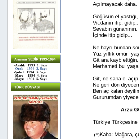
Açılmayacak daha.
Göğüsün el yastığı,
Vicdanın itip, gidip..
Sevabın günahının
İçinde itip gidip...
Ne hayrı bundan so
Yüz yıllık ömür ya
Git ara kayb ettiğin,
Anamur SEDİR 1993-1994
Merhameti bul yaşa.
-Aralık 1993 1. Sayı
-Ocak 1994 2. Sayı
-Şubat 1994 3. Sayı
-Mart 1994 4. Sayı
Git, ne sana el açıp
-Mayıs 1994 5. Sayı
Ne geri dön diyecem
TÜRK DÜNYASI
Ben aç kalan deyili
Gururumdan yiyec
Arzu 
Türkiye Türkçesin
Kaha: Mağara, ç
(*)