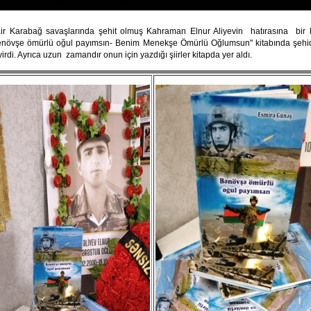
ir Karabağ savaşlarında şehit olmuş Kahraman Elnur Aliyevin
hatırasına
bir 
enövşe ömürlü oğul payımsın- Benim Menekşe Ömürlü Oğlumsun" kitabında şehid
irdi. Ayrıca uzun
zamandır onun için yazdığı şiirler kitapda yer aldı.