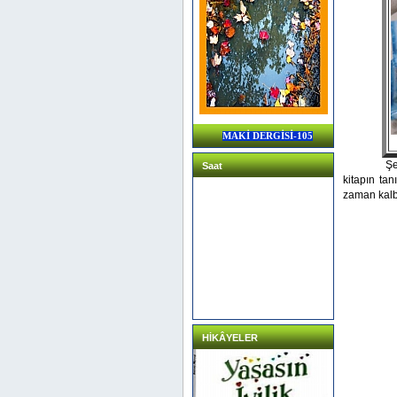
MAKİ DERGİSİ-105
Şehidin a
Saat
kitapın ta
zaman kalbi
HİKÂYELER