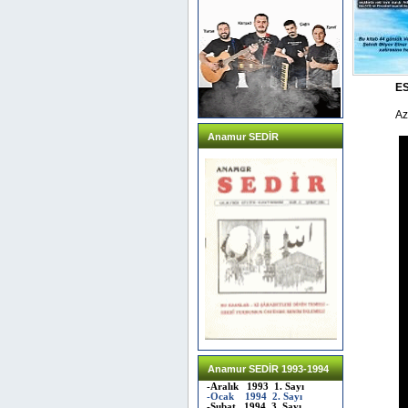
ES
Az
Anamur SEDİR
Anamur SEDİR 1993-1994
-Aralık 1993 1. Sayı
-Ocak 1994 2. Sayı
-Şubat 1994 3. Sayı