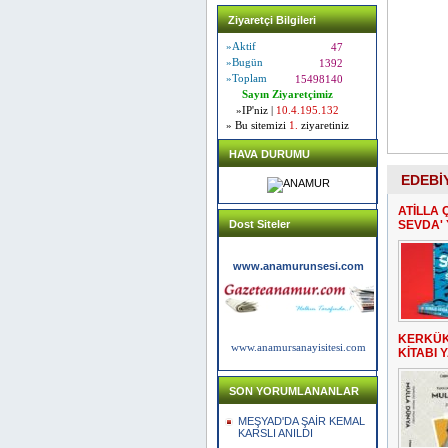
Ziyaretçi Bilgileri
»Aktif
47
»Bugün
1392
»Toplam
15498140
Sayın Ziyaretçimiz
»IP'niz |
10.4.195.132
» Bu sitemizi
1.
ziyaretiniz
HAVA DURUMU
EDEBİ
ATİLLA 
Dost Siteler
SEVDA' 
www.anamurunsesi.com
KERKÜK
www.anamursanayisitesi.com
KİTABI 
SON YORUMLANANLAR
MEŞYAD'DA ŞAİR KEMAL
KARSLI ANILDI