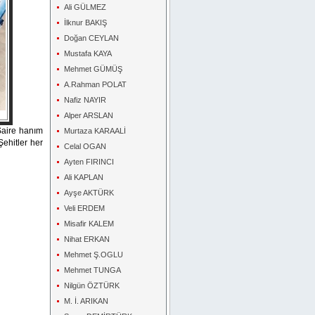
Ali GÜLMEZ
İlknur BAKIŞ
Doğan CEYLAN
Mustafa KAYA
Mehmet GÜMÜŞ
A.Rahman POLAT
Nafiz NAYIR
Alper ARSLAN
 Şaire hanım
Murtaza KARAALİ
ehitler her
Celal OGAN
Ayten FIRINCI
Ali KAPLAN
Ayşe AKTÜRK
Veli ERDEM
Misafir KALEM
Nihat ERKAN
Mehmet Ş.OGLU
Mehmet TUNGA
Nilgün ÖZTÜRK
M. İ. ARIKAN