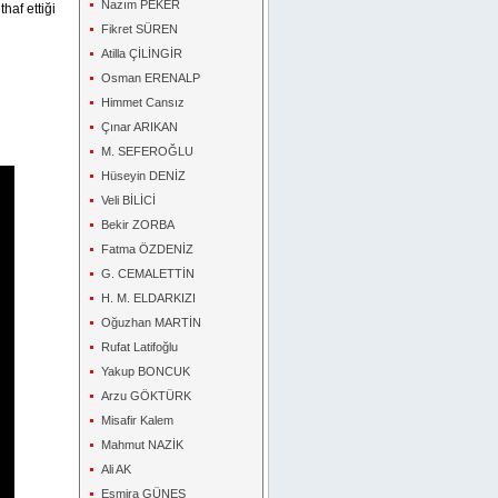
Nazım PEKER
haf ettiği
Fikret SÜREN
Atilla ÇİLİNGİR
Osman ERENALP
Himmet Cansız
Çınar ARIKAN
M. SEFEROĞLU
Hüseyin DENİZ
Veli BİLİCİ
Bekir ZORBA
Fatma ÖZDENİZ
G. CEMALETTİN
H. M. ELDARKIZI
Oğuzhan MARTİN
Rufat Latifoğlu
Yakup BONCUK
Arzu GÖKTÜRK
Misafir Kalem
Mahmut NAZİK
Ali AK
Esmira GÜNEŞ