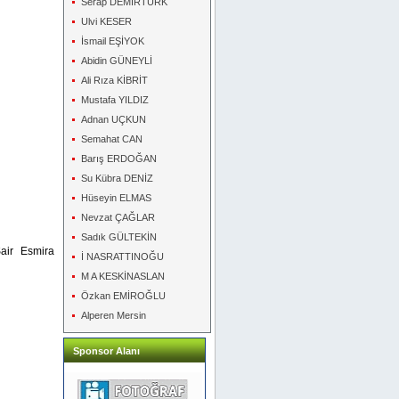
Serap DEMİRTÜRK
Ulvi KESER
İsmail EŞİYOK
Abidin GÜNEYLİ
Ali Rıza KİBRİT
Mustafa YILDIZ
Adnan UÇKUN
Semahat CAN
Barış ERDOĞAN
Su Kübra DENİZ
Hüseyin ELMAS
Nevzat ÇAĞLAR
Sadık GÜLTEKİN
air Esmira
İ NASRATTINOĞU
M A KESKİNASLAN
Özkan EMİROĞLU
Alperen Mersin
Sponsor Alanı