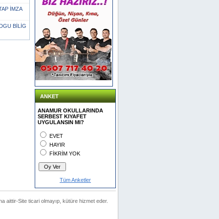
TAP İMZA
DGU BİLİG
ANKET
ANAMUR OKULLARINDA
SERBEST KIYAFET
UYGULANSIN MI?
EVET
HAYIR
FİKRİM YOK
Tüm Anketler
na aittir-Site ticari olmayıp, kütüre hizmet eder.