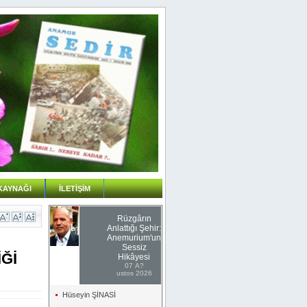
KAYNAĞI
İLETİŞİM
Rüzgârın
Anlattığı Şehir:
Anemurium'un
Sessiz
İĞİ
Hikâyesi
07 A?
ustos 2026
Hüseyin ŞİNASİ