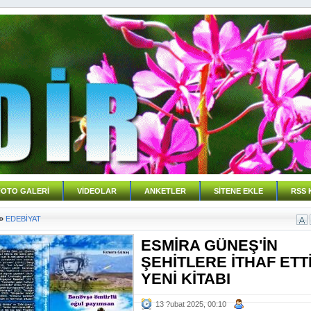
FOTO GALERİ
VİDEOLAR
ANKETLER
SİTENE EKLE
RSS 
»
EDEBİYAT
ESMİRA GÜNEŞ'İN
ŞEHİTLERE İTHAF ETT
YENİ KİTABI
13 ?ubat 2025, 00:10