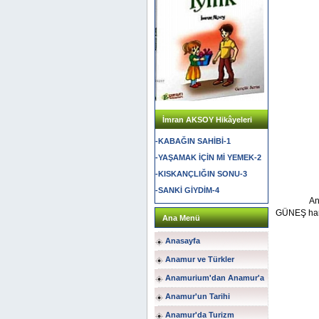
İmran AKSOY Hikâyeleri
-KABAĞIN SAHİBİ-1
-YAŞAMAK İÇİN Mİ YEMEK-2
-KISKANÇLIĞIN SONU-3
-SANKİ GİYDİM-4
An
GÜNEŞ hanı
Ana Menü
Anasayfa
Anamur ve Türkler
Anamurium'dan Anamur'a
Anamur'un Tarihi
Anamur'da Turizm