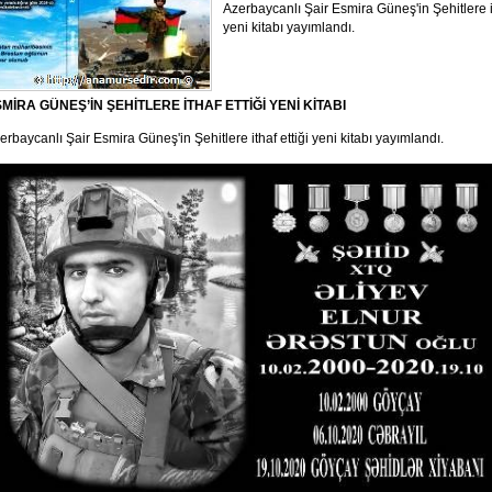
Azerbaycanlı Şair Esmira Güneş'in Şehitlere it
yeni kitabı yayımlandı.
MİRA GÜNEŞ’İN ŞEHİTLERE İTHAF ETTİĞİ YENİ KİTABI
erbaycanlı Şair Esmira Güneş'in Şehitlere ithaf ettiği yeni kitabı yayımlandı.