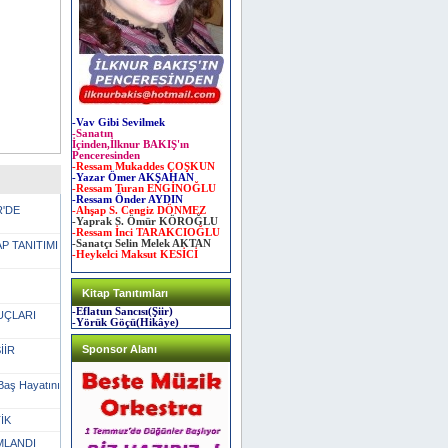
-Vav Gibi Sevilmek
-Sanatın
İçinden,İlknur BAKIŞ'ın
Penceresinden
-Ressam Mukaddes ÇOŞKUN
-Yazar Ömer AKŞAHAN
-Ressam Turan ENGİNOĞLU
-Ressam Önder AYDIN
R'DE
-Ahşap S. Cengiz DÖNMEZ
-Yaprak S. Ömür KÖROĞLU
-Ressam İnci TARAKCIOĞLU
-Sanatçı Selin Melek AKTAN
P TANITIMI
-Heykelci Maksut KESİCİ
Kitap Tanıtımları
-Eflatun Sancısı(Şiir)
UÇLARI
-Yörük Göçü(Hikâye)
Sponsor Alanı
İİR
Baş Hayatını
İK
MLANDI