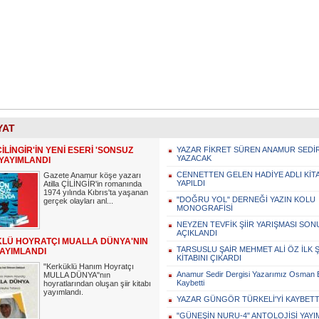
YAT
ÇİLİNGİR'İN YENİ ESERİ 'SONSUZ
YAZAR FİKRET SÜREN ANAMUR SEDİ
YAZACAK
YAYIMLANDI
CENNETTEN GELEN HADİYE ADLI KİTA
Gazete Anamur köşe yazarı
YAPILDI
Atilla ÇİLİNGİR'in romanında
1974 yılında Kıbrıs'ta yaşanan
"DOĞRU YOL" DERNEĞİ YAZIN KOLU
gerçek olayları anl...
MONOGRAFİSİ
NEYZEN TEVFİK ŞİİR YARIŞMASI SON
AÇIKLANDI
LÜ HOYRATÇI MUALLA DÜNYA'NIN
TARSUSLU ŞAİR MEHMET ALİ ÖZ İLK Ş
YAYIMLANDI
KİTABINI ÇIKARDI
"Kerküklü Hanım Hoyratçı
Anamur Sedir Dergisi Yazarımız Osman 
MULLA DÜNYA"nın
Kaybetti
hoyratlarından oluşan şiir kitabı
yayımlandı.
YAZAR GÜNGÖR TÜRKELİ'Yİ KAYBETT
"GÜNEŞİN NURU-4" ANTOLOJİSİ YAYI