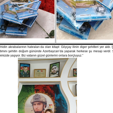
krabalarının hatıraları da olan kitapt
Göyçay ilinin diger şehitleri yer aldı.
nıtımını şehitin doğum gününde Azerbaycan’da yaparak herkese şu mesajı verdi: Ş
mizde yaşıyor. Biz vatanın güzel günlerini onlara borçluyuz.”