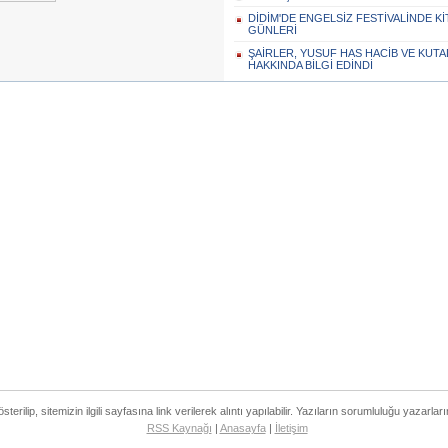
DİDİM'DE ENGELSİZ FESTİVALİNDE Kİ
GÜNLERİ
ŞAİRLER, YUSUF HAS HACİB VE KUTA
HAKKINDA BİLGİ EDİNDİ
rilip, sitemizin ilgili sayfasına link verilerek alıntı yapılabilir. Yazıların sorumluluğu yazarları
RSS Kaynağı
|
Anasayfa
|
İletişim