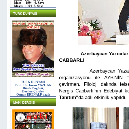
-Mart 1994 4. Sayı
-Mayıs 1994 5. Sayı
TÜRK DÜNYASI
Azerbaycan Yazıcılar
CABBARLI
Azerbaycan Yazarlar Bir
organizasyonu ile AYB'NİN
TÜRK DÜNYASI
çevirmen, Filoloji dalında fel
Prof. Dr. Turan YAZGAN
Dünü- Bugünü,
Nergis Cabbarlı'nın Edebiyat k
Dertler-Çareler
Osman ERENALP yazdı
Tanıtım"
da adlı etkinlik yapıldı.
MAKİ DERGİSİ