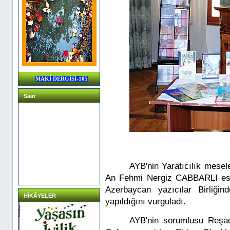
MAKİ DERGİSİ-105
Saat
AYB'nin Yaratıcılık mesele
An Fehmi Nergiz CABBARLI eserl
Azerbaycan yazıcılar Birliğind
HİKÂYELER
yapıldığını vurguladı.
AYB'nin sorumlusu Reşad