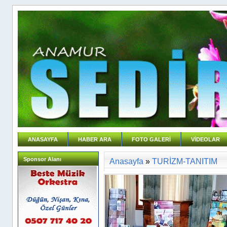
ANASAYFA
HABER ARA
FOTO GALERİ
VİDEOLAR
Sponsor Alanı
Anasayfa
»
TURİZM-TANITIM