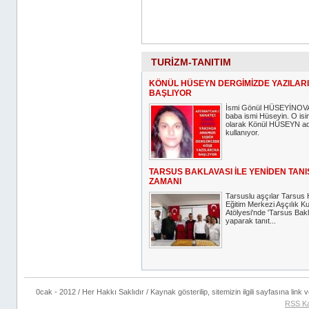
TURİZM-TANITIM
KÖNÜL HÜSEYN DERGİMİZDE YAZILAR
BAŞLIYOR
İsmi Gönül HÜSEYİNOV
baba ismi Hüseyin. O isi
olarak Könül HÜSEYN ad
kullanıyor.
TARSUS BAKLAVASI İLE YENİDEN TAN
ZAMANI
Tarsuslu aşçılar Tarsus 
Eğitim Merkezi Aşçılık K
Atölyesi'nde 'Tarsus Bakl
yaparak tanıt...
0cak - 2012 / Her Hakkı Saklıdır / Kaynak gösterilip, sitemizin ilgili sayfasına link ve
RSS K