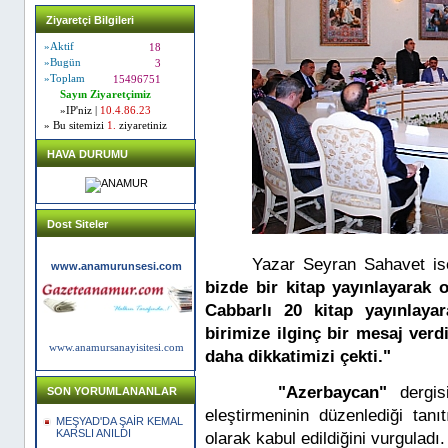
Ziyaretçi Bilgileri
»Aktif
18
»Bugün
3
»Toplam
15496751
Sayın Ziyaretçimiz
»IP'niz |
10.4.86.23
» Bu sitemizi
1.
ziyaretiniz
HAVA DURUMU
Dost Siteler
Yazar Seyran Sahavet ise
www.anamurunsesi.com
bizde bir kitap yayınlayarak 
Cabbarlı 20 kitap yayınlay
birimize ilginç bir mesaj verdi
www.anamursanayisitesi.com
daha dikkatimizi çekti."
"Azerbaycan"
dergis
SON YORUMLANANLAR
eleştirmeninin düzenlediği tanı
MEŞYAD'DA ŞAİR KEMAL
KARSLI ANILDI
olarak kabul edildiğini vurguladı.