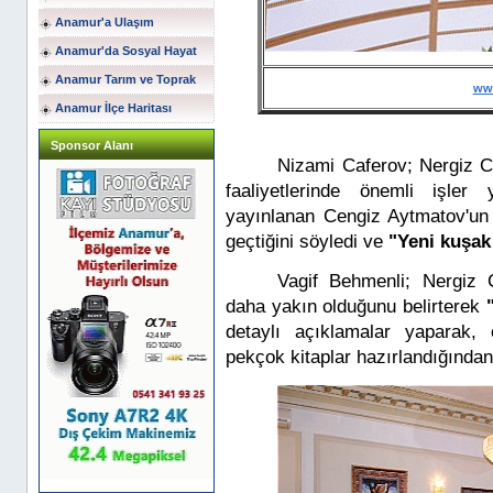
Anamur'a Ulaşım
Anamur'da Sosyal Hayat
Anamur Tarım ve Toprak
ww
Anamur İlçe Haritası
Sponsor Alanı
Nizami Caferov; Nergiz Ca
faaliyetlerinde önemli işler
yayınlanan Cengiz Aytmatov'u
geçtiğini söyledi ve
"Yeni kuşak
Vagif Behmenli; Nergiz C
daha yakın olduğunu belirterek
detaylı açıklamalar yaparak
pekçok kitaplar hazırlandığından