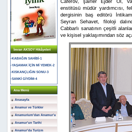
Caferov, şairler Ejder Ol, V
enstitüsü müdür yardımcısı, fe
dergisinin baş editörü İntik
Seyran Sehavet, filoloji dal
Cabbarlı sanatının çeşitli alanl
ve kişisel yaklaşımından söz açar
İmran AKSOY Hikâyeleri
-KABAĞIN SAHİBİ-1
-YAŞAMAK İÇİN Mİ YEMEK-2
-KISKANÇLIĞIN SONU-3
-SANKİ GİYDİM-4
Ana Menü
Anasayfa
Anamur ve Türkler
Anamurium'dan Anamur'a
Anamur'un Tarihi
Anamur'da Turizm