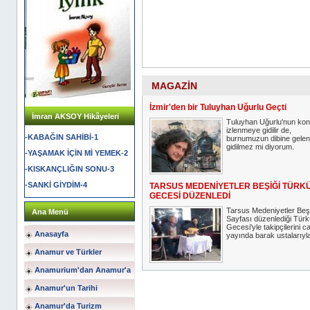
MAGAZİN
İzmir'den bir Tuluyhan Uğurlu Geçti
İmran AKSOY Hikâyeleri
Tuluyhan Uğurlu'nun kon
izlenmeye gidilir de,
-KABAĞIN SAHİBİ-1
burnumuzun dibine gelen
gidilmez mi diyorum.
-YAŞAMAK İÇİN Mİ YEMEK-2
-KISKANÇLIĞIN SONU-3
-SANKİ GİYDİM-4
TARSUS MEDENİYETLER BEŞİĞİ TÜRK
GECESİ DÜZENLEDİ
Tarsus Medeniyetler Beşi
Ana Menü
Sayfası düzenlediği Türk
Gecesi'yle takipçilerini ca
Anasayfa
yayında barak ustalarıyla
Anamur ve Türkler
Anamurium'dan Anamur'a
Anamur'un Tarihi
Anamur'da Turizm