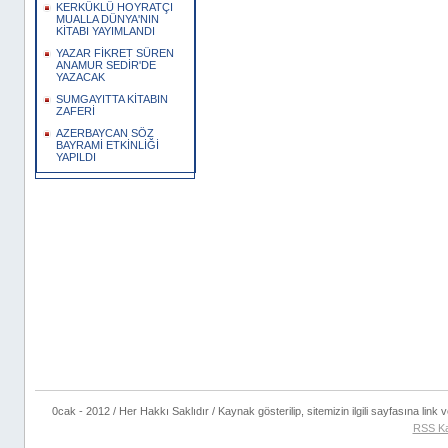
KERKÜKLÜ HOYRATÇI
MUALLA DÜNYA'NIN
KİTABI YAYIMLANDI
YAZAR FİKRET SÜREN
ANAMUR SEDİR'DE
YAZACAK
SUMGAYITTA KİTABIN
ZAFERİ
AZERBAYCAN SÖZ
BAYRAMİ ETKİNLİĞİ
YAPILDI
0cak - 2012 / Her Hakkı Saklıdır / Kaynak gösterilip, sitemizin ilgili sayfasına link ve
RSS Ka