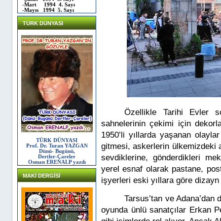
-Mart 1994 4. Sayı
-Mayıs 1994 5. Sayı
TÜRK DÜNYASI
Özellikle Tarihi Evler 
sahnelerinin çekimi için dekorl
1950’li yıllarda yaşanan olayl
TÜRK DÜNYASI
gitmesi, askerlerin ülkemizdeki 
Prof. Dr. Turan YAZGAN
Dünü- Bugünü,
sevdiklerine, gönderdikleri me
Dertler-Çareler
Osman ERENALP yazdı
yerel esnaf olarak pastane, pos
MAKİ DERGİSİ
işyerleri eski yıllara göre dizayn
Tarsus’tan ve Adana’dan d
oyunda ünlü sanatçılar Erkan P