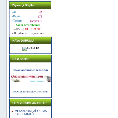
Ziyaretçi Bilgileri
»Aktif
47
»Bugün
475
»Toplam
15499172
Sayın Ziyaretçimiz
»IP'niz |
10.5.109.208
» Bu sitemizi
1.
ziyaretiniz
HAVA DURUMU
Dost Siteler
www.anamurunsesi.com
www.anamursanayisitesi.com
SON YORUMLANANLAR
MEŞYAD'DA ŞAİR KEMAL
KARSLI ANILDI