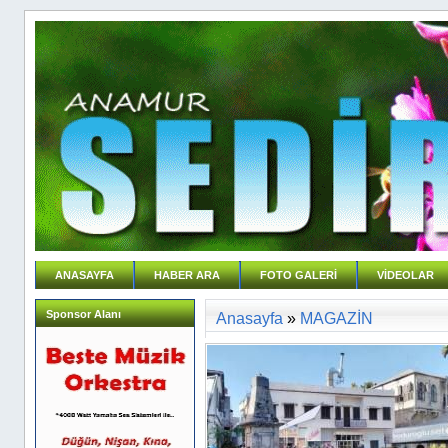
ANASAYFA
HABER ARA
FOTO GALERİ
VİDEOLAR
Sponsor Alanı
Anasayfa
»
MAGAZİN