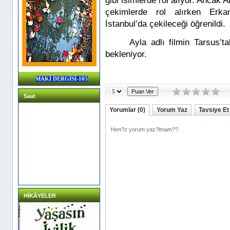
gibi isimlerde rol alıyor. Ancak
çekimlerde rol alırken Erka
İstanbul’da çekileceği öğrenildi.
Ayla adlı filmin Tarsus’
bekleniyor.
MAKİ DERGİSİ-105
Saat
Yorumlar (0)
Yorum Yaz
Tavsiye Et
HİKÂYELER