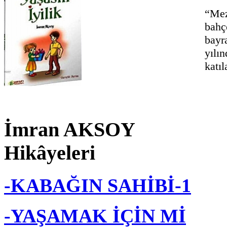
“Mez
bah
bayr
yılı
katı
İmran AKSOY
Hikâyeleri
-KABAĞIN SAHİBİ-1
-YAŞAMAK İÇİN Mİ