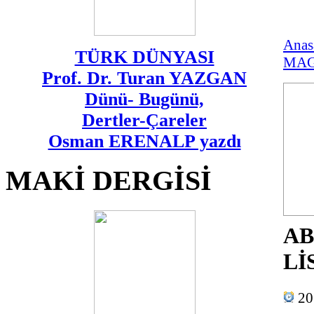
Anas
TÜRK DÜNYASI
MAG
Prof. Dr. Turan YAZGAN
Dünü- Bugünü,
Dertler-Çareler
Osman ERENALP yazdı
MAKİ DERGİSİ
AB
Lİ
20