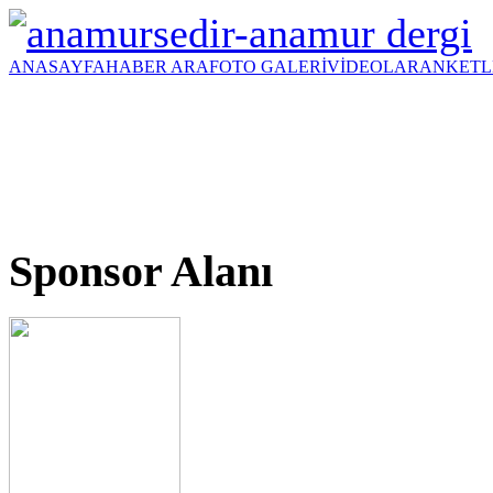
ANASAYFA
HABER ARA
FOTO GALERİ
VİDEOLAR
ANKETL
Sponsor Alanı