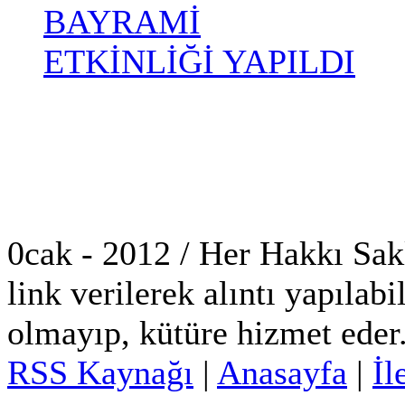
BAYRAMİ
ETKİNLİĞİ YAPILDI
0cak - 2012 / Her Hakkı Saklı
link verilerek alıntı yapılabi
olmayıp, kütüre hizmet eder
RSS Kaynağı
|
Anasayfa
|
İl