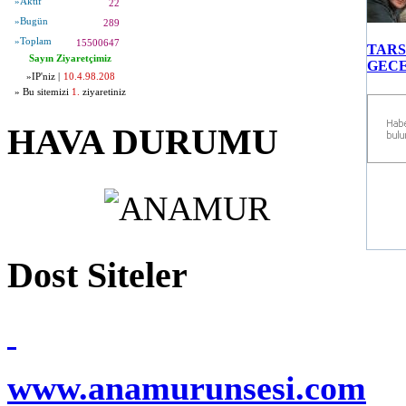
»Aktif
22
»Bugün
289
»Toplam
15500647
TARS
Sayın Ziyaretçimiz
GECE
»IP'niz |
10.4.98.208
» Bu sitemizi
1.
ziyaretiniz
HAVA DURUMU
Dost Siteler
www.anamurunsesi.com