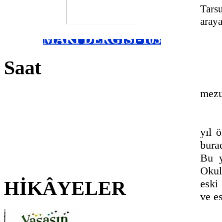
Tars
araya
MAKİ DERGİSİ-105
Saat
mezun
yıl 
burad
Bu y
Okul
HİKÂYELER
eski
ve es