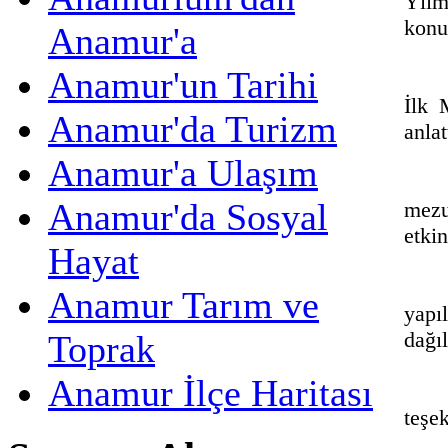
Yılm
konu
Anamur'a
Anamur'un Tarihi
İlk 
Anamur'da Turizm
anlat
Anamur'a Ulaşım
Anamur'da Sosyal
mezu
etkin
Hayat
Anamur Tarım ve
yapı
dağıl
Toprak
Anamur İlçe Haritası
teşek