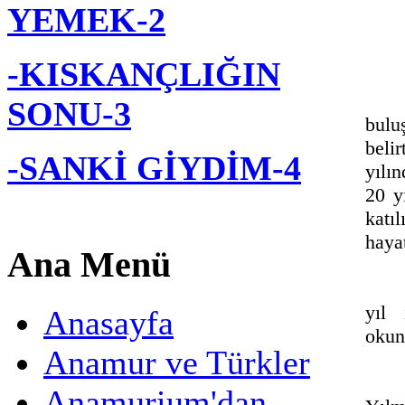
YEMEK-2
-KISKANÇLIĞIN
SONU-3
bul
belir
-SANKİ GİYDİM-4
yılı
20 y
katı
haya
Ana Menü
yıl 
Anasayfa
okun
Anamur ve Türkler
Anamurium'dan